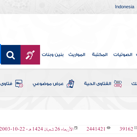
Indonesia
الصوتيات
المكتبة
المواريث
بنين وبنات
لك
الفتاوى الحية
عرض موضوعي
فتاوى 
2441421
39162
الأربعاء 26 شعبان 1424 هـ - 22-10-2003 م