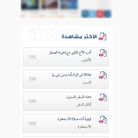
الأكثر مشاهدة
أدب الأخ الكبير مع إخوته الصغار
191
الآداب
علاقة ابن الزنا بأمه ومن زنى بها
190
النسب
دعـاء السفـر المسنون
186
أذكار السفر
كيفية أداء صلاة الاستخارة
168
الاستخارة