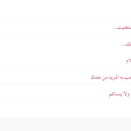
تغنيت...
ك...
ام
ب به المزيد من عندك
ولا ينساكم