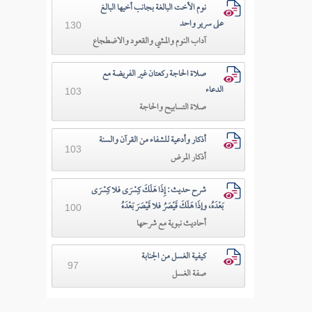
نوم الأخت البالغة بجانب أخيها البالغ
على سرير واحد
130
آداب النوم والمشي والقعود والاضطجاع
صلاة الحاجة ركعتان غير الفريضة مع
الدعاء
103
صلاة التسابيح والحاجة
أذكار وأدعية للشفاء من القرآن والسنة
103
أذكار المرض
شرح حديث: إِذَا هَلَكَ كِسْرَى فلا كِسْرَى
بَعْدَهُ، وإذَا هَلَكَ قَيْصَرُ فلا قَيْصَرَ بَعْدَهُ
100
أحاديث نبوية مع شرحها
كيفية الغسل من الجنابة
97
صفة الغسل