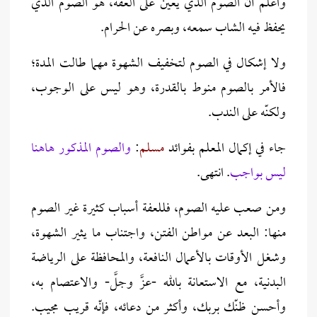
واعلم أنّ الصوم الذي يعين على العفة، هو الصوم الذي
يحفظ فيه الشاب سمعه، وبصره عن الحرام.
ولا إشكال في الصوم لتخفيف الشهوة مهما طالت المدة؛
فالأمر بالصوم منوط بالقدرة، وهو ليس على الوجوب،
ولكنّه على الندب.
جاء في إكمال المعلم بفوائد
مسلم
:
والصوم المذكور هاهنا
ليس بواجب
. انتهى.
ومن صعب عليه الصوم،
فللعفة أسباب كثيرة غير الصوم
منها: البعد عن مواطن الفتن، واجتناب ما يثير الشهوة،
وشغل الأوقات بالأعمال النافعة، والمحافظة على الرياضة
البدنية، مع الاستعانة بالله -عزَّ وجلَّ- والاعتصام به،
وأحسن ظنّك بربك، وأكثر من دعائه، فإنّه قريب مجيب.