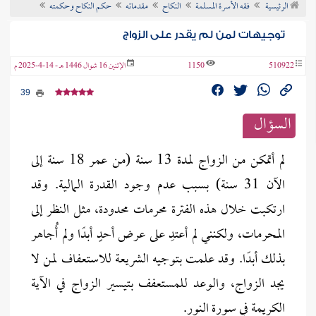
الرئيسية
فقه الأسرة المسلمة
النكاح
مقدماته
حكم النكاح وحكمته
ن الفتوى
توجيهات لمن لم يقدر على الزواج
510922
1150
الإثنين 16 شوال 1446 هـ - 14-4-2025 م
39
السؤال
لم أتمكن من الزواج لمدة 13 سنة (من عمر 18 سنة إلى
الآن 31 سنة) بسبب عدم وجود القدرة المالية. وقد
ارتكبت خلال هذه الفترة محرمات محدودة، مثل النظر إلى
المحرمات، ولكنني لم أعتدِ على عرض أحدٍ أبدًا ولم أُجاهر
بذلك أبدًا. وقد علمت بتوجيه الشريعة للاستعفاف لمن لا
يجد الزواج، والوعد للمستعفف بتيسير الزواج في الآية
الكريمة في سورة النور.