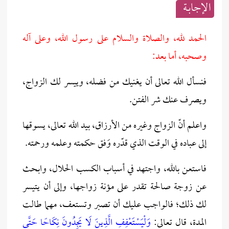
الإجابــة
الحمد لله، والصلاة والسلام على رسول الله، وعلى آله
وصحبه، أما بعد:
فنسأل الله تعالى أن يغنيك من فضله، وييسر لك الزواج،
ويصرف عنك شر الفتن.
واعلم أنّ
الزواج وغيره من الأرزاق، بيد الله تعالى، يسوقها
إلى عباده في الوقت الذي قدّره وَفق حكمته وعلمه ورحمته
.
فاستعن بالله، واجتهد في أسباب الكسب الحلال، وابحث
عن زوجة صالحة تقدر على مؤنة زواجها، وإلى أن يتيسر
لك ذلك؛ فالواجب عليك أن تصبر وتستعف، مهما طالت
المدة، قال تعالى:
وَلْيَسْتَعْفِفِ الَّذِينَ لَا يَجِدُونَ نِكَاحًا حَتَّى