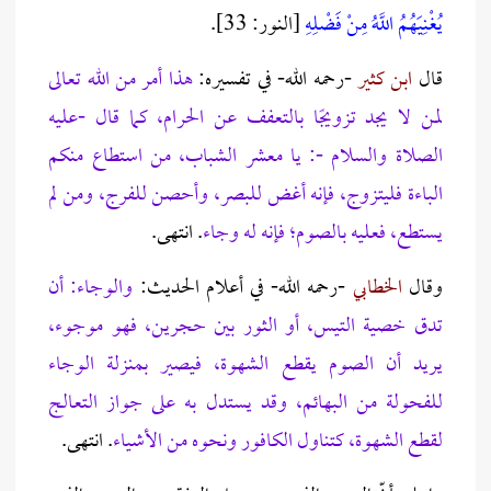
يُغْنِيَهُمُ اللَّهُ مِنْ فَضْلِهِ
[النور: 33].
قال
ابن كثير
-رحمه الله- في تفسيره:
هذا أمر من الله تعالى
لمن لا يجد تزويجًا بالتعفف عن الحرام، كما قال -عليه
الصلاة والسلام -: يا معشر الشباب، من استطاع منكم
الباءة فليتزوج، فإنه أغض للبصر، وأحصن للفرج، ومن لم
يستطع، فعليه بالصوم؛ فإنه له وجاء
. انتهى.
وقال
الخطابي
-رحمه الله- في أعلام الحديث:
والوجاء: أن
تدق خصية التيس، أو الثور بين حجرين، فهو موجوء،
يريد أن الصوم يقطع الشهوة، فيصير بمنزلة الوجاء
للفحولة من البهائم، وقد يستدل به على جواز التعالج
لقطع الشهوة، كتناول الكافور ونحوه من الأشياء
. انتهى.