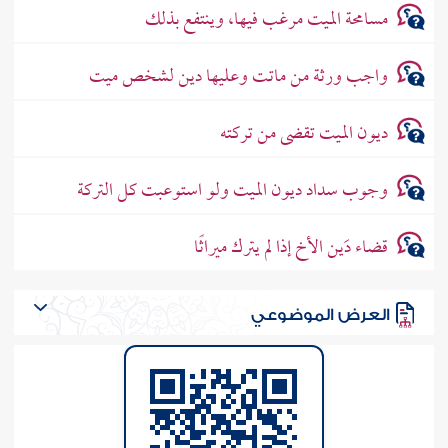
مسامحة الميت مرغب فيها، وينتفع بذلك
واجب ورثة من ماتت وعليها دين لشخص ميت
ديون الميت تقضى من تركته
وجوب سداد ديون الميت ولو استوعبت كل التركة
قضاء دَين الأخ إذا لم يترك ميراثًا
العرض الموضوعي