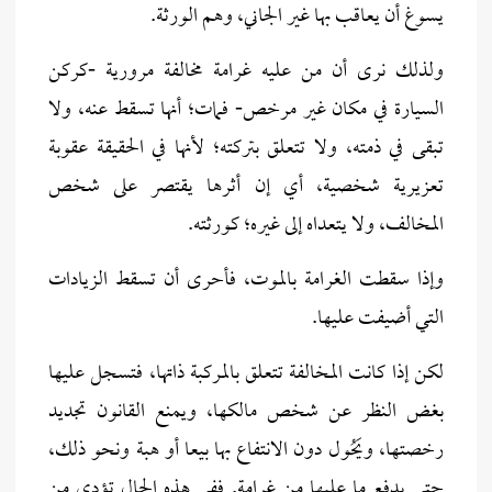
يسوغ أن يعاقب بها غير الجاني، وهم الورثة.
ولذلك نرى أن من عليه غرامة مخالفة مرورية -كركن
السيارة في مكان غير مرخص- فمات؛ أنها تسقط عنه، ولا
تبقى في ذمته، ولا تتعلق بتركته؛ لأنها في الحقيقة عقوبة
تعزيرية شخصية،
أي إن أثرها يقتصر على شخص
المخالف، ولا يتعداه إلى غيره؛ كورثته.
وإذا سقطت الغرامة بالموت، فأحرى أن تسقط الزيادات
التي أضيفت عليها.
لكن إذا كانت المخالفة تتعلق بالمركبة ذاتها، فتسجل عليها
بغض النظر عن شخص مالكها، ويمنع القانون تجديد
رخصتها، ويَحُول دون الانتفاع بها بيعا أو هبة ونحو ذلك،
حتى يدفع ما عليها من غرامة. ففي هذه الحال تؤدى من