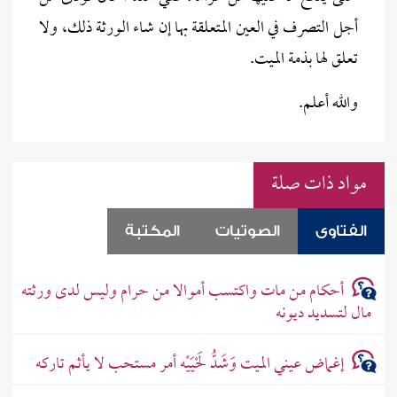
أجل التصرف في العين المتعلقة بها إن شاء الورثة ذلك، ولا
تعلق لها بذمة الميت.
والله أعلم.
مواد ذات صلة
الفتاوى
الصوتيات
المكتبة
أحكام من مات واكتسب أموالا من حرام وليس لدى ورثته
مال لتسديد ديونه
إغماض عيني الميت وَشَدُّ لَحْيَيْه أمر مستحب لا يأثم تاركه