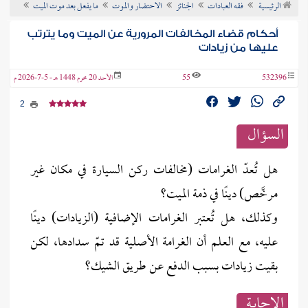
الرئيسية
فقه العبادات
الجنائز
الاحتضار والموت
ما يفعل بعد موت الميت
ن الفتوى
أحكام قضاء المخالفات المرورية عن الميت وما يترتب
عليها من زيادات
532396
55
الأحد 20 محرم 1448 هـ - 5-7-2026 م
2
السؤال
هل تُعدّ الغرامات (مخالفات ركن السيارة في مكان غير
مرخَّص) دينًا في ذمة الميت؟
وكذلك، هل تُعتبر الغرامات الإضافية (الزيادات) دينًا
عليه، مع العلم أن الغرامة الأصلية قد تمّ سدادها، لكن
بقيت زيادات بسبب الدفع عن طريق الشيك؟
الإجابــة