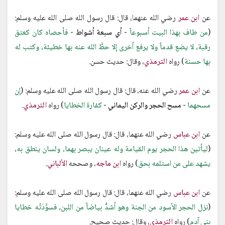
عن
ابن عمر
رضي الله عنهما، قال: قال رسول الله صلى الله عليه وسلم:
(
من طاف بهذا البيت أسبوعاً
- أي سبعة أشواط -
فأحصاه كان كعتق
رقبة، لا يضع قدماً ولا يرفع أخرى إلا حطَّ الله عنه بها خطيئة، وكتب له
بها حسنة
) رواه
الترمذي
، وقال: حديث حسن.
عن
ابن عمر
رضي الله عنه، قال: قال رسول الله صلى الله عليه وسلم: (
إن
مسحهما
- مسح الحجر والركن اليماني -
كفارة الخطايا
) رواه
الترمذي
.
عن
ابن عباس
رضي الله عنهما، قال: قال رسول الله صلى الله عليه وسلم:
(
ليأتين هذا الحجر يوم القيامة وله عينان يبصر بهما، ولسان ينطق به،
يشهد على من استلمه بحق
) رواه
ابن ماجه
، وصححه
الألباني
.
عن
ابن عباس
رضي الله عنهما، قال: قال رسول الله صلى الله عليه وسلم:
(
نزل الحجر الأسود من الجنة وهو أشدُّ بياضاً من اللبن، فسوَّدَتْه خطايا
بني آدم
) رواه
الترمذي
، وقال: حديث صحيح.