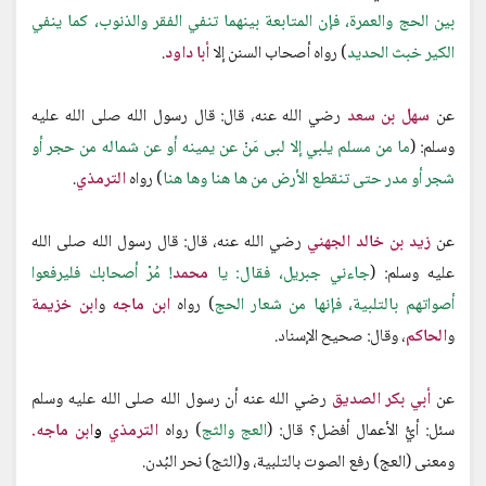
بين الحج والعمرة، فإن المتابعة بينهما تنفي الفقر والذنوب، كما ينفي
الكير خبث الحديد
) رواه أصحاب السنن إلا
أبا داود
.
عن
سهل بن سعد
رضي الله عنه، قال: قال رسول الله صلى الله عليه
وسلم: (
ما من مسلم يلبي إلا لبى مَنْ عن يمينه أو عن شماله من حجر أو
شجر أو مدر حتى تنقطع الأرض من ها هنا وها هنا
) رواه
الترمذي
.
عن
زيد بن خالد الجهني
رضي الله عنه، قال: قال رسول الله صلى الله
عليه وسلم: (
جاءني جبريل، فقال: يا
محمد
! مُرْ أصحابك فليرفعوا
أصواتهم بالتلبية، فإنها من شعار الحج
) رواه
ابن ماجه
و
ابن خزيمة
و
الحاكم
، وقال: صحيح الإسناد.
عن
أبي بكر الصديق
رضي الله عنه أن رسول الله صلى الله عليه وسلم
سئل: أيُّ الأعمال أفضل؟ قال: (
العج والثج
) رواه
الترمذي
و
ابن ماجه.
ومعنى (العج) رفع الصوت بالتلبية، و(الثج) نحر البُدن.