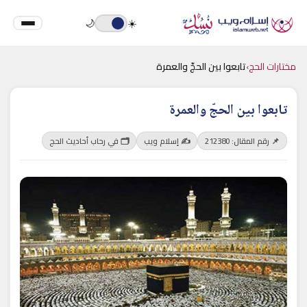
🌙
☀️
مختارات الحج
›
تابعوا بين الحجّ والعمرة
تابعوا بين الحجّ والعمرة
📌 رقم المقال: 212380
✍️ إسلام ويب
🗂 في رحاب أحاديث الحج