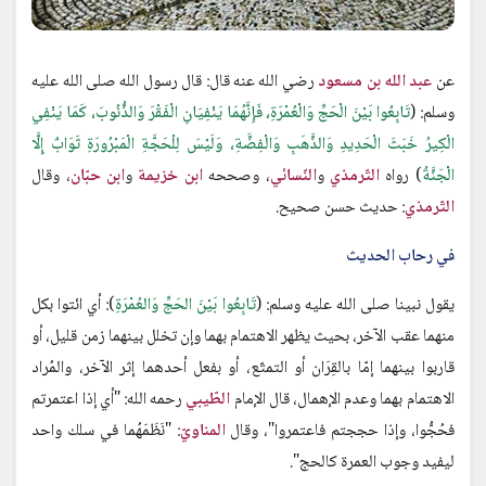
عن
عبد الله بن مسعود
رضي الله عنه قال: قال رسول الله صلى الله عليه
وسلم: (
تَابِعُوا بَيْنَ الْحَجِّ وَالْعُمْرَةِ، فَإِنَّهُمَا يَنْفِيَانِ الْفَقْرَ وَالذُّنُوبَ، كَمَا يَنْفِي
الْكِيرُ خَبَثَ الْحَدِيدِ وَالذَّهَبِ وَالْفِضَّةِ، وَلَيْسَ لِلْحَجَّةِ الْمَبْرُورَةِ ثَوَابٌ إِلَّا
الْجَنَّةُ
) رواه
التّرمذي
و
النّسائي
، وصححه
ابن خزيمة
و
ابن حبّان
، وقال
التّرمذي
: حديث حسن صحيح.
في رحاب الحديث
يقول نبينا صلى الله عليه وسلم: (
تَابِعُوا بَيْنَ الحَجِّ وَالعُمْرَةِ
): أي ائتوا بكل
منهما عقب الآخر، بحيث يظهر الاهتمام بهما وإن تخلل بينهما زمن قليل، أو
قاربوا بينهما إمّا بالقِرَان أو التمتّع، أو بفعل أحدهما إثر الآخر، والمُراد
الاهتمام بهما وعدم الإهمال، قال الإمام
الطّيبي
رحمه الله: "أي إذا اعتمرتم
فحُجُّوا، وإذا حججتم فاعتمروا"، وقال
المناويّ
: "نَظَمَهُما في سلك واحد
ليفيد وجوب العمرة كالحج".