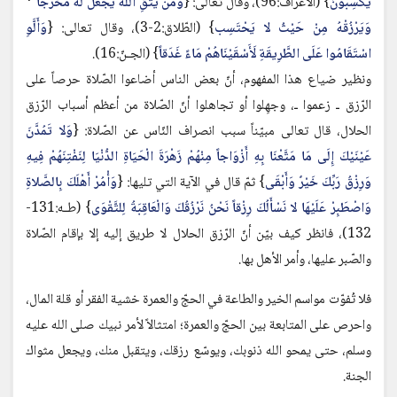
يَكْسِبُونَ
} (الأعراف:96)، وقال تعالى: {
وَمَنْ يَتَّقِ اللَّهَ يَجْعَلْ لَهُ مَخْرَجاً
*
وَيَرْزُقْهُ مِنْ حَيْثُ لا يَحْتَسِب
} (الطّلاق:2-3)، وقال تعالى: {
وَأَلَّوِ
اسْتَقَامُوا عَلَى الطَّرِيقَةِ لَأَسْقَيْنَاهُمْ مَاءً غَدَقاً
} (الجـنّ:16).
ونظير ضياع هذا المفهوم، أنّ بعض الناس أضاعوا الصّلاة حرصاً على
الرّزق ـ زعموا ـ، وجهِلوا أو تجاهلوا أنّ الصّلاة من أعظم أسباب الرّزق
الحلال، قال تعالى مبيّناً سبب انصراف النّاس عن الصّلاة: {
وَلا تَمُدَّنَ
عَيْنَيْكَ إِلَى مَا مَتَّعْنَا بِهِ أَزْوَاجاً مِنْهُمْ زَهْرَةَ الْحَيَاةِ الدُّنْيَا لِنَفْتِنَهُمْ فِيهِ
وَرِزْقُ رَبِّكَ خَيْرٌ وَأَبْقَى
} ثمّ قال في الآية التي تليها: {
وَأْمُرْ أَهْلَكَ بِالصَّلاةِ
وَاصْطَبِرْ عَلَيْهَا لا نَسْأَلُكَ رِزْقاً نَحْنُ نَرْزُقُكَ وَالْعَاقِبَةُ لِلتَّقْوَى
} (طـه:131-
132)، فانظر كيف بيّن أنّ الرّزق الحلال لا طريق إليه إلا بإقام الصّلاة
والصّبر عليها، وأمر الأهل بها.
فلا تُفوّت مواسم الخير والطاعة في الحجّ والعمرة خشية الفقر أو قلة المال،
واحرص على المتابعة بين الحجّ والعمرة؛ امتثالاً لأمر نبيك صلى الله عليه
وسلم، حتى يمحو الله ذنوبك، ويوسّع رزقك، ويتقبل منك، ويجعل مثواك
الجنة.