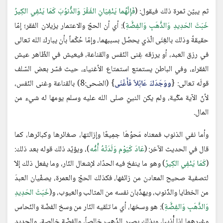
ثم يبيّن ثمرة ذلك فيقول: (
فَإِنَّهُما يَنْفِيَانِ الفَقْرَ وَالذُّنوُبَ كَمَا يَنْفِي الكِيرُ
خَبَثَ الحَدِيدِ وَالذَّهَبِ وَالفِضَّةِ
): أي أن الحجّ والاعتمار يزيلان الفقر؛ إمّا
حقيقةً وذلك بالغِنَى الّذي يحصُل بسببهما، وإمّا حُكْماً بأن يبارك الله تعالى
في رزق العبد، أو يرزقه غِنى النّفس والقناعة، فيعيش في الظّاهر عيش
الفقراء، وفي الباطن يستمتع استمتاع الأغنياء، حيث فسّر بعض السّلف
قولَه تعالى: {
ووَجَدَكَ عَائِلاً فَأَغْنَى
} (الضحى:8) بالقناعة وغنى النّفس،
لأنّ الآية مكّية، ولم يكن النبيّ صلى الله عليه وسلم يومها له شيء من
المال.
وأما نفي الذنوب فمعناه مَحوُهَا جمِيعًا وإزالتها، صغائرها وكبائرها، كما
قال في الحديث الآخر: (
عَادَ كَيَوْم وَلَدَتْهُ أُمُّه
)، ويؤيّد ذلك قوله بعد ذلك:
(
كَمَا يَنْفِي الكِيرُ
) وهو ما ينفخ فيه الحدّاد لإشعال النّار، وما يفعل ذلك إلاّ
لتصفية صحيح المعادن من زائفها، فكذلك الحجّ والعمرة، يصفّيان العبدَ
من الخطايا والذّنوب، ويهذّبان نفسه من المثالب والعيوب، و(
خَبَثَ الحَدِيدِ
وَالذَّهَبِ وَالفِضَّةِ
): هو وسخها، أي ما تلقيه النّار من وسخ الفضّة والنّحاس
وغيرهما إذا أُذيبا، وبذلك يصير الذّهب خالصاً، والفضّة خالصة، والحديد