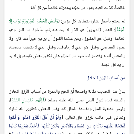
خالصاً، كذلك العبد يعود من حجّه وعمرته خالصاً من كلّ آفة.
ثم يختم بأجمل بشارة يتمنّاها كل مؤمن: (
وَلَيْسَ لِلْحَجَّةِ الْمَبْرُورَةِ ثَوَابٌ إِلَّا
الْجَنَّةُ
): العمل (المبرور) هو الذي لا يخالطه إثم، مأخوذ من البر، وهو
الطاعة، وقيل: هو المقبول، ومن علامة القبول أن يرجع خيراً مما كان، ولا
يعاود المعاصي. وقيل: هو الذي لا رياء فيه. وقيل: الذي لا يتعقبه معصية،
والمعنى أنه لا يقتصر لصاحبه من الجزاء على تكفير بعض ذنوبه، بل لا بد
أن يدخل الجنة.
من أسباب الرّزق الحلال
يدلُّ هذا الحديث دلالة واضحة أنّ الحجّ والعمرة من أسباب الرّزق الحلال
والسعة فيه؛ لقول النبي صلى الله عليه وسلم: (
فَإِنَّهُما يَنْفِيَانِ الفَقْرَ
)،
وليس مذهبة للمال ومفسدة للحال كما يظن البعض، فتقوى الله تبارك
وتعالى خير جالب للرّزق، قال تعالى: {
وَلَوْ أَنَّ أَهْلَ الْقُرَى آمَنُوا وَاتَّقَوْا
لَفَتَحْنَا عَلَيْهِمْ بَرَكَاتٍ مِنَ السَّمَاءِ وَالْأَرْضِ وَلَكِنْ كَذَّبُوا فَأَخَذْنَاهُمْ بِمَا كَانُوا