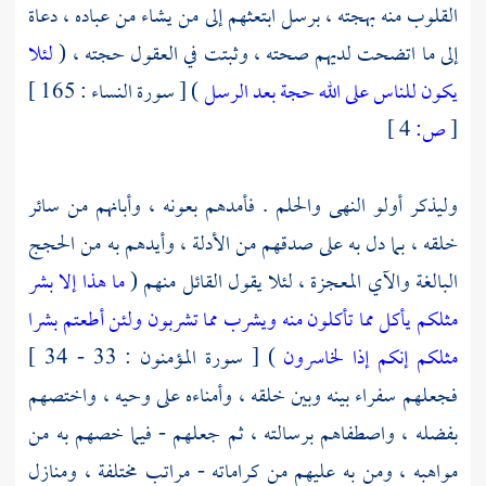
القلوب منه بهجته ، برسل ابتعثهم إلى من يشاء من عباده ، دعاة
إلى ما اتضحت لديهم صحته ، وثبتت في العقول حجته ، (
لئلا
يكون للناس على الله حجة بعد الرسل
) [ سورة النساء : 165 ]
[
ص:
4 ]
وليذكر أولو النهى والحلم . فأمدهم بعونه ، وأبانهم من سائر
خلقه ، بما دل به على صدقهم من الأدلة ، وأيدهم به من الحجج
البالغة والآي المعجزة ، لئلا يقول القائل منهم (
ما هذا إلا بشر
مثلكم يأكل مما تأكلون منه ويشرب مما تشربون ولئن أطعتم بشرا
مثلكم إنكم إذا لخاسرون
) [ سورة المؤمنون : 33 - 34 ]
فجعلهم سفراء بينه وبين خلقه ، وأمناءه على وحيه ، واختصهم
بفضله ، واصطفاهم برسالته ، ثم جعلهم - فيما خصهم به من
مواهبه ، ومن به عليهم من كراماته - مراتب مختلفة ، ومنازل