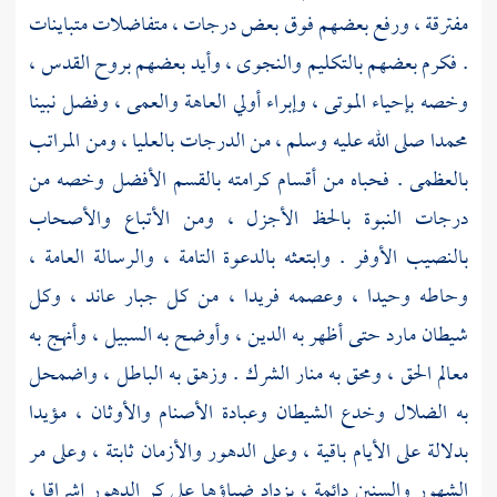
مفترقة ، ورفع بعضهم فوق بعض درجات ، متفاضلات متباينات
. فكرم بعضهم بالتكليم والنجوى ، وأيد بعضهم بروح القدس ،
وخصه بإحياء الموتى ، وإبراء أولي العاهة والعمى ، وفضل نبينا
محمدا
صلى الله عليه وسلم ، من الدرجات بالعليا ، ومن المراتب
بالعظمى . فحباه من أقسام كرامته بالقسم الأفضل وخصه من
درجات النبوة بالحظ الأجزل ، ومن الأتباع والأصحاب
بالنصيب الأوفر . وابتعثه بالدعوة التامة ، والرسالة العامة ،
وحاطه وحيدا ، وعصمه فريدا ، من كل جبار عاند ، وكل
شيطان مارد حتى أظهر به الدين ، وأوضح به السبيل ، وأنهج به
معالم الحق ، ومحق به منار الشرك . وزهق به الباطل ، واضمحل
به الضلال وخدع الشيطان وعبادة الأصنام والأوثان ، مؤيدا
بدلالة على الأيام باقية ، وعلى الدهور والأزمان ثابتة ، وعلى مر
الشهور والسنين دائمة ، يزداد ضياؤها على كر الدهور إشراقا ،