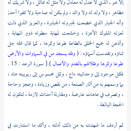
إلا هو ، الذي لا عدل له معادل ولا مثل له مماثل ، ولا شريك له
مظاهر ، ولا ولد له ولا والد ، ولم يكن له صاحبة ولا كفوا أحد;
وأنه الجبار الذي خضعت لجبروته الجبابرة ، والعزيز الذي ذلت
لعزته الملوك الأعزة ، وخشعت لمهابة سطوته ذوو المهابة ،
وأذعن له جميع الخلق بالطاعة طوعا وكرها ، كما قال الله جل
ثناؤه وتقدست أسماؤه : (
ولله يسجد من في السماوات والأرض
طوعا وكرها وظلالهم بالغدو والآصال
) [ سورة الرعد : 15 .
فكل موجود إلى وحدانيته داع ، وكل محسوس إلى ربوبيته هاد ،
بما وسمهم به من آثار الصنعة ، من نقص وزيادة ، وعجز وحاجة
، وتصرف في عاهات عارضة ، ومقارنة أحداث لازمة ، لتكون له
الحجة البالغة .
ثم أردف ما شهدت به من ذلك أدلته ، وأكد ما استنارت في