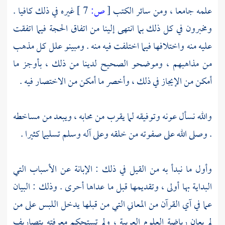
علمه جامعا ، ومن سائر الكتب
[
ص:
7 ]
غيره في ذلك كافيا .
ومخبرون في كل ذلك بما انتهى إلينا من اتفاق الحجة فيما اتفقت
عليه منه واختلافها فيما اختلفت فيه منه . ومبينو علل كل مذهب
من مذاهبهم ، وموضحو الصحيح لدينا من ذلك ، بأوجز ما
أمكن من الإيجاز في ذلك ، وأخصر ما أمكن من الاختصار فيه .
والله نسأل عونه وتوفيقه لما يقرب من محابه ، ويبعد من مساخطه
. وصلى الله على صفوته من خلقه وعلى آله وسلم تسليما كثيرا .
وأول ما نبدأ به من القيل في ذلك : الإبانة عن الأسباب التي
البداية بها أولى ، وتقديمها قبل ما عداها أحرى . وذلك : البيان
عما في آي القرآن من المعاني التي من قبلها يدخل اللبس على من
لم يعان رياضة العلوم العربية ، ولم تستحكم معرفته بتصاريف