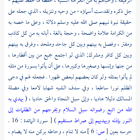
الرفيعة ، وحباهم به من الكرامة السنية ، حفظه ما حفظ عليهم -
جل ذكره وتقدست أسماؤه - من وحيه وتنزيله ، الذي جعله على
حقيقة نبوة نبيهم صلى الله عليه وسلم دلالة ، وعلى ما خصه به
من الكرامة علامة واضحة ، وحجة بالغة ، أبانه به من كل كاذب
ومفتر ، وفصل به بينهم وبين كل جاحد وملحد ، وفرق به بينهم
وبين كل كافر ومشرك; الذي لو اجتمع جميع من بين أقطارها ،
من جنها وإنسها وصغيرها وكبيرها ، على أن يأتوا بسورة من مثله
لم يأتوا بمثله ولو كان بعضهم لبعض ظهيرا . فجعله لهم في دجى
الظلم نورا ساطعا ، وفي سدف الشبه شهابا لامعا وفي مضلة
المسالك دليلا هاديا ، وإلى سبل النجاة والحق حاديا ، (
يهدي به
الله من اتبع رضوانه سبل السلام ويخرجهم من الظلمات إلى
النور بإذنه ويهديهم إلى صراط مستقيم
) [ سورة المائدة : 16 .
حرسه بعين
[
ص:
6 ]
منه لا تنام ، وحاطه بركن منه لا يضام ،