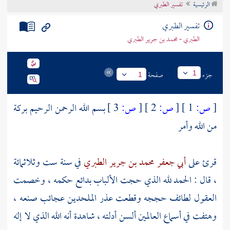
الرئيسية
تفسير الطبري
تراجم الأعلام
تفسير الطبري
الطبري - محمد بن جرير الطبري
جزء
صفحة
1
1
[
ص:
1 ]
[
ص:
2 ]
[
ص:
3 ]
بسم الله الرحمن الرحيم بركة
من الله وأمر
قرئ على
أبي جعفر محمد بن جرير الطبري
في سنة ست وثلاثمائة
، قال : الحمد لله الذي حجت الألباب بدائع حكمه ، وخصمت
العقول لطائف حججه وقطعت عذر الملحدين عجائب صنعه ،
وهتفت في أسماع العالمين ألسن أدلته ، شاهدة أنه الله الذي لا إله