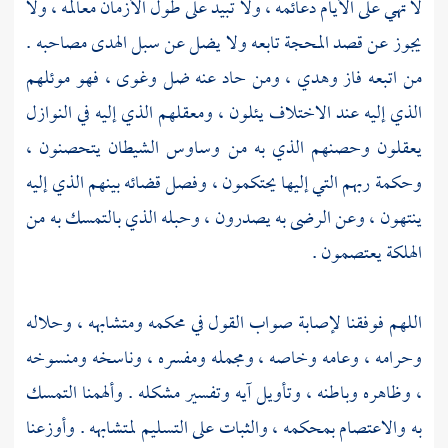
لا تهي على الأيام دعائمه ، ولا تبيد على طول الأزمان معالمه ، ولا
يجوز عن قصد المحجة تابعه ولا يضل عن سبل الهدى مصاحبه .
من اتبعه فاز وهدي ، ومن حاد عنه ضل وغوى ، فهو موئلهم
الذي إليه عند الاختلاف يئلون ، ومعقلهم الذي إليه في النوازل
يعقلون وحصنهم الذي به من وساوس الشيطان يتحصنون ،
وحكمة ربهم التي إليها يحتكمون ، وفصل قضائه بينهم الذي إليه
ينتهون ، وعن الرضى به يصدرون ، وحبله الذي بالتمسك به من
الهلكة يعتصمون .
اللهم فوفقنا لإصابة صواب القول في محكمه ومتشابهه ، وحلاله
وحرامه ، وعامه وخاصه ، ومجمله ومفسره ، وناسخه ومنسوخه
، وظاهره وباطنه ، وتأويل آيه وتفسير مشكله . وألهمنا التمسك
به والاعتصام بمحكمه ، والثبات على التسليم لمتشابهه . وأوزعنا