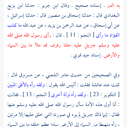
به الدر
. إسناده صحيح . وقال
ابن جرير
: حدثنا
ابن بزيع
البغدادي
قال : حدثنا
إسحاق بن منصور
قال : حدثنا
إسرائيل
،
عن
أبي إسحاق
، عن
عبد الرحمن بن يزيد
، عن
عبد الله
ما كذب
الفؤاد ما رأى
[ النجم : 11 ] . قال :
رأى رسول الله صلى الله
عليه وسلم
جبريل
عليه حلتا رفرف قد ملأ ما بين السماء
والأرض
. إسناد جيد قوي .
وفي الصحيحين من حديث
عامر الشعبي
، عن
مسروق
قال :
كنت عند
عائشة
فقلت : أليس الله يقول :
ولقد رآه بالأفق المبين
[ التكوير : 23 ] .
ولقد رآه نزلة أخرى
[ النجم : 13 ] . فقالت
: أنا أول هذه الأمة سأل رسول الله صلى الله عليه وسلم عنها
فقال : إنما ذاك
جبريل
لم يره في صورته التي خلق عليها إلا مرتين
، رآه منهبطا من السماء إلى الأرض سادا عظم خلقه ما بين السماء