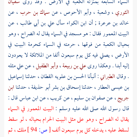
السماء السابعة بمنزلة الكعبة في الأرض . وقد روى
سفيان
الثوري
،
وشعبة
،
وأبو الأحوص
، عن
سماك بن حرب
، عن
خالد بن عرعرة
; أن
ابن الكواء
سأل
علي بن أبي طالب
، عن
البيت المعمور فقال : هو مسجد في السماء يقال له الضراح ، وهو
بحيال الكعبة من فوقها ، حرمته في السماء كحرمة البيت في
الأرض ، يصلي فيه كل يوم سبعون ألفا من الملائكة لا يعودون
إليه أبدا . وهكذا روى
علي بن ربيعة
،
وأبو الطفيل
، عن
علي
مثله
. وقال
الطبراني
: أنبأنا
الحسن بن علويه القطان
، حدثنا
إسماعيل
بن عيسى العطار
، حدثنا
إسحاق بن بشر أبو حذيفة
، حدثنا
ابن
جريج
، عن
صفوان بن سليم
، عن
كريب
، عن
ابن عباس
قال :
قال رسول الله صلى الله عليه وسلم :
البيت المعمور في السماء
يقال له الضراح ، وهو على مثل البيت الحرام بحياله ، لو سقط
لسقط عليه ، يدخله كل يوم سبعون ألف
[
ص:
94 ]
ملك ، ثم