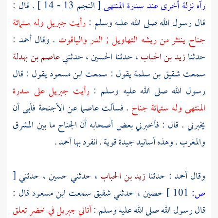
رآه نزلة أخرى عند سدرة المنتهى
[ النجم 13 - 14 ] . قال :
قال رسول الله صلى الله عليه وسلم :
رأيت
جبريل
وله ستمائة
جناح ينتثر من ريشه التهاويل ; الدر والياقوت
. وقال
أحمد
:
حدثنا
زيد بن الحباب
، حدثنا
الحسين
، حدثني
عاصم بن بهدلة
سمعت
شقيق بن سلمة
يقول : سمعت
ابن مسعود
يقول : قال
رسول الله صلى الله عليه وسلم :
رأيت
جبريل
على سدرة
المنتهى وله ستمائة جناح
. فسألت
عاصما
عن الأجنحة فأبى أن
يخبرني . قال : فأخبرني بعض أصحابه أن الجناح ما بين المشرق
والمغرب . وهذه أسانيد جيدة قوية . انفرد بها
أحمد
.
وقال
أحمد
: حدثنا
زيد بن الحباب
، حدثني
حسين
، حدثني
[
ص:
101 ]
حصين
، حدثني
شقيق
سمعت
ابن مسعود
قال :
قال رسول الله صلى الله عليه وسلم :
أتاني
جبريل
في خضر تعلق