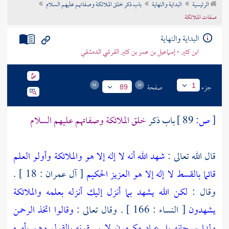
الرئيسية
البداية والنهاية
باب ذكر خلق الملائكة وصفاتهم عليهم السلام
تراجم الأعلام
صفات الملائكة
البداية والنهاية
ابن كثير - إسماعيل بن عمر بن كثير القرشي الدمشقي
جزء
صفحة
1
89
[
ص:
89 ]
باب ذكر
خلق الملائكة وصفاتهم عليهم السلام
قال الله تعالى :
شهد الله أنه لا إله إلا هو والملائكة وأولو العلم
قائما بالقسط لا إله إلا هو العزيز الحكيم
[ آل عمران : 18 ] .
وقال :
لكن الله يشهد بما أنزل إليك أنزله بعلمه والملائكة
يشهدون
[ النساء : 166 ] . وقال تعالى :
وقالوا اتخذ الرحمن
ولدا سبحانه بل عباد مكرمون لا يسبقونه بالقول وهم بأمره