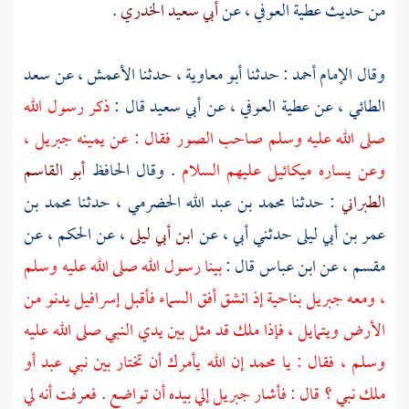
من حديث
عطية العوفي
، عن
أبي سعيد الخدري
.
وقال الإمام
أحمد
: حدثنا
أبو معاوية
، حدثنا
الأعمش
، عن
سعد
الطائي
، عن
عطية العوفي
، عن
أبي سعيد
قال :
ذكر رسول الله
صلى الله عليه وسلم صاحب الصور فقال : عن يمينه
جبريل
،
وعن يساره
ميكائيل
عليهم السلام
. وقال الحافظ
أبو القاسم
الطبراني
: حدثنا
محمد بن عبد الله الحضرمي
، حدثنا
محمد بن
عمر بن أبي ليلى
حدثني أبي ، عن
ابن أبي ليلى
، عن
الحكم
، عن
مقسم
، عن
ابن عباس
قال :
بينا رسول الله صلى الله عليه وسلم
، ومعه
جبريل
بناحية إذ انشق أفق السماء فأقبل
إسرافيل
يدنو من
الأرض ويتمايل ، فإذا ملك قد مثل بين يدي النبي صلى الله عليه
وسلم ، فقال : يا
محمد
إن الله يأمرك أن تختار بين نبي عبد أو
ملك نبي ؟ قال : فأشار
جبريل
إلي بيده أن تواضع . فعرفت أنه لي