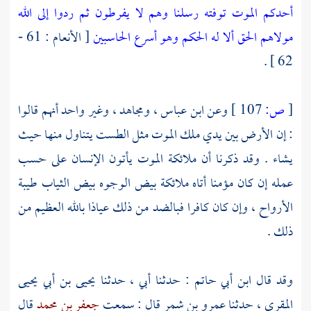
أحدكم الموت توفته رسلنا وهم لا يفرطون ثم ردوا إلى الله
مولاهم الحق ألا له الحكم وهو أسرع الحاسبين
[ الأنعام : 61 -
62 ] .
[
ص:
107 ]
وعن
ابن عباس
،
ومجاهد
، وغير واحد أنهم قالوا
: إن الأرض بين يدي ملك الموت مثل الطست يتناول منها حيث
يشاء . وقد ذكرنا أن ملائكة الموت يأتون الإنسان على حسب
عمله إن كان مؤمنا أتاه ملائكة بيض الوجوه بيض الثياب طيبة
الأرواح ، وإن كان كافرا فبالضد من ذلك عياذا بالله العظيم من
ذلك .
وقد قال
ابن أبي حاتم
: حدثنا أبي ، حدثنا
يحيى بن أبي يحيى
المقري
، حدثنا
عمرو بن شمر
قال : سمعت
جعفر بن محمد
قال