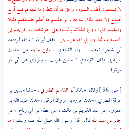
لا تسمعون أطت السماء ، وحق لها أن تئط ; ما فيها موضع أربع
أصابع إلا عليه ملك ساجد ، لو علمتم ما أعلم لضحكتم قليلا
ولبكيتم كثيرا ، ولما تلذذتم بالنساء على الفرشات ، ولخرجتم إلى
الصعدات تجأرون إلى الله عز وجل
. فقال
أبو ذر
: والله لوددت
أني شجرة تعضد . رواه
الترمذي
،
وابن ماجه
من حديث
إسرائيل
فقال
الترمذي
: حسن غريب ، ويروى عن
أبي ذر
موقوفا .
[
ص:
96 ]
وقال الحافظ
أبو القاسم الطبراني
: حدثنا
حسين بن
عرفة المصري
، حدثنا
عروة بن مروان الرقي
، حدثنا
عبيد الله بن
عمرو
، عن
عبد الكريم بن مالك
، عن
عطاء بن أبي رباح
، عن
جابر بن عبد الله
قال : قال رسول الله صلى الله عليه وسلم :
ما