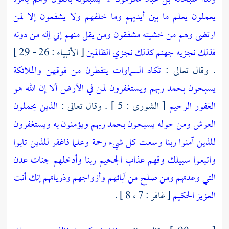
يعملون يعلم ما بين أيديهم وما خلفهم ولا يشفعون إلا لمن
ارتضى وهم من خشيته مشفقون ومن يقل منهم إني إله من دونه
فذلك نجزيه جهنم كذلك نجزي الظالمين
[ الأنبياء : 26 - 29 ]
. وقال تعالى :
تكاد السماوات يتفطرن من فوقهن والملائكة
يسبحون بحمد ربهم ويستغفرون لمن في الأرض ألا إن الله هو
الغفور الرحيم
[ الشورى : 5 ] . وقال تعالى :
الذين يحملون
العرش ومن حوله يسبحون بحمد ربهم ويؤمنون به ويستغفرون
للذين آمنوا ربنا وسعت كل شيء رحمة وعلما فاغفر للذين تابوا
واتبعوا سبيلك وقهم عذاب الجحيم ربنا وأدخلهم جنات عدن
التي وعدتهم ومن صلح من آبائهم وأزواجهم وذرياتهم إنك أنت
العزيز الحكيم
[ غافر : 7 ، 8 ] .