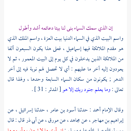
إن الذي سمك السماء بنى لنا بيتا دعائمه أشد وأطول
واسم البيت الذي في السماء الدنيا بيت العزة ، واسم الملك الذي
هو مقدم الملائكة فيها إسماعيل ، فعلى هذا يكون السبعون ألفا
من الملائكة الذين يدخلون في كل يوم إلى البيت المعمور ، ثم لا
يعودون إليه آخر ما عليهم : أي لا تحصل لهم نوبة فيه إلى آخر
الدهر ; يكونون من سكان السماء السابعة وحدها ، ولهذا قال
تعالى :
وما يعلم جنود ربك إلا هو
[ المدثر : 31 ] .
وقال الإمام
أحمد
: حدثنا
أسود بن عامر
، حدثنا
إسرائيل
، عن
إبراهيم بن مهاجر
، عن
مجاهد
، عن
مورق
، عن
أبي ذر
قال : قال
رسول الله صلى الله عليه وسلم :
إني أرى ما لا ترون ، وأسمع ما