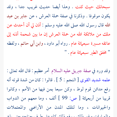
سبحانك حيث كنت
. وهذا أيضا حديث غريب جدا ، وقد
يكون موقوفا . وذكرنا في صفة حملة العرش ، عن
جابر بن عبد
الله
قال رسول الله صلى الله عليه وسلم :
أذن لي أن أحدث عن
ملك من ملائكة الله من حملة العرش إن ما بين شحمة أذنه إلى
عاتقه مسيرة سبعمائة عام
. رواه
أبو داود
،
وابن أبي حاتم
، ولفظه
"
مخفق الطير سبعمائة عام
. "
وقد ورد في
صفة
جبريل
عليه السلام
أمر عظيم : قال الله تعالى :
علمه شديد القوى
[ النجم : 5 ] . قالوا : كان من شدة قوته أنه
رفع
مدائن
قوم
لوط
، وكن سبعا بمن فيها من الأمم ، وكانوا
قريبا من أربعمائة
[
ص:
99 ]
ألف ، وما معهم من الدواب
والحيوانات ، وما لتلك المدن من الأراضي والمعتملات
والعمارات وغير ذلك ، رفع ذلك كله على طرف جناحه حتى بلغ