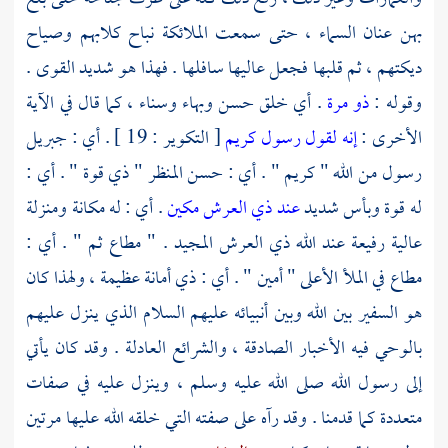
بهن عنان السماء ، حتى سمعت الملائكة نباح كلابهم وصياح
ديكتهم ، ثم قلبها فجعل عاليها سافلها . فهذا هو شديد القوى .
وقوله :
ذو مرة
. أي خلق حسن وبهاء وسناء ، كما قال في الآية
الأخرى :
إنه لقول رسول كريم
[ التكوير : 19 ] . أي :
جبريل
رسول من الله " كريم " . أي : حسن المنظر " ذي قوة " . أي :
له قوة وبأس شديد
عند ذي العرش مكين
. أي : له مكانة ومنزلة
عالية رفيعة عند الله ذي العرش المجيد . " مطاع ثم " . أي :
مطاع في الملأ الأعلى " أمين " . أي : ذي أمانة عظيمة ، ولهذا كان
هو السفير بين الله وبين أنبيائه عليهم السلام الذي ينزل عليهم
بالوحي فيه الأخبار الصادقة ، والشرائع العادلة . وقد كان يأتي
إلى رسول الله صلى الله عليه وسلم ، وينزل عليه في صفات
متعددة كما قدمنا . وقد رآه على صفته التي خلقه الله عليها مرتين