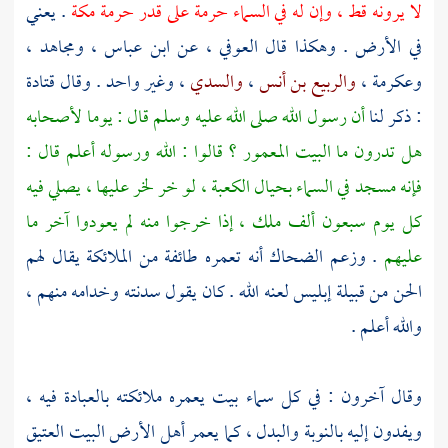
لا يرونه قط ، وإن له في السماء حرمة على قدر حرمة
مكة
. يعني
في الأرض . وهكذا قال
العوفي
، عن
ابن عباس
،
ومجاهد
،
وعكرمة
،
والربيع بن أنس
،
والسدي
، وغير واحد . وقال
قتادة
: ذكر لنا
أن رسول الله صلى الله عليه وسلم قال : يوما لأصحابه
هل تدرون ما البيت المعمور ؟ قالوا : الله ورسوله أعلم قال :
فإنه مسجد في السماء بحيال الكعبة ، لو خر لخر عليها ، يصلي فيه
كل يوم سبعون ألف ملك ، إذا خرجوا منه لم يعودوا آخر ما
عليهم
. وزعم
الضحاك
أنه تعمره طائفة من الملائكة يقال لهم
الحن من قبيلة إبليس لعنه الله . كان يقول سدنته وخدامه منهم ،
والله أعلم .
وقال آخرون : في كل سماء بيت يعمره ملائكته بالعبادة فيه ،
ويفدون إليه بالنوبة والبدل ، كما يعمر أهل الأرض البيت العتيق