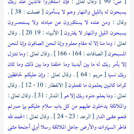
[
ص:
90 ]
وقال تعالى :
فإن استكبروا فالذين عند ربك
يسبحون له بالليل والنهار وهم لا يسأمون
[ فصلت : 38 ] .
وقال :
ومن عنده لا يستكبرون عن عبادته ولا يستحسرون
يسبحون الليل والنهار لا يفترون
[ الأنبياء : 19 20 ] . وقال
تعالى :
وما منا إلا له مقام معلوم وإنا لنحن الصافون وإنا لنحن
المسبحون
[ الصافات : 164 - 166 ] . وقال تعالى :
وما نتنزل
إلا بأمر ربك له ما بين أيدينا وما خلفنا وما بين ذلك وما كان
ربك نسيا
[ مريم : 64 ] . وقال تعالى :
وإن عليكم لحافظين
كراما كاتبين يعلمون ما تفعلون
[ الانفطار : 10 - 12 ] . وقال
تعالى :
وما يعلم جنود ربك إلا هو
[ المدثر : 31 ] . وقال تعالى :
والملائكة يدخلون عليهم من كل باب سلام عليكم بما صبرتم
فنعم عقبى الدار
[ الرعد : 23 - 24 ] . وقال تعالى :
الحمد لله
فاطر السماوات والأرض جاعل الملائكة رسلا أولي أجنحة مثنى