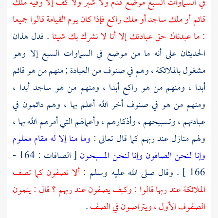
في السماوات السبع موضع قدم ولا شبر ولا كف إلا وفيه ملك
قائم أو ملك ساجد أو ملك راكع فإذا كان يوم القيامة قالوا جميعا
: ما عبدناك حق عبادتك إلا أنا لا نشرك بك شيئا
. فدل هذان
الحديثان على أنه ما من موضع في السماوات السبع إلا وهو
مشغول بالملائكة ، وهم في صنوف من العبادة ; منهم من هو قائم
أبدا ، ومنهم من هو راكع أبدا ، ومنهم من هو ساجد أبدا ،
ومنهم من هو في صنوف أخر الله أعلم بها ، وهم دائمون في
عبادتهم ، وتسبيحهم ، وأذكارهم ، وأعمالهم التي أمرهم الله بها ،
ولهم منازل عند ربهم كما قال تعالى :
وما منا إلا له مقام معلوم
وإنا لنحن الصافون وإنا لنحن المسبحون
[ الصافات : 164 -
166 ] . وقال صلى الله عليه وسلم :
ألا تصفون كما تصف
الملائكة عند ربها قالوا : وكيف يصفون عند ربهم ؟ قال : يتمون
الصفوف الأول ، ويتراصون في الصف
.