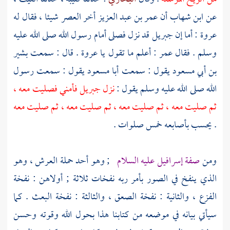
عن
ابن شهاب
أن
عمر بن عبد العزيز
أخر العصر شيئا ، فقال له
عروة
: أما إن
جبريل
قد نزل فصلى أمام رسول الله صلى الله عليه
وسلم . فقال
عمر
: أعلم ما تقول يا
عروة
. قال : سمعت
بشير
بن أبي مسعود
يقول : سمعت
أبا مسعود
يقول : سمعت رسول
الله صلى الله عليه وسلم يقول :
نزل
جبريل
فأمني فصليت معه ،
ثم صليت معه ، ثم صليت معه ، ثم صليت معه ، ثم صليت معه
. يحسب بأصابعه خمس صلوات .
ومن
صفة
إسرافيل
عليه السلام
; وهو أحد حملة العرش ، وهو
الذي ينفخ في الصور بأمر ربه نفخات ثلاثة ; أولاهن : نفخة
الفزع ، والثانية : نفخة الصعق ، والثالثة : نفخة البعث . كما
سيأتي بيانه في موضعه من كتابنا هذا بحول الله وقوته وحسن