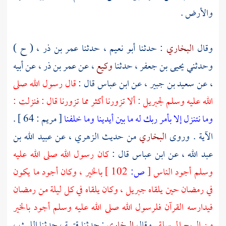
والأرض .
وقال
البخاري
: حدثنا
أبو نعيم
، حدثنا
عمر بن ذر
، ( ح )
وحدثني
يحيى بن جعفر
، حدثنا
وكيع
، عن
عمر بن ذر
، عن أبيه
، عن
سعيد بن جبير
، عن
ابن عباس
قال :
قال رسول الله صلى
الله عليه وسلم
لجبريل
: ألا تزورنا أكثر مما تزورنا قال : فنزلت :
وما نتنزل إلا بأمر ربك له ما بين أيدينا وما خلفنا
[ مريم : 64 ] .
الآية . وروى
البخاري
من حديث
الزهري
، عن
عبيد الله بن
عبد الله
، عن
ابن عباس
قال :
كان رسول الله صلى الله عليه
وسلم أجود الناس
[
ص:
102 ]
بالخير ، وكان أجود ما يكون
في رمضان حين يلقاه
جبريل
، وكان يلقاه في كل ليلة من رمضان
فيدارسه القرآن فلرسول الله صلى الله عليه وسلم أجود بالخير
من الريح المرسلة
. وقال
البخاري
: حدثنا
قتيبة
، حدثنا
الليث
،