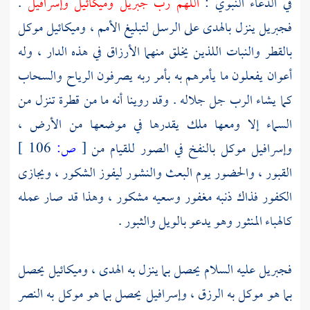
في الدعاء النبوي :
اللهم رب
جبريل
وميكائيل
وإسرافيل
.
فجبريل
ينزل بالهدى على الرسل لتبليغ الأمم ،
وميكائيل
موكل
بالقطر والنبات اللذين يخلق منهما الأرزاق في هذه الدار ، وله
أعوان يفعلون ما يأمرهم به بأمر ربه يصرفون الرياح والسحاب
كما يشاء الرب جل جلاله . وقد روينا أنه ما من قطرة تنزل من
السماء إلا ومعها ملك يقدرها في موضعها من الأرض ،
وإسرافيل موكل بالنفخ في الصور للقيام من
[
ص:
106 ]
القبور ، والحضور يوم البعث والنشور ليفوز الشكور ، ويجازى
الكفور فذاك ذنبه مغفور وسعيه مشكور ، وهذا قد صار عمله
كالهباء المنثور وهو يدعو بالويل والثبور .
فجبريل
عليه السلام يحصل بما ينزل به الهدى ،
وميكائيل
يحصل
بما هو موكل به الرزق ،
وإسرافيل
يحصل بما هو موكل به النصر