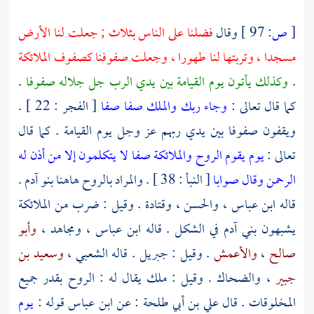
[
ص:
97 ]
وقال
فضلنا على الناس بثلاث ; جعلت لنا الأرض
مسجدا ، وتربتها لنا طهورا ، وجعلت صفوفنا كصفوف الملائكة
.
وكذلك يأتون يوم القيامة بين يدي الرب جل جلاله صفوفا
.
كما قال تعالى :
وجاء ربك والملك صفا صفا
[ الفجر : 22 ] .
ويقفون صفوفا بين يدي ربهم عز وجل يوم القيامة . كما قال
تعالى :
يوم يقوم الروح والملائكة صفا لا يتكلمون إلا من أذن له
الرحمن وقال صوابا
[ النبأ : 38 ] . والمراد بالروح هاهنا بنو آدم .
قاله
ابن عباس
،
والحسن
،
وقتادة
. وقيل : ضرب من الملائكة
يشبهون بني آدم في الشكل . قاله
ابن عباس
،
ومجاهد
،
وأبو
صالح
،
والأعمش
. وقيل :
جبريل
. قاله
الشعبي
،
وسعيد بن
جبير
،
والضحاك
. وقيل : ملك يقال له : الروح بقدر جميع
المخلوقات . قال
علي بن أبي طلحة
: عن
ابن عباس
قوله :
يوم