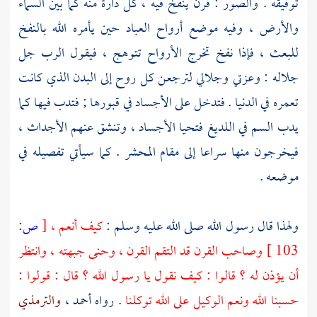
توفيقه . والصور : قرن ينفخ فيه ، كل دارة منه كما بين السماء
والأرض ، وفيه موضع أرواح العباد حين يأمره الله بالنفخ
للبعث ، فإذا نفخ تخرج الأرواح تتوهج ، فيقول الرب جل
جلاله : وعزتي وجلالي لترجعن كل روح إلى البدن الذي كانت
تعمره في الدنيا . فتدخل على الأجساد في قبورها ; فتدب فيها كما
يدب السم في اللديغ فتحيا الأجساد ، وتنشق عنهم الأجداث ،
فيخرجون منها سراعا إلى مقام المحشر . كما سيأتي تفصيله في
موضعه .
ولهذا قال رسول الله صلى الله عليه وسلم :
كيف أنعم ،
[
ص:
103 ]
وصاحب القرن قد التقم القرن ، وحنى جبهته ، وانتظر
أن يؤذن له ؟ قالوا : كيف نقول يا رسول الله ؟ قال : قولوا :
حسبنا الله ونعم الوكيل على الله توكلنا
. رواه
أحمد
،
والترمذي