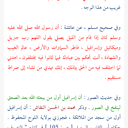
غريب من هذا الوجه .
وفي صحيح
مسلم
، عن
عائشة
:
أن رسول الله صلى الله عليه
وسلم كان إذا قام من الليل يصلي يقول اللهم رب
جبريل
وميكائيل
وإسرافيل
، فاطر السماوات والأرض ، عالم الغيب
والشهادة ، أنت تحكم بين عبادك فيما كانوا فيه يختلفون ، اهدني
لما اختلف فيه من الحق بإذنك ، إنك تهدي من تشاء إلى صراط
مستقيم
.
وفي حديث الصور :
أن
إسرافيل
أول من يبعثه الله بعد الصعق
لينفخ في الصور
. وذكر
محمد بن الحسن النقاش
: أن
إسرافيل
أول من سجد من الملائكة ، فجوزي بولاية اللوح المحفوظ .
حكاه
أبو القاسم السهيلي
[
ص:
105 ]
في كتابه " التعريف