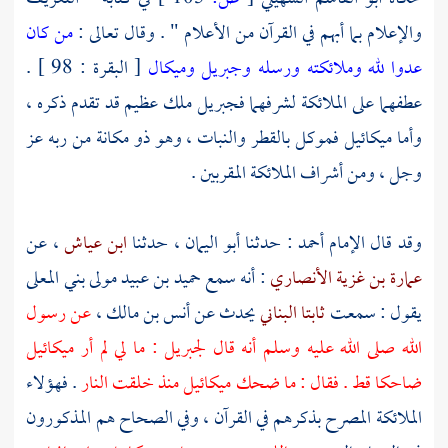
والإعلام بما أبهم في القرآن من الأعلام " . وقال تعالى :
من كان
عدوا لله وملائكته ورسله وجبريل وميكال
[ البقرة : 98 ] .
عطفهما على الملائكة لشرفهما
فجبريل
ملك عظيم قد تقدم ذكره ،
وأما
ميكائيل
فموكل بالقطر والنبات ، وهو ذو مكانة من ربه عز
وجل ، ومن أشراف الملائكة المقربين .
وقد قال الإمام
أحمد
: حدثنا
أبو اليمان
، حدثنا
ابن عياش
، عن
عمارة بن غزية الأنصاري
: أنه سمع
حميد بن عبيد مولى بني المعلى
يقول : سمعت
ثابتا البناني
يحدث عن
أنس بن مالك
،
عن رسول
الله صلى الله عليه وسلم أنه قال
لجبريل
: ما لي لم أر
ميكائيل
ضاحكا قط . فقال : ما ضحك
ميكائيل
منذ خلقت النار
. فهؤلاء
الملائكة المصرح بذكرهم في القرآن ، وفي الصحاح هم المذكورون