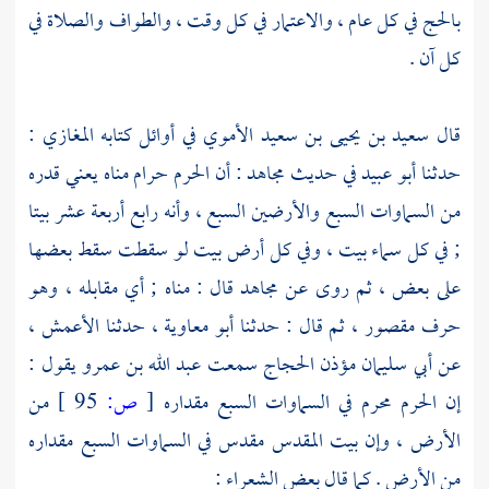
بالحج في كل عام ، والاعتمار في كل وقت ، والطواف والصلاة في
كل آن .
قال
سعيد بن يحيى بن سعيد الأموي
في أوائل كتابه المغازي :
حدثنا
أبو عبيد
في حديث
مجاهد
: أن الحرم حرام مناه يعني قدره
من السماوات السبع والأرضين السبع ، وأنه رابع أربعة عشر بيتا
; في كل سماء بيت ، وفي كل أرض بيت لو سقطت سقط بعضها
على بعض ، ثم روى عن مجاهد قال : مناه ; أي مقابله ، وهو
حرف مقصور ، ثم قال : حدثنا
أبو معاوية
، حدثنا
الأعمش
،
عن
أبي سليمان
مؤذن
الحجاج
سمعت
عبد الله بن عمرو
يقول :
إن الحرم محرم في السماوات السبع مقداره
[
ص:
95 ]
من
الأرض ، وإن
بيت المقدس
مقدس في السماوات السبع مقداره
من الأرض . كما قال بعض الشعراء :