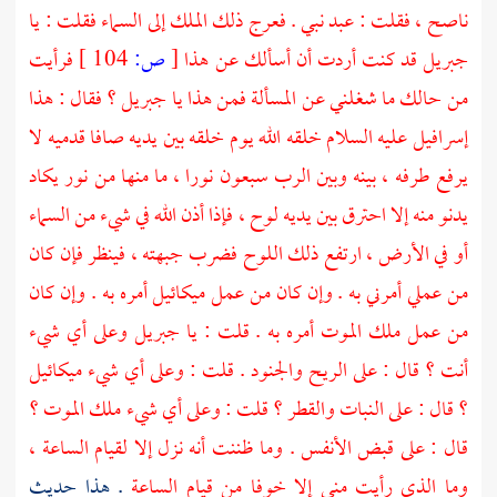
ناصح ، فقلت : عبد نبي . فعرج ذلك الملك إلى السماء فقلت : يا
جبريل
قد كنت أردت أن أسألك عن هذا
[
ص:
104 ]
فرأيت
من حالك ما شغلني عن المسألة فمن هذا يا
جبريل
؟ فقال : هذا
إسرافيل
عليه السلام خلقه الله يوم خلقه بين يديه صافا قدميه لا
يرفع طرفه ، بينه وبين الرب سبعون نورا ، ما منها من نور يكاد
يدنو منه إلا احترق بين يديه لوح ، فإذا أذن الله في شيء من السماء
أو في الأرض ، ارتفع ذلك اللوح فضرب جبهته ، فينظر فإن كان
من عملي أمرني به . وإن كان من عمل
ميكائيل
أمره به . وإن كان
من عمل ملك الموت أمره به . قلت : يا
جبريل
وعلى أي شيء
أنت ؟ قال : على الريح والجنود . قلت : وعلى أي شيء
ميكائيل
؟ قال : على النبات والقطر ؟ قلت : وعلى أي شيء ملك الموت ؟
قال : على قبض الأنفس . وما ظننت أنه نزل إلا لقيام الساعة ،
وما الذي رأيت مني إلا خوفا من قيام الساعة
. هذا حديث