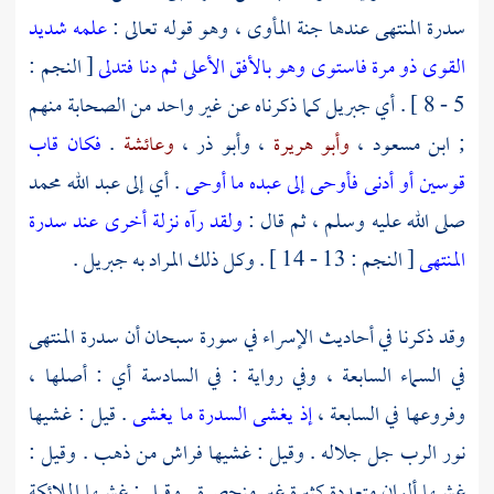
سدرة المنتهى عندها جنة المأوى ، وهو قوله تعالى :
علمه شديد
القوى ذو مرة فاستوى وهو بالأفق الأعلى ثم دنا فتدلى
[ النجم :
5 - 8 ] . أي
جبريل
كما ذكرناه عن غير واحد من الصحابة منهم
;
ابن مسعود
،
وأبو هريرة
،
وأبو ذر
،
وعائشة
.
فكان قاب
قوسين أو أدنى فأوحى إلى عبده ما أوحى
. أي إلى
عبد الله محمد
صلى الله عليه وسلم ، ثم قال :
ولقد رآه نزلة أخرى عند سدرة
المنتهى
[ النجم : 13 - 14 ] . وكل ذلك المراد به
جبريل
.
وقد ذكرنا في أحاديث الإسراء في سورة سبحان أن سدرة المنتهى
في السماء السابعة ، وفي رواية : في السادسة أي : أصلها ،
وفروعها في السابعة ،
إذ يغشى السدرة ما يغشى
. قيل : غشيها
نور الرب جل جلاله . وقيل : غشيها فراش من ذهب . وقيل :
غشيها ألوان متعددة كثيرة غير منحصرة . وقيل : غشيها الملائكة