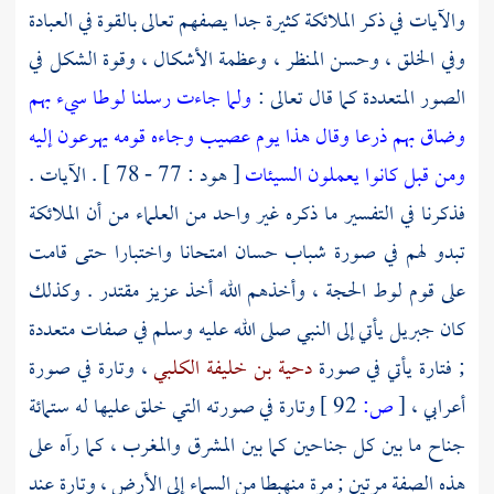
والآيات في ذكر الملائكة كثيرة جدا يصفهم تعالى بالقوة في العبادة
وفي الخلق ، وحسن المنظر ، وعظمة الأشكال ، وقوة الشكل في
الصور المتعددة كما قال تعالى :
ولما جاءت رسلنا لوطا سيء بهم
وضاق بهم ذرعا وقال هذا يوم عصيب وجاءه قومه يهرعون إليه
ومن قبل كانوا يعملون السيئات
[ هود : 77 - 78 ] . الآيات .
فذكرنا في التفسير ما ذكره غير واحد من العلماء من أن الملائكة
تبدو لهم في صورة شباب حسان امتحانا واختبارا حتى قامت
على قوم
لوط
الحجة ، وأخذهم الله أخذ عزيز مقتدر . وكذلك
كان
جبريل
يأتي إلى النبي صلى الله عليه وسلم في صفات متعددة
; فتارة يأتي في صورة
دحية بن خليفة الكلبي
، وتارة في صورة
أعرابي ،
[
ص:
92 ]
وتارة في صورته التي خلق عليها له ستمائة
جناح ما بين كل جناحين كما بين المشرق والمغرب ، كما رآه على
هذه الصفة مرتين ; مرة منهبطا من السماء إلى الأرض ، وتارة عند