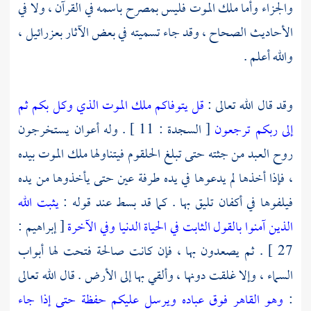
والجزاء وأما ملك الموت فليس بمصرح باسمه في القرآن ، ولا في
الأحاديث الصحاح ، وقد جاء تسميته في بعض الآثار
بعزرائيل
،
والله أعلم .
وقد قال الله تعالى :
قل يتوفاكم ملك الموت الذي وكل بكم ثم
إلى ربكم ترجعون
[ السجدة : 11 ] . وله أعوان يستخرجون
روح العبد من جثته حتى تبلغ الحلقوم فيتناولها ملك الموت بيده
، فإذا أخذها لم يدعوها في يده طرفة عين حتى يأخذوها من يده
فيلفوها في أكفان تليق بها . كما قد بسط عند قوله :
يثبت الله
الذين آمنوا بالقول الثابت في الحياة الدنيا وفي الآخرة
[ إبراهيم :
27 ] . ثم يصعدون بها ، فإن كانت صالحة فتحت لها أبواب
السماء ، وإلا غلقت دونها ، وألقي بها إلى الأرض . قال الله تعالى
:
وهو القاهر فوق عباده ويرسل عليكم حفظة حتى إذا جاء