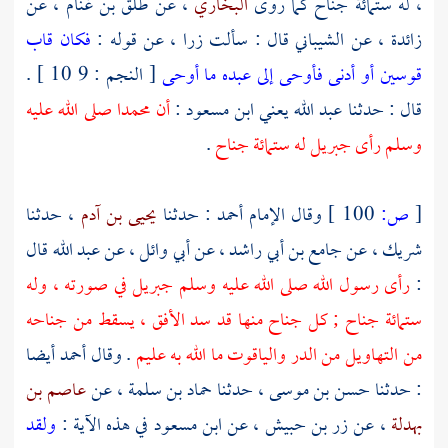
، له ستمائة جناح كما روى
البخاري
، عن
طلق بن غنام
، عن
زائدة
، عن
الشيباني
قال : سألت
زرا
، عن قوله :
فكان قاب
قوسين أو أدنى فأوحى إلى عبده ما أوحى
[ النجم : 9 10 ] .
قال : حدثنا
عبد الله
يعني
ابن مسعود
:
أن
محمدا
صلى الله عليه
وسلم رأى
جبريل
له ستمائة جناح
.
[
ص:
100 ]
وقال الإمام
أحمد
: حدثنا
يحيى بن آدم
، حدثنا
شريك
، عن
جامع بن أبي راشد
، عن
أبي وائل
، عن
عبد الله
قال
:
رأى رسول الله صلى الله عليه وسلم
جبريل
في صورته ، وله
ستمائة جناح ; كل جناح منها قد سد الأفق ، يسقط من جناحه
من التهاويل من الدر والياقوت ما الله به عليم
. وقال
أحمد
أيضا
: حدثنا
حسن بن موسى
، حدثنا
حماد بن سلمة
، عن
عاصم بن
بهدلة
، عن
زر بن حبيش
، عن
ابن مسعود
في هذه الآية :
ولقد