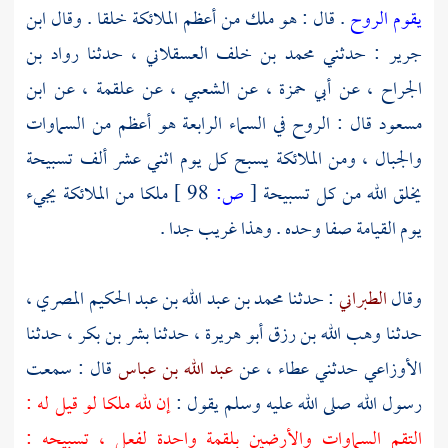
يقوم الروح
. قال : هو ملك من أعظم الملائكة خلقا . وقال
ابن
جرير
: حدثني
محمد بن خلف العسقلاني
، حدثنا
رواد بن
الجراح
، عن
أبي حمزة
، عن
الشعبي
، عن
علقمة
، عن
ابن
مسعود
قال : الروح في السماء الرابعة هو أعظم من السماوات
والجبال ، ومن الملائكة يسبح كل يوم اثني عشر ألف تسبيحة
يخلق الله من كل تسبيحة
[
ص:
98 ]
ملكا من الملائكة يجيء
يوم القيامة صفا وحده . وهذا غريب جدا .
وقال
الطبراني
: حدثنا
محمد بن عبد الله بن عبد الحكيم المصري
،
حدثنا
وهب الله بن رزق أبو هريرة
، حدثنا
بشر بن بكر
، حدثنا
الأوزاعي
حدثني
عطاء
، عن
عبد الله بن عباس
قال : سمعت
رسول الله صلى الله عليه وسلم يقول :
إن لله ملكا لو قيل له :
التقم السماوات والأرضين بلقمة واحدة لفعل ، تسبيحه :