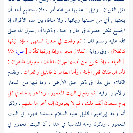
مثل الغربان . وقيل : غشيها من الله أمر ، فلا يستطيع أحد أن
ينعتها ; أي من حسنها وبهائها . ولا منافاة بين هذه الأقوال إذ
الجميع ممكن حصوله في حال واحدة . وذكرنا أن رسول الله صلى
الله عليه وسلم قال :
ثم رفعت لي سدرة المنتهى ، فإذا نبقها
كالقلال
. وفي رواية :
كقلال هجر ، وإذا ورقها كآذان
[
ص:
93
]
الفيلة ، وإذا يخرج من أصلها نهران باطنان ، ونهران ظاهران ;
فأما الباطنان ففي الجنة ، وأما الظاهران فالنيل والفرات
. وتقدم
الكلام على هذا في ذكر خلق الأرض ، وما فيها من البحار
والأنهار . وفيه :
ثم رفع لي البيت المعمور ، وإذا هو يدخله في كل
يوم سبعون ألف ملك ، ثم لا يعودون إليه آخر ما عليهم
. وذكر
أنه وجد
إبراهيم
الخليل عليه السلام مستندا ظهره إلى البيت
المعمور . وذكرنا وجه المناسبة في هذا ; أن البيت المعمور في