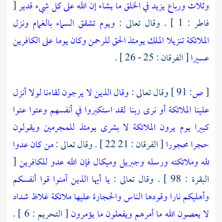
وثلاث ورباع يزيد في الخلق ما يشاء إن الله على كل شيء قدير
[
فاطر : 1 ] . وقال تعالى :
ويوم تشقق السماء بالغمام ونزل
الملائكة تنزيلا الملك يومئذ الحق للرحمن وكان يوما على الكافرين
عسيرا
[ الفرقان : 25 - 26 ] .
[
ص:
91 ]
وقال تعالى :
وقال الذين لا يرجون لقاءنا لولا أنزل
علينا الملائكة أو نرى ربنا لقد استكبروا في أنفسهم وعتوا عتوا
كبيرا يوم يرون الملائكة لا بشرى يومئذ للمجرمين ويقولون
حجرا محجورا
[ الفرقان : 21 22 ] . وقال تعالى :
من كان عدوا
لله وملائكته ورسله وجبريل وميكال فإن الله عدو للكافرين
[
البقرة : 98 ] . وقال تعالى :
يا أيها الذين آمنوا قوا أنفسكم
وأهليكم نارا وقودها الناس والحجارة عليها ملائكة غلاظ شداد
لا يعصون الله ما أمرهم ويفعلون ما يؤمرون
[ التحريم : 6 ] .