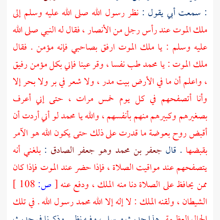
: سمعت أبي يقول :
نظر رسول الله صلى الله عليه وسلم إلى
ملك الموت عند رأس رجل من الأنصار ، فقال له النبي صلى الله
عليه وسلم : يا ملك الموت ارفق بصاحبي فإنه مؤمن . فقال
ملك الموت : يا
محمد
طب نفسا ، وقر عينا فإني بكل مؤمن رفيق
، واعلم أن ما في الأرض بيت مدر ، ولا شعر في بر ولا بحر إلا
وأنا أتصفحهم في كل يوم خمس مرات ، حتى إني أعرف
بصغيرهم وكبيرهم منهم بأنفسهم ، والله يا
محمد
لو أني أردت أن
أقبض روح بعوضة ما قدرت على ذلك حتى يكون الله هو الآمر
بقبضها
. قال
جعفر بن محمد وهو جعفر الصادق
:
بلغني أنه
يتصفحهم عند مواقيت الصلاة ، فإذا حضر عند الموت فإذا كان
ممن يحافظ على الصلاة دنا منه الملك ، ودفع عنه
[
ص:
108 ]
الشيطان ، ولقنه الملك : لا إله إلا الله
محمد
رسول الله . في تلك
الحال العظيمة
. هذا حديث مرسل ، وفيه نظر . وذكرنا في حديث