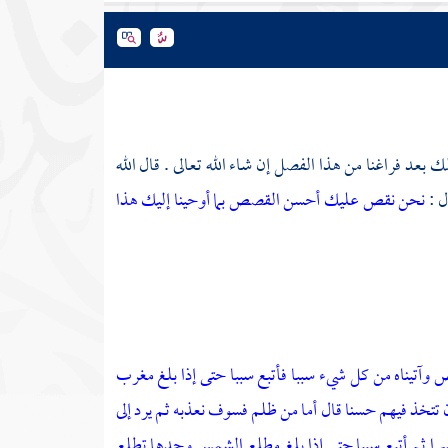
 بعد فراغنا من هذا الفصل إن شاء الله تعالى . قال الله
نحن نقص عليك أحسن القصص بما أوحينا إليك هذا
ض وآتيناه من كل شيء سببا فأتبع سببا حتى إذا بلغ مغرب
 تتخذ فيهم حسنا قال أما من ظلم فسوف نعذبه ثم يرد إلى
يسرا ثم أتبع سببا حتى إذا بلغ مطلع الشمس وجدها تطلع