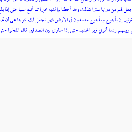
نجعل لهم من دونها سترا كذلك وقد أحطنا بما لديه خبرا ثم أتبع سببا حتى إذا ب
القرنين إن يأجوج ومأجوج مفسدون في الأرض فهل نجعل لك خرجا على أن تجعل بي
وبينهم ردما آتوني زبر الحديد حتى إذا ساوى بين الصدفين قال انفخوا حتى إ
استطاعوا له نقبا قال هذا رحمة من ربي فإذا جاء وعد ربي جعله دكاء وكان وعد
لى ذا القرنين هذا ، وأثنى عليه بالعدل ، وأنه بلغ المشارق والمغارب ، وملك ال
المؤيد المظفر المنصور القاهر المقسط . والصحيح أنه كان ملكا من الملوك ال
من الملائكة . وقد حكي هذا عن أمير المؤمنين
عمر بن الخطاب
، فإنه سمع رج
ء الأنبياء حتى تسميتم بأسماء الملائكة . ذكره
السهيلي
.
يع ،
عن
إسرائيل
، عن
جابر
، عن
مجاهد ،
عن
عبد الله بن عمرو
، قال
: كان
ذ
 نصر ،
عن
أبي إسحاق إبراهيم بن محمد بن أحمد بن أبي ثابت ،
حدثنا
محمد بن ح