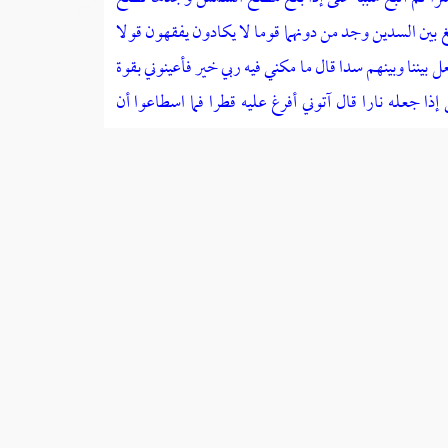
لغ بين السدين وجد من دونهما قوما لا يكادون يفقهون قولا
ننا وبينهم سدا قال ما مكني فيه ربي خير فأعينوني بقوة
ذا جعله نارا قال آتوني أفرغ عليه قطرا فما اسطاعوا أن
 ربي حقا
[ الكهف : 83 - 98 ] .
أقاليم وقهر أهلها ، وسار فيهم بالمعدلة التامة ، والسلطان
عادلين ، وقيل : كان نبيا . وقيل : كان رسولا . وأغرب من
لا يقول لآخر : يا ذا القرنين ، فقال : مه ، ما كفاكم أن
و القرنين
نبيا
. وروى
الحافظ ابن عساكر
، من حديث
أبي
ماد ،
أنبأنا
عبد الرزاق
، عن
معمر
، عن
ابن أبي ذئب
، عن