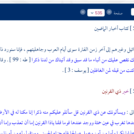
صفحة
535
كتاب أخبار الماضين
ئيل وغيرهم إلى آخر زمن الفترة سوى أيام العرب وجاهليتهم ، فإنا سنورد ذلك
 نقص عليك من أنباء ما قد سبق وقد آتيناك من لدنا ذكرا
[ طه : 99 ] . وقال :
كنت من قبله لمن الغافلين
[ يوسف : 3 ] .
خبر
ذي القرنين
لى :
ويسألونك عن ذي القرنين قل سأتلو عليكم منه ذكرا إنا مكنا له في الأر
 تغرب في عين حمئة ووجد عندها قوما قلنا ياذا القرنين إما أن تعذب وإما أن
عذابا نكرا وأما من آمن وعمل صالحا فله جزاء الحسنى وسنقول له من أمرنا 