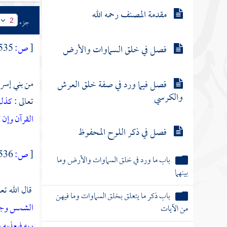
مقدمة المصنف رحمه الله
جزء
2
[
ص:
535 ]
فصل في خلق السماوات والأرض
من بني إسرا
فصل فيما ورد في صفة خلق العرش
والكرسي
تعالى :
كذلك
القرآن وإن 
فصل في ذكر اللوح المحفوظ
[
ص:
536 ]
باب ما ورد في خلق السماوات والأرض وما
بينهما
قال الله تعا
باب ذكر ما يتعلق بخلق السماوات وما فيهن
الشمس وجدها
من الآيات
ربه فيعذبه 