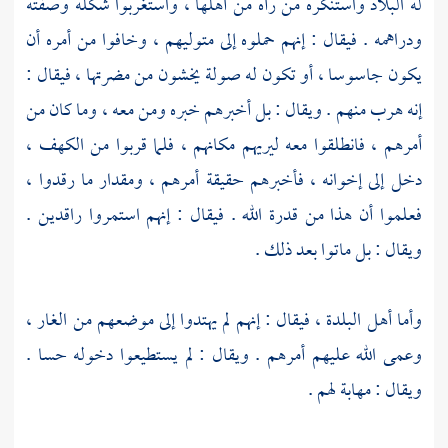
له البلاد واستنكره من رآه من أهلها ، واستغربوا شكله وصفته
ودراهمه . فيقال : إنهم حملوه إلى متوليهم ، وخافوا من أمره أن
يكون جاسوسا ، أو تكون له صولة يخشون من مضرتها ، فيقال :
إنه هرب منهم . ويقال : بل أخبرهم خبره ومن معه ، وما كان من
أمرهم ، فانطلقوا معه ليريهم مكانهم ، فلما قربوا من الكهف ،
دخل إلى إخوانه ، فأخبرهم حقيقة أمرهم ، ومقدار ما رقدوا ،
فعلموا أن هذا من قدرة الله . فيقال : إنهم استمروا راقدين .
ويقال : بل ماتوا بعد ذلك .
وأما أهل البلدة ، فيقال : إنهم لم يهتدوا إلى موضعهم من الغار ،
وعمى الله عليهم أمرهم . ويقال : لم يستطيعوا دخوله حسا .
ويقال : مهابة لهم .