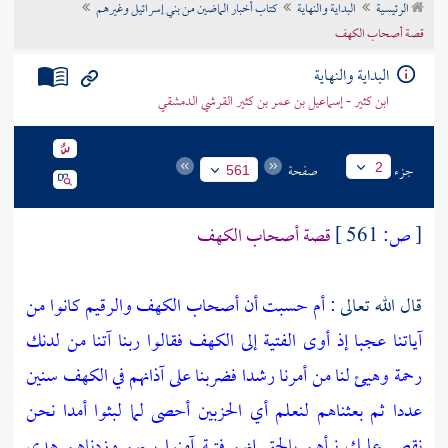
الرئيسية
البداية والنهاية
كتاب أخبار الماضين من بني إسرائيل وغيرهم
تراجم الأعلام
قصة أصحاب الكهف
البداية والنهاية
ابن كثير - إسماعيل بن عمر بن كثير القرشي الدمشقي
جزء
صفحة
2
561
[
ص:
561 ]
قصة أصحاب الكهف
قال الله تعالى :
أم حسبت أن أصحاب الكهف والرقيم كانوا من
آياتنا عجبا إذ أوى الفتية إلى الكهف فقالوا ربنا آتنا من لدنك
رحمة وهيئ لنا من أمرنا رشدا فضربنا على آذانهم في الكهف سنين
عددا ثم بعثناهم لنعلم أي الحزبين أحصى لما لبثوا أمدا نحن
نقص عليك نبأهم بالحق إنهم فتية آمنوا بربهم وزدناهم هدى