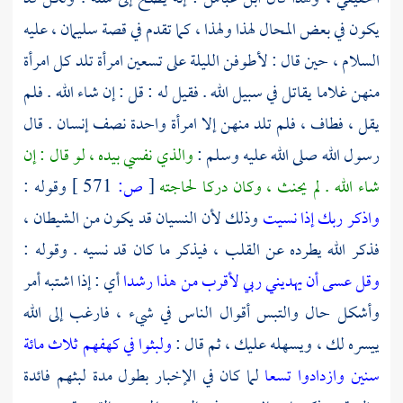
يكون في بعض المحال لهذا ولهذا ، كما تقدم في قصة
سليمان ،
عليه
السلام ، حين قال : لأطوفن الليلة على تسعين امرأة تلد كل امرأة
منهن غلاما يقاتل في سبيل الله . فقيل له : قل : إن شاء الله . فلم
يقل ، فطاف ، فلم تلد منهن إلا امرأة واحدة نصف إنسان . قال
رسول الله صلى الله عليه وسلم :
والذي نفسي بيده ، لو قال : إن
شاء الله . لم يحنث ، وكان دركا لحاجته
[
ص:
571 ]
وقوله :
واذكر ربك إذا نسيت
وذلك لأن النسيان قد يكون من الشيطان ،
فذكر الله يطرده عن القلب ، فيذكر ما كان قد نسيه . وقوله :
وقل عسى أن يهديني ربي لأقرب من هذا رشدا
أي : إذا اشتبه أمر
وأشكل حال والتبس أقوال الناس في شيء ، فارغب إلى الله
ييسره لك ، ويسهله عليك ، ثم قال :
ولبثوا في كهفهم ثلاث مائة
سنين وازدادوا تسعا
لما كان في الإخبار بطول مدة لبثهم فائدة