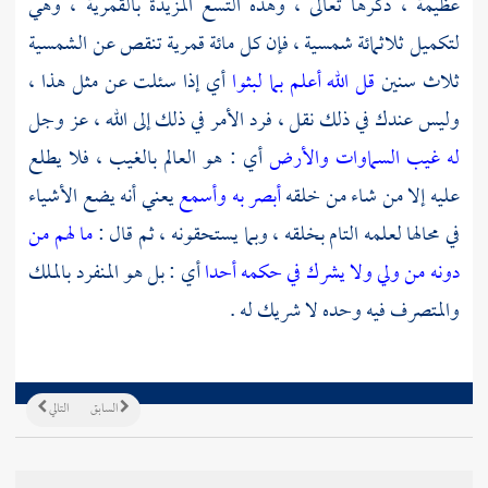
عظيمة ، ذكرها تعالى ، وهذه التسع المزيدة بالقمرية ، وهي
لتكميل ثلاثمائة شمسية ، فإن كل مائة قمرية تنقص عن الشمسية
ثلاث سنين
قل الله أعلم بما لبثوا
أي إذا سئلت عن مثل هذا ،
وليس عندك في ذلك نقل ، فرد الأمر في ذلك إلى الله ، عز وجل
له غيب السماوات والأرض
أي : هو العالم بالغيب ، فلا يطلع
عليه إلا من شاء من خلقه
أبصر به وأسمع
يعني أنه يضع الأشياء
في محالها لعلمه التام بخلقه ، وبما يستحقونه ، ثم قال :
ما لهم من
دونه من ولي ولا يشرك في حكمه أحدا
أي : بل هو المنفرد بالملك
والمتصرف فيه وحده لا شريك له .
السابق
التالي