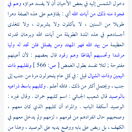
دخول الشمس إليه في بعض الأحيان أن لا يفسد هواؤه
وهم في
فجوة منه ذلك من آيات الله
أي : بقاؤهم على هذه الصفة دهرا
طويلا من السنين ، لا يأكلون ولا يشربون ، ولا تتغذى
أجسادهم في هذه المدة الطويلة من آيات الله وبرهان قدرته
العظيمة
من يهد الله فهو المهتد ومن يضلل فلن تجد له وليا
مرشدا
وتحسبهم أيقاظا وهم رقود
قال بعضهم : لأن أعينهم
مفتوحة ; لئلا تفسد بطول الغمض
[
ص:
566 ]
ونقلبهم ذات
اليمين وذات الشمال
قيل : في كل عام يتحولون مرة من جنب إلى
جنب ، ويحتمل أكثر من ذلك . فالله أعلم .
وكلبهم باسط ذراعيه
بالوصيد
قال
شعيب الجبائي
: اسم كلبهم حمران . وقال غيره :
الوصيد أسكفة الباب . والمراد أن كلبهم الذي كان معهم ،
وصحبهم حال انفرادهم من قومهم ، لزمهم ولم يدخل معهم في
الكهف ، بل ربض على بابه ووضع يديه على الوصيد ، وهذا من