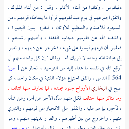
دقيانوس
. وكانوا من أبناء الأكابر . وقيل : من أبناء الملوك .
واتفق اجتماعهم في يوم عيد لقومهم فرأوا ما يتعاطاه قومهم ، من
السجود للأصنام والتعظيم للأوثان ، فنظروا بعين البصيرة ،
وكشف الله عن قلوبهم حجاب الغفلة ، وألهمهم رشدهم ،
فعلموا أن قومهم ليسوا على شيء ، فخرجوا عن دينهم ، وانتموا
إلى عبادة الله وحده لا شريك له . ويقال : إن كل واحد منهم لما
أوقع الله في نفسه ما هداه إليه من التوحيد ، انحاز عن
[
ص:
564 ]
الناس ، واتفق اجتماع هؤلاء الفتية في مكان واحد ، كما
صح في
البخاري
الأرواح جنود مجندة ، فما تعارف منها ائتلف ،
وما تناكر منها اختلف
فكل منهم سأل الآخر عن أمره وعن شأنه
، فأخبره بما هو عليه ، واتفقوا على الانحياز عن قومهم ، والتبري
منهم ، والخروج من بين أظهرهم ، والفرار بدينهم منهم ، وهو
المشروع حال الفتن وظهور الشرور . قال الله تعالى :
نحن نقص