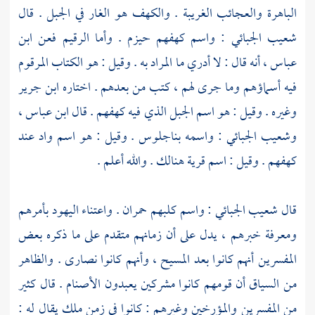
الباهرة والعجائب الغريبة . والكهف هو الغار في الجبل . قال
شعيب الجبائي
: واسم كهفهم
حيزم
. وأما الرقيم فعن
ابن
عباس
، أنه قال : لا أدري ما المراد به . وقيل : هو الكتاب المرقوم
فيه أسماؤهم وما جرى لهم ، كتب من بعدهم . اختاره
ابن جرير
وغيره . وقيل : هو اسم الجبل الذي فيه كهفهم . قال
ابن عباس
،
وشعيب الجبائي
: واسمه
بناجلوس
. وقيل : هو اسم واد عند
كهفهم . وقيل : اسم قرية هنالك . والله أعلم .
قال
شعيب الجبائي
: واسم كلبهم حمران . واعتناء
اليهود
بأمرهم
ومعرفة خبرهم ، يدل على أن زمانهم متقدم على ما ذكره بعض
المفسرين أنهم كانوا بعد المسيح ، وأنهم كانوا
نصارى
. والظاهر
من السياق أن قومهم كانوا مشركين يعبدون الأصنام . قال كثير
من المفسرين والمؤرخين وغيرهم : كانوا في زمن ملك يقال له :