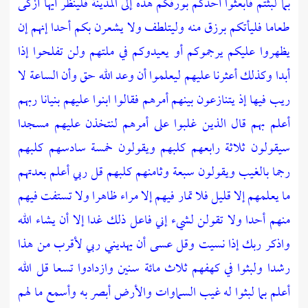
بما لبثتم فابعثوا أحدكم بورقكم هذه إلى المدينة فلينظر أيها أزكى
طعاما فليأتكم برزق منه وليتلطف ولا يشعرن بكم أحدا إنهم إن
يظهروا عليكم يرجموكم أو يعيدوكم في ملتهم ولن تفلحوا إذا
أبدا وكذلك أعثرنا عليهم ليعلموا أن وعد الله حق وأن الساعة لا
ريب فيها إذ يتنازعون بينهم أمرهم فقالوا ابنوا عليهم بنيانا ربهم
أعلم بهم قال الذين غلبوا على أمرهم لنتخذن عليهم مسجدا
سيقولون ثلاثة رابعهم كلبهم ويقولون خمسة سادسهم كلبهم
رجما بالغيب ويقولون سبعة وثامنهم كلبهم قل ربي أعلم بعدتهم
ما يعلمهم إلا قليل فلا تمار فيهم إلا مراء ظاهرا ولا تستفت فيهم
منهم أحدا ولا تقولن لشيء إني فاعل ذلك غدا إلا أن يشاء الله
واذكر ربك إذا نسيت وقل عسى أن يهديني ربي لأقرب من هذا
رشدا ولبثوا في كهفهم ثلاث مائة سنين وازدادوا تسعا قل الله
أعلم بما لبثوا له غيب السماوات والأرض أبصر به وأسمع ما لهم