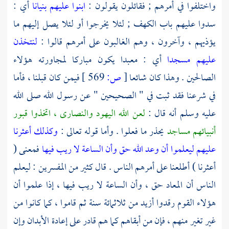
واختلفوا في أمرهم ; فقائلون يقولون :
ابنوا عليهم بنيانا
أي :
سدوا عليهم باب الكهف ; لئلا يخرجوا أو لئلا يصل إليهم ما
يؤذيهم ، وآخرون ، وهم الغالبون على أمرهم قالوا :
لنتخذن
عليهم مسجدا
أي : معبدا يكون مباركا لمجاورته هؤلاء
الصالحين . وهذا كان شائعا
[
ص:
569 ]
فيمن كان قبلنا ، فأما
في شرعنا فقد ثبت في " الصحيحين " عن رسول الله صلى الله
عليه وسلم أنه قال :
لعن الله اليهود والنصارى ، اتخذوا قبور
أنبيائهم مساجد
يحذر ما فعلوا . وأما قوله تعالى :
وكذلك أعثرنا
عليهم ليعلموا أن وعد الله حق وأن الساعة لا ريب فيها
فمعنى (
أعثرنا ) أطلعنا على أمرهم الناس . قال كثير من المفسرين : ليعلم
الناس أن المعاد حق ، وأن الساعة لا ريب فيها ، إذا علموا أن
هؤلاء القوم رقدوا أزيد من ثلاثمائة سنة ثم قاموا ، كما كانوا من
غير تغير منهم ، فإن من أبقاهم كما هم قادر على إعادة الأبدان وإن