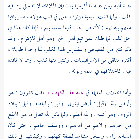
جملة أدبه ومن جملة ما أكرموا به ; فإن الملائكة لا تدخل بيتا فيه
كلب ، ولما كانت التبعية مؤثرة ، حتى في كلب هؤلاء ، صار باقيا
معهم ببقائهم ; لأن من أحب قوما سعد بهم ، فإذا كان هذا في
حق كلب فما ظنك بمن تبع أهل الخير وهو أهل للإكرام . وقد
ذكر كثير من القصاص والمفسرين لهذا الكلب نبأ وخبرا طويلا ،
أكثره متلقى من الإسرائيليات ، وكثير منها كذب ، ومما لا فائدة
فيه ، كاختلافهم في اسمه ولونه .
وأما اختلاف العلماء في
محلة هذا الكهف ،
فقال كثيرون : هو
بأرض
أيلة
. وقيل : بأرض
نينوى
. وقيل :
بالبلقاء
. وقيل : ببلاد
الروم . وهو أشبه . والله أعلم . ولما ذكر الله تعالى ما هو الأنفع
من خبرهم والأهم من أمرهم ، ووصف حالهم ، حتى كأن
السامع راء ، والمخبر مشاهد لصفة كهفهم ، وكيفيتهم في ذلك