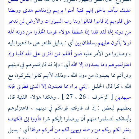
عليك نبأهم بالحق إنهم فتية آمنوا بربهم وزدناهم هدى وربطنا
على قلوبهم إذ قاموا فقالوا ربنا رب السماوات والأرض لن ندعو
من دونه إلها لقد قلنا إذا شططا هؤلاء قومنا اتخذوا من دونه آلهة
لولا يأتون عليهم بسلطان بين
أي : بدليل ظاهر على ما ذهبوا إليه
، وصاروا من الأمر عليه
فمن أظلم ممن افترى على الله كذبا وإذ
اعتزلتموهم وما يعبدون إلا الله
أي : وإذ قد فارقتموهم في دينهم
وتبرأتم مما يعبدون من دون الله ، وذلك لأنهم كانوا يشركون مع
الله ، كما قال الخليل :
إنني براء مما تعبدون إلا الذي فطرني فإنه
سيهدين
[ الزخرف : 26 ، 27 ] . وهكذا هؤلاء الفتية قال
بعضهم لبعض : إذ قد فارقتم قومكم في دينهم ، فاعتزلوهم
بأبدانكم لتسلموا منهم أن يوصلوا إليكم شرا
فأووا إلى الكهف
ينشر لكم ربكم من رحمته ويهيئ لكم من أمركم مرفقا
أي : يسبل