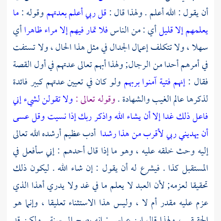
أن يقول : الله أعلم . ولهذا قال :
قل ربي أعلم بعدتهم
وقوله :
ما
يعلمهم إلا قليل
أي : من الناس
فلا تمار فيهم إلا مراء ظاهرا
أي
سهلا ، ولا تتكلف إعمال الجدال في مثل هذا الحال ، ولا تستفت
في أمرهم أحدا من الرجال; ولهذا أبهم تعالى عدتهم في أول القصة
فقال :
إنهم فتية آمنوا بربهم
ولو كان في تعيين عدتهم كبير فائدة
لذكرها عالم الغيب والشهادة .
وقوله تعالى :
ولا تقولن لشيء إني
فاعل ذلك غدا إلا أن يشاء الله واذكر ربك إذا نسيت وقل عسى
أن يهديني ربي لأقرب من هذا رشدا
أدب عظيم أرشده الله تعالى
إليه وحث خلقه عليه ، وهو ما إذا قال أحدهم : إني سأفعل في
المستقبل كذا . فيشرع له أن يقول : إن شاء الله . ليكون ذلك
تحقيقا لعزمه; لأن العبد لا يعلم ما في غد ولا يدري أهذا الذي
عزم عليه مقدر أم لا ، وليس هذا الاستثناء تعليقا ، وإنما هو
الحقيقي ، ولهذا قال
ابن عباس
: إنه يصح إلى سنة . ولكن قد