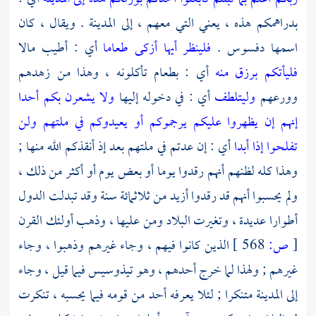
بدراهمكم هذه ، يعني التي معهم ، إلى المدينة . ويقال ، كان
اسمها
دفسوس
.
فلينظر أيها أزكى طعاما
أي : أطيب مالا
فليأتكم برزق منه
أي : بطعام تأكلونه ، وهذا من زهدهم
وورعهم
وليتلطف
أي : في دخوله إليها
ولا يشعرن بكم أحدا
إنهم إن يظهروا عليكم يرجموكم أو يعيدوكم في ملتهم ولن
تفلحوا إذا أبدا
أي : إن عدتم في ملتهم بعد إذ أنقذكم الله منها ;
وهذا كله لظنهم أنهم رقدوا يوما أو بعض يوم أو أكثر من ذلك ،
ولم يحسبوا أنهم قد رقدوا أزيد من ثلاثمائة سنة وقد تبدلت الدول
أطوارا عديدة ، وتغيرت البلاد ومن عليها ، وذهب أولئك القرن
[
ص:
568 ]
الذين كانوا فيهم ، وجاء غيرهم وذهبوا ، وجاء
غيرهم ; ولهذا لما خرج أحدهم ، وهو
تيذوسيس
فيما قيل ، وجاء
إلى المدينة متنكرا ; لئلا يعرفه أحد من قومه فيما يحسبه ، تنكرت