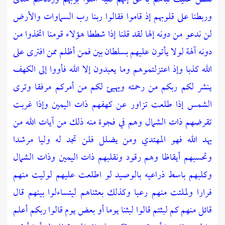
وربطنا على قلوبهم إذ قاموا فقالوا ربنا رب السماوات والأرض
لن ندعو من دونه إلها لقد قلنا إذا شططا هؤلاء قومنا اتخذوا من
دونه آلهة لولا يأتون عليهم بسلطان بين فمن أظلم ممن افترى على
الله كذبا وإذ اعتزلتموهم وما يعبدون إلا الله فأووا إلى الكهف
ينشر لكم ربكم من رحمته ويهيئ لكم من أمركم مرفقا وترى
الشمس إذا طلعت تزاور عن كهفهم ذات اليمين وإذا غربت
تقرضهم ذات الشمال وهم في فجوة منه ذلك من آيات الله من
يهد الله فهو المهتدي ومن يضلل فلن تجد له وليا مرشدا
وتحسبهم أيقاظا وهم رقود ونقلبهم ذات اليمين وذات الشمال
وكلبهم باسط ذراعيه بالوصيد لو اطلعت عليهم لوليت منهم
فرارا ولملئت منهم رعبا وكذلك بعثناهم ليتساءلوا بينهم قال
قائل منهم كم لبثتم قالوا لبثنا يوما أو بعض يوم قالوا ربكم أعلم