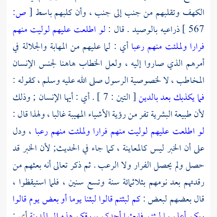
الكهف وتقلبهم من جنب إلى جنب ، وأن كلبهم باسط
[
ص:
567 ]
ذراعيه بالوصيد . قال :
لو اطلعت عليهم لوليت منهم
فرارا ولملئت منهم رعبا
أي : لما عليهم من المهابة والجلالة في
أمرهم الذي صاروا إليه ، ولعل الخطاب هاهنا لجنس الإنسان
المخاطب ، لا لخصوصية الرسول صلى الله عليه وسلم ، كقوله :
فما يكذبك بعد بالدين
[ التين : 7 ] . أي : أيها الإنسان ; وذلك
لأن طبيعة البشرية تفر من رؤية الأشياء المهيبة غالبا ، ولهذا قال :
لو اطلعت عليهم لوليت منهم فرارا ولملئت منهم رعبا
، ودل
على أن الخبر ليس كالمعاينة ، كما جاء في الحديث; لأن الخبر قد
حصل ولم يحصل الفرار ولا الرعب . ثم ذكر تعالى أنه بعثهم من
رقدتهم بعد نومهم بثلاثمائة سنة وتسع سنين ، فلما استيقظوا ،
قال بعضهم لبعض :
كم لبثتم قالوا لبثنا يوما أو بعض يوم قالوا
ربكم أعلم بما لبثتم فابعثوا أحدكم بورقكم هذه إلى المدينة
أي :