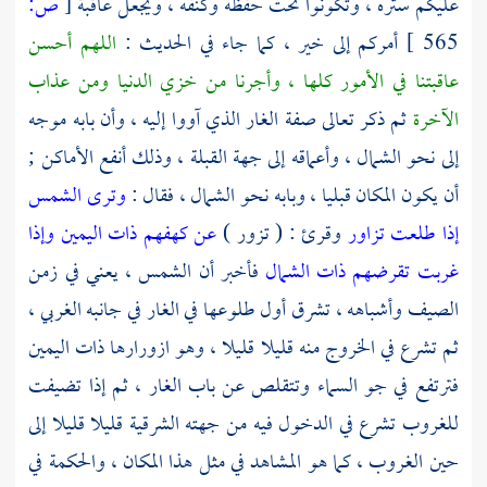
عليكم ستره ، وتكونوا تحت حفظه وكنفه ، ويجعل عاقبة
[
ص:
565 ]
أمركم إلى خير ، كما جاء في الحديث :
اللهم أحسن
عاقبتنا في الأمور كلها ، وأجرنا من خزي الدنيا ومن عذاب
الآخرة
ثم ذكر تعالى صفة الغار الذي آووا إليه ، وأن بابه موجه
إلى نحو الشمال ، وأعماقه إلى جهة القبلة ، وذلك أنفع الأماكن ;
أن يكون المكان قبليا ، وبابه نحو الشمال ، فقال :
وترى الشمس
إذا طلعت تزاور
وقرئ : ( تزور )
عن كهفهم ذات اليمين وإذا
غربت تقرضهم ذات الشمال
فأخبر أن الشمس ، يعني في زمن
الصيف وأشباهه ، تشرق أول طلوعها في الغار في جانبه الغربي ،
ثم تشرع في الخروج منه قليلا قليلا ، وهو ازورارها ذات اليمين
فترتفع في جو السماء وتتقلص عن باب الغار ، ثم إذا تضيفت
للغروب تشرع في الدخول فيه من جهته الشرقية قليلا قليلا إلى
حين الغروب ، كما هو المشاهد في مثل هذا المكان ، والحكمة في