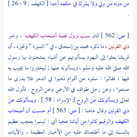
من دونه من ولي ولا يشرك في حكمه أحدا
[ الكهف : 9 - 26 ]
.
[
ص:
562 ]
كان
سبب نزول قصة أصحاب الكهف
، وخبر
ذي القرنين
، ما ذكره
محمد بن إسحاق
، في " السيرة " وغيره ، أن
قريشا
بعثوا إلى
اليهود
يسألونهم عن أشياء يمتحنون بها رسول
الله صلى الله عليه وسلم ، ويسألونه عنها ; ليختبروا ما يجيب به
فيها ، فقالوا : سلوه عن أقوام ذهبوا في الدهر فلا يدرى ما
صنعوا ، وعن رجل طواف في الأرض وعن الروح . فأنزل الله
تعالى
ويسألونك عن الروح
[ الإسراء : 58 ] .
ويسألونك عن
ذي القرنين
وقال هاهنا :
[
ص:
563 ]
أم حسبت أن أصحاب
الكهف والرقيم كانوا من آياتنا عجبا
أي : ليسوا بعجب عظيم
بالنسبة إلى ما أطلعناك عليه من الأخبار العظيمة ، والآيات