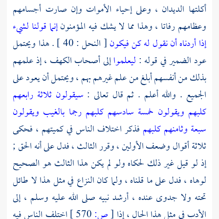
أكلتها الديدان ، وعلى إحياء الأموات وإن صارت أجسامهم
وعظامهم رفاتا ، وهذا مما لا يشك فيه المؤمنون
إنما قولنا لشيء
إذا أردناه أن نقول له كن فيكون
[ النحل : 40 ] . هذا ويحتمل
عود الضمير في قوله :
ليعلموا
إلى أصحاب الكهف ، إذ علمهم
بذلك من أنفسهم أبلغ من علم غيرهم بهم ، ويحتمل أن يعود على
الجميع . والله أعلم . ثم قال تعالى :
سيقولون ثلاثة رابعهم
كلبهم ويقولون خمسة سادسهم كلبهم رجما بالغيب ويقولون
سبعة وثامنهم كلبهم
فذكر اختلاف الناس في كميتهم ، فحكى
ثلاثة أقوال وضعف الأولين ، وقرر الثالث ، فدل على أنه الحق ;
إذ لو قيل غير ذلك لحكاه ولو لم يكن هذا الثالث هو الصحيح
لوهاه ، فدل على ما قلناه ، ولما كان النزاع في مثل هذا لا طائل
تحته ولا جدوى عنده ، أرشد نبيه صلى الله عليه وسلم ، إلى
الأدب في مثل هذا الحال ، إذا
[
ص:
570 ]
اختلف الناس فيه