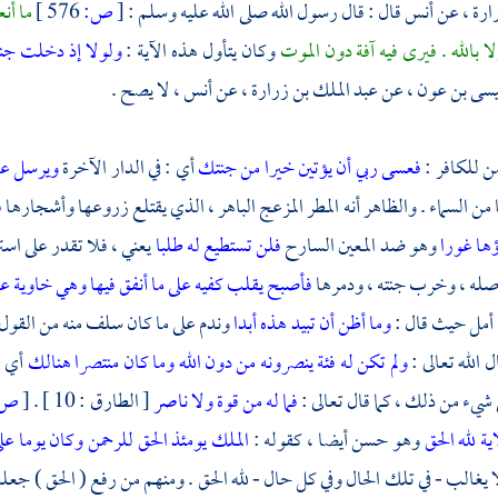
ارة ،
عن
أنس
قال : قال رسول الله صلى الله عليه وسلم :
[
ص:
576 ]
ما أن
إلا بالله . فيرى فيه آفة دون الموت
وكان يتأول هذه الآية :
ولولا إذ دخلت جنتك
سى بن عون ،
عن
عبد الملك بن زرارة ،
عن
أنس ،
لا يصح .
من للكافر :
فعسى ربي أن يؤتين خيرا من جنتك
أي : في الدار الآخرة
ويرسل علي
 من السماء . والظاهر أنه المطر المزعج الباهر ، الذي يقتلع زروعها وأشجارها
ف
ؤها غورا
وهو ضد المعين السارح
فلن تستطيع له طلبا
يعني ، فلا تقدر على استر
له ، وخرب جنته ، ودمرها
فأصبح يقلب كفيه على ما أنفق فيها وهي خاوية 
 أمل حيث قال :
وما أظن أن تبيد هذه أبدا
وندم على ما كان سلف منه من القول ا
ل الله تعالى :
ولم تكن له فئة ينصرونه من دون الله وما كان منتصرا هنالك
أي :
 شيء من ذلك ، كما قال تعالى :
فما له من قوة ولا ناصر
[ الطارق : 10 ] .
[
ص:
ية لله الحق
وهو حسن أيضا ، كقوله :
الملك يومئذ الحق للرحمن وكان يوما عل
لا يغالب - في تلك الحال وفي كل حال - لله الحق . ومنهم من رفع ( الحق ) جعله 