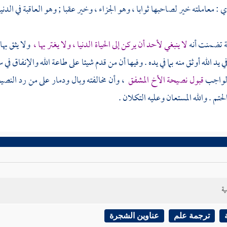
ي : معاملته خير لصاحبها ثوابا ، وهو الجزاء ، وخير عقبا ; وهو العاقبة في الدنيا
 تضمنت أنه
لا ينبغي لأحد أن يركن إلى الحياة الدنيا ، ولا يغتر بها ،
ولا يثق بها
في يد الله أوثق منه بما في يده . وفيها أن من قدم شيئا على طاعة الله والإنفاق 
الواجب
قبول نصيحة الأخ المشفق
، وأن مخالفته وبال ودمار على من رد النصيح
لحتم . والله المستعان وعليه التكلان .
ية
ترجمة علم
عناوين الشجرة