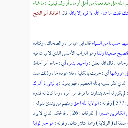
عم الله على عبد نعمة من أهل أو مال أو ولد فيقول : ما شاء
 قلت ما شاء الله لا قوة إلا بالله
قال
الحافظ أبو الفتح
ها حسبانا من السماء
قال
ابن عباس
،
والضحاك
،
وقتادة
تصبح صعيدا زلقا
وهو التراب الأملس الذي لا نبات فيه
جاعه . قال الله تعالى :
وأحيط بثمره
أي : جاءه أمر أحاط
على عروشها
أي : خربت بالكلية ، فلا عودة لها ، وذلك ضد
لذي كفر بسببه بالله العظيم ، فهو يقول :
يا ليتني لم أشرك
 لم يكن له أحد يتدارك ما فرط من أمره ، وما كان له قدرة
577 ]
وقوله :
الولاية لله الحق
ومنهم من يبتدئ بقوله :
ى الكافرين عسيرا
[ الفرقان : 26 ] . فالحكم الذي لا يرد
صفة ل ( الولاية ) وهما متلازمتان . وقوله :
هو خير ثوابا