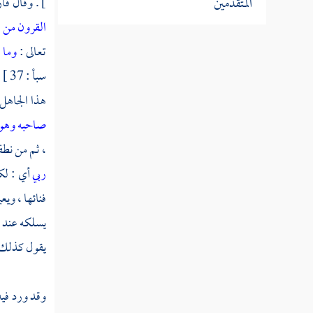
المتقدمين
] . وقال ق
القرون من ه
ذكر أخبار العرب
تعالى :
وما 
باب ذكر بني إسماعيل وما كان من أمور
سبأ : 37 ] . وقال تعالى :
الجاهلية إلى زمان البعثة
هذا الجاهل 
صاحبه وهو 
ذكر جمل من الأحداث الواقعة في
، ثم من نطف
زمن الجاهلية
ربي
أي : لك
باب ذكر جماعة كانوا مشهورين في زمن
فنائها ، ويع
الجاهلية
يسلكه عند 
شيء من الحوادث في زمن الفترة
يقول كذلك 
كتاب سيرة رسول الله صلى الله عليه وسلم
وقد ورد في
ذكر ما وقع في السنة الأولى من الهجرة النبوية