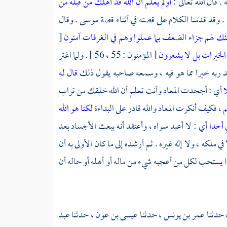
أولم يعلم أن الله قد أهلك من قبله من
موسى
. وقال
لئك لهم جزاء الضعف بما عملوا وهم في الغرفات آمنون
[
ي الخيرات بل لا يشعرون
[ المؤمنون : 55 ، 56 ] . ولما اغتر
ند ربه خيرا مما هو فيه ، وسمعه صاحبه يقول ذلك
قال له
ا
أي : أجحدت المعاد وأنت تعلم أن الله خلقك من تراب
فكيف أنكرت المعاد والله قادر على البداءة
لكنا هو الله
ي أحدا
أي : لا أعبد سواه ، وأعتقد أنه يبعث الأجساد بعد
ي ملكه ، ولا إله غيره . ثم أرشده إلى ما كان الأولى به أن
ا يستحب لكل من أعجبه شيء من ماله أو أهله أو حاله أن
 حدثنا
عمر بن يونس ،
حدثنا
عيسى بن عون
، حدثنا
عبد