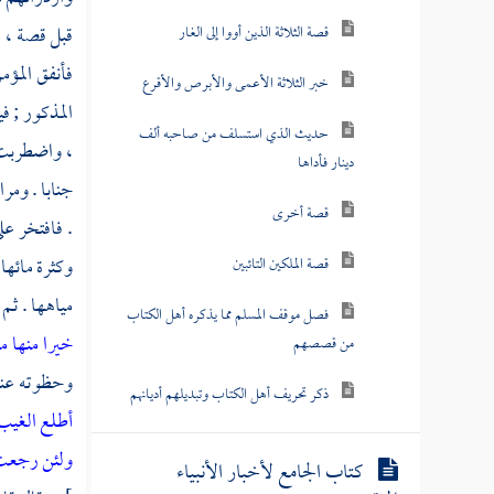
قبل قصة ،
م
قصة الثلاثة الذين أووا إلى الغار
فأنفق المؤم
خبر الثلاثة الأعمى والأبرص والأقرع
المذكور ; ف
حديث الذي استسلف من صاحبه ألف
، واضطربت ف
دينار فأداها
جنابا . ومر
قصة أخرى
. فافتخر ع
وكثرة مائه
قصة الملكين التائبين
مياهها . ثم 
فصل موقف المسلم مما يذكره أهل الكتاب
خيرا منها من
من قصصهم
وحظوته عند
ذكر تحريف أهل الكتاب وتبديلهم أديانهم
أطلع الغيب 
ولئن رجعت 
كتاب الجامع لأخبار الأنبياء