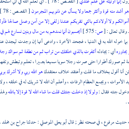
ارون
إنما أوتيته على علم عندي
[ القصص : 78 ] . أي لعلم الله في أني أستحقه . قال الله تعالى :
و أشد منه قوة وأكثر جمعا ولا يسأل عن ذنوبهم المجرمون
[ القصص : 78 ] . وقد قدمنا الكلام على قصته في أثناء قصة
أموالكم ولا أولادكم بالتي تقربكم عندنا زلفى إلا من آمن وعمل صالحا فأو
[
ص:
575 ]
أيحسبون أنما نمدهم به من مال وبنين نسارع لهم ف
بما خوله الله به في الدنيا ، فجحد الآخرة ، وادعى أنها إن وجدت ليجدن ع
يحاوره
أي : يجادله
أكفرت بالذي خلقك من تراب ثم من نطفة ثم سواك رجل
ة ثم صورك أطوارا حتى صرت رجلا سويا سميعا بصيرا ، تعلم وتبطش وتفهم ، 
ن أنا أقول بخلاف ما قلت وأعتقد خلاف معتقدك
هو الله ربي ولا أشرك برب
يد الأموات ، ويجمع العظام الرفات ، وأعلم أن الله لا شريك له في خلقه ، ولا ف
دخول جنته فقال :
ولولا إذ دخلت جنتك قلت ما شاء الله لا قوة إلا بالله
ولهذ
.
ه حديث مرفوع ، في صحته نظر ; قال
أبو يعلى الموصلي
: حدثنا
جراح بن مخلد
،