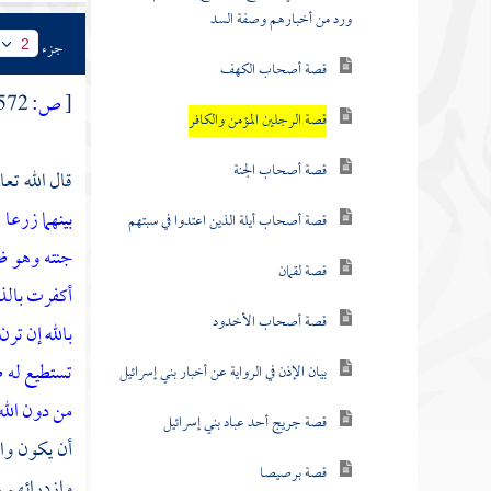
ورد من أخبارهم وصفة السد
جزء
2
قصة أصحاب الكهف
[
ص:
572 ]
قصة الرجلين المؤمن والكافر
قصة أصحاب الجنة
قال الله ت
بينهما زرعا
قصة أصحاب أيلة الذين اعتدوا في سبتهم
جنته وهو ظا
قصة لقمان
أكفرت بالذ
قصة أصحاب الأخدود
بالله إن ترن
تستطيع له ط
بيان الإذن في الرواية عن أخبار بني إسرائيل
من دون الله
قصة جريج أحد عباد بني إسرائيل
أن يكون واق
قصة برصيصا
وازدرائهم ب