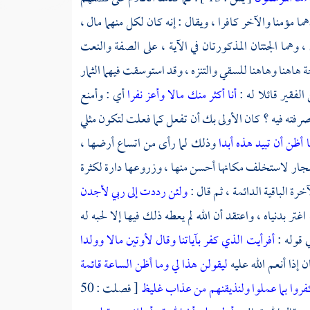
مؤمنا والآخر كافرا ، ويقال : إنه كان لكل منهما مال ،
 ، وهما الجنتان المذكورتان في الآية ، على الصفة والنعت
هاهنا وهاهنا للسقي والتنزه ، وقد استوسقت فيهما الثمار
الفقير قائلا له :
أنا أكثر منك مالا وأعز نفرا
أي : وأمنع
 صرفته فيه ؟ كان الأولى بك أن تفعل كما فعلت لتكون مثلي
 أظن أن تبيد هذه أبدا
وذلك لما رأى من اتساع أرضها ،
جار لاستخلف مكانها أحسن منها ، وزروعها دارة لكثرة
خرة الباقية الدائمة ، ثم قال :
ولئن رددت إلى ربي لأجدن
 بدنياه ، واعتقد أن الله لم يعطه ذلك فيها إلا لحبه له
ي قوله :
أفرأيت الذي كفر بآياتنا وقال لأوتين مالا وولدا
ليقولن هذا لي وما أظن الساعة قائمة
كفروا بما عملوا ولنذيقنهم من عذاب غليظ
[ فصلت : 50