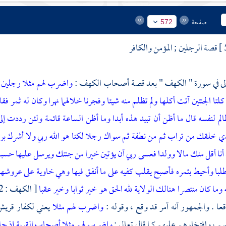
صفحة
572
قصة الرجلين ; المؤمن والكافر
عالى في سورة " الكهف " بعد قصة أصحاب الكهف :
واضرب لهم مثلا رجلين ج
كلتا الجنتين آتت أكلها ولم تظلم منه شيئا وفجرنا خلالهما نهرا
وكان له ثمر فقا
لم لنفسه قال ما أظن أن تبيد هذه أبدا
وما أظن الساعة قائمة ولئن رددت إلى
ي خلقك من تراب ثم من نطفة ثم سواك رجلا
لكنا هو الله ربي ولا أشرك بر
 أنا أقل منك مالا وولدا
فعسى ربي أن يؤتين خيرا من جنتك ويرسل عليها حسبان
لبا
وأحيط بثمره فأصبح يقلب كفيه على ما أنفق فيها وهي خاوية على عروشها و
 وما كان منتصرا
هنالك الولاية لله الحق هو خير ثوابا وخير عقبا
عا . والجمهور أنه أمر قد وقع ، وقوله :
واضرب لهم مثلا
يعني لكفار
قريش
هم ، وافتخارهم عليهم كما قال تعالى :
واضرب لهم مثلا أصحاب القرية إذ جا