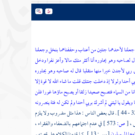
علنا لأحدهما جنتين من أعناب وحففناهما بنخل وجعلنا
ل لصاحبه وهو يحاوره أنا أكثر منك مالا وأعز نفرا
ودخل
 ربي لأجدن خيرا منها منقلبا
قال له صاحبه وهو يحاوره
بي أحدا
ولولا إذ دخلت جنتك قلت ما شاء الله لا قوة إلا
ا من السماء فتصبح صعيدا زلقا
أو يصبح ماؤها غورا فلن
يقول يا ليتني لم أشرك بربي أحدا
ولم تكن له فئة ينصرونه
[ الكهف : 32 - 44 ] . قال بعض الناس : هذا مثل مضروب ولا يلزم
 ،
[
ص:
573 ]
في عدم اجتماعهم بالضعفاء والفقراء ،
ءها المرسلون
[ يس : 13 ] . كما قدمنا الكلام على قصتهم