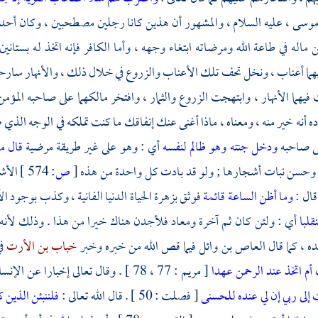
وسى ،
عليه السلام ، والمشهور أن هذين كانا رجلين مصطحبين ، وكان أحدهما 
ن ماله في طاعة الله ومرضاته ابتغاء وجهه ، وأما الكافر فإنه اتخذ له بستانين
يهما أعناب ، ونخل تحف تلك الأعناب والزروع في خلال ذلك ، والأنهار سارحة 
يهما الأنهار ، وابتهجت الزروع والثمار ، وافتخر مالكهما على صاحبه المؤمن 
اده أنه خير منه ، ومعناه ، ماذا أغنى عنك إنفاقك ما كنت تملكه في الوجه الذي
لى صاحبه
ودخل جنته وهو ظالم لنفسه
أي : وهو على غير طريقة مرضية
قال ما
ا وحسن نبات أشجارها ; ولو قد بادت كل واحدة من هذه
[
ص:
574 ]
الأش
قال :
وما أظن الساعة قائمة
فوثق بزهرة الحياة الدنيا الفانية ، وكذب بوجود الآ
قلبا
أي : ولئن كان ثم آخرة ومعاد فلأجدن هناك خيرا من هذا . وذلك لأنه اغتر
ه ، كما قال
العاص بن وائل
فيما قص الله من خبره وخبر
خباب بن الأرت
ف
أم اتخذ عند الرحمن عهدا
[ مريم : 77 ، 78 ] . وقال تعالى إخبارا عن الإنسان إذا أنعم الله عليه
إلى ربي إن لي عنده للحسنى
[ فصلت : 50 ] . قال الله تعالى :
فلننبئن الذين 