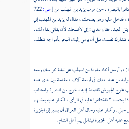
انوا
بالبصرة
، حين هرب
يزيد بن المهلب
من
[
ص:
722
ة
، فدخل عليه وهو يضحك ، فقال له
يزيد بن المهلب
إني
ل العبد . فقال
عدي
: إني لأضحك لأن بقائي بقاء لك ،
، فتدارك نفسك قبل أن يرمي إليك البحر بأمواجه فتطلب
از
، وأرسل أخاه
مدرك بن المهلب
على نيابة
خراسان
ومعه
وليد بن عبد الملك
في أربعة آلاف ، مقدمة بين يدي عمه
لب
مخرج الجيوش قاصدة إليه ، خرج من
البصرة
واستناب
ذا يعتمده ؟ فاختلفوا عليه في الرأي ، فأشار عليه بعضهم
أس جبل . وأشار عليه رجال
أهل
العراق
أن يسير إلى
الجزيرة
مع عليه
أهل
الجزيرة
فيقاتل بهم
أهل
الشام
.