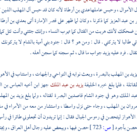
ل الأموال ، وحبس عاملها
عدي بن أرطاة
لأنه كان قد حبس آل المهلب الذين ك
 بن عبد العزيز
كما ذكرنا ، وكان لما ظهر على قصر الإمارة أتى
بعدي بن أرطا
حكك لأنك هربت من القتال كما تهرب النساء ، وإنك جئتني وأنت تتل كما يت
ي طالبا لا يتركني . قال : ومن هو ؟ قال : جنود
بني أمية
بالشام
لا يتركونك 
تقال . فرد عليه
يزيد
جواب ما قال ، ثم سجنه كما سجن أهله .
زيد بن المهلب
بالبصرة
، وبعث نوابه في النواحي والجهات ، واستناب في
الأهو
قاتلة ، فلما بلغ خبره الخليفة
يزيد بن عبد الملك
جهز ابن أخيه
العباس بن ال
بد الملك
وهو في جنود
الشام
قاصدين
البصرة
لقتاله ، ولما بلغ
يزيد بن المه
روان بن المهلب
، وجاء حتى نزل
واسطا
، واستشار من معه من الأمراء في ما
الأهواز
ليتحصن في رءوس الجبال فقال : إنما تريدون أن تجعلوني طائرا في ر
يتحصن بأجود
[
ص:
723 ]
حصن فيها ، ويبعض عليه رجال
أهل
العراق
، ويجت