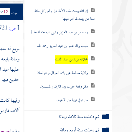
إن الله يبعث لهذه الأمة على رأس كل مائة
جزء
12
سنة من يجدد لها أمر دينها
[
ص:
721 ]
رد عمر بن عبد العزيز رضي الله عنه للمظالم
سبب وفاة عمر بن عبد العزيز رحمه الله
بويع له بعه
ومائة بايعه
خلافة يزيد بن عبد الملك
عليها
عبد ا
ولاية مسلمة على بلاد العراق وخراسان
حدين فيها .
ذكر وقعة جرت بين الترك والمسلمين
وفيها كانت
من توفي فيها من الأعيان
آلاف فارس
ثم دخلت سنة ثلاث ومائة
ثم دخلت سنة أربع ومائة
وفيها
خرج