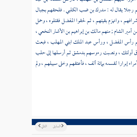
م رجلا يقال له :
مدرك بن ضب الكلبي
. فلحقهم بجبال
رافهم ، وانهزم بقيتهم ، ثم لحقوا
المفضل
فقتلوه ، وحمل
من أمير
الشام
; منهم
مالك بن إبراهيم بن الأشتر النخعي
،
م رأس
المفضل
، ورأس
عبد الملك
ابني
المهلب
، فبعث
ق أولئك ، ونصبت رءوسهم بدمشق ثم أرسلها إلى
حلب
اء إبرارا لقسمه بمائة ألف ، فأعتقهم وخلى سبيلهم ، ولم
السابق
التالي