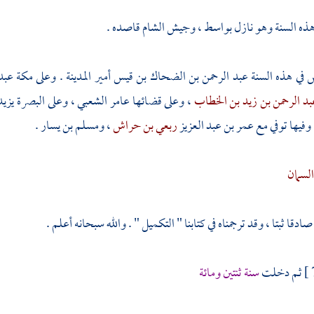
ه السنة وهو نازل
بواسط
، وجيش
الشام
قاصده .
 في هذه السنة
عبد الرحمن بن الضحاك بن قيس
أمير
المدينة
. وعلى
مكة
عبد
بد الرحمن بن زيد بن الخطاب
، وعلى قضائها
عامر الشعبي
، وعلى
البصرة
يزيد
 وفيها توفي مع
عمر بن عبد العزيز
ربعي بن حراش
،
ومسلم بن يسار
.
لسمان
ادقا ثبتا ، وقد ترجمناه في كتابنا " التكميل " . والله سبحانه أعلم .
ثم دخلت
سنة ثنتين ومائة