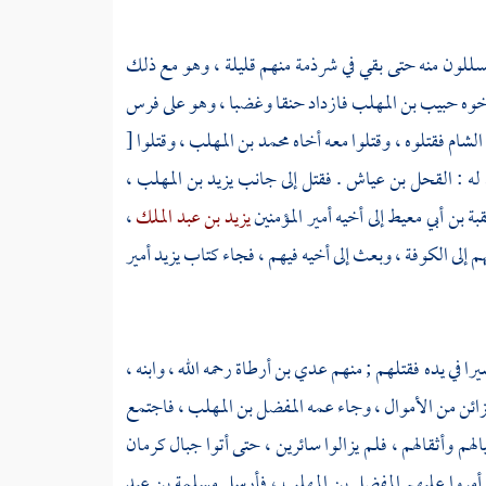
سللون منه حتى بقي في شرذمة منهم قليلة ، وهو مع ذلك
أخوه
حبيب بن المهلب
فازداد حنقا وغضبا ، وهو على فرس
الشام
فقتلوه ، وقتلوا معه أخاه
محمد بن المهلب
، وقتلوا
[
له :
القحل بن عياش
. فقتل إلى جانب
يزيد بن المهلب
،
بة بن أبي معيط
إلى أخيه أمير المؤمنين
يزيد بن عبد الملك
،
م إلى
الكوفة
، وبعث إلى أخيه فيهم ، فجاء كتاب
يزيد
أمير
يرا في يده فقتلهم ; منهم
عدي بن أرطاة
رحمه الله ، وابنه ،
زائن من الأموال ، وجاء عمه
المفضل بن المهلب
، فاجتمع
لهم وأثقالهم ، فلم يزالوا سائرين ، حتى أتوا جبال
كرمان
أمروا عليهم
المفضل بن المهلب
، فأرسل
مسلمة بن عبد