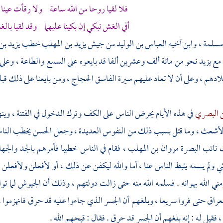
فلا لقيا روحا من الله ساعة ولا رقأت عينا
أفي الغش نبكي إن بكينا عليهما وقد لقيا بالغش
سلمة
، وابن أخيه
العباس بن الوليد
من جيش
يزيد بن المهلب
خطب
يزيد بن
 مع
يزيد
نحو من مائة ألف وعشرين ألفا قد بايعوه على السمع والطاعة ، وعلى 
بلادهم ، وعلى أن لا تعاد عليهم سيرة الفاسق
الحجاج
، ومن بايعنا على ذلك قبلن
 البصري
في هذه الأيام يحرض الناس على الكف وترك الدخول في الفتنة ، وين
الأشعث
، وما قتل بسبب ذلك من النفوس العديدة ، وجعل الحسن يخطب النا
 نائب
البصرة
مروان بن المهلب
، فقام في الناس خطيبا فأمرهم بالجد والجهاد
ئي ولم يسمه يثبط الناس عنا ، أما والله ليكفن عن ذلك ، أو لأفعلن ولأفعلن
مني الله بهوانه . فسلمه الله منه حتى زالت دولتهم ، وذلك أن الجيوش لما ت
عراق
حتى فروا سريعا ، وبلغهم أن الجسر الذي جاءوا عليه قد حرق فانهزموا 
، فقيل له : إنه بلغهم أن الجسر قد حرق . فقال : قبحهم الله .