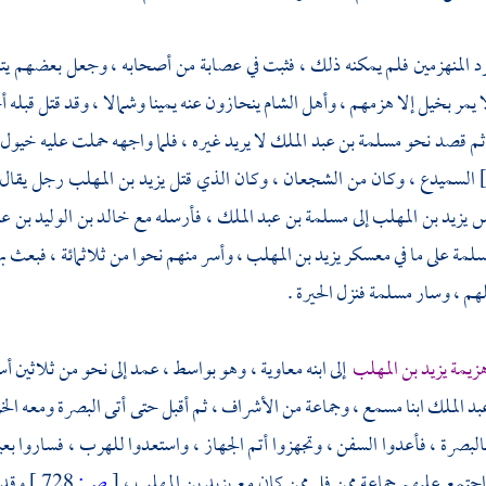
رد المنهزمين فلم يمكنه ذلك ، فثبت في عصابة من أصحابه ، وجعل بعضهم يت
ا يمر بخيل إلا هزمهم ،
وأهل
الشام
ينحازون عنه يمينا وشمالا ، وقد قتل قبله 
ثم قصد نحو
مسلمة بن عبد الملك
لا يريد غيره ، فلما واجهه حملت عليه خيول
السميدع
، وكان من الشجعان ، وكان الذي قتل
يزيد بن المهلب
رجل يقال 
أس
يزيد بن المهلب
إلى
مسلمة بن عبد الملك
، فأرسله مع
خالد بن الوليد بن عق
لمة
على ما في معسكر
يزيد بن المهلب
، وأسر منهم نحوا من ثلاثمائة ، فبعث به
تلهم ، وسار
مسلمة
فنزل
الحيرة
.
زيمة
يزيد بن المهلب
إلى ابنه
معاوية
، وهو
بواسط
، عمد إلى نحو من ثلاثين أس
بد الملك
ابنا
مسمع
، وجماعة من الأشراف ، ثم أقبل حتى أتى
البصرة
ومعه الخ
البصرة
، فأعدوا السفن ، وتجهزوا أتم الجهاز ، واستعدوا للهرب ، فساروا بعيا
اجتمع عليهم جماعة ممن فل ممن كان مع
يزيد بن المهلب
،
[
ص:
728 ]
وقد 