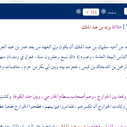
صفحة
721
خلافة
يزيد بن عبد الملك
د من أخيه
سليمان بن عبد الملك
أن يكون ولي العهد من بعد
عمر بن عبد العز
 الناس البيعة العامة ، وعمره إذ ذاك تسع وعشرون سنة ، فعزل في رمضان منه
لرحمن بن الضحاك بن قيس
، فجرت بينه وبين
أبي بكر بن حزم
، منافسات وض
وقعة بين
الخوارج
، وهم أصحاب
بسطام الخارجي
، وبين جند
الكوفة
وكانت
 وكادت
الخوارج
أن تكسرهم ، فتذامروا فيما بينهم ، فطحنوا
الخوارج
طحنا عظي
يزيد بن المهلب
فخلع
يزيد بن عبد الملك
واستحوذ على
البصرة
وذلك بعد محا