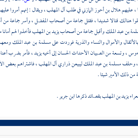
، عليهم
هلال بن أحوز المازني
في طلب آل المهلب ، ويقال : إنهم أمروا عليه
تلوا هنالك قتالا شديدا ، فقتل جماعة من أصحاب
المفضل
، وأسر جماعة من أش
مة بن عبد الملك
وأقبل جماعة من أصحاب
يزيد بن المهلب
فأخذوا لهم أمانا 
الأثقال والأموال والنساء والذرية فوردت على
مسلمة بن عبد الملك
ومعه
ءوس ، وتسعة من الصبيان الأحداث الحسان إلى أخيه
يزيد
، فأمر بضرب أعنا
 ، وحلف
مسلمة بن عبد الملك
ليبيعن ذراري آل المهلب ، فاشتراهم بعض الأمر
من ذلك الأمير شيئا .
عراء
يزيد بن المهلب
بقصائد ذكرها
ابن جرير
.