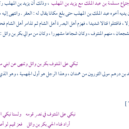
جتماع
مسلمة بن عبد الملك
مع
يزيد بن المهلب
، وذلك أن
يزيد بن المهلب
رك
 يديه أخوه
عبد الملك بن المهلب
حتى بلغ مكانا يقال له :
العقر
. وانتهى إليه
م
لا ، فاقتتلوا قتالا شديدا ، فهزم
أهل
البصرة
أهل
الشام
ثم تذامر
أهل
الشام
فحم
لشجعان ، منهم
المنتوف
، وكان شجاعا مشهورا ، وكان من موالي
بكر بن وائل
:
تبكي على
المنتوف
بكر بن وائل
وتنهى عن ابني
م
د بن درهم
مولى الثوريين من
همدان
، وهذا الرجل هو أول الجهمية ، وهو الذ
نبكي على
المنتوف
في نصر قومه ولسنا نبكي الش
أراد فناء الحي
بكر بن وائل
فعز
تميم
لو أص