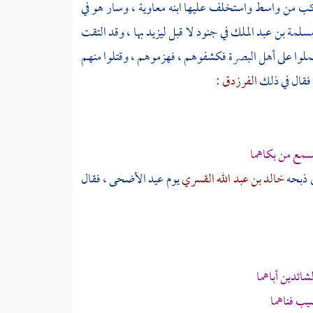
ب من
واسط
واستخلف عليها ابنه معاوية ، وسار هو في
سلمة بن عبد الملك
في جنود لا قبل
ليزيد
بها ، وقد التقت
لوا على
أهل
البصرة
فكشفوهم ، فهزموهم ، وقتلوا منهم
 فقال في ذلك
الفرزدق
:
سمع
من بكاهما
ي ذبحه
خالد بن عبد الله القسري
يوم عيد الأضحى ، فقال
ائدين أباهما
يب فناهما