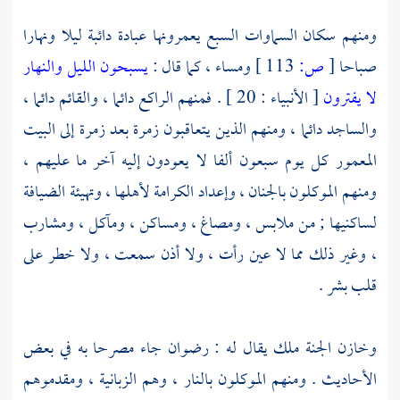
ومنهم سكان السماوات السبع يعمرونها عبادة دائبة ليلا ونهارا
صباحا
[
ص:
113 ]
ومساء ، كما قال :
يسبحون الليل والنهار
لا يفترون
[ الأنبياء : 20 ] . فمنهم الراكع دائما ، والقائم دائما ،
والساجد دائما ، ومنهم الذين يتعاقبون زمرة بعد زمرة إلى البيت
المعمور كل يوم سبعون ألفا لا يعودون إليه آخر ما عليهم ،
ومنهم الموكلون بالجنان ، وإعداد الكرامة لأهلها ، وتهيئة الضيافة
لساكنيها ; من ملابس ، ومصاغ ، ومساكن ، ومآكل ، ومشارب
، وغير ذلك مما لا عين رأت ، ولا أذن سمعت ، ولا خطر على
قلب بشر .
وخازن الجنة ملك يقال له :
رضوان
جاء مصرحا به في بعض
الأحاديث . ومنهم الموكلون بالنار ، وهم الزبانية ، ومقدموهم