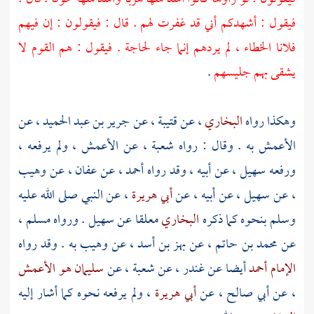
فيقول : أشهدكم أني قد غفرت لهم . قال : فيقولون : إن فيهم
فلانا الخطاء ، لم يردهم إنما جاء لحاجة . فيقول : هم القوم لا
يشقى بهم جليسهم
.
وهكذا رواه
البخاري
، عن
قتيبة
، عن
جرير بن عبد الحميد
، عن
الأعمش
به . وقال : رواه
شعبة
، عن
الأعمش
، ولم يرفعه ،
ورفعه
سهيل
، عن أبيه ، وقد رواه
أحمد
، عن
عفان
، عن
وهيب
، عن
سهيل
، عن أبيه ، عن
أبي هريرة
، عن النبي صلى الله عليه
وسلم بنحوه كما ذكره
البخاري
معلقا عن
سهيل
. ورواه
مسلم
،
عن
محمد بن حاتم
، عن
بهز بن أسد
، عن
وهيب
به . وقد رواه
الإمام أحمد
أيضا عن
غندر
، عن
شعبة
، عن
سليمان هو الأعمش
، عن
أبي صالح
، عن
أبي هريرة
، ولم يرفعه نحوه كما أشار إليه