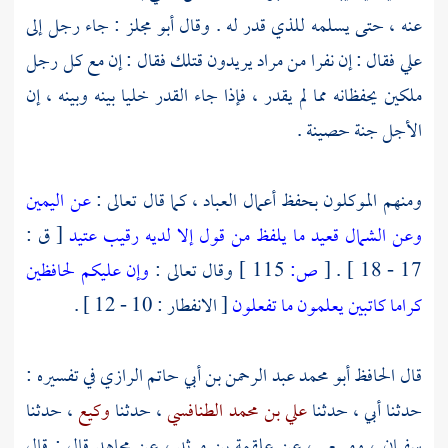
عنه ، حتى يسلمه للذي قدر له . وقال
أبو مجلز
: جاء رجل إلى
علي
فقال : إن نفرا من مراد يريدون قتلك فقال : إن مع كل رجل
ملكين يحفظانه مما لم يقدر ، فإذا جاء القدر خليا بينه وبينه ، إن
الأجل جنة حصينة .
ومنهم الموكلون بحفظ أعمال العباد ، كما قال تعالى :
عن اليمين
وعن الشمال قعيد ما يلفظ من قول إلا لديه رقيب عتيد
[ ق :
17 - 18 ] .
[
ص:
115 ]
وقال تعالى :
وإن عليكم لحافظين
كراما كاتبين يعلمون ما تفعلون
[ الانفطار : 10 - 12 ] .
قال الحافظ
أبو محمد عبد الرحمن بن أبي حاتم الرازي
في تفسيره :
حدثنا أبي ، حدثنا
علي بن محمد الطنافسي
، حدثنا
وكيع
، حدثنا
سفيان
،
ومسعر
، عن
علقمة بن مرثد
، عن
مجاهد
قال : قال