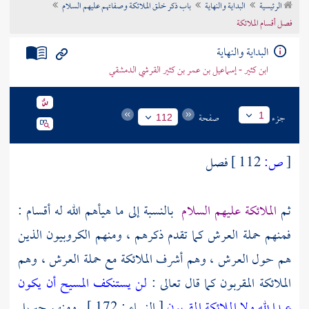
الرئيسية
البداية والنهاية
باب ذكر خلق الملائكة وصفاتهم عليهم السلام
تراجم الأعلام
فصل أقسام الملائكة
البداية والنهاية
ابن كثير - إسماعيل بن عمر بن كثير القرشي الدمشقي
جزء
صفحة
1
112
[
ص:
112 ]
فصل
ثم
الملائكة عليهم السلام
بالنسبة إلى ما هيأهم الله له أقسام :
فمنهم حملة العرش كما تقدم ذكرهم ، ومنهم الكروبيون الذين
هم حول العرش ، وهم أشرف الملائكة مع حملة العرش ، وهم
الملائكة المقربون كما قال تعالى :
لن يستنكف المسيح أن يكون
عبدا لله ولا الملائكة المقربون
[ النساء : 172 ] . ومنهم
جبريل