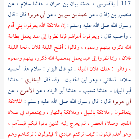
117 ]
بالفلوسي
، حدثنا
بيان بن حمران
، حدثنا
سلام
، عن
منصور بن زاذان
، عن
محمد بن سيرين
، عن
أبي هريرة
قال : قال
رسول الله صلى الله عليه وسلم :
إن ملائكة الله يعرفون بني آدم
. وأحسبه قال :
ويعرفون أعمالهم فإذا نظروا إلى عبد يعمل بطاعة
الله ذكروه بينهم وسموه ، وقالوا : أفلح الليلة فلان ، نجا الليلة
فلان ، وإذا نظروا إلى عبد يعمل بمعصية الله ذكروه بينهم وسموه
، وقالوا : هلك فلان الليلة
. ثم قال
البزار
:
سلام
هذا أحسبه
سلاما المدائني
، وهو لين الحديث . وقد قال
البخاري
: حدثنا
أبو اليمان
، حدثنا
شعيب
، حدثنا
أبو الزناد
، عن
الأعرج
، عن
أبي هريرة
قال : قال رسول الله صلى الله عليه وسلم :
الملائكة
يتعاقبون ; ملائكة بالليل ، وملائكة بالنهار ، ويجتمعون في صلاة
الفجر وصلاة العصر ، ثم يعرج إليه الذين باتوا فيكم فيسألهم ،
وهو أعلم فيقول : كيف تركتم عبادي ؟ فيقولون : تركناهم وهم