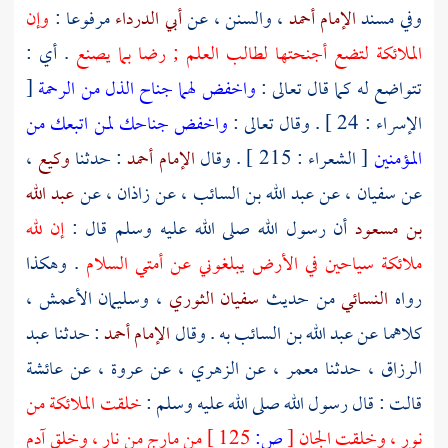
وفي مسند
الإمام أحمد
، والسنن ، عن
أبي الدرداء
مرفوعا :
وإن
الملائكة لتضع أجنحتها لطالب العلم ; رضا بما يصنع
. أي :
تتواضع له كما قال تعالى :
واخفض لهما جناح الذل من الرحمة
[
الإسراء : 24 ] . وقال تعالى :
واخفض جناحك لمن اتبعك من
المؤمنين
[ الشعراء : 215 ] . وقال
الإمام أحمد
: حدثنا
وكيع
،
عن
سفيان
، عن
عبد الله بن السائب
، عن
زاذان
، عن
عبد الله
بن مسعود
أن رسول الله صلى الله عليه وسلم قال :
إن لله
ملائكة سياحين في الأرض يبلغوني عن أمتي السلام
. وهكذا
رواه
النسائي
من حديث
سفيان الثوري
،
وسليمان الأعمش
،
كلاهما عن
عبد الله بن السائب
به . وقال
الإمام أحمد
: حدثنا
عبد
الرزاق
، حدثنا
معمر
، عن
الزهري
، عن
عروة
، عن
عائشة
قالت : قال رسول الله صلى الله عليه وسلم :
خلقت الملائكة من
نور ، وخلقت الجان
[
ص:
125 ]
من مارج من نار ، وخلق آدم