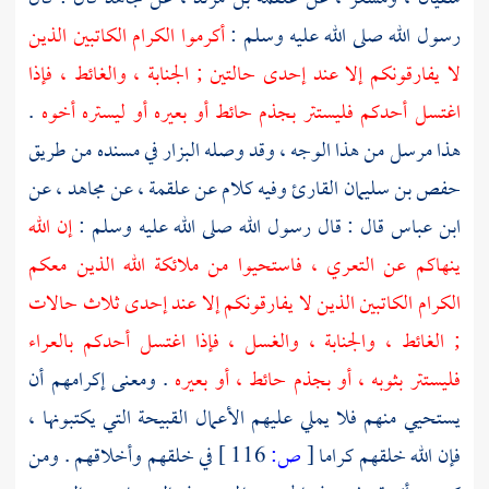
رسول الله صلى الله عليه وسلم :
أكرموا الكرام الكاتبين الذين
لا يفارقونكم إلا عند إحدى حالتين ; الجنابة ، والغائط ، فإذا
اغتسل أحدكم فليستتر بجذم حائط أو بعيره أو ليستره أخوه
.
هذا مرسل من هذا الوجه ، وقد وصله
البزار
في مسنده من طريق
حفص بن سليمان القارئ
وفيه كلام عن
علقمة
، عن
مجاهد
، عن
ابن عباس
قال : قال رسول الله صلى الله عليه وسلم :
إن الله
ينهاكم عن التعري ، فاستحيوا من ملائكة الله الذين معكم
الكرام الكاتبين الذين لا يفارقونكم إلا عند إحدى ثلاث حالات
; الغائط ، والجنابة ، والغسل ، فإذا اغتسل أحدكم بالعراء
فليستتر بثوبه ، أو بجذم حائط ، أو بعيره
. ومعنى إكرامهم أن
يستحيي منهم فلا يملي عليهم الأعمال القبيحة التي يكتبونها ،
فإن الله خلقهم كراما
[
ص:
116 ]
في خلقهم وأخلاقهم . ومن