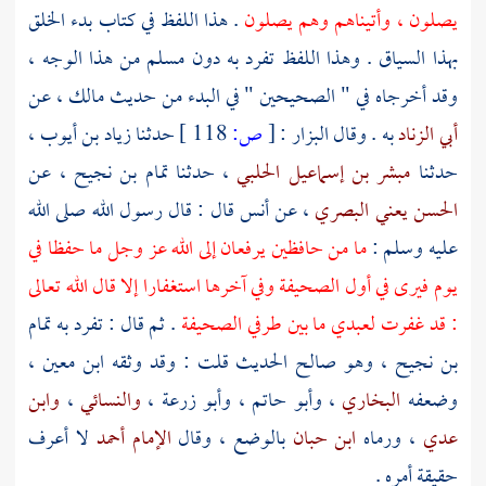
يصلون ، وأتيناهم وهم يصلون
. هذا اللفظ في كتاب بدء الخلق
بهذا السياق . وهذا اللفظ تفرد به دون
مسلم
من هذا الوجه ،
وقد أخرجاه في " الصحيحين " في البدء من حديث
مالك
، عن
أبي الزناد
به . وقال
البزار
:
[
ص:
118 ]
حدثنا
زياد بن أيوب
،
حدثنا
مبشر بن إسماعيل الحلبي
، حدثنا
تمام بن نجيح
، عن
الحسن يعني البصري
، عن
أنس
قال : قال رسول الله صلى الله
عليه وسلم :
ما من حافظين يرفعان إلى الله عز وجل ما حفظا في
يوم فيرى في أول الصحيفة وفي آخرها استغفارا إلا قال الله تعالى
: قد غفرت لعبدي ما بين طرفي الصحيفة
. ثم قال : تفرد
به تمام
بن نجيح
، وهو صالح الحديث قلت : وقد وثقه
ابن معين
،
وضعفه
البخاري
،
وأبو حاتم
،
وأبو زرعة
،
والنسائي
،
وابن
عدي
، ورماه
ابن حبان
بالوضع ، وقال
الإمام أحمد
لا أعرف
حقيقة أمره .