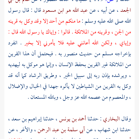
الجعد
، عن أبيه ، عن
عبد الله هو ابن مسعود
قال : قال رسول
الله صلى الله عليه وسلم :
ما منكم من أحد إلا وقد وكل به قرينه
من الجن ، وقرينه من الملائكة . قالوا : وإياك يا رسول الله قال :
وإياي ، ولكن الله أعانني عليه فلا يأمرني إلا بخير
. انفرد
بإخراجه
مسلم
من حديث
منصور
به . فيحتمل أن هذا القرين
من الملائكة غير القرين بحفظ الإنسان ، وإنما هو موكل به ليهديه
، ويرشده بإذن ربه إلى سبيل الخير ، وطريق الرشاد كما أنه قد
وكل به القرين من الشياطين لا يألوه جهدا في الخبال والإضلال
، والمعصوم من عصمه الله عز وجل ، وبالله المستعان .
وقال
البخاري
: حدثنا
أحمد بن يونس
، حدثنا
إبراهيم بن سعد
،
حدثنا
ابن شهاب
، عن
أبي سلمة بن عبد الرحمن
،
والأغر
، عن