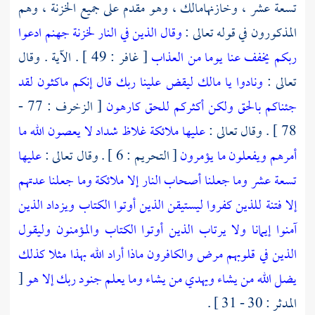
تسعة عشر ، وخازنها
مالك
، وهو مقدم على جميع الخزنة ، وهم
المذكورون في قوله تعالى :
وقال الذين في النار لخزنة جهنم ادعوا
ربكم يخفف عنا يوما من العذاب
[ غافر : 49 ] . الآية . وقال
تعالى :
ونادوا يا مالك ليقض علينا ربك قال إنكم ماكثون لقد
جئناكم بالحق ولكن أكثركم للحق كارهون
[ الزخرف : 77 -
78 ] . وقال تعالى :
عليها ملائكة غلاظ شداد لا يعصون الله ما
أمرهم ويفعلون ما يؤمرون
[ التحريم : 6 ] . وقال تعالى :
عليها
تسعة عشر وما جعلنا أصحاب النار إلا ملائكة وما جعلنا عدتهم
إلا فتنة للذين كفروا ليستيقن الذين أوتوا الكتاب ويزداد الذين
آمنوا إيمانا ولا يرتاب الذين أوتوا الكتاب والمؤمنون وليقول
الذين في قلوبهم مرض والكافرون ماذا أراد الله بهذا مثلا كذلك
يضل الله من يشاء ويهدي من يشاء وما يعلم جنود ربك إلا هو
[
المدثر : 30 - 31 ] .