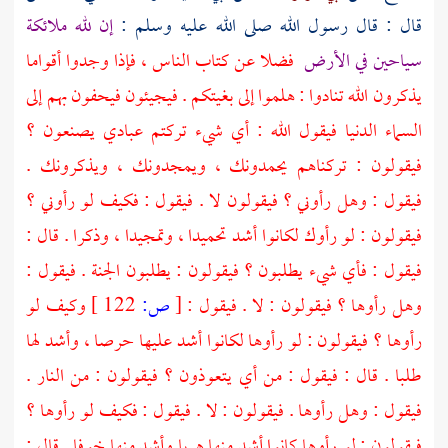
قال : قال رسول الله صلى الله عليه وسلم :
إن لله ملائكة
سياحين في الأرض
فضلا عن كتاب الناس ، فإذا وجدوا أقواما
يذكرون الله تنادوا : هلموا إلى بغيتكم . فيجيئون فيحفون بهم إلى
السماء الدنيا فيقول الله : أي شيء تركتم عبادي يصنعون ؟
فيقولون : تركناهم يحمدونك ، ويمجدونك ، ويذكرونك .
فيقول : وهل رأوني ؟ فيقولون لا . فيقول : فكيف لو رأوني ؟
فيقولون : لو رأوك لكانوا أشد تحميدا ، وتمجيدا ، وذكرا . قال :
فيقول : فأي شيء يطلبون ؟ فيقولون : يطلبون الجنة . فيقول :
وهل رأوها ؟ فيقولون : لا . فيقول :
[
ص:
122 ]
وكيف لو
رأوها ؟ فيقولون : لو رأوها لكانوا أشد عليها حرصا ، وأشد لها
طلبا . قال : فيقول : من أي يتعوذون ؟ فيقولون : من النار .
فيقول : وهل رأوها . فيقولون : لا . فيقول : فكيف لو رأوها ؟
فيقولون : لو رأوها كانوا أشد منها هربا وأشد منها خوفا . قال :