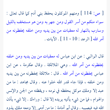
[
ص:
114 ]
ومنهم الموكلون بحفظ بني آدم كما قال تعالى :
سواء منكم من أسر القول ومن جهر به ومن هو مستخف بالليل
وسارب بالنهار له معقبات من بين يديه ومن خلفه يحفظونه من
أمر الله
[ الرعد : 10 - 11 ] . الآيات .
قال
الوالبي
: عن
ابن عباس
له معقبات من بين يديه ومن خلفه
يحفظونه من أمر الله
. وهي الملائكة . وقال
عكرمة
، عن
ابن
عباس
يحفظونه من أمر الله
. قال : ملائكة يحفظونه من بين يديه
ومن خلفه ، فإذا جاء قدر الله خلوا عنه . وقال
مجاهد
: ما من
عبد إلا وملك موكل بحفظه في نومه ، ويقظته من الجن والإنس
والهوام ، فما من شيء يأتيه يريده إلا قال : وراءك . إلا شيء يأذن
الله فيه فيصيبه . وقال
أبو أمامة
: ما من آدمي إلا ومعه ملك يذود