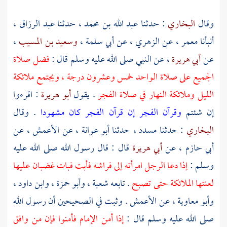
وقال
البخاري
: حدثنا
عبد الله بن محمد
، حدثنا
عبد الرزاق
،
أنبأنا
معمر
، عن
الزهري
، عن
أبي سلمة
،
وسعيد بن المسيب
،
عن
أبي هريرة
، عن النبي صلى الله عليه وسلم قال :
فضل صلاة
الجميع على صلاة الواحد خمس وعشرون درجة ، ويجتمع ملائكة
الليل وملائكة النهار في صلاة الفجر
. يقول
أبو هريرة
: اقرءوا
إن شئتم
وقرآن الفجر إن قرآن الفجر كان مشهودا
. وقال
البخاري
: حدثنا
مسدد
، حدثنا
أبو عوانة
، عن
الأعمش
، عن
أبي حازم
، عن
أبي هريرة
قال : قال رسول الله صلى الله عليه
وسلم :
إذا دعا الرجل امرأته إلى فراشه فأبت فبات غضبان عليها
لعنتها الملائكة حتى تصبح
. تابعه
شعبة
،
وأبو حمزة
،
وابن داود
،
وأبو معاوية
، عن
الأعمش
. وثبت في الصحيحين أن رسول الله
صلى الله عليه وسلم قال :
إذا أمن الإمام فأمنوا فإن من وافق