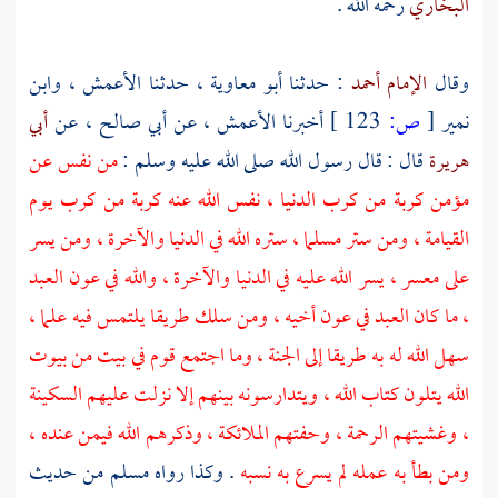
البخاري
رحمه الله .
وقال
الإمام أحمد
: حدثنا
أبو معاوية
، حدثنا
الأعمش
،
وابن
نمير
[
ص:
123 ]
أخبرنا
الأعمش
، عن
أبي صالح
، عن
أبي
هريرة
قال : قال رسول الله صلى الله عليه وسلم :
من نفس عن
مؤمن كربة من كرب الدنيا ، نفس الله عنه كربة من كرب يوم
القيامة ، ومن ستر مسلما ، ستره الله في الدنيا والآخرة ، ومن يسر
على معسر ، يسر الله عليه في الدنيا والآخرة ، والله في عون العبد
، ما كان العبد في عون أخيه ، ومن سلك طريقا يلتمس فيه علما ،
سهل الله له به طريقا إلى الجنة ، وما اجتمع قوم في بيت من بيوت
الله يتلون كتاب الله ، ويتدارسونه بينهم إلا نزلت عليهم السكينة
، وغشيتهم الرحمة ، وحفتهم الملائكة ، وذكرهم الله فيمن عنده ،
ومن بطأ به عمله لم يسرع به نسبه
. وكذا رواه
مسلم
من حديث