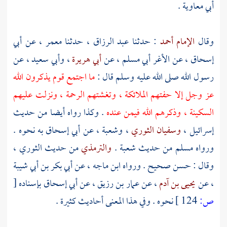
أبي معاوية
.
وقال
الإمام أحمد
: حدثنا
عبد الرزاق
، حدثنا
معمر
، عن
أبي
إسحاق
، عن
الأغر أبي مسلم
، عن
أبي هريرة
،
وأبي سعيد
، عن
رسول الله صلى الله عليه وسلم قال :
ما اجتمع قوم يذكرون الله
عز وجل إلا حفتهم الملائكة ، وتغشتهم الرحمة ، ونزلت عليهم
السكينة ، وذكرهم الله فيمن عنده
. وكذا رواه أيضا من حديث
إسرائيل
،
وسفيان الثوري
،
وشعبة
، عن
أبي إسحاق
به نحوه .
ورواه
مسلم
من حديث
شعبة
.
والترمذي
من حديث
الثوري
،
وقال : حسن صحيح . ورواه
ابن ماجه
، عن
أبي بكر بن أبي شيبة
، عن
يحيى بن آدم
، عن
عمار بن رزيق
، عن
أبي إسحاق
بإسناده
[
ص:
124 ]
نحوه . وفي هذا المعنى أحاديث كثيرة .