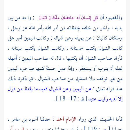
والمقصود أن
كل إنسان له حافظان ملكان اثنان
; واحد من بين
يديه ، وآخر من خلفه يحفظانه من أمر الله بأمر الله عز وجل ،
وملكان كاتبان ; عن يمينه وعن شماله ; وكاتب اليمين أمير على
كاتب الشمال يكتب حسناته ، وكاتب الشمال يكتب سيئاته ،
فأراد صاحب الشمال أن يكتبها ، قال له صاحب اليمين : أمهله
لعله أن يتوب أو يستغفر . وإذا عمل حسنة كتبها صاحب اليمين
من غير توقف ولا استئمار من صاحب الشمال . كما ذكرنا ذلك
عند قوله تعالى :
عن اليمين وعن الشمال قعيد ما يلفظ من قول
إلا لديه رقيب عتيد
[ ق : 17 - 18 ] .
فأما الحديث الذي رواه
الإمام أحمد
: حدثنا
أسود بن عامر
،
حدثنا
[
ص:
119 ]
سفيان
، حدثنا
منصور
، عن
سالم بن أبي