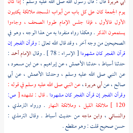
أبي هريرة
قال : قال رسول الله صلى الله عليه وسلم :
إذا كان
يوم الجمعة كان على كل باب من أبواب المسجد ملائكة يكتبون
الأول فالأول ، فإذا جلس الإمام طووا الصحف ، وجاءوا
يستمعون الذكر
. وهكذا رواه منفردا به من هذا الوجه ، وهو في
الصحيحين من وجه آخر ، وقد قال الله تعالى :
وقرآن الفجر إن
قرآن الفجر كان مشهودا
[ الإسراء : 78 ] . وقال
الإمام أحمد
:
حدثنا
أسباط
، حدثنا
الأعمش
، عن
إبراهيم
، عن
ابن مسعود
،
عن النبي صلى الله عليه وسلم ، وحدثنا
الأعمش
، عن
أبي
صالح
، عن
أبي هريرة
،
عن النبي صلى الله عليه وسلم في قوله :
وقرآن الفجر إن قرآن الفجر كان مشهودا
. قال : تشهده
[
ص:
120 ]
ملائكة الليل ، وملائكة النهار
. ورواه
الترمذي
،
والنسائي
،
وابن ماجه
من حديث
أسباط
. وقال
الترمذي
:
حسن صحيح قلت : وهو منقطع .