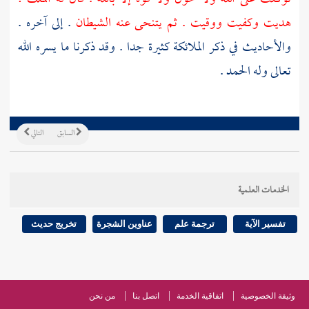
هديت وكفيت ووقيت . ثم يتنحى عنه الشيطان
. إلى آخره .
والأحاديث في ذكر الملائكة كثيرة جدا . وقد ذكرنا ما يسره الله
تعالى وله الحمد .
السابق
التالي
الخدمات العلمية
تفسير الآية
ترجمة علم
عناوين الشجرة
تخريج حديث
وثيقة الخصوصية
اتفاقية الخدمة
اتصل بنا
من نحن