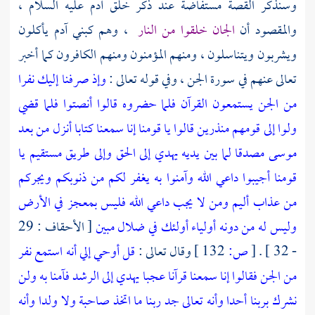
وسنذكر القصة مستفاضة عند ذكر خلق آدم عليه السلام ،
والمقصود أن
الجان خلقوا من النار
، وهم كبني آدم يأكلون
ويشربون ويتناسلون ، ومنهم المؤمنون ومنهم الكافرون كما أخبر
تعالى عنهم في سورة الجن ، وفي قوله تعالى :
وإذ صرفنا إليك نفرا
من الجن يستمعون القرآن فلما حضروه قالوا أنصتوا فلما قضي
ولوا إلى قومهم منذرين قالوا يا قومنا إنا سمعنا كتابا أنزل من بعد
موسى مصدقا لما بين يديه يهدي إلى الحق وإلى طريق مستقيم يا
قومنا أجيبوا داعي الله وآمنوا به يغفر لكم من ذنوبكم ويجركم
من عذاب أليم ومن لا يجب داعي الله فليس بمعجز في الأرض
وليس له من دونه أولياء أولئك في ضلال مبين
[ الأحقاف : 29
- 32 ] .
[
ص:
132 ]
وقال تعالى :
قل أوحي إلي أنه استمع نفر
من الجن فقالوا إنا سمعنا قرآنا عجبا يهدي إلى الرشد فآمنا به ولن
نشرك بربنا أحدا وأنه تعالى جد ربنا ما اتخذ صاحبة ولا ولدا وأنه