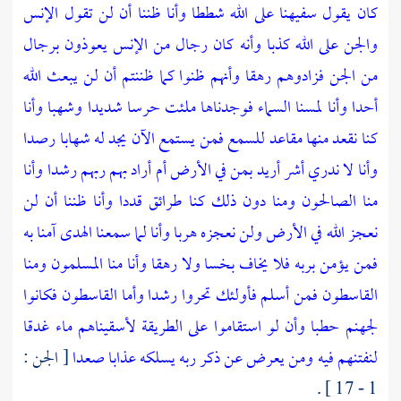
كان يقول سفيهنا على الله شططا وأنا ظننا أن لن تقول الإنس
والجن على الله كذبا وأنه كان رجال من الإنس يعوذون برجال
من الجن فزادوهم رهقا وأنهم ظنوا كما ظننتم أن لن يبعث الله
أحدا وأنا لمسنا السماء فوجدناها ملئت حرسا شديدا وشهبا وأنا
كنا نقعد منها مقاعد للسمع فمن يستمع الآن يجد له شهابا رصدا
وأنا لا ندري أشر أريد بمن في الأرض أم أراد بهم ربهم رشدا وأنا
منا الصالحون ومنا دون ذلك كنا طرائق قددا وأنا ظننا أن لن
نعجز الله في الأرض ولن نعجزه هربا وأنا لما سمعنا الهدى آمنا به
فمن يؤمن بربه فلا يخاف بخسا ولا رهقا وأنا منا المسلمون ومنا
القاسطون فمن أسلم فأولئك تحروا رشدا وأما القاسطون فكانوا
لجهنم حطبا وأن لو استقاموا على الطريقة لأسقيناهم ماء غدقا
لنفتنهم فيه ومن يعرض عن ذكر ربه يسلكه عذابا صعدا
[ الجن :
1 - 17 ] .