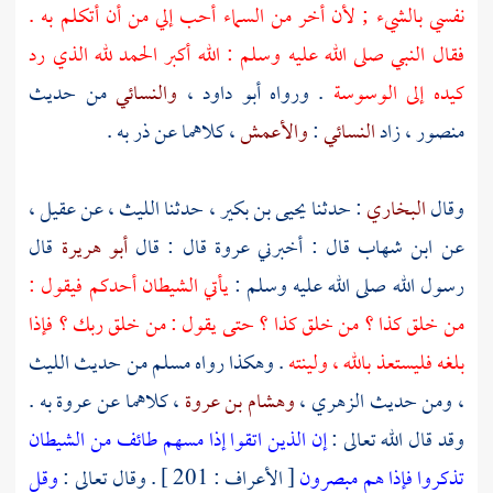
نفسي بالشيء ; لأن أخر من السماء أحب إلي من أن أتكلم به .
فقال النبي صلى الله عليه وسلم : الله أكبر الحمد لله الذي رد
كيده إلى الوسوسة
. ورواه
أبو داود
،
والنسائي
من حديث
منصور
، زاد
النسائي
:
والأعمش
، كلاهما عن
ذر
به .
وقال
البخاري
: حدثنا
يحيى بن بكير
، حدثنا
الليث
، عن
عقيل
،
عن
ابن شهاب
قال : أخبرني
عروة
قال : قال
أبو هريرة
قال
رسول الله صلى الله عليه وسلم :
يأتي الشيطان أحدكم فيقول :
من خلق كذا ؟ من خلق كذا ؟ حتى يقول : من خلق ربك ؟ فإذا
بلغه فليستعذ بالله ، ولينته
. وهكذا رواه
مسلم
من حديث
الليث
، ومن حديث
الزهري
،
وهشام بن عروة
، كلاهما عن
عروة
به .
وقد قال الله تعالى :
إن الذين اتقوا إذا مسهم طائف من الشيطان
تذكروا فإذا هم مبصرون
[ الأعراف : 201 ] . وقال تعالى :
وقل