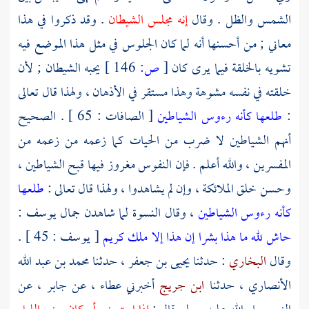
الشمس والظل . وقال
إنه مجلس الشيطان
. وقد ذكروا في هذا
معاني ; من أحسنها أنه لما كان الجلوس في مثل هذا الموضع فيه
تشويه بالخلقة فيما يرى كان
[
ص:
146 ]
يحبه الشيطان ; لأن
خلقته في نفسه مشوهة وهذا مستقر في الأذهان ، ولهذا قال تعالى
:
طلعها كأنه رءوس الشياطين
[ الصافات : 65 ] . الصحيح
أنهم الشياطين لا ضرب من الحيات كما زعمه من زعمه من
المفسرين ، والله أعلم . فإن النفوس مغروز فيها قبح الشياطين ،
وحسن خلق الملائكة ، وإن لم يشاهدوا ، ولهذا قال تعالى :
طلعها
كأنه رءوس الشياطين
، وقال النسوة لما شاهدن جمال
يوسف
:
حاش لله ما هذا بشرا إن هذا إلا ملك كريم
[ يوسف : 45 ] .
وقال
البخاري
: حدثنا
يحيى بن جعفر
، حدثنا
محمد بن عبد الله
الأنصاري
، حدثنا
ابن جريج
أخبرني
عطاء
، عن
جابر
، عن