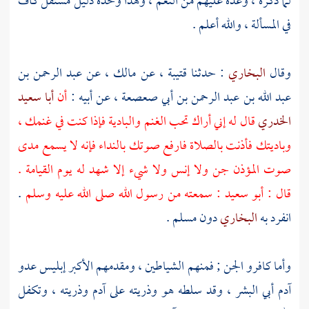
لما ذكره ، وعده عليهم من النعم ، وهذا وحده دليل مستقل كاف
في المسألة ، والله أعلم .
وقال
البخاري
: حدثنا
قتيبة
، عن
مالك
، عن
عبد الرحمن بن
عبد الله بن عبد الرحمن بن أبي صعصعة
، عن أبيه :
أن
أبا سعيد
الخدري
قال له إني أراك تحب الغنم والبادية فإذا كنت في غنمك ،
وباديتك فأذنت بالصلاة فارفع صوتك بالنداء فإنه لا يسمع مدى
صوت المؤذن جن ولا إنس ولا شيء إلا شهد له يوم القيامة .
قال :
أبو سعيد
: سمعته من رسول الله صلى الله عليه وسلم
.
انفرد به
البخاري
دون
مسلم
.
وأما كافرو الجن ; فمنهم الشياطين ، ومقدمهم الأكبر إبليس عدو
آدم أبي البشر ، وقد سلطه هو وذريته على
آدم
وذريته ، وتكفل