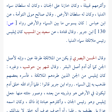
وأكرمهم قبيلة ، وكان خازنا على الجنان ، وكان له سلطان سماء
الدنيا ، وكان له سلطان الأرض . وقال
صالح مولى التوأمة
، عن
ابن عباس
: كان يسوس ما بين السماء والأرض رواه
[
ص:
130 ]
ابن جرير
. وقال
قتادة
، عن
سعيد بن المسيب
كان إبليس
رئيس ملائكة سماء الدنيا .
وقال
الحسن البصري
لم يكن من الملائكة طرفة عين ، وإنه لأصل
الجن كما أن آدم أصل البشر . وقال
شهر بن حوشب
، وغيره :
كان إبليس من الجن الذين طردهم الملائكة ، فأسره بعضهم
فذهب به إلى السماء . رواه
ابن جرير
قالوا : فلما أراد الله خلق آدم
ليكون في الأرض هو وذريته من بعده ، وصور جثته منها جعل
إبليس وهو رئيس الجان ، وأكثرهم عبادة إذ ذاك ، وكان اسمه
عزازيل يطيف به . فلما رآه أجوف عرف أنه خلق لا
يتمالك
.