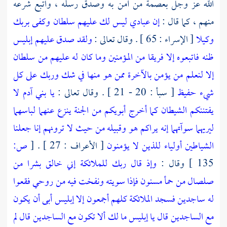
الله عز وجل بعصمة من آمن به وصدق رسله ، واتبع شرعه
منهم ، كما قال :
إن عبادي ليس لك عليهم سلطان وكفى بربك
وكيلا
[ الإسراء : 65 ] . وقال تعالى :
ولقد صدق عليهم إبليس
ظنه فاتبعوه إلا فريقا من المؤمنين وما كان له عليهم من سلطان
إلا لنعلم من يؤمن بالآخرة ممن هو منها في شك وربك على كل
شيء حفيظ
[ سبأ : 20 - 21 ] . وقال تعالى :
يا بني آدم لا
يفتننكم الشيطان كما أخرج أبويكم من الجنة ينزع عنهما لباسهما
ليريهما سوآتهما إنه يراكم هو وقبيله من حيث لا ترونهم إنا جعلنا
الشياطين أولياء للذين لا يؤمنون
[ الأعراف : 27 ] .
[
ص:
135 ]
وقال :
وإذ قال ربك للملائكة إني خالق بشرا من
صلصال من حمأ مسنون
فإذا سويته ونفخت فيه من روحي فقعوا
له ساجدين
فسجد الملائكة كلهم أجمعون
إلا إبليس أبى أن يكون
مع الساجدين
قال يا إبليس ما لك ألا تكون مع الساجدين
قال لم