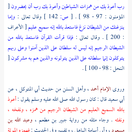
رب أعوذ بك من همزات الشياطين وأعوذ بك رب أن يحضرون
[
المؤمنون : 97 - 98 ] .
[
ص:
142 ]
وقال تعالى :
وإما
ينزغنك من الشيطان نزغ فاستعذ بالله إنه سميع عليم
[ الأعراف
: 200 ] . وقال تعالى :
فإذا قرأت القرآن فاستعذ بالله من
الشيطان الرجيم إنه ليس له سلطان على الذين آمنوا وعلى ربهم
يتوكلون إنما سلطانه على الذين يتولونه والذين هم به مشركون
[
النحل : 98 - 100 ] .
وروى
الإمام أحمد
، وأهل السنن من حديث
أبي المتوكل
، عن
أبي سعيد
قال : كان رسول الله صلى الله عليه وسلم يقول :
أعوذ
بالله السميع العليم من الشيطان الرجيم من همزه ، ونفخه ،
ونفثه
. وجاء مثله من رواية
جبير بن مطعم
،
وعبد الله بن
مسعود
،
وأبي أسامة الباهلي
، وتفسيره في الحديث :
فهمزه الموتة