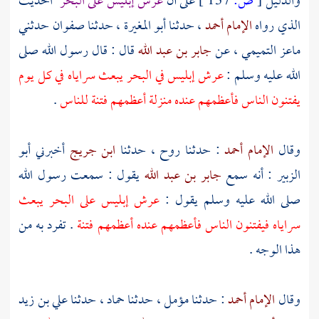
والدليل
[
ص:
137 ]
على أن
عرش إبليس على البحر
الحديث
الذي رواه
الإمام أحمد
، حدثنا
أبو المغيرة
، حدثنا
صفوان
حدثني
ماعز التميمي
، عن
جابر بن عبد الله
قال : قال رسول الله صلى
الله عليه وسلم :
عرش إبليس في البحر يبعث سراياه في كل يوم
يفتنون الناس فأعظمهم عنده منزلة أعظمهم فتنة للناس
.
وقال
الإمام أحمد
: حدثنا
روح
، حدثنا
ابن جريج
أخبرني
أبو
الزبير
: أنه سمع
جابر بن عبد الله
يقول : سمعت رسول الله
صلى الله عليه وسلم يقول :
عرش إبليس على البحر يبعث
سراياه فيفتنون الناس فأعظمهم عنده أعظمهم فتنة
. تفرد به من
هذا الوجه .
وقال
الإمام أحمد
: حدثنا
مؤمل
، حدثنا
حماد
، حدثنا
علي بن زيد