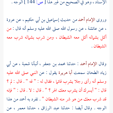
الإسناد ، وهو في الصحيح من غير هذا
[
ص:
144 ]
الوجه .
وروى
الإمام أحمد
من حديث
إسماعيل بن أبي حكيم
، عن
عروة
، عن
عائشة
، عن رسول الله صلى الله عليه وسلم أنه قال :
من
أكل بشماله أكل معه الشيطان ، ومن شرب بشماله شرب معه
الشيطان
.
وقال
الإمام أحمد
: حدثنا
محمد بن جعفر
، أنبأنا
شعبة
، عن
أبي
زياد الطحان
سمعت
أبا هريرة
يقول : عن
النبي صلى الله عليه
وسلم أنه رأى رجلا يشرب قائما ، فقال له : " قه " . قال : لم ؟
قال : " أيسرك أن يشرب معك الهر ؟ " . قال : لا . قال : " فإنه
قد شرب معك من هو شر منه الشيطان "
. تفرد به أحمد من هذا
الوجه . وقال أيضا : حدثنا
عبد الرزاق
، حدثنا
معمر
، عن