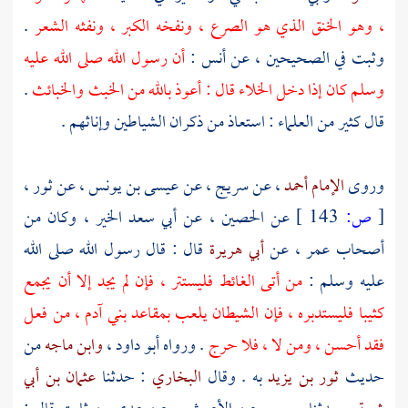
، وهو الخنق الذي هو الصرع ، ونفخه الكبر ، ونفثه الشعر
.
وثبت في الصحيحين ، عن
أنس
:
أن رسول الله صلى الله عليه
وسلم كان إذا دخل الخلاء قال : أعوذ بالله من الخبث والخبائث
.
قال كثير من العلماء : استعاذ من ذكران الشياطين وإناثهم .
وروى
الإمام أحمد
، عن
سريج
، عن
عيسى بن يونس
، عن
ثور
،
[
ص:
143 ]
عن
الحصين
، عن
أبي سعد الخير
، وكان من
أصحاب
عمر
، عن
أبي هريرة
قال : قال رسول الله صلى الله
عليه وسلم :
من أتى الغائط فليستتر ، فإن لم يجد إلا أن يجمع
كثيبا فليستدبره ، فإن الشيطان يلعب بمقاعد بني آدم ، من فعل
فقد أحسن ، ومن لا ، فلا حرج
. ورواه
أبو داود
،
وابن ماجه
من
حديث
ثور بن يزيد
به . وقال
البخاري
: حدثنا
عثمان بن أبي