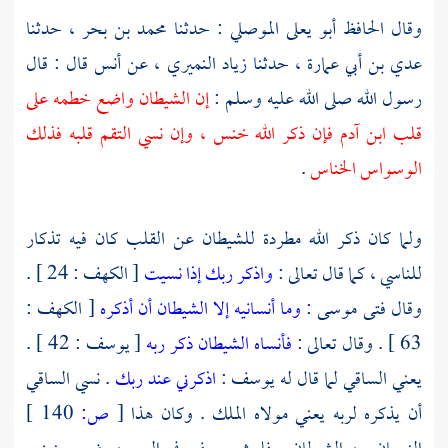
وقال الحافظ
أبو يعلى الموصلي
: حدثنا
محمد بن بحر
، حدثنا
عدي بن أبي عمارة
، حدثنا
زياد النميري
، عن
أنس
قال : قال
رسول الله صلى الله عليه وسلم :
إن الشيطان واضع خطمه على
قلب ابن آدم فإن ذكر الله خنس ، وإن نسي التقم قلبه فذلك
الوسواس الخناس
.
ولما كان ذكر الله مطردة للشيطان عن القلب كان فيه تذكار
للناسي ، كما قال تعالى :
واذكر ربك إذا نسيت
[ الكهف : 24 ] .
وقال فتى موسى :
وما أنسانيه إلا الشيطان أن أذكره
[ الكهف :
63 ] . وقال تعالى :
فأنساه الشيطان ذكر ربه
[ يوسف : 42 ] .
يعني الساقي لما قال له
يوسف
:
اذكرني عند ربك
. نسي الساقي
أن يذكره لربه يعني مولاه الملك . وكان هذا
[
ص:
140 ]