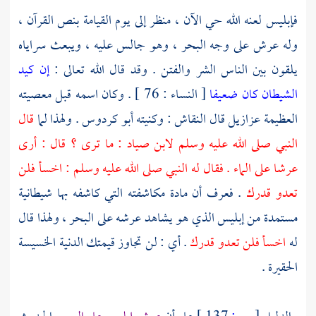
فإبليس لعنه الله حي الآن ، منظر إلى يوم القيامة بنص القرآن ،
وله عرش على وجه البحر ، وهو جالس عليه ، ويبعث سراياه
يلقون بين الناس الشر والفتن . وقد قال الله تعالى :
إن كيد
الشيطان كان ضعيفا
[ النساء : 76 ] . وكان اسمه قبل معصيته
العظيمة عزازيل قال
النقاش
: وكنيته أبو كردوس . ولهذا لما
قال
النبي صلى الله عليه وسلم لابن صياد : ما ترى ؟ قال : أرى
عرشا على الماء . فقال له النبي صلى الله عليه وسلم : اخسأ فلن
تعدو قدرك
. فعرف أن مادة مكاشفته التي كاشفه بها شيطانية
مستمدة من إبليس الذي هو يشاهد عرشه على البحر ، ولهذا قال
له
اخسأ فلن تعدو قدرك
. أي : لن تجاوز قيمتك الدنية الخسيسة
الحقيرة .