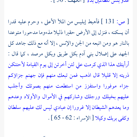
عدو بئس للظالمين بدلا
[ الكهف : 50 ] .
[
ص:
131 ]
فأهبط إبليس من الملأ الأعلى ، وحرم عليه قدرا
أن يسكنه ، فنزل إلى الأرض حقيرا ذليلا مذءوما مدحورا متوعدا
بالنار هو ومن اتبعه من الجن والإنس ، إلا أنه مع ذلك جاهد كل
الجهد على إضلال بني آدم بكل طريق وبكل مرصد ، كما قال :
أرأيتك هذا الذي كرمت علي لئن أخرتن إلى يوم القيامة لأحتنكن
ذريته إلا قليلا
قال اذهب فمن تبعك منهم فإن جهنم جزاؤكم
جزاء موفورا
واستفزز من استطعت منهم بصوتك وأجلب
عليهم بخيلك ورجلك وشاركهم في الأموال والأولاد وعدهم
وما يعدهم الشيطان إلا غرورا
إن عبادي ليس لك عليهم سلطان
وكفى بربك وكيلا
[ الإسراء : 62 - 65 ] .