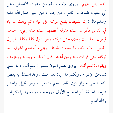
التحريش بينهم
. وروى الإمام
مسلم
من حديث
الأعمش
، عن
أبي سفيان طلحة بن نافع
، عن
جابر
، عن النبي صلى الله عليه
وسلم قال :
إن الشيطان يضع عرشه على الماء ، ثم يبعث سراياه
في الناس فأقربهم عنده منزلة أعظمهم عنده فتنة يجيء أحدهم
فيقول : ما زلت بفلان حتى تركته وهو يقول كذا وكذا . فيقول
إبليس : لا والله ، ما صنعت شيئا . ويجيء أحدهم فيقول : ما
تركته حتى فرقت بينه وبين أهله . قال : فيقربه ويدنيه ويلتزمه ،
ويقول : نعم أنت
. يروى بفتح النون بمعنى : نعم أنت ذاك الذي
تستحق الإكرام . وبكسرها أي : نعم منك . وقد استدل به بعض
النحاة على جواز كون فاعل نعم مضمرا ، وهو قليل واختار
شيخنا الحافظ
أبو الحجاج
الأول ، ورجحه ، ووجهه بما ذكرناه ،
والله أعلم .