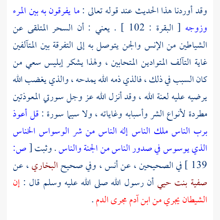
وقد أوردنا هذا الحديث عند قوله تعالى :
ما يفرقون به بين المرء
وزوجه
[ البقرة : 102 ] . يعني : أن السحر المتلقى عن
الشياطين من الإنس والجن يتوصل به إلى التفرقة بين المتآلفين
غاية التآلف المتوادين المتحابين ، ولهذا يشكر إبليس سعي من
كان السبب في ذلك ، فالذي ذمه الله يمدحه ، والذي يغضب الله
يرضيه عليه لعنة الله ، وقد أنزل الله عز وجل سورتي المعوذتين
مطردة لأنواع الشر وأسبابه وغاياته ، ولا سيما سورة :
قل أعوذ
برب الناس ملك الناس إله الناس من شر الوسواس الخناس
الذي يوسوس في صدور الناس من الجنة والناس
. وثبت
[
ص:
139 ]
في الصحيحين ، عن
أنس
، وفي صحيح
البخاري
، عن
صفية بنت حيي
أن رسول الله صلى الله عليه وسلم قال :
إن
الشيطان يجري من ابن آدم مجرى الدم
.