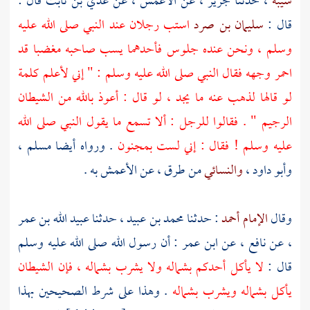
شيبة
، حدثنا
جرير
، عن
الأعمش
، عن
عدي بن ثابت
قال :
قال :
سليمان بن صرد
استب رجلان عند النبي صلى الله عليه
وسلم ، ونحن عنده جلوس فأحدهما يسب صاحبه مغضبا قد
احمر وجهه فقال النبي صلى الله عليه وسلم : " إني لأعلم كلمة
لو قالها لذهب عنه ما يجد ، لو قال : أعوذ بالله من الشيطان
الرجيم " . فقالوا للرجل : ألا تسمع ما يقول النبي صلى الله
عليه وسلم ! فقال : إني لست بمجنون
. ورواه أيضا
مسلم
،
وأبو داود
،
والنسائي
من طرق ، عن
الأعمش
به .
وقال
الإمام أحمد
: حدثنا
محمد بن عبيد
، حدثنا
عبيد الله بن عمر
، عن
نافع
، عن
ابن عمر
: أن رسول الله صلى الله عليه وسلم
قال :
لا يأكل أحدكم بشماله ولا يشرب بشماله ، فإن الشيطان
يأكل بشماله ويشرب بشماله
. وهذا على شرط الصحيحين بهذا