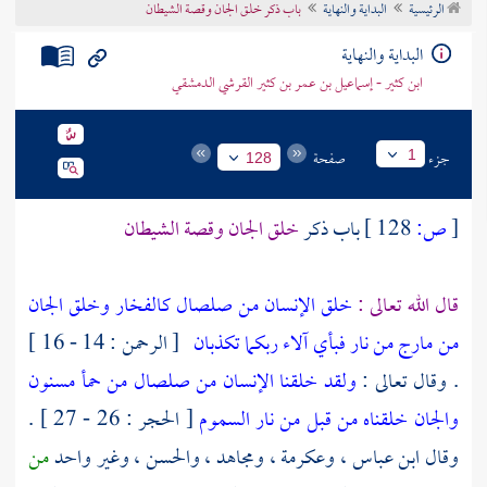
الرئيسية
البداية والنهاية
باب ذكر خلق الجان وقصة الشيطان
تراجم الأعلام
البداية والنهاية
ابن كثير - إسماعيل بن عمر بن كثير القرشي الدمشقي
جزء
صفحة
1
128
[
ص:
128 ]
باب ذكر
خلق الجان وقصة الشيطان
قال الله تعالى :
خلق الإنسان من صلصال كالفخار وخلق الجان
من مارج من نار فبأي آلاء ربكما تكذبان
[ الرحمن : 14 - 16 ]
. وقال تعالى :
ولقد خلقنا الإنسان من صلصال من حمأ مسنون
والجان خلقناه من قبل من نار السموم
[ الحجر : 26 - 27 ] .
وقال
ابن عباس
،
وعكرمة
،
ومجاهد
،
والحسن
، وغير واحد
من