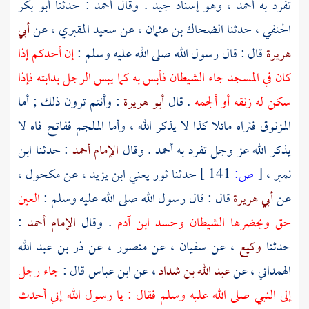
تفرد به
أحمد
، وهو إسناد جيد . وقال
أحمد
: حدثنا
أبو بكر
الحنفي
، حدثنا
الضحاك بن عثمان
، عن
سعيد المقبري
، عن
أبي
هريرة
قال : قال رسول الله صلى الله عليه وسلم :
إن أحدكم إذا
كان في المسجد جاء الشيطان فأبس به كما يبس الرجل بدابته فإذا
سكن له زنقه أو ألجمه
. قال
أبو هريرة
: وأنتم ترون ذلك ; أما
المزنوق فتراه مائلا كذا لا يذكر الله ، وأما الملجم ففاتح فاه لا
يذكر الله عز وجل تفرد به
أحمد
. وقال
الإمام أحمد
: حدثنا
ابن
نمير
،
[
ص:
141 ]
حدثنا
ثور
يعني
ابن يزيد
، عن
مكحول
،
عن
أبي هريرة
قال : قال رسول الله صلى الله عليه وسلم :
العين
حق ويحضرها الشيطان وحسد ابن آدم
. وقال
الإمام أحمد
:
حدثنا
وكيع
، عن
سفيان
، عن
منصور
، عن ذر بن عبد الله
الهمداني ، عن
عبد الله بن شداد
، عن
ابن عباس
قال :
جاء رجل
إلى النبي صلى الله عليه وسلم فقال : يا رسول الله إني أحدث