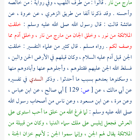
مارج من نار
. قالوا : من طرف اللهب ، وفي رواية : من خالصه
وأحسنه . وقد ذكرنا آنفا من طريق
الزهري
، عن
عروة
، عن
عائشة
قالت : قال رسول الله صلى الله عليه وسلم :
خلقت
الملائكة من نور ، وخلق الجان من مارج من نار ، وخلق آدم مما
وصف لكم
. رواه
مسلم
. قال كثير من علماء التفسير : خلقت
الجن قبل آدم عليه السلام ، وكان قبلهم في الأرض الحن والبن ،
فسلط الله الجن عليهم فقتلوهم ، وأجلوهم عنها وأبادوهم منها
، وسكنوها بعدهم بسبب ما أحدثوا . وذكر
السدي
في تفسيره
عن
أبي مالك
، عن
[
ص:
129 ]
أبي صالح
، عن
ابن عباس
،
وعن
مرة
، عن
ابن مسعود
، وعن ناس من أصحاب رسول الله
صلى الله عليه وسلم :
لما فرغ الله من خلق ما أحب استوى على
العرش فجعل إبليس على ملك سماء الدنيا ، وكان من قبيلة من
الملائكة يقال لهم الجن ، وإنما سموا الجن ; لأنهم خزان الجنة ،