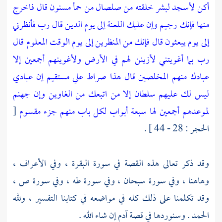
أكن لأسجد لبشر خلقته من صلصال من حمأ مسنون
قال فاخرج
منها فإنك رجيم
وإن عليك اللعنة إلى يوم الدين
قال رب فأنظرني
إلى يوم يبعثون
قال فإنك من المنظرين
إلى يوم الوقت المعلوم
قال
رب بما أغويتني لأزينن لهم في الأرض ولأغوينهم أجمعين
إلا
عبادك منهم المخلصين
قال هذا صراط علي مستقيم
إن عبادي
ليس لك عليهم سلطان إلا من اتبعك من الغاوين
وإن جهنم
لموعدهم أجمعين
لها سبعة أبواب لكل باب منهم جزء مقسوم
[
الحجر : 28 - 44 ] .
وقد ذكر تعالى هذه القصة في سورة البقرة ، وفي الأعراف ،
وهاهنا ، وفي سورة سبحان ، وفي سورة طه ، وفي سورة ص ،
وقد تكلمنا على ذلك كله في مواضعه في كتابنا التفسير ، ولله
الحمد . وسنوردها في قصة
آدم
إن شاء الله .