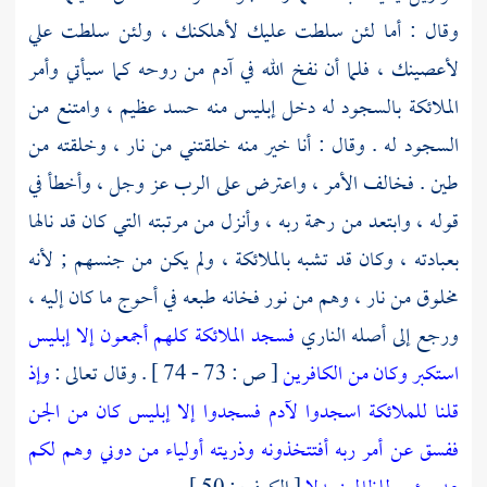
وقال : أما لئن سلطت عليك لأهلكنك ، ولئن سلطت علي
لأعصينك ، فلما أن نفخ الله في آدم من روحه كما سيأتي وأمر
الملائكة بالسجود له دخل إبليس منه حسد عظيم ، وامتنع من
السجود له . وقال : أنا خير منه خلقتني من نار ، وخلقته من
طين . فخالف الأمر ، واعترض على الرب عز وجل ، وأخطأ في
قوله ، وابتعد من رحمة ربه ، وأنزل من مرتبته التي كان قد نالها
بعبادته ، وكان قد تشبه بالملائكة ، ولم يكن من جنسهم ; لأنه
مخلوق من نار ، وهم من نور فخانه طبعه في أحوج ما كان إليه ،
ورجع إلى أصله الناري
فسجد الملائكة كلهم أجمعون إلا إبليس
استكبر وكان من الكافرين
[ ص : 73 - 74 ] . وقال تعالى :
وإذ
قلنا للملائكة اسجدوا لآدم فسجدوا إلا إبليس كان من الجن
ففسق عن أمر ربه أفتتخذونه وذريته أولياء من دوني وهم لكم