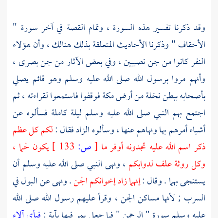
وقد ذكرنا تفسير هذه السورة ، وتمام القصة في آخر سورة "
الأحقاف " وذكرنا الأحاديث المتعلقة بذلك هنالك ، وأن هؤلاء
النفر كانوا من جن
نصيبين
، وفي بعض الآثار من جن
بصرى
،
وأنهم مروا برسول الله صلى الله عليه وسلم وهو قائم يصلي
بأصحابه ببطن نخلة من أرض
مكة
فوقفوا فاستمعوا لقراءته ، ثم
اجتمع بهم النبي صلى الله عليه وسلم ليلة كاملة فسألوه عن
أشياء أمرهم بها ونهاهم عنها ، وسألوه الزاد فقال :
لكم كل عظم
ذكر اسم الله عليه تجدونه أوفر ما
[
ص:
133 ]
يكون لحما ،
وكل روثة علف لدوابكم
، ونهى النبي صلى الله عليه وسلم أن
يستنجى بهما . وقال :
إنهما زاد إخوانكم الجن
. ونهى عن البول في
السرب ; لأنها مساكن الجن ، وقرأ عليهم رسول الله صلى الله
عليه وسلم سورة " الرحمن " فما جعل يمر فيها بآية :
فبأي آلاء