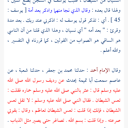
النسيان من الشيطان ، فلبث
يوسف
في السجن بضع سنين ،
ولهذا قال بعده :
وقال الذي نجا منهما وادكر بعد أمة
[ يوسف :
45 ] . أي : تذكر قول
يوسف
له : اذكرني عند ربك . بعد مدة
وقرئ : " بعد أمه " أي نسيان ، وهذا الذي قلنا من أن الناسي
هو الساقي هو الصواب من القولين ، كما قررناه في التفسير ،
والله أعلم .
وقال
الإمام أحمد
: حدثنا
محمد بن جعفر
، حدثنا
شعبة
، عن
عاصم
سمعت
أبا تميمة
يحدث
عن رديف رسول الله صلى الله
عليه وسلم قال : عثر بالنبي صلى الله عليه وسلم حماره فقلت :
تعس الشيطان . فقال النبي صلى الله عليه وسلم : لا تقل تعس
الشيطان ، فإنك إذا قلت : تعس الشيطان تعاظم ، وقال : بقوتي
صرعته . وإذا قلت : بسم الله . تصاغر حتى يصير مثل الذباب
.