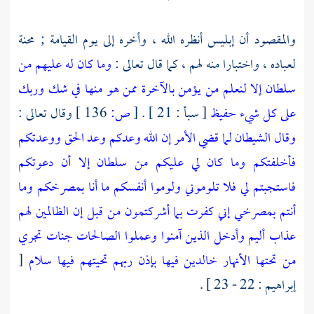
والمقصود أن إبليس أنظره الله ، وأخره إلى يوم القيامة ; محنة
لعباده ، واختبارا منه لهم ، كما قال تعالى :
وما كان له عليهم من
سلطان إلا لنعلم من يؤمن بالآخرة ممن هو منها في شك وربك
على كل شيء حفيظ
[ سبأ : 21 ] .
[
ص:
136 ]
وقال تعالى :
وقال الشيطان لما قضي الأمر إن الله وعدكم وعد الحق ووعدتكم
فأخلفتكم وما كان لي عليكم من سلطان إلا أن دعوتكم
فاستجبتم لي فلا تلوموني ولوموا أنفسكم ما أنا بمصرخكم وما
أنتم بمصرخي إني كفرت بما أشركتمون من قبل إن الظالمين لهم
عذاب أليم
وأدخل الذين آمنوا وعملوا الصالحات جنات تجري
من تحتها الأنهار خالدين فيها بإذن ربهم تحيتهم فيها سلام
[
إبراهيم : 22 - 23 ] .