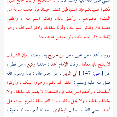
النبي صلى الله عليه وسلم قال :
إذا استجنح أو كان جنح الليل
فكفوا صبيانكم فإن الشياطين تنتشر حينئذ فإذا ذهب ساعة من
العشاء فخلوهم ، وأغلق بابك واذكر اسم الله ، وأطفئ
مصباحك واذكر اسم الله ، وأوك سقاءك واذكر اسم الله ، وخمر
إناءك واذكر اسم الله ، ولو تعرض عليه شيئا
.
ورواه
أحمد
، عن
يحيى
، عن
ابن جريج
به . وعنده :
فإن الشيطان
لا يفتح بابا مغلقا
. وقال
الإمام أحمد
: حدثنا
وكيع
، عن
فطر
،
عن
[
ص:
147 ]
أبي الزبير
، عن
جابر
قال : قال رسول الله
صلى الله عليه وسلم :
أغلقوا أبوابكم ، وخمروا آنيتكم ، وأوكوا
أسقيتكم ، وأطفئوا سرجكم فإن الشيطان لا يفتح بابا مغلقا ، ولا
يكشف غطاء ، ولا يحل وكاء ، وإن الفويسقة تضرم البيت على
أهله
. يعني الفأرة . وقال
البخاري
: حدثنا
آدم
، حدثنا
شعبة
،