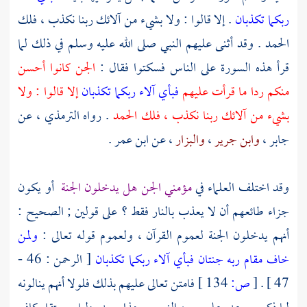
ربكما تكذبان
. إلا قالوا : ولا بشيء من آلائك ربنا نكذب ، فلك
الحمد . وقد أثنى عليهم النبي صلى الله عليه وسلم في ذلك لما
قرأ هذه السورة على الناس فسكتوا فقال :
الجن كانوا أحسن
منكم ردا ما قرأت عليهم
فبأي آلاء ربكما تكذبان
إلا قالوا : ولا
بشيء من آلائك ربنا نكذب ، فلك الحمد
. رواه
الترمذي
، عن
جابر
،
وابن جرير
،
والبزار
، عن
ابن عمر
.
وقد اختلف العلماء في
مؤمني الجن هل يدخلون الجنة
أو يكون
جزاء طائعهم أن لا يعذب بالنار فقط ؟ على قولين ; الصحيح :
أنهم يدخلون الجنة لعموم القرآن ، ولعموم قوله تعالى :
ولمن
خاف مقام ربه جنتان فبأي آلاء ربكما تكذبان
[ الرحمن : 46 -
47 ] .
[
ص:
134 ]
فامتن تعالى عليهم بذلك فلولا أنهم ينالونه