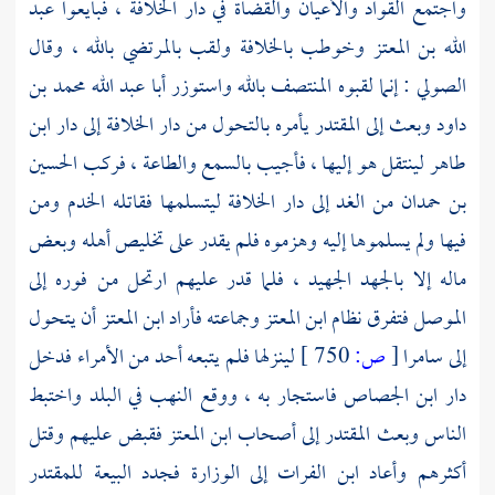
واجتمع القواد والأعيان والقضاة في دار الخلافة ، فبايعوا
عبد
الله بن المعتز
وخوطب بالخلافة ولقب
بالمرتضي بالله ،
وقال
الصولي
: إنما لقبوه
المنتصف بالله
واستوزر
أبا عبد الله محمد بن
داود
وبعث إلى
المقتدر
يأمره بالتحول من دار الخلافة إلى دار
ابن
طاهر
لينتقل هو إليها ، فأجيب بالسمع والطاعة ، فركب
الحسين
بن حمدان
من الغد إلى دار الخلافة ليتسلمها فقاتله الخدم ومن
فيها ولم يسلموها إليه وهزموه فلم يقدر على تخليص أهله وبعض
ماله إلا بالجهد الجهيد ، فلما قدر عليهم ارتحل من فوره إلى
الموصل
فتفرق نظام
ابن المعتز
وجماعته فأراد
ابن المعتز
أن يتحول
إلى
سامرا
[
ص:
750 ]
لينزلها فلم يتبعه أحد من الأمراء فدخل
دار
ابن الجصاص
فاستجار به ، ووقع النهب في البلد واختبط
الناس وبعث
المقتدر
إلى أصحاب
ابن المعتز
فقبض عليهم وقتل
أكثرهم وأعاد
ابن الفرات
إلى الوزارة فجدد البيعة
للمقتدر