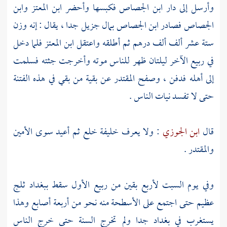
وأرسل إلى دار
ابن الجصاص
فكبسها وأحضر
ابن المعتز
وابن
الجصاص
فصادر
ابن الجصاص
بمال جزيل جدا ، يقال : إنه وزن
ستة عشر ألف ألف درهم ثم أطلقه واعتقل
ابن المعتز
فلما دخل
في ربيع الآخر ليلتان ظهر للناس موته وأخرجت جثته فسلمت
إلى أهله فدفن ، وصفح
المقتدر
عن بقية من بقي في هذه الفتنة
حتى لا تفسد نيات الناس .
قال
ابن الجوزي
: ولا يعرف خليفة خلع ثم أعيد سوى
الأمين
والمقتدر
.
وفي يوم السبت لأربع بقين من ربيع الأول سقط ببغداد ثلج
عظيم حتى اجتمع على الأسطحة منه نحو من أربعة أصابع وهذا
يستغرب في
بغداد
جدا ولم تخرج السنة حتى خرج الناس