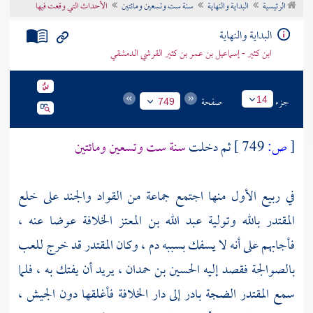
الرئيسية
البداية والنهاية
سنة ست وتسعين ومائتين
الأحداث التي وقعت فيها
تراجم الأعلام
البداية والنهاية
ابن كثير - إسماعيل بن عمر بن كثير القرشي الدمشقي
جزء
صفحة
14
749
[
ص:
749 ]
ثم دخلت
سنة ست وتسعين ومائتين
في ربيع الأول منها اجتمع جماعة من القواد والجند على خلع
المقتدر بالله
وتولية
عبد الله بن المعتز
الخلافة عوضا عنه ،
فأجابهم على أنه لا يسفك بسببه دم ، وكان
المقتدر
قد خرج للعب
بالصوالجة فقصد إليه
الحسين بن حمدان ،
يريد أن يفتك به ، فلما
سمع
المقتدر
الضجة بادر إلى دار الخلافة فأغلقها دون الجيش ،