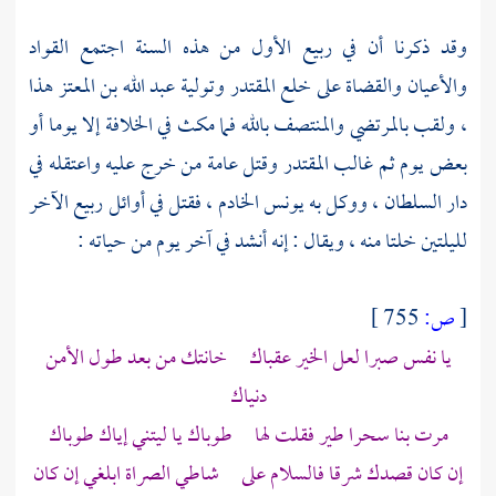
وقد ذكرنا أن في ربيع الأول من هذه السنة اجتمع القواد
والأعيان والقضاة على خلع
المقتدر
وتولية
عبد الله بن المعتز
هذا
، ولقب
بالمرتضي
والمنتصف بالله
فما مكث في الخلافة إلا يوما أو
بعض يوم ثم غالب
المقتدر
وقتل عامة من خرج عليه واعتقله في
دار السلطان ، ووكل به
يونس الخادم ،
فقتل في أوائل ربيع الآخر
لليلتين خلتا منه ، ويقال : إنه أنشد في آخر يوم من حياته :
[
ص:
755 ]
يا نفس صبرا لعل الخير عقباك خانتك من بعد طول الأمن
دنياك
مرت بنا سحرا طير فقلت لها طوباك يا ليتني إياك طوباك
إن كان قصدك شرقا فالسلام على شاطي الصراة ابلغي إن كان