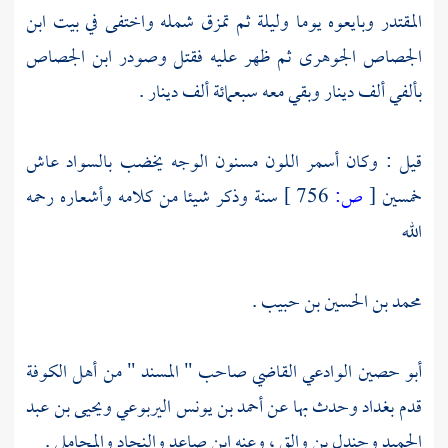
المقتدر
وبايعوه يوما وليلة ثم تمزق شمله واختفى في بيت
ابن
الجصاص
الجوهرى
ثم ظهر عليه فقتل وصودر
ابن الجصاص
بألفي ألف دينار وبقي معه سبعمائة ألف دينار .
قيل : وكان أسمر اللون مسنون الوجه يخضب بالسواد عاش
خمسين
[
ص:
756 ]
سنة وذكر شيئا من كلامه وأشعاره رحمه
الله
محمد بن الحسين بن حبيب .
أبو حصين الوادعي القاضي
صاحب " المسند " من أهل
الكوفة
قدم
بغداد
وحدث بها عن
أحمد بن يونس اليربوعي
ويحيى بن عبد
الحميد
وجندل بن والق ،
وعنه
ابن صاعد
والنجاد
والمحاملي
.