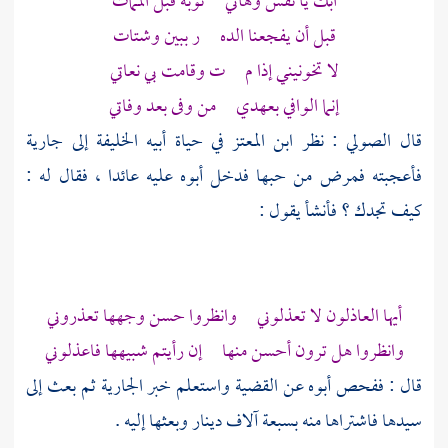
ابك يا نفس وهاتي توبة قبل الممات
قبل أن يفجعنا الده ر ببين وشتات
لا تخونيني إذا م ت وقامت بي نعاتي
إنما الوافي بعهدي من وفى بعد وفاتي
قال
الصولي
: نظر
ابن المعتز
في حياة أبيه الخليفة إلى جارية
فأعجبته فمرض من حبها فدخل أبوه عليه عائدا ، فقال له :
كيف تجدك ؟ فأنشأ يقول :
أيها العاذلون لا تعذلوني وانظروا حسن وجهها تعذروني
وانظروا هل ترون أحسن منها إن رأيتم شبيهها فاعذلوني
قال : ففحص أبوه عن القضية واستعلم خبر الجارية ثم بعث إلى
سيدها فاشتراها منه بسبعة آلاف دينار وبعثها إليه .