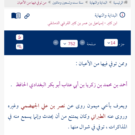
الرئيسية
البداية والنهاية
سنة ست وتسعين ومائتين
من توفي فيها من الأعيان
تراجم الأعلام
البداية والنهاية
ابن كثير - إسماعيل بن عمر بن كثير القرشي الدمشقي
جزء
صفحة
14
752
وممن توفي فيها من الأعيان :
أحمد بن محمد بن زكريا بن أبي عتاب أبو بكر البغدادي الحافظ
.
ويعرف
بأخي ميمون
روى عن
نصر بن علي الجهضمي
وغيره
وروى عنه
الطبراني
وكان يمتنع من أن يحدث وإنما يسمع منه في
المذاكرات ، توفي في شوال منها .