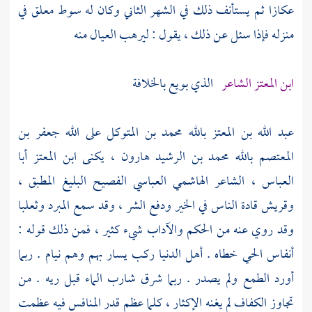
عكازا ثم يستأنف ذلك في الشهر الثاني وكان له سوط معلق في
منزله فإذا سئل عن ذلك ، يقول : ليرهب العيال منه
ابن المعتز الشاعر
الذي بويع بالخلافة
عبد الله بن المعتز بالله محمد بن المتوكل على الله جعفر بن
المعتصم بالله محمد بن الرشيد هارون
، يكنى
ابن المعتز أبا
العباس ،
الشاعر الهاشمي العباسي الفصيح البليغ المطبق ،
وقريش
قادة الناس في الخير ودفع الشر ، وقد سمع
المبرد
وثعلبا
وقد روي عنه من الحكم والآداب شيء كثير ، فمن ذلك قوله :
أنفاس الحي خطاه . أهل الدنيا ركب يسار بهم وهم نيام . ربما
أورد الطمع ولم يصدر . ربما شرق شارب الماء قبل ريه . من
تجاوز الكفاف لم يغنه الإكثار ، كلما عظم قدر المنافس فيه عظمت