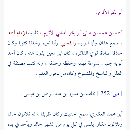
أبو بكر الأثرم .
أحمد بن محمد بن هانئ أبو بكر الطائي الأثرم
،
تلميذ
الإمام أحمد
،
سمع
عفان
وأبا الوليد
والقعنبي
وأبا نعيم
وخلقا كثيرا وكان
حاذقا صادقا قوي الذاكرة ، كان
ابن معين
يقول عنه : كان أحد
أبويه جنيا . لسرعة فهمه وحفظه وحذقه ، وله كتب مصنفة في
العلل والناسخ والمنسوخ وكان من بحور العلم .
[
ص:
752 ]
خلف بن عمرو بن عبد الرحمن بن عيسى
.
أبو محمد العكبري
سمع الحديث وكان ظريفا ، له ثلاثون خاتما
وثلاثون عكازا يلبس في كل يوم من الشهر خاتما ويأخذ في يده