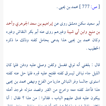
[
ص:
777 ]
محمد بن يحيى .
أبو سعيد
سكن
دمشق
روى عن
إبراهيم بن سعد الجوهري
وأحمد
بن منيع
وابن أبي شيبة
وغيرهم روى عنه
أبو بكر النقاش
وغيره
وكان
محمد بن يحيى
هذا يدعى بحامل كفنه وذلك ما ذكره
الخطيب .
قال : بلغني أنه توفي فغسل وكفن وصلي عليه ودفن فلما كان
الليل جاء نباش ليسرق كفنه ففتح عليه قبره فلما حل عنه كفنه
استوى جالسا وفر النباش هاربا من الفزع ونهض
محمد بن يحيى
هذا فأخذ كفنه معه وخرج من القبر وقصد منزله فوجد أهله
يبكون عليه فدق عليهم الباب ، فقالوا : من هذا ؟ فقال : أنا