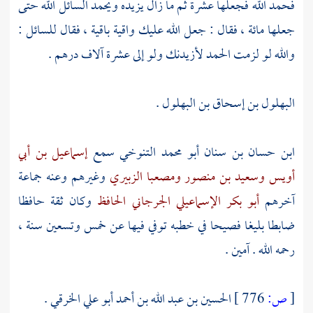
فحمد الله فجعلها عشرة ثم ما زال يزيده ويحمد السائل الله حتى
جعلها مائة ، فقال : جعل الله عليك واقية باقية ، فقال للسائل :
والله لو لزمت الحمد لأزيدنك ولو إلى عشرة آلاف درهم .
البهلول بن إسحاق بن البهلول .
ابن حسان بن سنان أبو محمد التنوخي
سمع
إسماعيل بن أبي
أويس
وسعيد بن منصور
ومصعبا الزبيري
وغيرهم وعنه جماعة
آخرهم
أبو بكر الإسماعيلي الجرجاني الحافظ
وكان ثقة حافظا
ضابطا بليغا فصيحا في خطبه توفي فيها عن خمس وتسعين سنة ،
رحمه الله . آمين .
[
ص:
776 ]
الحسين بن عبد الله بن أحمد أبو علي الخرقي
.