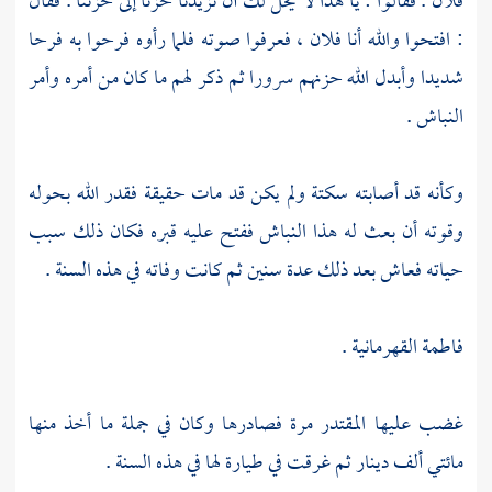
فلان . فقالوا : يا هذا لا يحل لك أن تزيدنا حزنا إلى حزننا . فقال
: افتحوا والله أنا فلان ، فعرفوا صوته فلما رأوه فرحوا به فرحا
شديدا وأبدل الله حزنهم سرورا ثم ذكر لهم ما كان من أمره وأمر
النباش .
وكأنه قد أصابته سكتة ولم يكن قد مات حقيقة فقدر الله بحوله
وقوته أن بعث له هذا النباش ففتح عليه قبره فكان ذلك سبب
حياته فعاش بعد ذلك عدة سنين ثم كانت وفاته في هذه السنة .
فاطمة القهرمانية
.
غضب عليها
المقتدر
مرة فصادرها وكان في جملة ما أخذ منها
مائتي ألف دينار ثم غرقت في طيارة لها في هذه السنة .