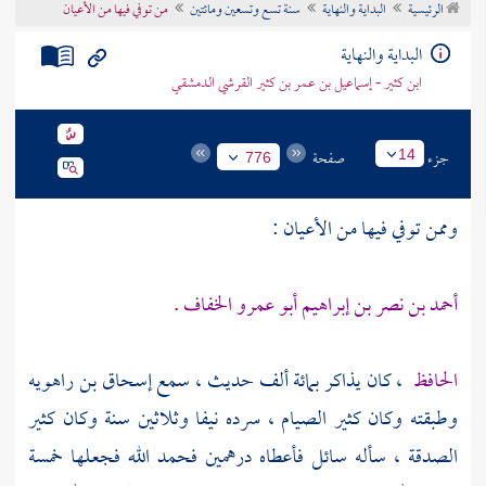
الرئيسية
البداية والنهاية
سنة تسع وتسعين ومائتين
من توفي فيها من الأعيان
تراجم الأعلام
البداية والنهاية
ابن كثير - إسماعيل بن عمر بن كثير القرشي الدمشقي
جزء
صفحة
14
776
وممن توفي فيها من الأعيان :
أحمد بن نصر بن إبراهيم أبو عمرو الخفاف .
الحافظ
،
كان يذاكر بمائة ألف حديث ، سمع
إسحاق بن راهويه
وطبقته وكان كثير الصيام ، سرده نيفا وثلاثين سنة وكان كثير
الصدقة ، سأله سائل فأعطاه درهمين فحمد الله فجعلها خمسة