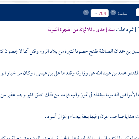
صفحة
784
ثم دخلت
سنة إحدى وثلاثمائة من الهجرة النبوية
سين بن حمدان
الصائفة ففتح حصونا كثيرة من بلاد الروم وقتل أمما لا يحصون كثر
لمقتدر
محمد بن عبيد الله
عن وزارته وقلدها
علي بن عيسى ،
وكان من خيار الوز
 الأمراض الدموية
ببغداد
في تموز وآب فمات من ذلك خلق كثير وجم غفير من أ
ت هدايا صاحب
عمان
وفيها ببغة بيضاء وغزال أسود .
منها ركب
المقتدر
إلى باب الشماسية على الخيل ثم انحدر إلى داره في دجلة ، وكا