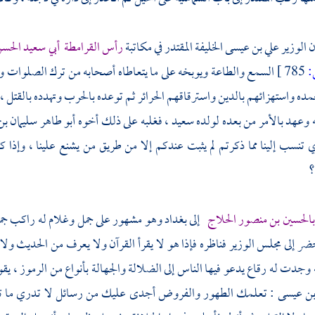
ن
الوزير علي بن عيسى
الخليفة
المقتدر
في مكاتبة
رأس القرامطة
أبي سعيد الحسن 
785 ]
السمع والطاعة ويوبخه على ما يتعاطاه أصحابه من ترك الصلوات و
ده واستهزائهم بالدين واسترقاقهم الحرائر ثم توعده بالحرب وتهدده بالقتل ، 
عهد بالأمر من بعده لولده سعيد ، فغلبه على ذلك أخوه
أبو طاهر سليمان بن
 تنسب إلينا مما ذكرتم لم يثبت عندكم إلا من طريق من يشنع علينا ، وإذا كان
؟
بالحسين بن منصور الحلاج
إلى
بغداد
وهو مشهور على جمل وغلام له راكب جملا
 إلى مجلس الوزير فناظره فإذا هو لا يقرأ القرآن ولا يعرف من الحديث ولا ا
 وجدت له رقاع يدعو فيها الناس إلى الضلالة والجهالة بأنواع من الرموز ، يقول
 بن عيسى
: تعلمك الطهور والفروض أجدى عليك من رسائل لا تدري ما تقو