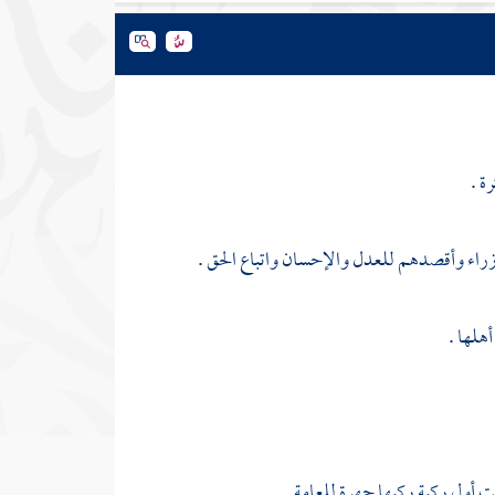
ة .
راء وأقصدهم للعدل والإحسان واتباع الحق .
هلها .
نت أول ركبة ركبها جهرة للعامة .