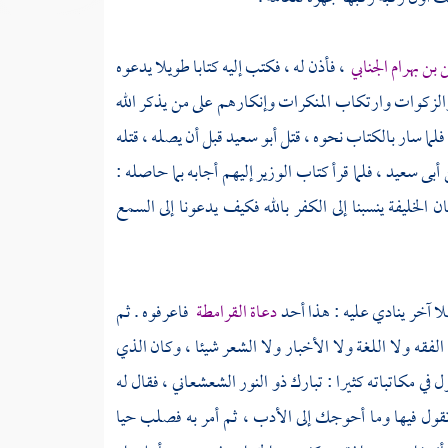
بن بهرام الجنابي
،
فأذن له ، فكتب إليه كتابا طويلا يدعوه
الزكوات وارتكاب المنكرات وإنكارهم على من يذكر الله
فلما سار بالكتاب نحوه ، قتل
أبو سعيد
قبل أن يصله ، قتله
 أبى سعيد ،
فلما قرأ كتاب الوزير إليهم أجابه بما حاصله :
 الخليفة ينسبنا إلى الكفر بالله فكيف يدعونا إلى السمع
 آخر ينادي عليه : هذا أحد
دعاة القرامطة
فاعرفوه . ثم
لفقه ولا اللغة ولا الأخبار ولا الشعر شيئا ، وكان الذي
 في مكاتباته كثيرا :
تبارك ذو النور الشعشعاني ،
فقال له
ل فيها وما أحوجك إلى الأدب ، ثم أمر به فصلب حيا