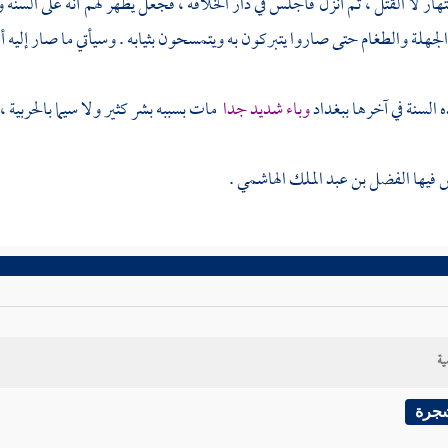
ر لا القتل ، ثم أنزل فأجلس في دار الخلافة ، فجعل يظهر لهم أنه على السنة و
الجهلة والطغام حتى صاروا يتبركون به ويتمسحون بثيابه . وسيأتي ما صار إليه أ
 السنة في آخرها
ببغداد
وباء شديد جدا
مات بسببه بشر كثير ولا سيما بالحربية 
 فيها
الفضل بن عبد الملك الهاشمي
.
ية
شجرة