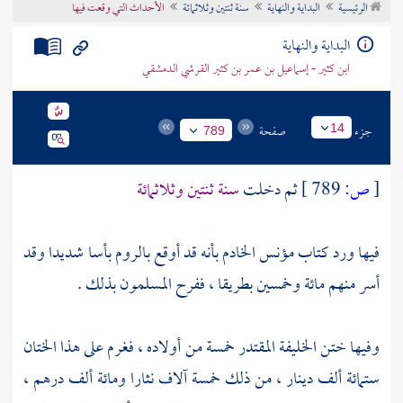
الرئيسية
البداية والنهاية
سنة ثنتين وثلاثمائة
الأحداث التي وقعت فيها
تراجم الأعلام
البداية والنهاية
ابن كثير - إسماعيل بن عمر بن كثير القرشي الدمشقي
جزء
صفحة
14
789
[
ص:
789 ]
ثم دخلت
سنة ثنتين وثلاثمائة
فيها ورد كتاب
مؤنس الخادم
بأنه قد أوقع بالروم بأسا شديدا وقد
أسر منهم مائة وخمسين بطريقا ، ففرح المسلمون بذلك .
وفيها ختن الخليفة
المقتدر
خمسة من أولاده ، فغرم على هذا الختان
ستمائة ألف دينار ، من ذلك خمسة آلاف نثارا ومائة ألف درهم ،