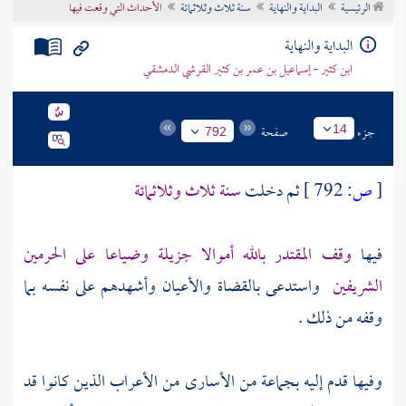
الرئيسية
البداية والنهاية
سنة ثلاث وثلاثمائة
الأحداث التي وقعت فيها
تراجم الأعلام
البداية والنهاية
ابن كثير - إسماعيل بن عمر بن كثير القرشي الدمشقي
جزء
صفحة
14
792
[
ص:
792 ]
ثم دخلت
سنة ثلاث وثلاثمائة
فيها
وقف
المقتدر بالله
أموالا جزيلة وضياعا على الحرمين
الشريفين
واستدعى بالقضاة والأعيان وأشهدهم على نفسه بما
وقفه من ذلك .
وفيها قدم إليه بجماعة من الأسارى من الأعراب الذين كانوا قد