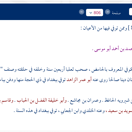
صفحة
806
وممن توفي فيها من الأعيان :
حمد بن أحمد أبو موسى
.
كوفي المعروف بالحامض ، صحب
ثعلبا
أربعين سنة وخلفه في حلقته وصنف " 
ان دينا صالحا روى عنه
أبو عمر الزاهد
توفي
ببغداد
في ذي الحجة منها ودفن بباب
ن شيرويه الحافظ
.
وعمران بن مجاشع
.
وأبو خليفة الفضل بن الحباب
.
وقاسم بن
ويد بن سعيد ،
وعنه
الخلدي
وابن الجعابي ،
توفي
ببغداد
في هذه السنة .