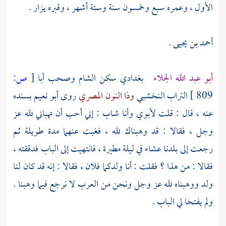
الأول ، وعمره سبع وخمسون سنة وستة أشهر ، وقبره يزار .
أحمد بن يحيى .
أبو عبد الله الجلاء
بغدادي سكن
الشام
وصحب
أبا
[
ص:
809 ]
التراب النخشبي
وذا النون المصري
روى
أبو نعيم
بسنده
عنه ، قال : قلت لأبوي وأنا شاب : إني أحب أن تهباني لله عز
وجل ، فقالا : قد وهبناك لله ، فغبت عنهما مدة طويلة ثم
رجعت إلى بلدنا عشاء في ليلة مطيرة ، فانتهيت إلى الباب فدققته ،
فقالا : من هذا ؟ فقلت : أنا ولدكما فلان ، فقالا : إنه قد كان لنا
ولد ووهبناه لله عز وجل ونحن من العرب لا نرجع فيما وهبنا .
ولم يفتحا لي الباب .