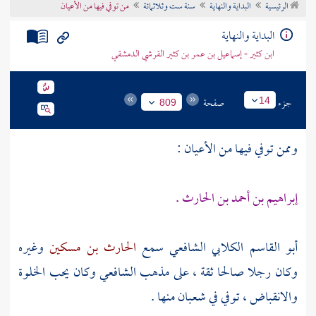
الرئيسية
البداية والنهاية
سنة ست وثلاثمائة
من توفي فيها من الأعيان
تراجم الأعلام
البداية والنهاية
ابن كثير - إسماعيل بن عمر بن كثير القرشي الدمشقي
جزء
صفحة
14
809
وممن توفي فيها من الأعيان :
إبراهيم بن أحمد بن الحارث .
أبو القاسم الكلابي الشافعي
سمع
الحارث بن مسكين
وغيره
وكان رجلا صالحا ثقة ، على مذهب الشافعي وكان يحب الخلوة
والانقباض ، توفي في شعبان منها .