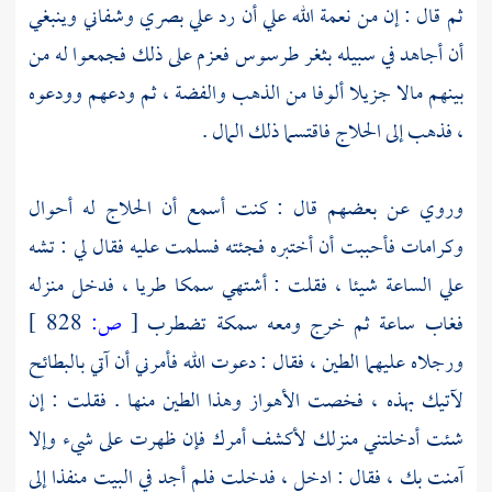
ثم قال : إن من نعمة الله علي أن رد علي بصري وشفاني وينبغي
أن أجاهد في سبيله بثغر
طرسوس
فعزم على ذلك فجمعوا له من
بينهم مالا جزيلا ألوفا من الذهب والفضة ، ثم ودعهم وودعوه
، فذهب إلى
الحلاج
فاقتسما ذلك المال .
وروي عن بعضهم قال : كنت أسمع أن
الحلاج
له أحوال
وكرامات فأحببت أن أختبره فجئته فسلمت عليه فقال لي : تشه
علي الساعة شيئا ، فقلت : أشتهي سمكا طريا ، فدخل منزله
فغاب ساعة ثم خرج ومعه سمكة تضطرب
[
ص:
828 ]
ورجلاه عليهما الطين ، فقال : دعوت الله فأمرني أن آتي بالبطائح
لآتيك بهذه ، فخصت
الأهواز
وهذا الطين منها . فقلت : إن
شئت أدخلتني منزلك لأكشف أمرك فإن ظهرت على شيء وإلا
آمنت بك ، فقال : ادخل ، فدخلت فلم أجد في البيت منفذا إلى