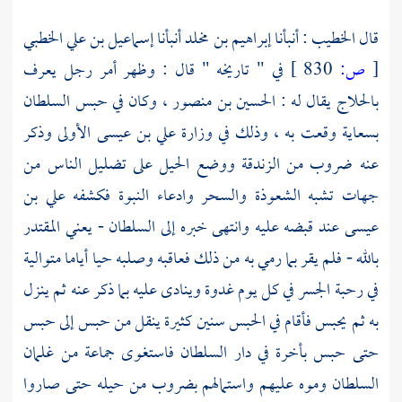
قال
الخطيب
: أنبأنا
إبراهيم بن مخلد
أنبأنا
إسماعيل بن علي الخطبي
[
ص:
830 ]
في " تاريخه " قال : وظهر أمر رجل يعرف
بالحلاج
يقال له :
الحسين بن منصور ،
وكان في حبس السلطان
بسعاية وقعت به ، وذلك في وزارة علي بن عيسى الأولى وذكر
عنه ضروب من الزندقة ووضع الحيل على تضليل الناس من
جهات تشبه الشعوذة والسحر وادعاء النبوة فكشفه
علي بن
عيسى
عند قبضه عليه وانتهى خبره إلى السلطان - يعني
المقتدر
بالله
- فلم يقر بما رمي به من ذلك فعاقبه وصلبه حيا أياما متوالية
في رحبة الجسر في كل يوم غدوة وينادى عليه بما ذكر عنه ثم ينزل
به ثم يحبس فأقام في الحبس سنين كثيرة ينقل من حبس إلى حبس
حتى حبس بأخرة في دار السلطان فاستغوى جماعة من غلمان
السلطان وموه عليهم واستمالهم بضروب من حيله حتى صاروا