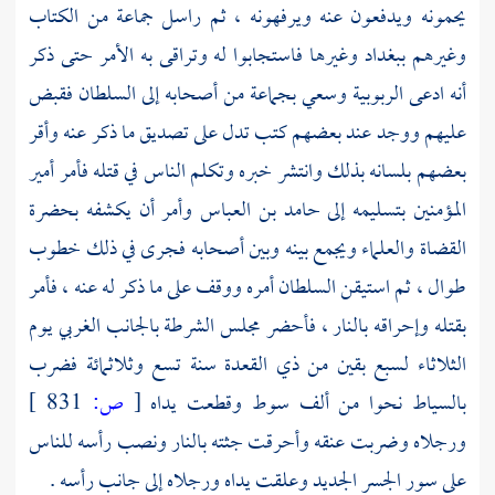
يحمونه ويدفعون عنه ويرفهونه ، ثم راسل جماعة من الكتاب
وغيرهم
ببغداد
وغيرها فاستجابوا له وتراقى به الأمر حتى ذكر
أنه ادعى الربوبية وسعي بجماعة من أصحابه إلى السلطان فقبض
عليهم ووجد عند بعضهم كتب تدل على تصديق ما ذكر عنه وأقر
بعضهم بلسانه بذلك وانتشر خبره وتكلم الناس في قتله فأمر أمير
المؤمنين بتسليمه إلى
حامد بن العباس
وأمر أن يكشفه بحضرة
القضاة والعلماء ويجمع بينه وبين أصحابه فجرى في ذلك خطوب
طوال ، ثم استيقن السلطان أمره ووقف على ما ذكر له عنه ، فأمر
بقتله وإحراقه بالنار ، فأحضر مجلس الشرطة بالجانب الغربي يوم
الثلاثاء لسبع بقين من ذي القعدة سنة تسع وثلاثمائة فضرب
بالسياط نحوا من ألف سوط وقطعت يداه
[
ص:
831 ]
ورجلاه وضربت عنقه وأحرقت جثته بالنار ونصب رأسه للناس
على سور الجسر الجديد وعلقت يداه ورجلاه إلى جانب رأسه .