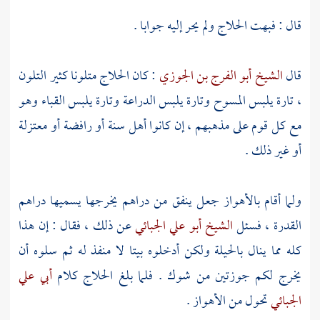
قال : فبهت
الحلاج
ولم يحر إليه جوابا .
قال
الشيخ أبو الفرج بن الجوزي
: كان
الحلاج
متلونا كثير التلون
، تارة يلبس المسوح وتارة يلبس الدراعة وتارة يلبس القباء وهو
مع كل قوم على مذهبهم ، إن كانوا أهل سنة أو
رافضة
أو
معتزلة
أو غير ذلك .
ولما أقام
بالأهواز
جعل ينفق من دراهم يخرجها يسميها دراهم
القدرة ، فسئل
الشيخ أبو علي الجبائي
عن ذلك ، فقال : إن هذا
كله مما ينال بالحيلة ولكن أدخلوه بيتا لا منفذ له ثم سلوه أن
يخرج لكم جوزتين من شوك . فلما بلغ
الحلاج
كلام
أبي علي
الجبائي
تحول من
الأهواز
.