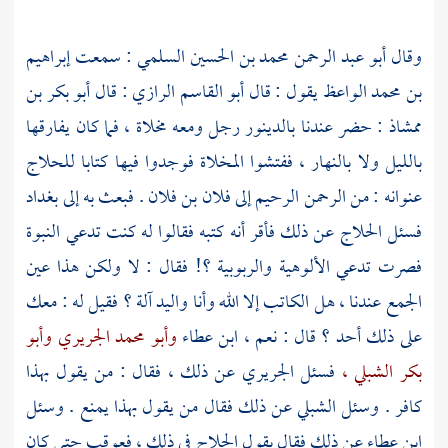
وقال
أبو عبد الرحمن محمد بن الحسين السلمي
: سمعت
إبراهيم
بن محمد الواعظ
يقول : قال
أبو القاسم الرازي
: قال
أبو بكر بن
ممشاذ
: حضر عندنا
بالدينور
رجل ومعه مخلاة ، فما كان يفارقها
بالليل ولا بالنهار ، ففتشوا المخلاة فوجدوا فيها كتابا
للحلاج
عنوانه : من الرحمن الرحيم إلى فلان بن فلان . فبعث به إلى
بغداد
فسئل
الحلاج
عن ذلك فأقر أنه كتبه فقالوا له كنت تدعي النبوة
فصرت تدعي الألوهية والربوبية ؟! فقال : لا ولكن هذا عين
الجمع عندنا ، هل الكاتب إلا الله وأنا واليد آلة ؟ فقيل له : معك
على ذلك أحد ؟ قال : نعم ،
ابن عطاء
وأبو محمد الجريري
وأبو
بكر الشبلي ،
فسئل
الجريري
عن ذلك ، فقال : من يقول بهذا
كافر . وسئل
الشبلي
عن ذلك فقال من يقول بهذا يمنع . وسئل
ابن عطاء
عن ذلك فقال بقول
الحلاج
في ذلك ، فعوقب حتى كان