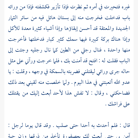
غيره فتحيرت في أمره ثم نظرت فإذا تأزير فكشفته فإذا من ورائه
باب فدخلت فخرجت منه إلى بستان هائل فيه من سائر الثمار
الجديدة والمعتقة قد أحسن إبقاؤها وإذا أشياء كثيرة معدة للأكل
وإذا هناك بركة كبيرة فيها سمك كثير كبار فدخلتها فأخرجت
منها واحدة ، فنال رجلي من الطين كما نال رجليه وجئت إلى
الباب فقلت له : افتح قد آمنت بك ، فلما خرجت ورآني على مثل
حاله جرى ورائي ليقتلني فضربته بالسمكة في وجهه ، وقلت : يا
عدو الله أتعبتني في هذا اليوم . ولما خلصت منه لقيني بعد ذلك
فضاحكني ، وقال : لا تفش هذا لأحد أبعث إليك من يقتلك
على فراشك .
قال : فلم أحدث به أحدا حتى صلب . وقد قال يوما لرجل :
آمن بي حتى أبعث لك بعصفورة تأخذ من ذرقها وزن حبة