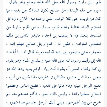
لهم : إني رأيت رسول الله صلى الله عليه وسلم وهو يقول :
سيرد على هذه البلدة رجل صالح يكون شفاؤك على يديه ، فما
كان من قريب حتى كان الوقت الذي واعده فيه
الحلاج ،
ودخل
الحلاج
البلدة مختفيا وعليه ثياب صوف بيض فلزم سارية من
المسجد يتعبد فيه لا يلتفت إلى أحد ، فابتدر الناس إلى ذلك
المتعامي المتزامن ، فقيل له : قدم رجل صالح فهلم إليه ،
فحملوه حتى وضعوه بين يديه فكلمه فعرفه فقال له : يا
أبا عبد
الله
إني رأيت رسول الله صلى الله عليه وسلم في المنام وهو يقول
لي كذا وكذا ، فعسى أن يكون أنت إياه . فرفع يديه ودعا الله عز
وجل ، والناس حضور متكاثرون ينظرون ماذا يكون من أمره ،
ففتح الرجل عينيه وقام قائما على قدميه ، فضج الناس وعظموا
الحلاج
تعظيما زائدا ، وليس ذلك بحق ، فأقام عندهم مدة ثم
خرج من بين أظهرهم ، وبقي ذلك الرجل عندهم عدة شهور ،