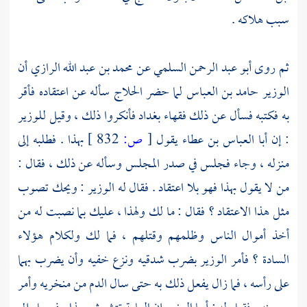
سبب هلاكه .
ثم روى
أبو عبد الرحمن السلمي
عن
محمد بن عبد الله الرازي
أن
الوزير
حامد بن العباس
لما حضر
الحلاج
سأله عن اعتقاده فأقر
به فكتبه فسأل عن ذلك فقهاء
بغداد
فأنكروا ذلك ، وقيل للوزير
: إن
أبا العباس بن عطاء
يقول
[
ص:
832 ]
بهذا . فطلبه إلى
منزله ، وجاء فجلس في صدر المجلس وسأله عن ذلك ، فقال :
من لا يقول بهذا فهو بلا اعتقاد . فقال له الوزير : ويحك تصوب
مثل هذا الاعتقاد ؟ فقال : ما لك ولهذا ، عليك بما نصبت له من
أخذ أموال الناس وظلمهم وقتلهم ، فما لك ولكلام هؤلاء
السادة ؟ فأمر الوزير بضرب شدقيه ونزع خفيه وأن يضرب بهما
على رأسه ، فما زال يفعل ذلك به حتى سال الدم من منخريه وأمر