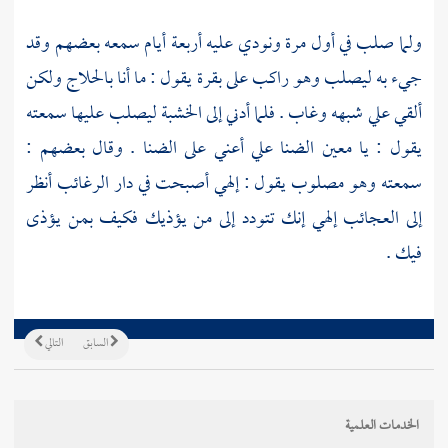
ولما صلب في أول مرة ونودي عليه أربعة أيام سمعه بعضهم وقد
جيء به ليصلب وهو راكب على بقرة يقول : ما أنا
بالحلاج
ولكن
ألقي علي شبهه وغاب . فلما أدني إلى الخشبة ليصلب عليها سمعته
يقول : يا معين الضنا علي أعني على الضنا . وقال بعضهم :
سمعته وهو مصلوب يقول : إلهي أصبحت في دار الرغائب أنظر
إلى العجائب إلهي إنك تتودد إلى من يؤذيك فكيف بمن يؤذى
فيك .
السابق
التالي
الخدمات العلمية