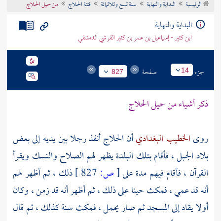
الرئيسية
البداية والنهاية
سنة تسع وثلاثمائة
فتنة الحلاج
من حيل الحلاج
تراجم الأعلام
البداية والنهاية
ابن كثير - إسماعيل بن عمر بن كثير القرشي الدمشقي
جزء
صفحة
14
827
ذكر أشياء من حيل
الحلاج
روى
الخطيب
البغدادي
أن
الحلاج
أنفذ رجلا بين يديه إلى بعض
بلاد الجبل ، فأقام بتلك البلدة يظهر لهم الصلاح والنسك ويقرأ
القرآن ، فأقام فيهم مدة على
[
ص:
827 ]
ذلك ، ثم أظهر لهم
أنه قد عمي ، فمكث حينا على ذلك ، ثم أظهر أنه قد زمن ، وكان
أولا يقاد إلى المسجد ثم صار يحمل ، فمكث سنة كذلك ، ثم قال