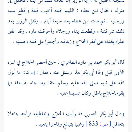
بسجنه ، فقيل له : أيها الوزير إن العامة تتشوش بهذا . فحمل إلى
منزله ، فقال
ابن عطاء
: اللهم اقتله أخبث قتلة واقطع يديه
ورجليه . ثم مات
ابن عطاء
بعد سبعة أيام ، وقتل الوزير بعد
ذلك شر قتلة ، وقطعت يداه ورجلاه وأحرقت داره . وقد اتفق
علماء
بغداد
على كفر
الحلاج
وزندقته وأجمعوا على قتله وصلبه .
قال
أبو بكر محمد بن داود الظاهري
: حين أحضر
الحلاج
في المرة
الأولى قبل وفاة
أبي بكر
هذا وسئل عنه ، فقال : إن كان ما أنزل
الله على نبيه صلى الله عليه وسلم حقا وما جاء به حقا فما
يقوله
الحلاج
باطل وكان شديدا عليه .
وقال
أبو بكر الصولي
قد رأيت
الحلاج
وخاطبته فرأيته جاهلا
يتعاقل
[
ص:
833 ]
وغبيا يتبالغ وفاجرا يتعبد .