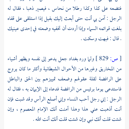
فتضعه على كذا وكذا رطلا من نحاس ، فيصير ذهبا ، فقال له
الرجل : آمن بي أنت حتى أبعث إليك بفيل إذا استلقى على قفاه
بلغت قوائمه السماء وإذا أردت أن تخفيه وضعته في إحدى عينيك
. قال : فبهت وسكت .
[
ص:
829 ]
ولما ورد
بغداد
جعل يدعو إلى نفسه ويظهر أشياء
من المخاريق وغيرها من الأحوال الشيطانية وأكثر ما كان يروج
على
الرافضة
لقلة عقولهم وضعف تمييزهم بين الحق والباطل
فاستدعى يوما برئيس من
الرافضة
فدعاه إلى الإيمان به ، فقال له
الرجل : إني رجل أحب النساء وإني أصلع الرأس وقد شبت فإن
أنت أذهبت عني هذا وهذا آمنت أنك الإمام المعصوم ، وإن
شئت قلت أنك نبي وإن شئت قلت أنك أنت الله .