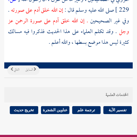
229 ]
صلى الله عليه وسلم قال :
إن الله خلق
آدم
على صورته
.
وفي غير الصحيحين
. إن الله خلق
آدم
على صورة الرحمن عز
وجل
. وقد تكلم العلماء على هذا الحديث فذكروا فيه مسالك
كثيرة ليس هذا موضع بسطها ، والله أعلم .
السابق
التالي
الخدمات العلمية
تفسير الآية
ترجمة علم
عناوين الشجرة
تخريج حديث