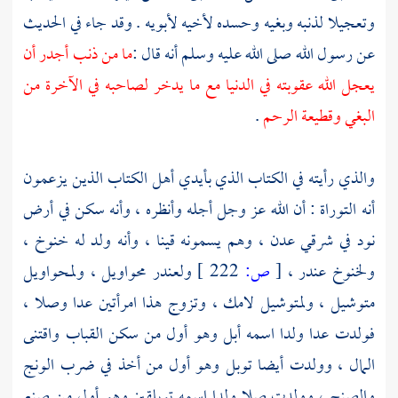
وتعجيلا لذنبه وبغيه وحسده لأخيه لأبويه . وقد جاء في الحديث
عن رسول الله صلى الله عليه وسلم أنه قال :
ما من ذنب أجدر أن
يعجل الله عقوبته في الدنيا مع ما يدخر لصاحبه في الآخرة من
البغي وقطيعة الرحم
.
والذي رأيته في الكتاب الذي بأيدي
أهل الكتاب
الذين يزعمون
أنه التوراة : أن الله عز وجل أجله وأنظره ، وأنه سكن في أرض
نود
في شرقي
عدن
، وهم يسمونه
قينا
، وأنه ولد له
خنوخ
،
ولخنوخ
عندر
،
[
ص:
222 ]
ولعندر
محواويل
،
ولمحواويل
متوشيل
،
ولمتوشيل
لامك
، وتزوج هذا امرأتين
عدا
وصلا ،
فولدت عدا ولدا اسمه
أبل
وهو أول من سكن القباب واقتنى
المال ، وولدت أيضا
توبل
وهو أول من أخذ في ضرب الونج
والصنج ، وولدت
صلا
ولدا اسمه
توبلقين
وهو أول من صنع