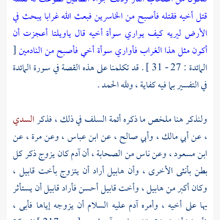
قتل أخيه فقتله فأصبح من الخاسرين فبعث الله غرابا يبحث في
الأرض ليريه كيف يواري سوأة أخيه قال ياويلتا أعجزت أن
أكون مثل هذا الغراب فأواري سوأة أخي فأصبح من النادمين
[
المائدة : 27 - 31 ] . قد تكلمنا على هذه القصة في سورة المائدة
في التفسير بما فيه كفاية ، ولله الحمد .
ولنذكر هنا ملخص ما ذكره أئمة السلف في ذلك ، فذكر
السدي
، عن
أبي مالك
،
وأبي صالح
، عن
ابن عباس
، وعن
مرة
، عن
ابن مسعود
، وعن ناس من الصحابة ، أن
آدم
كان يزوج ذكر كل
بطن بأنثى الأخرى ، وأن
هابيل
أراد أن يتزوج بأخت
قابيل
،
وكان أكبر من
هابيل
، وأخت
قابيل
أحسن فأراد
قابيل
أن يستأثر
بها على أخيه ، وأمره
آدم
عليه السلام أن يزوجه إياها فأبى ،