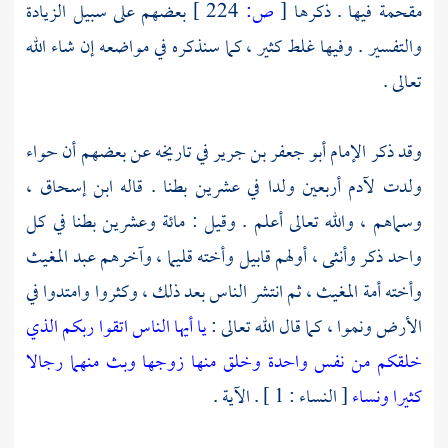
مقحمة فيها . ذكرها
[
ص:
224 ]
بعضهم على سبيل الزيادة
والتفسير . وفيها غلط كثير ، كما سنذكره في مواضعه إن شاء الله
تعالى .
وقد ذكر
الإمام أبو جعفر بن جرير
في تاريخه عن بعضهم أن
حواء
ولدت
لآدم
أربعين ولدا في عشرين بطنا . قاله
ابن إسحاق
،
وسماهم ، والله تعالى أعلم . وقيل : مائة وعشرين بطنا في كل
واحد ذكر وأنثى ، أولهم
قابيل
وأخته
قليما
، وآخرهم
عبد المغيث
وأخته
أمة المغيث
، ثم انتشر الناس بعد ذلك ، وكثروا وامتدوا في
الأرض ونموا ، كما قال الله تعالى :
يا أيها الناس اتقوا ربكم الذي
خلقكم من نفس واحدة وخلق منها زوجها وبث منهما رجالا
كثيرا ونساء
[ النساء : 1 ] . الآية .