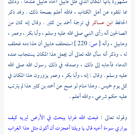
مشهورة بأنها المكان الذي قتل
قابيل
أخاه
هابيل
عندها . وذلك
مما تلقوه عن أهل الكتاب ، فالله أعلم بصحة ذلك . وقد ذكر
الحافظ
ابن عساكر
في ترجمة
أحمد بن كثير
. وقال إنه كان من
الصالحين أنه رأى النبي صلى الله عليه وسلم ،
وأبا بكر
،
وعمر
،
وهابيل
، وأنه
[
ص:
220 ]
استحلف
هابيل
أن هذا دمه فحلف
له ، وذكر أنه سأل الله تعالى أن يجعل هذا المكان يستجاب عنده
الدعاء فأجابه إلى ذلك ، وصدقه في ذلك رسول الله صلى الله
عليه وسلم . وقال : إنه ،
وأبا بكر
،
وعمر
يزورون هذا المكان في
كل يوم خميس . وهذا منام لو صح عن
أحمد بن كثير
هذا لم يترتب
عليه حكم شرعي ، والله أعلم .
وقوله تعالى :
فبعث الله غرابا يبحث في الأرض ليريه كيف
يواري سوءة أخيه قال يا ويلتا أعجزت أن أكون مثل هذا الغراب