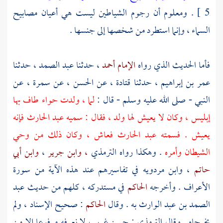
5 ] . ومعلوم أن رجوم الشياطين ليست هي أعيان مصابيح
السماء ، وإنما استطرد من شخصها إلى جنسها .
فأما الحديث الذي رواه
الإمام أحمد
، حدثنا
عبد الصمد
، حدثنا
عمر بن إبراهيم
، حدثنا
قتادة
، عن
الحسن
، عن
سمرة
، عن
النبي - صلى الله عليه وسلم - قال :
لما ، ولدت
حواء
طاف بها
إبليس ، وكان لا يعيش لها ولد ، فقال : سميه
عبد الحارث
فإنه
يعيش . فسمته
عبد الحارث
فعاش ، وكان ذلك من وحي
الشيطان وأمره
. وهكذا رواه
الترمذي
، وابن جرير
،
وابن أبي
حاتم
،
وابن مردويه
في تفاسيرهم عند هذه الآية من سورة
الأعراف . وأخرجه
الحاكم
في مستدركه ، كلهم من حديث
عبد
الصمد بن عبد الوارث
به . وقال
الحاكم
: صحيح الإسناد ، ولم
يخرجاه . وقال
الترمذي
: حسن غريب لا نعرفه مرفوعا إلا من