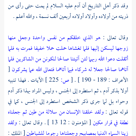
وقد ذكر أهل التاريخ أن
آدم
عليه السلام لم يمت حتى رأى من
ذريته من أولاده وأولاد أولاده أربعين ألف نسمة ، والله أعلم .
وقال تعالى :
هو الذي خلقكم من نفس واحدة وجعل منها
زوجها ليسكن إليها فلما تغشاها حملت حملا خفيفا فمرت به فلما
أثقلت دعوا الله ربهما لئن آتيتنا صالحا لنكونن من الشاكرين فلما
آتاهما صالحا جعلا له شركاء فيما آتاهما فتعالى الله عما يشركون
[
الأعراف : 189 - 190 ] .
[
ص:
225 ]
الآيات . فهذا تنبيه
أولا بذكر
آدم
، ثم استطرد إلى الجنس ، وليس المراد بهذا ذكر
آدم
وحواء
بل لما جرى ذكر الشخص استطرد إلى الجنس ، كما في
قوله تعالى :
ولقد خلقنا الإنسان من سلالة من طين ثم جعلناه
نطفة في قرار مكين
[ المؤمنون : 12 13 ] . وقال تعالى :
ولقد
زينا السماء الدنيا بمصابيح وجعلناها رجوما للشياطين
[ الملك :