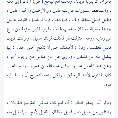
فأمرهما أن يقربا قربانا ، وذهب
آدم
ليحج
[
ص:
217 ]
إلى
مكة
، واستحفظ السماوات على بنيه فأبين ، والأرضين والجبال فأبين ،
فتقبل
قابيل
بحفظ ذلك ، فلما ذهب قربا قربانهما ، فقرب
هابيل
جذعة سمينة ، وكان صاحب غنم ، وقرب
قابيل
حزمة من زرع
من رديء زرعه ، فنزلت نار فأكلت قربان
هابيل
، وتركت قربان
قابيل
فغضب . وقال : لأقتلنك حتى لا تنكح أختي . فقال : إنما
يتقبل الله من المتقين . وروي عن
ابن عباس
من وجوه أخر ،
وعن
عبد الله بن عمرو
. وقال
عبد الله بن عمرو
، وايم الله إن
كان المقتول لأشد الرجلين ، ولكن منعه التحرج أن يبسط إليه
يده .
وذكر
أبو جعفر الباقر
: أن
آدم
كان مباشرا لتقربهما القربان ،
والتقبل من
هابيل
دون
قابيل
، فقال :
قابيل
لآدم
: إنما تقبل منه