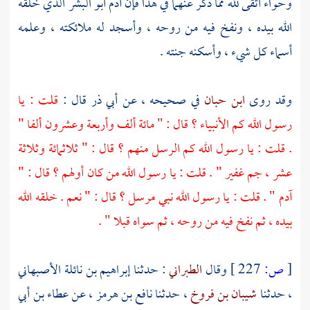
وحواء
أتقى لله مما ذكر عنهما في هذا فإن
آدم
أبو البشر الذي خلقه
الله بيده ، ونفخ فيه من روحه ، وأسجد له ملائكته ، وعلمه
أسماء كل شيء ، وأسكنه جنته .
وقد روى
ابن حبان
في صحيحه ، عن
أبي ذر
قال :
قلت : يا
رسول الله كم الأنبياء ؟ قال : " مائة ألف وأربعة وعشرون ألفا "
. قلت : يا رسول الله كم الرسل منهم ؟ قال : " ثلاثمائة وثلاثة
عشر ، جم غفير " . قلت : يا رسول الله من كان أولهم ؟ قال : "
آدم
" . قلت : يا رسول الله نبي مرسل ؟ قال : " نعم . خلقه الله
بيده ، ثم نفخ فيه من روحه ، ثم سواه قبلا " .
[
ص:
227 ]
وقال
الطبراني
: حدثنا
إبراهيم بن نائلة الأصبهاني
، حدثنا
شيبان بن فروخ
، حدثنا
نافع بن هرمز
، عن
عطاء بن أبي