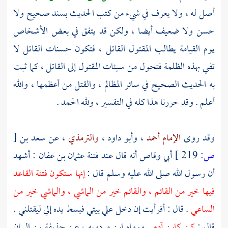
أصل له ، ولا يعرف في شيء من كتب الحديث بسند صحيح ولا
حسن ولا ضعيف أيضا ، ولكن قد يتفق في بعض الأشخاص
يوم القيامة يطالب المقتول القاتل ، فتكون حسنات القاتل لا
تفي بهذه الظلمة فتحول من سيئات المقتول إلى القاتل ، كما ثبت
به الحديث الصحيح في سائر المظالم ، والقتل من أعظمها ، والله
أعلم . وقد حررنا هذا كله في التفسير ، ولله الحمد .
وقد روى
الإمام أحمد
،
وأبو داود
،
والترمذي
، عن
سعد بن
[
ص:
219 ]
أبي وقاص
أنه قال عند فتنة
عثمان بن عفان :
أشهد
أن رسول الله صلى الله عليه وسلم قال :
إنها ستكون فتنة القاعد
فيها خير من القائم ، والقائم خير من الماشي ، والماشي خير من
الساعي
. قال : أفرأيت إن دخل علي بيتي فبسط يده إلي ليقتلني .
قال :
كن كابن
آدم
. ورواه
ابن مردويه
، عن
حذيفة بن اليمان