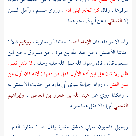
مرفوعا . وقال
كن كخير ابني آدم
. وروى
مسلم
، وأهل السنن
إلا
النسائي
، عن أبي ذر نحو هذا .
وأما الآخر فقد قال
الإمام أحمد
: حدثنا
أبو معاوية
،
ووكيع
قالا :
حدثنا
الأعمش
، عن
عبد الله بن مرة
، عن
مسروق
، عن
ابن
مسعود
قال : قال رسول الله صلى الله عليه وسلم :
لا تقتل نفس
ظلما إلا كان على ابن
آدم
الأول كفل من دمها ; لأنه كان أول من
سن القتل
. ورواه الجماعة سوى
أبي داود
من حديث
الأعمش
به
. وهكذا روي عن
عبد الله بن عمرو بن العاص
،
وإبراهيم
النخعي
أنهما قالا مثل هذا سواء .
وبجبل قاسيون
شمالي
دمشق
مغارة يقال لها : مغارة الدم .