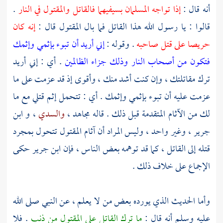
أنه قال :
إذا تواجه المسلمان بسيفيهما فالقاتل والمقتول في النار
.
قالوا : يا رسول الله هذا القاتل فما بال المقتول قال :
إنه كان
حريصا على قتل صاحبه
. وقوله :
إني أريد أن تبوء بإثمي وإثمك
فتكون من أصحاب النار وذلك جزاء الظالمين
. أي : إني أريد
ترك مقاتلتك ، وإن كنت أشد منك ، وأقوى إذ قد عزمت على ما
عزمت عليه أن تبوء بإثمي وإثمك . أي : تتحمل إثم قتلي مع ما
لك من الآثام المتقدمة قبل ذلك . قاله
مجاهد
،
والسدي
، و
ابن
جرير
، وغير واحد ، وليس المراد أن آثام المقتول تتحول بمجرد
قتله إلى القاتل ، كما قد توهمه بعض الناس ، فإن
ابن جرير
حكى
الإجماع على خلاف ذلك .
وأما الحديث الذي يورده بعض من لا يعلم ، عن النبي صلى الله
عليه وسلم أنه قال :
ما ترك القاتل على المقتول من ذنب
. فلا