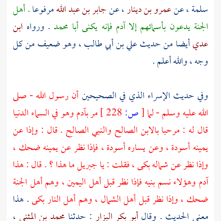
سلمة
، عن
عمرو بن دينار
، عن
جابر بن عبد الله
مرفوعا
. أهل
الجنة يدعون بأسمائهم إلا
آدم
فإنه يكنى
أبا محمد
. ورواه
ابن
عدي
أيضا من حديث
علي بن أبي طالب
، وهو ضعيف من كل
وجه ، والله أعلم .
وفي حديث الإسراء الذي في الصحيحين
أن رسول الله - صلى
الله عليه وسلم - لما
[
ص:
228 ]
مر
بآدم
وهو في السماء الدنيا
قال له : مرحبا بالابن الصالح والنبي الصالح . قال : وإذا عن
يمينه أسودة ، وعن يساره أسودة ، فإذا نظر عن يمينه ضحك ،
وإذا نظر عن شماله بكى ، فقلت : يا
جبريل
ما هذا ؟ . قال : هذا
آدم
وهؤلاء نسم بنيه فإذا نظر قبل أهل اليمين ، وهم أهل الجنة
ضحك ، وإذا نظر قبل أهل الشمال ، وهم أهل النار بكى
. هذا
معنى الحديث . وقال
أبو بكر البزار
: حدثنا
محمد بن المثنى
،