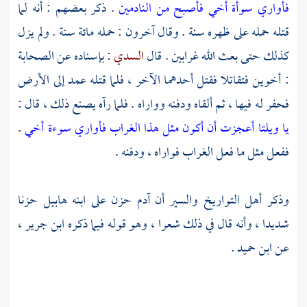
فأواري سوأة أخي فأصبح من النادمين
. ذكر بعضهم : أنه لما
قتله حمله على ظهره سنة . وقال آخرون : حمله مائة سنة . ولم يزل
كذلك حتى بعث الله غرابين . قال
السدي
: بإسناده عن الصحابة
: أخوين فتقاتلا فقتل أحدهما الآخر ، فلما قتله عمد إلى الأرض
فحفر له فيها ، ثم ألقاه ودفنه وواراه . فلما رآه يصنع ذلك ، قال :
يا ويلتا أعجزت أن أكون مثل هذا الغراب فأواري سوءة أخي
.
ففعل مثل ما فعل الغراب فواراه ، ودفنه .
وذكر أهل التواريخ والسير أن
آدم
حزن على ابنه
هابيل
حزنا
شديدا ، وأنه قال في ذلك شعرا ، وهو قوله فيما ذكره
ابن جرير
،
عن
ابن حميد
.