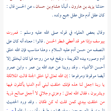
حدثنا
يزيد بن هارون
، أنبأنا
هشام بن حسان
، عن
الحسن
قال :
كان عقل
آدم
مثل عقل جميع ولده .
وقال بعض العلماء في قوله صلى الله عليه وسلم :
فمررت
بيوسف وإذا هو قد أعطي شطر
الحسن
. قالوا : معناه أنه كان على
النصف من حسن
آدم
عليه السلام ، وهذا مناسب فإن الله خلق
آدم
وصوره بيده الكريمة ، ونفخ فيه من روحه فما كان ليخلق إلا
أحسن الأشياء . وقد روينا عن
عبد الله بن عمر
،
وابن عمرو
أيضا موقوفا ومرفوعا :
إن الله تعالى لما خلق الجنة قالت الملائكة
يا ربنا اجعل لنا هذه فإنك خلقت لبني
آدم
الدنيا يأكلون فيها
ويشربون ، فقال الله تعالى : وعزتي وجلالي لا أجعل صالح ذرية
من خلقت بيدي كمن قلت له كن فكان
. وقد ورد الحديث
المروي في الصحيحين ، وغيرهما من طرق ، أن رسول الله
[
ص: