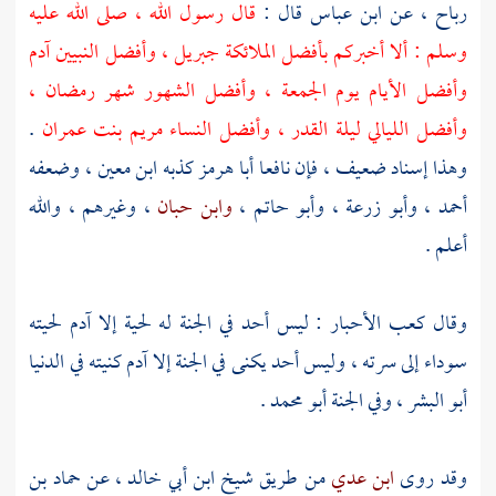
رباح
، عن
ابن عباس
قال :
قال رسول الله ، صلى الله عليه
وسلم : ألا أخبركم بأفضل الملائكة
جبريل
، وأفضل النبيين
آدم
وأفضل الأيام يوم الجمعة ، وأفضل الشهور شهر رمضان ،
وأفضل الليالي ليلة القدر ، وأفضل النساء
مريم بنت عمران
.
وهذا إسناد ضعيف ، فإن
نافعا أبا هرمز
كذبه
ابن معين
، وضعفه
أحمد
،
وأبو زرعة
،
وأبو حاتم
،
وابن حبان
، وغيرهم ، والله
أعلم .
وقال
كعب الأحبار
: ليس أحد في الجنة له لحية إلا
آدم
لحيته
سوداء إلى سرته ، وليس أحد يكنى في الجنة إلا
آدم
كنيته في الدنيا
أبو البشر
، وفي الجنة
أبو محمد
.
وقد روى
ابن عدي
من طريق شيخ
ابن أبي خالد
، عن
حماد بن