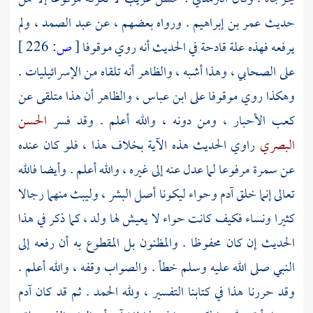
حديث
عمر بن إبراهيم
. ورواه بعضهم ، عن
عبد الصمد
، ولم
يرفعه فهذه علة قادحة في الحديث أنه روي موقوفا
[
ص:
226 ]
على الصحابي ، وهذا أشبه ، والظاهر أنه تلقاه من الإسرائيليات .
وهكذا روي موقوفا على
ابن عباس
، والظاهر أن هذا متلقى عن
كعب الأحبار
، ومن دونه ، والله أعلم . وقد فسر
الحسن
البصري
راوي الحديث هذه الآية بخلاف هذا ، فلو كان عنده
عن
سمرة
مرفوعا لما عدل عنه إلى غيره ، والله أعلم . وأيضا فالله
تعالى إنما خلق
آدم
وحواء
ليكونا أصل البشر ، وليبث منهما رجالا
كثيرا ونساء فكيف كانت
حواء
لا يعيش لها ولد ، كما ذكر في هذا
الحديث إن كان محفوظا . والمظنون بل المقطوع به أن رفعه إلى
النبي صلى الله عليه وسلم خطأ . والصواب وقفه ، والله أعلم .
وقد حررنا هذا في كتابنا التفسير ، ولله الحمد . ثم قد كان
آدم