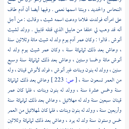
النحاس والحديد ، وبنتا اسمها
نعمى
. وفيها أيضا أن
آدم
طاف
على امرأته فولدت غلاما ودعت اسمه
شيث
، وقالت : من أجل
أنه قد وهب لي خلفا من
هابيل
الذي قتله
قابيل
. وولد
لشيث
أنوش
. قالوا : وكان عمر
آدم
يوم ولد له
شيث
مائة وثلاثين سنة
، وعاش بعد ذلك ثمانمائة سنة ، وكان عمر
شيث
يوم ولد له
أنوش
مائة وخمسا وستين ، وعاش بعد ذلك ثمانمائة سنة وسبع
سنين ، وولد له بنون وبنات غير
أنوش
، فولد
لأنوش
قينان
، وله
من العمر تسعون سنة ،
[
ص:
223 ]
وعاش بعد ذلك ثمانمائة
سنة وخمس عشرة سنة ، وولد له بنون وبنات ، فلما كان عمر
قينان سبعين سنة ولد له مهلائيل ، وعاش بعد ذلك ثمانمائة سنة
وأربعين سنة ، وولد له بنون وبنات ، فلما كان
لمهلائيل
من العمر
خمس وستون سنة ولد له
يرد
، وعاش بعد ذلك ثمانمائة وثلاثين