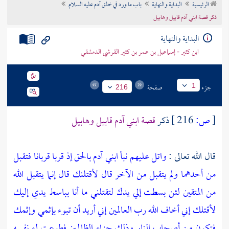
الرئيسية
البداية والنهاية
باب ما ورد في خلق آدم عليه السلام
تراجم الأعلام
ذكر قصة ابني آدم قابيل وهابيل
البداية والنهاية
ابن كثير - إسماعيل بن عمر بن كثير القرشي الدمشقي
جزء
صفحة
1
216
[
ص:
216 ]
ذكر
قصة ابني
آدم
قابيل
وهابيل
قال الله تعالى :
واتل عليهم نبأ ابني آدم بالحق إذ قربا قربانا فتقبل
من أحدهما ولم يتقبل من الآخر قال لأقتلنك قال إنما يتقبل الله
من المتقين لئن بسطت إلي يدك لتقتلني ما أنا بباسط يدي إليك
لأقتلك إني أخاف الله رب العالمين إني أريد أن تبوء بإثمي وإثمك
فتكون من أصحاب النار وذلك جزاء الظالمين فطوعت له نفسه