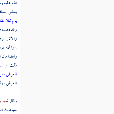
الله عليه و
قصة العزير
بعض السلف :
قصة زكريا ويحيى عليهما السلام
يوم كان مق
قصة عيسى بن مريم
وقد ذهب طائ
والأثير . و
كتاب أخبار الماضين من بني إسرائيل وغيرهم
، والجنة فو
كتاب الجامع لأخبار الأنبياء
وأيضا فإن ا
المتقدمين
ذلك ، والقرآ
العرش ومن 
ذكر أخبار العرب
العرش ، وقا
باب ذكر بني إسماعيل وما كان من أمور
الجاهلية إلى زمان البعثة
وقال
شهر 
ذكر جمل من الأحداث الواقعة في
سبحانك الل