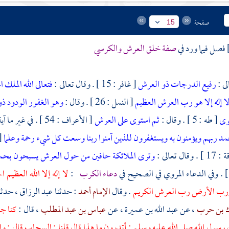
صفحة
15
فصل فيما ورد في
صفة خلق العرش والكرسي
لى :
رفيع الدرجات ذو العرش
[ غافر : 15 ] . وقال تعالى :
فتعالى الله الملك
ا إله إلا هو رب العرش العظيم
[ النمل : 26 ] . وقال :
وهو الغفور الودود ذ
وى
[ طه : 5 ] . وقال :
ثم استوى على العرش
[ الأعراف : 54 ] . في غير ما آية من القرآن وقال تعالى :
 ربهم ويؤمنون به ويستغفرون للذين آمنوا ربنا وسعت كل شيء رحمة وعلما
[ غ
وقال تعالى :
وترى الملائكة حافين من حول العرش يسبحون بحمد 
دعاء الكرب
:
لا إله إلا الله العظيم 
ورب الأرض رب العرش الكريم
. وقال
الإمام أحمد
: حدثنا
عبد الرزاق
، حدثن
ك بن حرب
، عن
عبد الله بن عميرة
، عن
عباس بن عبد المطلب
، قال :
كنا ج
رسول الله صلى الله عليه وسلم : أتدرون ما هذا قال قلنا : السحاب قال : والمزن