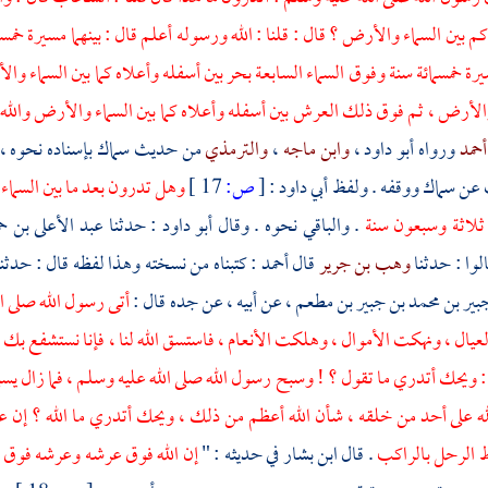
 بين السماء والأرض ؟ قال : قلنا : الله ورسوله أعلم قال : بينهما مسيرة خمس
رة خمسمائة سنة وفوق السماء السابعة بحر بين أسفله وأعلاه كما بين السماء وا
والأرض ، ثم فوق ذلك العرش بين أسفله وأعلاه كما بين السماء والأرض والل
أحمد
ورواه
أبو داود
،
وابن ماجه
،
والترمذي
من حديث
سماك
بإسناده نحوه ،
ث عن
سماك
ووقفه . ولفظ
أبي داود
:
[
ص:
17 ]
وهل تدرون بعد ما بين السماء و
و ثلاثة وسبعون سنة
. والباقي نحوه . وقال
أبو داود
: حدثنا
عبد الأعلى بن ح
الوا : حدثنا
وهب بن جرير
قال
أحمد
: كتبناه من نسخته وهذا لفظه قال : حدث
بير بن محمد بن جبير بن مطعم
، عن أبيه ، عن جده قال :
أتى رسول الله صلى ا
يال ، ونهكت الأموال ، وهلكت الأنعام ، فاستسق الله لنا ، فإنا نستشفع بك عل
 ويحك أتدري ما تقول ؟ ! وسبح رسول الله صلى الله عليه وسلم ، فما زال ي
ه على أحد من خلقه ، شأن الله أعظم من ذلك ، ويحك أتدري ما الله ؟ إن عرش
ط الرحل بالراكب
. قال
ابن بشار
في حديثه : "
إن الله فوق عرشه وعرشه فوق س