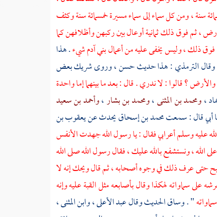
مائة سنة ، ومن كل سماء إلى سماء مسيرة خمسمائة سنة وكثف
لأرض ، ثم فوق ذلك ثمانية أوعال بين ركبهن وأظلافهن كما
ه فوق ذلك ، وليس يخفى عليه من أعمال بني آدم شيء
. هذا
 وقال
الترمذي
: هذا حديث حسن ، وروى
شريك
بعض
الأرض ؟ قالوا : لا ندري . قال : بعد ما بينهما إما واحدة
ماد
،
ومحمد بن المثنى
،
ومحمد بن بشار
،
وأحمد بن سعيد
نا أبي قال : سمعت
محمد بن إسحاق
يحدث عن
يعقوب بن
لله عليه وسلم أعرابي فقال : يا رسول الله جهدت الأنفس
ى الله ، ونستشفع بالله عليك ، فقال رسول الله صلى الله
سبح حتى عرف ذلك في وجوه أصحابه ، ثم قال ويحك إنه لا
ه على سماواته لهكذا وقال بأصابعه مثل القبة عليه وإنه
ماواته
" . وساق الحديث وقال
عبد الأعلى
،
وابن المثنى
،