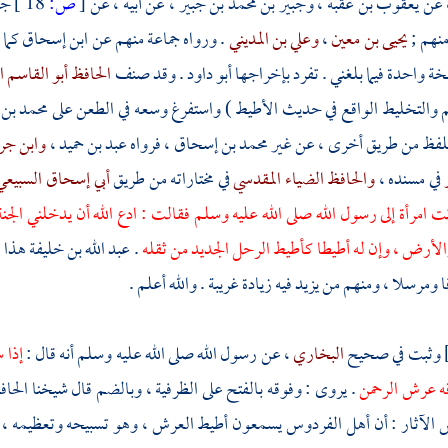
 عن
يعقوب بن عقبة
،
وجبير بن محمد بن جبير
، عن أبيه ، عن
[
ص:
18 ]
جد
منهم ;
يحيى بن معين
،
وعلي بن المديني
. ورواه جماعة منهم عن
ابن إسحاق
كما 
ة واحدة فيما بلغني . تفرد بإخراجها
أبو داود
. وقد صنف
الحافظ أبو القاسم
م والتخليط الواقع في حديث الأطيط ) واستفرغ وسعه في الطعن على
محمد بن
لفظ من طريق أخرى ، عن غير
محمد بن إسحاق
، فرواه
عبد بن حميد
،
وابن جر
ر
في مسنده ،
والحافظ الضياء المقدسي
في مختاراته من طريق
أبي إسحاق السبيع
ت امرأة إلى رسول الله صلى الله عليه وسلم فقالت : ادع الله أن يدخلني الج
لأرض ، وإن له أطيطا كأطيط الرحل الجديد من ثقله
.
عبد الله بن خليفة
هذا 
 ومرسلا ، ومنهم من يزيد فيه زيادة غريبة . والله أعلم .
وثبت في صحيح
البخاري
، عن رسول الله صلى الله عليه وسلم أنه قال :
إذا 
قه عرش الرحمن
. يروى : وفوقه بالفتح على الظرفية ، وبالضم قال شيخنا
الحاف
الآثار : أن أهل الفردوس يسمعون أطيط العرش ، وهو تسبيحه وتعظيمه ، وم