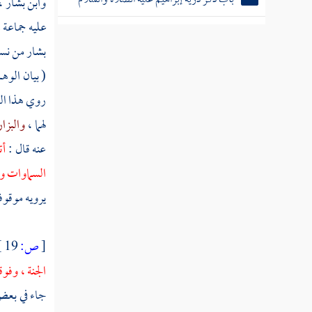
وابن بشار
،
عليه جماعة 
باب ذكر أمم أهلكوا بعامة
بشار
من نسخ
قصة يونس عليه الصلاة والسلام
( بيان الوه
قصة موسى الكليم عليه الصلاة والسلام
روي هذا ال
لهما ،
والبزا
ذكر قصتي الخضر وإلياس عليهما السلام
عنه قال :
أت
باب ذكر جماعة من أنبياء بني إسرائيل بعد
السماوات وا
موسى عليه السلام
يرويه موقوفا
قصة داود عليه السلام
قصة سليمان بن داود عليهما السلام
[
ص:
19 ]
الجنة ، وفو
باب ذكر جماعة من أنبياء بني إسرائيل بعد داود
وسليمان
جاء في بعض 