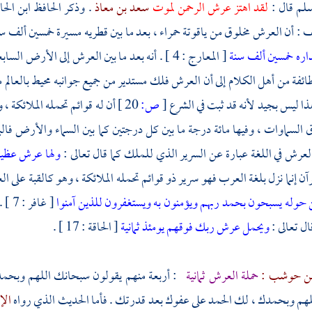
سلم قال :
لقد اهتز عرش الرحمن لموت
سعد بن معاذ
. وذكر
الحافظ ابن الحا
 أن العرش مخلوق من ياقوتة حمراء ، بعد ما بين قطريه مسيرة خمسين ألف سنة 
داره خمسين ألف سنة
[ المعارج : 4 ] . أنه بعد ما بين العرش إلى ال
فة من أهل الكلام إلى أن العرش فلك مستدير من جميع جوانبه محيط بالعالم
هذا ليس بجيد لأنه قد ثبت في الشرع
[
ص:
20 ]
أن له قوائم تحمله الملائكة ،
ق السماوات ، وفيها مائة درجة ما بين كل درجتين كما بين السماء والأرض فا
لعرش في اللغة عبارة عن السرير الذي للملك كما قال تعالى :
ولها عرش عظي
ن إنما نزل بلغة العرب فهو سرير ذو قوائم تحمله الملائكة ، وهو كالقبة على ال
حوله يسبحون بحمد ربهم ويؤمنون به ويستغفرون للذين آمنوا
[ غا
ل تعالى :
ويحمل عرش ربك فوقهم يومئذ ثمانية
[ الحاقة : 17 ] .
بن حوشب :
حملة العرش ثمانية
: أربعة منهم يقولون سبحانك اللهم وبحمد
هم وبحمدك ، لك الحمد على عفوك بعد قدرتك . فأما الحديث الذي رواه
الإ