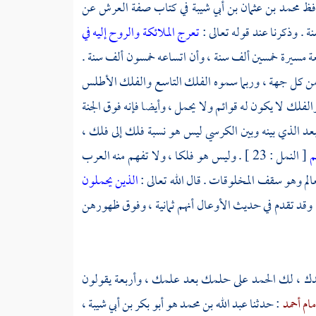
فظ محمد بن عثمان بن أبي شيبة
في كتاب صفة العرش عن
. وذكرنا عند قوله تعالى :
تعرج الملائكة والروح إليه في
أرض السابعة مسيرة خمسين ألف سنة ، وأن اتساعه خمسون ألف سنة .
 من كل جهة ، وربما سموه الفلك التاسع والفلك الأطلس
 والفلك لا يكون له قوائم ولا يحمل ، وأيضا فإنه فوق الجنة
لبعد الذي بينه وبين الكرسي ليس هو نسبة فلك إلى فلك ،
م
[ النمل : 23 ] . وليس هو فلكا ، ولا تفهم منه العرب
عالم وهو سقف المخلوقات . قال الله تعالى :
الذين يحملون
فر : 7 ] . وقد تقدم في حديث الأوعال أنهم ثمانية ، وفوق ظهورهن
ك ، لك الحمد على حلمك بعد علمك ، وأربعة يقولون
مام أحمد
: حدثنا
عبد الله بن محمد هو أبو بكر بن أبي شيبة
،