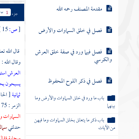
مقدمة المصنف رحمه الله
جزء
1
[
ص:
15 ]
فصل في خلق السماوات والأرض
قال الله تعا
فصل فيما ورد في صفة خلق العرش
والكرسي
وقال الله :
ل
العرش است
فصل في ذكر اللوح المحفوظ
يسبحون بحمد
ثمانية
[ الحاقة : 17 ] . 
باب ما ورد في خلق السماوات والأرض وما
الزمر : 75 ] . وفي الدعاء المروي في الصحيح في
بينهما
السماوات 
باب ذكر ما يتعلق بخلق السماوات وما فيهن
حدثني
سما
من الآيات
سحابة فقال 