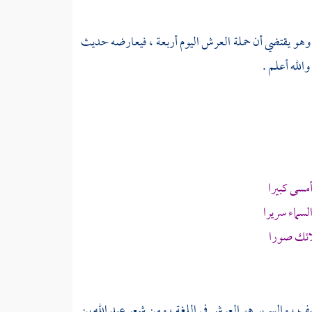
وهو يقتضي أن حملة العرش اليوم أربعة ، فيعارضه حديث
الله أعلم .
أمسى كبيرا
لسماء سريرا
لائك صورا
منيف ، والسرير هو العرش في اللغة ، ومن شعر
عبد الله بن