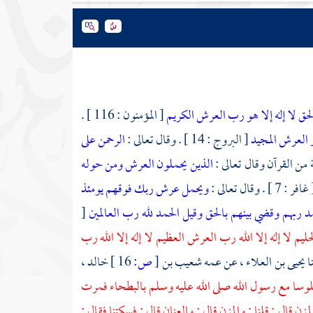
 الحق لا إله إلا هو رب العرش الكريم
[ المؤمنون : 116 ] .
و العرش المجيد
[ البروج : 14 ] . وقال تعالى :
الرحمن على
الذين يحملون العرش ومن حوله
افر : 7 ] . وقال تعالى :
ويحمل عرش ربك فوقهم يومئذ
ربهم وقضي بينهم بالحق وقيل الحمد لله رب العالمين
[
الحليم لا إله إلا الله رب العرش العظيم لا إله إلا الله رب
ا
يحيى بن العلاء
، عن عمه
شعيب بن
[
ص:
16 ]
خالد
،
لوسا مع رسول الله صلى الله عليه وسلم بالبطحاء فمرت
 قال : قلنا : والمزن قال : والعنان قال : فسكتنا فقال :