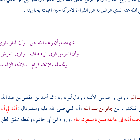
لله عنه الذي عرض به عن القراءة لامرأته حين اتهمته بجاريته :
شهدت بأن وعد الله حق وأن النار مثوى ا
وأن العرش فوق الماء طاف وفوق العرش رب
وتحمله ملائكة كرام ملائكة الإله مس
د البر
، وغير واحد من الأئمة ، وقال
أبو داود
: ثنا
أحمد بن حفص بن عبد الله
 المنكدر
، عن
جابر بن عبد الله
، أن النبي صلى الله عليه وسلم قال :
أذن لي أن
مة أذنه إلى عاتقه مسيرة سبعمائة عام
. ورواه
ابن أبي حاتم
، ولفظه مخفق الطير س