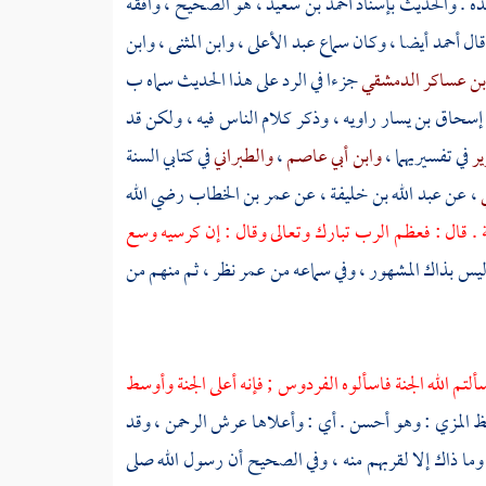
ه . والحديث بإسناد
أحمد بن سعيد
، هو الصحيح ، وافقه
قال
أحمد
أيضا ، وكان سماع
عبد الأعلى
،
وابن المثنى
،
وابن
 ابن عساكر الدمشقي
جزءا في الرد على هذا الحديث سماه ب
 إسحاق بن يسار
راويه ، وذكر كلام الناس فيه ، ولكن قد
ير
في تفسيريهما ،
وابن أبي عاصم
،
والطبراني
في كتابي السنة
ي
، عن
عبد الله بن خليفة
، عن
عمر بن الخطاب
رضي الله
نة . قال : فعظم الرب تبارك وتعالى وقال : إن كرسيه وسع
ليس بذاك المشهور ، وفي سماعه من
عمر
نظر ، ثم منهم من
سألتم الله الجنة فاسألوه الفردوس ; فإنه أعلى الجنة وأوسط
ظ المزي
: وهو أحسن . أي : وأعلاها عرش الرحمن ، وقد
ا ذاك إلا لقربهم منه ، وفي الصحيح أن رسول الله صلى