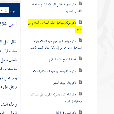
ذكر هجرة الخليل إلى بلاد الشام ودخوله
الديار المصرية
جزء
1
ذكر مولد إسماعيل عليه الصلاة والسلام من
[
ص:
354 ]
هاجر
ذكر مهاجرة إبراهيم عليه السلام بابنه
قال أهل ال
إسماعيل وأمه هاجر إلى مكة وبنائه البيت العتيق
سارة
لإبراه
فحين دخل به
قصة الذبيح عليه السلام
ما شئت . 
ذكر مولد إسحاق عليه الصلاة والسلام
بالرجوع ، و
ذكر بناء البيت العتيق
وجل على ذل
ذكر ثناء الله ورسوله الكريم على عبد الله
وخليله إبراهيم
وهذه البشار
العلم الناف
ذكر قصره في الجنة