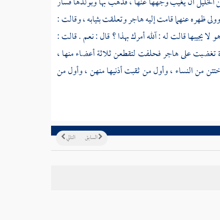
ن
الخليل
أن يغيب وجهها عنها ، فذهب بها وبولدها فسار
 وولى ظهره عنهما قامت إليه
هاجر
وتعلقت بثيابه ، وقالت :
 لا يجيبها قالت له : آلله أمرك بهذا ؟ قال : نعم . قالت :
تغضبت على
هاجر
فحلفت لتقطعن ثلاثة أعضاء منها ،
تتن من النساء ، وأول من ثقبت أذنيها منهن ، وأول من
السابق
التالي