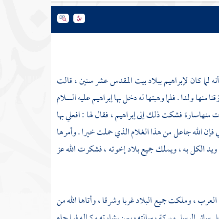
نه لما كان
لإبراهيم
ببلاد
بيت المقدس
عشر سنين ، قالت
ا منها ولدا . فلما وهبتها له دخل بها
إبراهيم
عليه السلام
ت منها
سارة
فشكت ذلك إلى
إبراهيم
، فقال لها : افعلي بها
ي فإن الله جاعل من هذا الغلام الذي حملت خيرا . وأمرها
يد الكل به ، ويملك جميع بلاد إخوته ، فشكرت الله عز
لعرب ، وملكت جميع البلاد غربا وشرقا ، وأتاها الله من
ى سائر الرسل وبركة رسالته ويمن بشارته وكماله فيما جاء