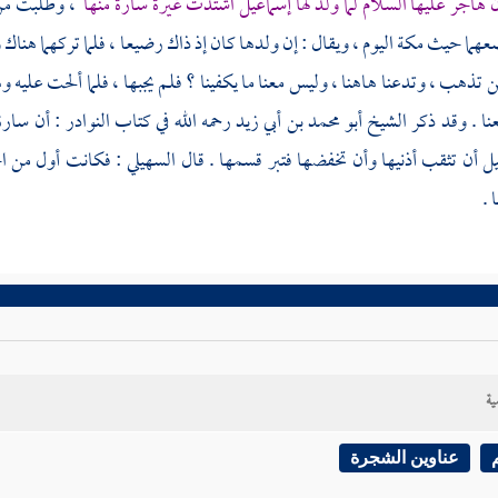
ن
هاجر
عليها السلام لما ولد لها
إسماعيل
اشتدت غيرة
سارة
منها
، وطلبت م
ضعهما حيث
مكة
اليوم ، ويقال : إن ولدها كان إذ ذاك رضيعا ، فلما تركهما هناك
ن تذهب ، وتدعنا هاهنا ، وليس معنا ما يكفينا ؟ فلم يجبها ، فلما ألحت عليه وهو
عنا . وقد ذكر الشيخ
أبو محمد بن أبي زيد
رحمه الله في كتاب النوادر : أن
سارة
يل
أن تثقب أذنيها وأن تخفضها فتبر قسمها . قال
السهيلي
: فكانت أول من اخ
 .
ية
عناوين الشجرة