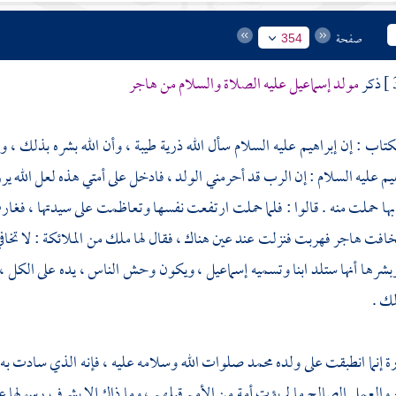
صفحة
354
ذكر
مولد
إسماعيل
عليه الصلاة والسلام من
هاجر
كتاب : إن
إبراهيم
عليه السلام سأل الله ذرية طيبة ، وأن الله بشره بذلك ، وأ
يم
عليه السلام : إن الرب قد أحرمني الولد ، فادخل على أمتي هذه لعل الله يرزقن
ا حملت منه . قالوا : فلما حملت ارتفعت نفسها وتعاظمت على سيدتها ، فغار
فخافت
هاجر
فهربت فنزلت عند عين هناك ، فقال لها ملك من الملائكة : لا تخاف
بشرها أنها ستلد ابنا وتسميه
إسماعيل
، ويكون وحش الناس ، يده على الكل ، و
ك .
ة إنما انطبقت على ولده
محمد
صلوات الله وسلامه عليه ، فإنه الذي سادت به ا
ع والعمل الصالح ما لم يؤت أمة من الأمم قبلهم ، وما ذاك إلا بشرف رسولها عل