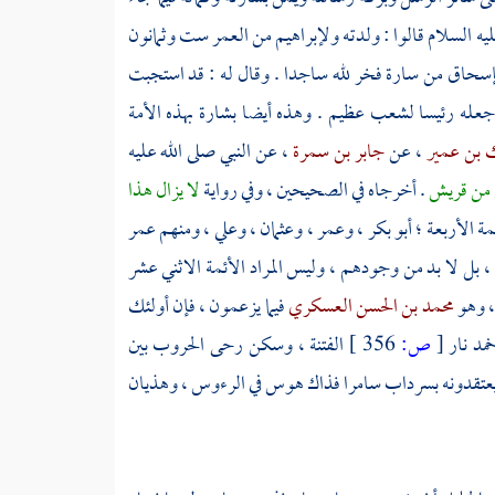
يه السلام قالوا : ولدته
ولإبراهيم
من العمر ست وثمانون
إسحاق
من
سارة
فخر لله ساجدا . وقال له : قد استجبت
وأجعله رئيسا لشعب عظيم . وهذه أيضا بشارة بهذه الأمة
ك بن عمير
، عن
جابر بن سمرة
، عن النبي صلى الله عليه
 من
قريش
. أخرجاه في الصحيحين ، وفي رواية
لا يزال هذا
مة الأربعة ؛
أبو بكر
،
وعمر
،
وعثمان
،
وعلي
، ومنهم
عمر
 ، بل لا بد من وجودهم ، وليس المراد الأئمة الاثني عشر
، وهو
محمد بن الحسن العسكري
فيما يزعمون ، فإن أولئك
خمد نار
[
ص:
356 ]
الفتنة ، وسكن رحى الحروب بين
 ما يعتقدونه بسرداب سامرا فذاك هوس في الرءوس ، وهذيان