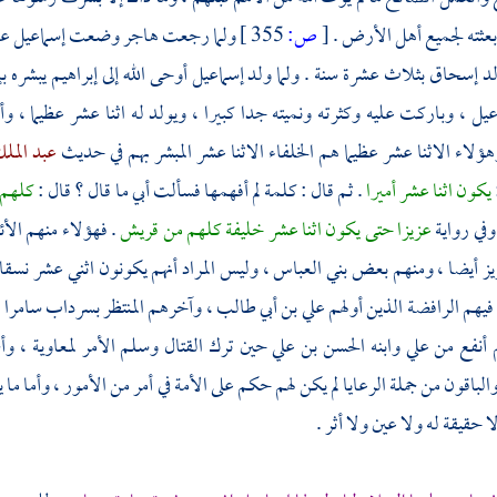
بعثته لجميع أهل الأرض .
[
ص:
355 ]
ولما رجعت هاجر وضعت
إسماعيل
عل
لد
إسحاق
بثلاث عشرة سنة . ولما ولد
إسماعيل
أوحى الله إلى
إبراهيم
يبشره
ب
عيل
، وباركت عليه وكثرته ونميته جدا كبيرا ، ويولد له اثنا عشر عظيما ، 
هؤلاء الاثنا عشر عظيما هم الخلفاء الاثنا عشر المبشر بهم في حديث
عبد المل
يكون اثنا عشر أميرا
. ثم قال : كلمة لم أفهمها فسألت أبي ما قال ؟ قال :
كلهم
وفي رواية
عزيزا حتى يكون اثنا عشر خليفة كلهم من
قريش
. فهؤلاء منهم الأئ
يز
أيضا ، ومنهم بعض
بني العباس
، وليس المراد أنهم يكونون اثني عشر نسقا
 فيهم
الرافضة
الذين أولهم
علي بن أبي طالب
، وآخرهم المنتظر بسرداب سامرا 
م أنفع من
علي
وابنه
الحسن بن علي
حين ترك القتال وسلم الأمر
لمعاوية
، وأ
والباقون من جملة الرعايا لم يكن لهم حكم على الأمة في أمر من الأمور ، وأما
 حقيقة له ولا عين ولا أثر .