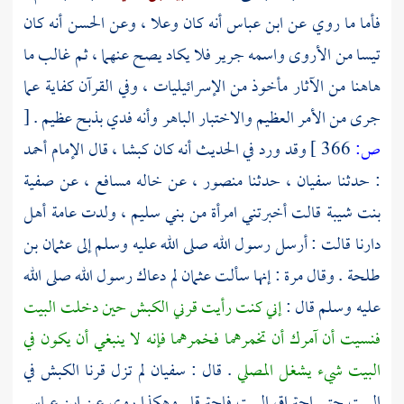
فأما ما روي عن
ابن عباس
أنه كان وعلا ، وعن
الحسن
أنه كان
تيسا من الأروى واسمه
جرير
فلا يكاد يصح عنهما ، ثم غالب ما
هاهنا من الآثار مأخوذ من الإسرائيليات ، وفي القرآن كفاية عما
جرى من الأمر العظيم والاختبار الباهر وأنه فدي بذبح عظيم .
[
ص:
366 ]
وقد ورد في الحديث أنه كان كبشا ، قال الإمام
أحمد
: حدثنا
سفيان
، حدثنا
منصور
، عن خاله
مسافع
، عن
صفية
بنت شيبة
قالت أخبرتني امرأة من
بني سليم
، ولدت عامة أهل
دارنا قالت : أرسل رسول الله صلى الله عليه وسلم إلى
عثمان بن
طلحة
. وقال مرة : إنها سألت
عثمان
لم دعاك رسول الله صلى الله
عليه وسلم قال :
إني كنت رأيت قرني الكبش حين دخلت البيت
فنسيت أن آمرك أن تخمرهما فخمرهما فإنه لا ينبغي أن يكون في
البيت شيء يشغل المصلي
. قال :
سفيان
لم تزل قرنا الكبش في
البيت
حتى احتراق
البيت
فاحترقا . وهكذا روي عن
ابن عباس