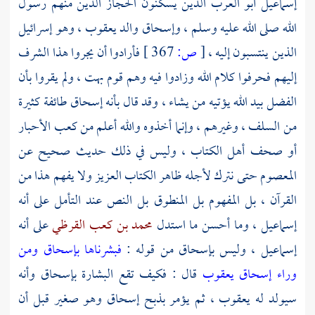
إسماعيل
أبو العرب الذين يسكنون الحجاز الذين منهم رسول
الله صلى الله عليه وسلم ،
وإسحاق
والد
يعقوب
، وهو
إسرائيل
الذين ينتسبون إليه ،
[
ص:
367 ]
فأرادوا أن يجروا هذا الشرف
إليهم فحرفوا كلام الله وزادوا فيه وهم قوم بهت ، ولم يقروا بأن
الفضل بيد الله يؤتيه من يشاء ، وقد قال بأنه
إسحاق
طائفة كثيرة
من السلف ، وغيرهم ، وإنما أخذوه والله أعلم من
كعب الأحبار
أو صحف أهل الكتاب ، وليس في ذلك حديث صحيح عن
المعصوم حتى نترك لأجله ظاهر الكتاب العزيز ولا يفهم هذا من
القرآن ، بل المفهوم بل المنطوق بل النص عند التأمل على أنه
إسماعيل
، وما أحسن ما استدل
محمد بن كعب القرظي
على أنه
إسماعيل
، وليس
بإسحاق
من قوله :
فبشرناها بإسحاق ومن
وراء إسحاق يعقوب
قال : فكيف تقع البشارة
بإسحاق
وأنه
سيولد له
يعقوب
، ثم يؤمر بذبح
إسحاق
وهو صغير قبل أن