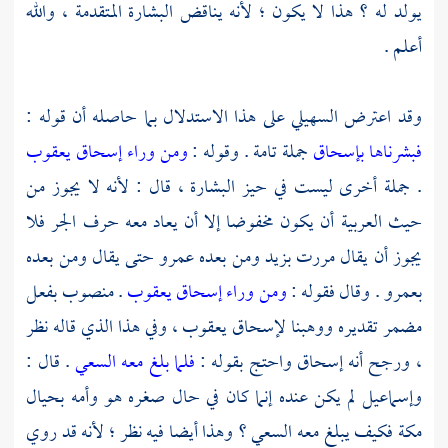
يولد له ؟ هذا لا يكون ؛ لأنه يناقض البشارة المتقدمة ، والله
أعلم .
وقد اعترض
السهيلي
على هذا الاستدلال بما حاصله أن قوله :
فبشرناها بإسحاق
جملة تامة . وقوله :
ومن وراء إسحاق يعقوب
. جملة أخرى ليست في حيز البشارة ، قال : لأنه لا يجوز من
حيث العربية أن يكون مخفوضا إلا أن يعاد معه حرف الجر فلا
يجوز أن يقال مررت بزيد ومن بعده
عمرو
حتى يقال ومن بعده
بعمرو
. وقال فقوله :
ومن وراء إسحاق يعقوب
. منصوب بفعل
مضمر تقديره ووهبنا
لإسحاق
يعقوب
، وفي هذا الذي قاله نظر
، ورجح أنه
إسحاق
واحتج بقوله :
فلما بلغ معه السعي
. قال :
وإسماعيل
لم يكن عنده إنما كان في حال صغره هو وأمه بحيال
مكة
فكيف يبلغ معه السعي ؟ وهذا أيضا فيه نظر ؛ لأنه قد روي