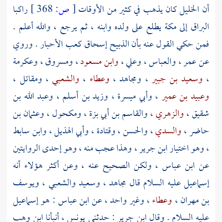
أن الخليل كان يذهب في كثير من الأوقات
[
ص:
368 ]
راكبا
البراق إلى
مكة
يطلع على ولده وابنه ، ثم يرجع ، والله أعلم .
فمن حكي القول عنه بأن الذبيح
إسحاق
كعب الأحبار
. وروي
عن
عمر
،
والعباس
،
وعلي
،
وابن مسعود
،
ومسروق ،
وعكرمة
،
وسعيد بن جبير
،
ومجاهد
،
وعطاء
،
والشعبي
،
ومقاتل
،
وعبيد بن عمير
،
وأبي ميسرة
،
وزيد بن أسلم
،
وعبد الله بن
شقيق
،
والزهري ،
والقاسم بن أبي بزة
،
ومكحول
،
وعثمان بن
حاضر
،
والسدي
، والحسن ،
وقتادة
،
وأبي الهذيل
،
وابن سابط
، وهو اختيار
ابن جرير
، وهذا عجب منه ، وهو إحدى الروايتين
عن
ابن عباس
، ولكن الصحيح عنه ، وعن أكثر هؤلاء أنه
إسماعيل
عليه السلام قال
مجاهد
،
وسعيد والشعبي
،
ويوسف
بن مهران
،
وعطاء
، وغير واحد ، عن
ابن عباس
: هو
إسماعيل
عليه السلام . وقال
ابن جرير
: حدثني
يونس
، أنبأنا
ابن وهب