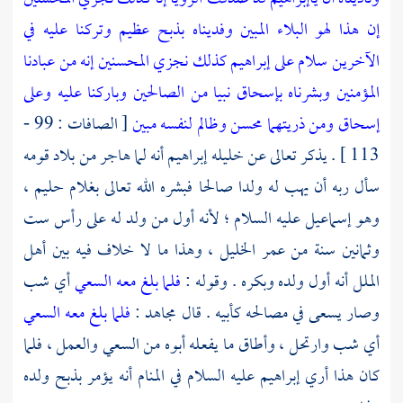
إن هذا لهو البلاء المبين وفديناه بذبح عظيم وتركنا عليه في
الآخرين سلام على إبراهيم كذلك نجزي المحسنين إنه من عبادنا
المؤمنين وبشرناه بإسحاق نبيا من الصالحين وباركنا عليه وعلى
إسحاق ومن ذريتهما محسن وظالم لنفسه مبين
[ الصافات : 99 -
113 ] . يذكر تعالى عن خليله
إبراهيم
أنه لما هاجر من بلاد قومه
سأل ربه أن يهب له ولدا صالحا فبشره الله تعالى بغلام حليم ،
وهو
إسماعيل
عليه السلام ؛ لأنه أول من ولد له على رأس ست
وثمانين سنة من عمر الخليل ، وهذا ما لا خلاف فيه بين أهل
الملل أنه أول ولده وبكره . وقوله :
فلما بلغ معه السعي
أي شب
وصار يسعى في مصالحه كأبيه . قال
مجاهد
:
فلما بلغ معه السعي
أي شب وارتحل ، وأطاق ما يفعله أبوه من السعي والعمل ، فلما
كان هذا أري
إبراهيم
عليه السلام في المنام أنه يؤمر بذبح ولده