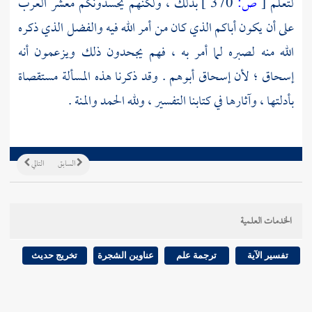
لتعلم
[
ص:
370 ]
بذلك ، ولكنهم يحسدونكم معشر العرب
على أن يكون أباكم الذي كان من أمر الله فيه والفضل الذي ذكره
الله منه لصبره لما أمر به ، فهم يجحدون ذلك ويزعمون أنه
إسحاق
؛ لأن
إسحاق
أبوهم . وقد ذكرنا هذه المسألة مستقصاة
بأدلتها ، وآثارها في كتابنا التفسير ، ولله الحمد والمنة .
السابق
التالي
الخدمات العلمية
تفسير الآية
ترجمة علم
عناوين الشجرة
تخريج حديث