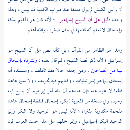
أن رأس الكبش لم يزل معلقا عند ميزاب
الكعبة
قد يبس ، وهذا
وحده
دليل على أن الذبيح
إسماعيل
؛ لأنه كان هو المقيم
بمكة
وإسحاق
لا نعلم أنه قدمها في حال صغره ، والله أعلم .
وهذا هو الظاهر من القرآن ، بل كأنه نص على أن الذبيح هو
إسماعيل
؛ لأنه ذكر قصة الذبيح ، ثم قال بعده :
وبشرناه بإسحاق
نبيا من الصالحين
. ومن جعله حالا فقد تكلف ، ومستنده أنه
إسحاق
إنما هو إسرائيليات ، وكتابهم فيه تحريف ، ولا سيما هاهنا
قطعا لا محيد عنه فإن عندهم أن الله أمر
إبراهيم
أن يذبح ابنه
وحيده وفي نسخة من المعربة : بكره
إسحاق
فلفظة
إسحاق
هاهنا
مقحمة مكذوبة مفتراة ؛ لأنه ليس هو الوحيد ولا البكر وإنما
الوحيد البكر
إسماعيل
، وإنما حملهم على هذا حسد العرب فإن