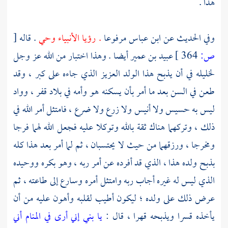
هذا .
وفي الحديث عن
ابن عباس
مرفوعا
. رؤيا الأنبياء وحي
. قاله
[
ص:
364 ]
عبيد
بن عمير
أيضا . وهذا اختبار من الله عز وجل
لخليله في أن يذبح هذا الولد العزيز الذي جاءه على كبر ، وقد
طعن في السن بعد ما أمر بأن يسكنه هو وأمه في بلاد قفر ، وواد
ليس به حسيس ولا أنيس ولا زرع ولا ضرع ، فامتثل أمر الله في
ذلك ، وتركهما هناك ثقة بالله وتوكلا عليه فجعل الله لهما فرجا
ومخرجا ، ورزقهما من حيث لا يحتسبان ، ثم لما أمر بعد هذا كله
بذبح ولده هذا ، الذي قد أفرده عن أمر ربه ، وهو بكره ووحيده
الذي ليس له غيره أجاب ربه وامتثل أمره وسارع إلى طاعته ، ثم
عرض ذلك على ولده ؛ ليكون أطيب لقلبه وأهون عليه من أن
يأخذه قسرا ويذبحه قهرا ، قال :
يا بني إني أرى في المنام أني