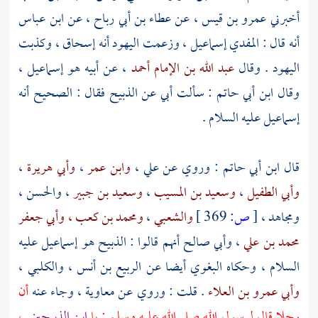
أخبرني
عمرو بن قيس
، عن
عطاء بن أبي رباح
، عن
ابن عباس
أنه قال : المفدي
إسماعيل
، وزعمت
اليهود
أنه
إسحاق
، وكذبت
اليهود
. وقال
عبد الله بن الإمام أحمد
، عن أبيه هو
إسماعيل
،
وقال
ابن أبي حاتم
: سألت أبي عن الذبيح فقال : الصحيح أنه
إسماعيل
عليه السلام .
قال
ابن أبي حاتم
: وروي عن
علي
،
وابن عمر
،
وأبي هريرة
،
وأبي الطفيل
،
وسعيد بن المسيب
،
وسعيد بن جبير
،
والحسن
،
ومجاهد
،
[
ص:
369 ]
والشعبي
،
ومحمد بن كعب ،
وأبي جعفر
محمد بن علي
،
وأبي صالح
أنهم قالوا : الذبيح هو
إسماعيل
عليه
السلام ، وحكاه
البغوي
أيضا عن
الربيع بن أنس
،
والكلبي
،
وأبي عمرو بن العلاء
. قلت : وروي عن
معاوية
، وجاء عنه
أن
رجلا قال لرسول الله صلى الله عليه وسلم : يا
ابن الذبيحين
،