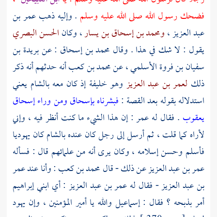
فضحك رسول الله صلى الله عليه وسلم
. وإليه ذهب
عمر بن
عبد العزيز
،
ومحمد بن إسحاق بن يسار
، وكان
الحسن البصري
يقول : لا شك في هذا . وقال
محمد بن إسحاق
: عن
بريدة بن
سفيان بن فروة الأسلمي
، عن
محمد بن كعب
أنه حدثهم أنه ذكر
ذلك
لعمر بن عبد العزيز
وهو خليفة إذ كان معه
بالشام
يعني
استدلاله بقوله بعد القصة :
فبشرناه بإسحاق ومن وراء إسحاق
يعقوب
. فقال له
عمر
: إن هذا الشيء ما كنت أنظر فيه ، وإني
لأراه كما قلت ، ثم أرسل إلى رجل كان عنده
بالشام
كان يهوديا
فأسلم وحسن إسلامه ، وكان يرى أنه من علمائهم قال : فسأله
عمر بن عبد العزيز
عن ذلك - قال محمد بن كعب : وأنا عند
عمر
بن عبد العزيز
- فقال له
عمر بن عبد العزيز
: أي ابني
إبراهيم
أمر بذبحه ؟ فقال :
إسماعيل
والله يا أمير المؤمنين ، وإن يهود