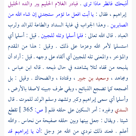
أذبحك فانظر ماذا ترى
.
فبادر الغلام الحليم يبر والده الخليل
إبراهيم
، فقال :
يا أبت افعل ما تؤمر ستجدني إن شاء الله من
الصابرين
. وهذا الجواب في غاية السداد والطاعة للوالد ولرب
العباد . قال الله تعالى :
فلما أسلما وتله للجبين
. قيل : أسلما أي
استسلما لأمر الله وعزما على ذلك . وقيل : هذا من المقدم
والمؤخر ، والمعنى تله للجبين أي ألقاه على وجهه . قيل : أراد أن
يذبحه من قفاه لئلا يشاهده في حال ذبحه . قاله
ابن عباس
،
ومجاهد
،
وسعيد بن جبير
،
وقتادة
،
والضحاك
. وقيل : بل
أضجعه كما تضجع الذبائح ، وبقي طرف جبينه لاصقا بالأرض ،
وأسلما أي سمى
إبراهيم
وكبر وتشهد وسلم الولد للموت . قال
السدي
وغيره : أمر السكين على حلقه فلم
[
ص:
365 ]
تقطع
شيئا . ويقال : جعل بينها وبين حلقه صفيحة من نحاس . والله
أعلم . فعند ذلك نودي من الله عز وجل :
أن يا إبراهيم قد