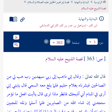
الرئيسية
البداية والنهاية
قصة إبراهيم الخليل عليه الصلاة والسلام
تراجم الأعلام
قصة الذبيح عليه السلام
البداية والنهاية
ابن كثير - إسماعيل بن عمر بن كثير القرشي الدمشقي
جزء
صفحة
1
363
[
ص:
363 ]
قصة الذبيح عليه السلام
قال الله تعالى :
وقال إني ذاهب إلى ربي سيهدين رب هب لي من
الصالحين فبشرناه بغلام حليم فلما بلغ معه السعي قال يابني إني
أرى في المنام أني أذبحك فانظر ماذا ترى قال ياأبت افعل ما تؤمر
ستجدني إن شاء الله من الصابرين فلما أسلما وتله للجبين
وناديناه أن ياإبراهيم قد صدقت الرؤيا إنا كذلك نجزي المحسنين