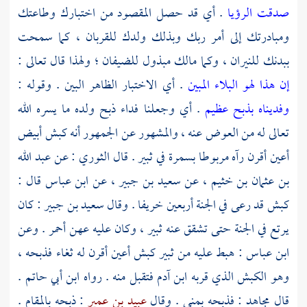
صدقت الرؤيا
. أي قد حصل المقصود من اختبارك وطاعتك
ومبادرتك إلى أمر ربك وبذلك ولدك للقربان ، كما سمحت
ببدنك للنيران ، وكما مالك مبذول للضيفان ؛ ولهذا قال تعالى :
إن هذا لهو البلاء المبين
. أي الاختبار الظاهر البين . وقوله :
وفديناه بذبح عظيم
. أي وجعلنا فداء ذبح ولده ما يسره الله
تعالى له من العوض عنه ، والمشهور عن الجمهور أنه كبش أبيض
أعين أقرن رآه مربوطا بسمرة في ثبير . قال
الثوري
: عن
عبد الله
بن عثمان بن خثيم
، عن
سعيد بن جبير
، عن
ابن عباس
قال :
كبش قد رعى في الجنة أربعين خريفا . وقال
سعيد بن جبير
: كان
يرتع في الجنة حتى تشقق عنه ثبير ، وكان عليه عهن أحمر . وعن
ابن عباس
: هبط عليه من
ثبير
كبش أعين أقرن له ثغاء فذبحه ،
وهو الكبش الذي قربه ابن آدم فتقبل منه . رواه
ابن أبي حاتم
.
قال
مجاهد
: فذبحه بمنى . وقال
عبيد بن عمير
: ذبحه
بالمقام
.