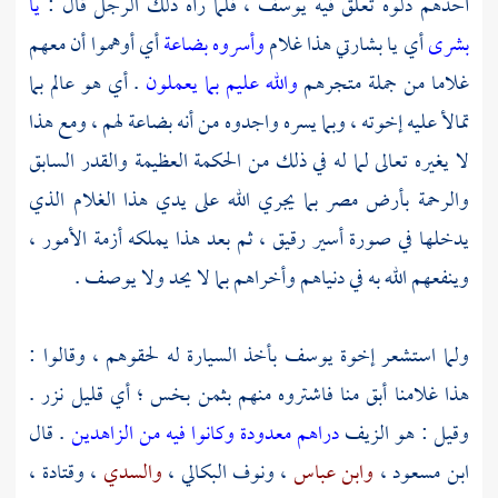
أحدهم دلوه تعلق فيه
يوسف
، فلما رآه ذلك الرجل قال :
يا
بشرى
أي يا بشارتي هذا غلام
وأسروه بضاعة
أي أوهموا أن معهم
غلاما من جملة متجرهم
والله عليم بما يعملون
. أي هو عالم بما
تمالأ عليه إخوته ، وبما يسره واجدوه من أنه بضاعة لهم ، ومع هذا
لا يغيره تعالى لما له في ذلك من الحكمة العظيمة والقدر السابق
والرحمة بأرض
مصر
بما يجري الله على يدي هذا الغلام الذي
يدخلها في صورة أسير رقيق ، ثم بعد هذا يملكه أزمة الأمور ،
وينفعهم الله به في دنياهم وأخراهم بما لا يحد ولا يوصف .
ولما استشعر إخوة
يوسف
بأخذ السيارة له لحقوهم ، وقالوا :
هذا غلامنا أبق منا فاشتروه منهم بثمن بخس ؛ أي قليل نزر .
وقيل : هو الزيف
دراهم معدودة وكانوا فيه من الزاهدين
. قال
ابن مسعود
،
وابن عباس
،
ونوف البكالي
،
والسدي
،
وقتادة
،