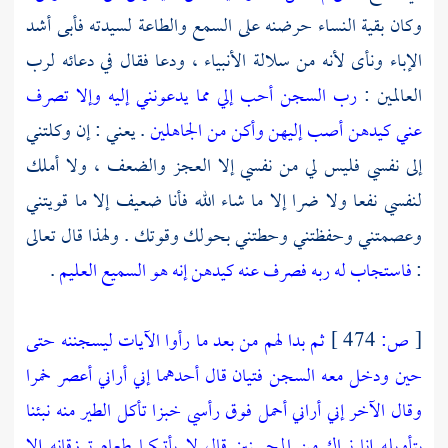
وكان بقية النساء حرضنه على السمع والطاعة لسيدته فأبى أشد
الإباء ونأى لأنه من سلالة الأنبياء ، ودعا فقال في دعائه لرب
العالمين :
رب السجن أحب إلي مما يدعونني إليه وإلا تصرف
عني كيدهن أصب إليهن وأكن من الجاهلين
. يعني : إن وكلتني
إلى نفسي فليس لي من نفسي إلا العجز والضعف ، ولا أملك
لنفسي نفعا ولا ضرا إلا ما شاء الله فأنا ضعيف إلا ما قويتني
وعصمتني وحفظتني وحطتني بحولك وقوتك . ولهذا قال تعالى
:
فاستجاب له ربه فصرف عنه كيدهن إنه هو السميع العليم
.
[
ص:
474 ]
ثم بدا لهم من بعد ما رأوا الآيات ليسجننه حتى
حين ودخل معه السجن فتيان قال أحدهما إني أراني أعصر خمرا
وقال الآخر إني أراني أحمل فوق رأسي خبزا تأكل الطير منه نبئنا
بتأويله إنا نراك من المحسنين قال لا يأتيكما طعام ترزقانه إلا