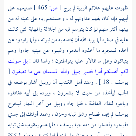
ظهرت عليهم علائم الريبة لم يرج
[
ص:
465 ]
صنيعهم على
أبيهم فإنه كان يفهم عداوتهم له ، وحسدهم إياه على محبته له من
بينهم أكثر منهم لما كان يتوسم فيه من الجلالة والمهابة التي كانت
عليه في صغره لما يريد الله أن يخصه به من نبوته ، ولما راودوه عن
أخذه فبمجرد ما أخذوه أعدموه وغيبوه عن عينيه جاءوا وهم
يتباكون وعلى ما تمالأوا عليه يتواطئون ؛ ولهذا قال :
بل سولت
لكم أنفسكم أمرا فصبر جميل والله المستعان على ما تصفون
[
يوسف : 18 ] . وعند
أهل الكتاب
أن روبيل أشار بوضعه في
الجب ليأخذه من حيث لا يشعرون ، ويرده إلى أبيه فغافلوه
وباعوه لتلك القافلة ، فلما جاء
روبيل
من آخر النهار ليخرج
يوسف
لم يجده فصاح وشق ثيابه وحزن ، وعمد أولئك إلى جدي
فذبحوه ولطخوا من دمه جبة
يوسف
، فلما علم
يعقوب
شق ثيابه
، ولبس مئزرا أسود وحزن على ابنه أياما كثيرة ، وهذه الركاكة