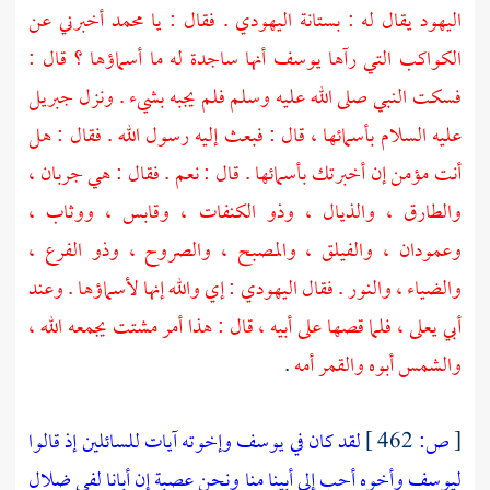
اليهود
يقال له :
بستانة اليهودي
. فقال : يا
محمد
أخبرني عن
الكواكب التي رآها
يوسف
أنها ساجدة له ما أسماؤها ؟ قال :
فسكت النبي صلى الله عليه وسلم فلم يجبه بشيء . ونزل
جبريل
عليه السلام بأسمائها ، قال : فبعث إليه رسول الله . فقال : هل
أنت مؤمن إن أخبرتك بأسمائها . قال : نعم . فقال : هي جربان ،
والطارق ، والذيال ، وذو الكنفات ، وقابس ، ووثاب ،
وعمودان ، والفيلق ، والمصبح ، والصروح ، وذو الفرع ،
والضياء ، والنور . فقال اليهودي : إي والله إنها لأسماؤها . وعند
أبي يعلى
، فلما قصها على أبيه ، قال : هذا أمر مشتت يجمعه الله ،
والشمس أبوه والقمر أمه
.
[
ص:
462 ]
لقد كان في يوسف وإخوته آيات للسائلين إذ قالوا
ليوسف وأخوه أحب إلى أبينا منا ونحن عصبة إن أبانا لفي ضلال