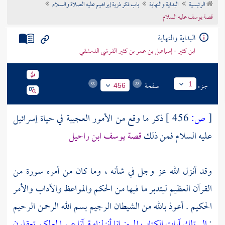
الرئيسية
البداية والنهاية
باب ذكر ذرية إبراهيم عليه الصلاة والسلام
تراجم الأعلام
قصة يوسف عليه السلام
البداية والنهاية
ابن كثير - إسماعيل بن عمر بن كثير القرشي الدمشقي
جزء
صفحة
1
456
[
ص:
456 ]
ذكر ما وقع من الأمور العجيبة في حياة إسرائيل
عليه السلام فمن ذلك
قصة
يوسف
ابن راحيل
وقد أنزل الله عز وجل في شأنه ، وما كان من أمره سورة من
القرآن العظيم ليتدبر ما فيها من الحكم والمواعظ والآداب والأمر
الحكيم . أعوذ بالله من الشيطان الرجيم بسم الله الرحمن الرحيم
:
الر
تلك آيات الكتاب المبين
إنا أنزلناه قرآنا عربيا لعلكم تعقلون