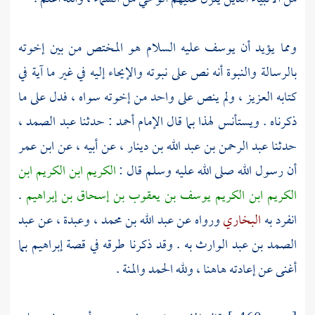
ومما يؤيد أن
يوسف
عليه السلام هو المختص من بين إخوته
بالرسالة والنبوة أنه نص على نبوته والإيحاء إليه في غير ما آية في
كتابه العزيز ، ولم ينص على واحد من إخوته سواه ، فدل على ما
ذكرناه . ويستأنس لهذا بما قال الإمام
أحمد
: حدثنا
عبد الصمد
،
حدثنا
عبد الرحمن بن عبد الله بن دينار
، عن أبيه ، عن
ابن عمر
أن رسول الله صلى الله عليه وسلم قال :
الكريم ابن الكريم ابن
الكريم ابن الكريم يوسف بن يعقوب بن إسحاق بن إبراهيم
.
انفرد به
البخاري
ورواه عن
عبد الله بن محمد
،
وعبدة
، عن
عبد
الصمد بن عبد الوارث
به . وقد ذكرنا طرقه في قصة
إبراهيم
بما
أغنى عن إعادته هاهنا ، ولله الحمد والمنة .