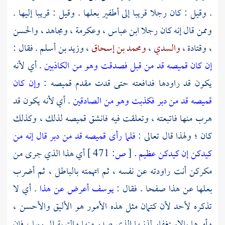
. وقيل : كان رجلا قريبا إلى أطفير بعلها . وقيل : قريبا إليها .
وممن قال إنه كان رجلا
ابن عباس
،
وعكرمة
،
ومجاهد
،
والحسن
،
وقتادة
،
والسدي
،
ومحمد بن إسحاق
،
وزيد بن أسلم
. فقال :
إن كان قميصه قد من قبل فصدقت وهو من الكاذبين
. أي لأنه
يكون قد راودها فدافعته حتى قدت مقدم قميصه :
وإن كان
قميصه قد من دبر فكذبت وهو من الصادقين
. أي لأنه يكون قد
هرب منها فاتبعته ، وتعلقت فيه فانشق قميصه لذلك ، وكذلك
كان ؛ ولهذا قال تعالى :
فلما رأى قميصه قد من دبر قال إنه من
كيدكن إن كيدكن عظيم
.
[
ص:
471 ]
أي هذا الذي جرى من
مكركن أنت راودته عن نفسه ، ثم اتهمته بالباطل ، ثم أضرب
بعلها عن هذا صفحا . فقال :
يوسف أعرض عن هذا
. أي لا
تذكره لأحد لأن كتمان مثل هذه الأمور هو الأليق والأحسن ،
وأمرها بالاستغفار لذنبها الذي صدر منها والتوبة إلى ربها ، فإن