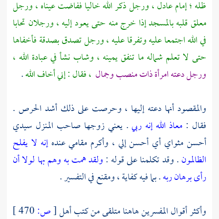
ظله ؛ إمام عادل ، ورجل ذكر الله خاليا ففاضت عيناه ، ورجل
معلق قلبه بالمسجد إذا خرج منه حتى يعود إليه ، ورجلان تحابا
في الله اجتمعا عليه وتفرقا عليه ، ورجل تصدق بصدقة فأخفاها
حتى لا تعلم شماله ما تنفق يمينه ، وشاب نشأ في عبادة الله ،
ورجل دعته امرأة ذات منصب وجمال
، فقال : إني أخاف الله
.
والمقصود أنها دعته إليها ، وحرصت على ذلك أشد الحرص .
فقال :
معاذ الله إنه ربي
. يعني زوجها صاحب المنزل سيدي
أحسن مثواي أي أحسن إلي ، وأكرم مقامي عنده
إنه لا يفلح
الظالمون
. وقد تكلمنا على قوله :
ولقد همت به وهم بها لولا أن
رأى برهان ربه
. بما فيه كفاية ، ومقنع في التفسير .
وأكثر أقوال المفسرين هاهنا متلقى من كتب أهل
[
ص:
470 ]