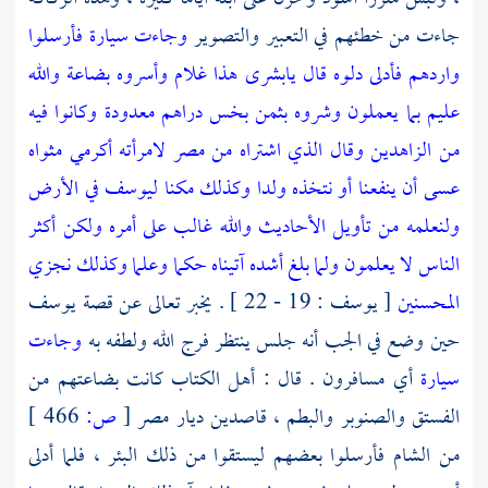
جاءت من خطئهم في التعبير والتصوير
وجاءت سيارة فأرسلوا
واردهم فأدلى دلوه قال يابشرى هذا غلام وأسروه بضاعة والله
عليم بما يعملون وشروه بثمن بخس دراهم معدودة وكانوا فيه
من الزاهدين وقال الذي اشتراه من مصر لامرأته أكرمي مثواه
عسى أن ينفعنا أو نتخذه ولدا وكذلك مكنا ليوسف في الأرض
ولنعلمه من تأويل الأحاديث والله غالب على أمره ولكن أكثر
الناس لا يعلمون ولما بلغ أشده آتيناه حكما وعلما وكذلك نجزي
المحسنين
[ يوسف : 19 - 22 ] . يخبر تعالى عن قصة
يوسف
حين وضع في الجب أنه جلس ينتظر
فرج
الله ولطفه به
وجاءت
سيارة
أي مسافرون . قال :
أهل الكتاب
كانت بضاعتهم من
الفستق والصنوبر والبطم ، قاصدين ديار
مصر
[
ص:
466 ]
من
الشام
فأرسلوا بعضهم ليستقوا من ذلك البئر ، فلما أدلى