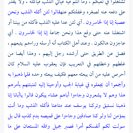
تشتغلوا في لعبكم ، وما أنتم فيه فيأتي الذئب فيأكله ، ولا يقدر
على دفعه عنه لصغره وغفلتكم عنه
قالوا لئن أكله الذئب ونحن
عصبة إنا إذا لخاسرون
. أي لئن عدا عليه الذئب فأكله من بيننا أو
اشتغلنا عنه حتى وقع هذا ونحن جماعة
إنا إذا لخاسرون
. أي
عاجزون هالكون . وعند
أهل الكتاب
أنه أرسله وراءهم يتبعهم ،
فضل عن الطريق حتى أرشده رجل إليهم ، وهذا أيضا من
غلطهم وخطئهم في التعريب فإن
يعقوب
عليه السلام كان
أحرص عليه من أن يبعثه معهم فكيف يبعثه وحده
فلما ذهبوا به
وأجمعوا أن يجعلوه في غيابة الجب وأوحينا إليه لتنبئنهم بأمرهم
هذا وهم لا يشعرون وجاءوا أباهم عشاء يبكون قالوا ياأبانا إنا
ذهبنا نستبق وتركنا يوسف عند متاعنا فأكله الذئب وما أنت
بمؤمن لنا ولو كنا صادقين وجاءوا على قميصه بدم كذب قال بل
سولت لكم أنفسكم أمرا فصبر جميل والله المستعان على ما