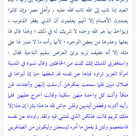
العبد إذا تاب إلى الله تاب الله عليه ، وأهل
مصر
وإن كانوا
يعبدون الأصنام إلا أنهم يعلمون أن الذي يغفر الذنوب ،
ويؤاخذ بها هو الله وحده لا شريك له في ذلك ؛ ولهذا قال لها
بعلها وعذرها من بعض الوجوه ؛ لأنها رأت ما لا صبر لها على
مثله إلا أنه عفيف نزيه برئ العرض سليم الناحية فقال :
واستغفري لذنبك إنك كنت من الخاطئين وقال نسوة في المدينة
امرأة العزيز تراود فتاها عن نفسه قد شغفها حبا إنا لنراها في
ضلال مبين فلما سمعت بمكرهن أرسلت إليهن وأعتدت لهن
متكأ وآتت كل واحدة منهن سكينا وقالت اخرج عليهن فلما
رأينه أكبرنه وقطعن أيديهن وقلن حاش لله ما هذا بشرا إن هذا إلا
ملك كريم قالت فذلكن الذي لمتنني فيه ولقد راودته عن نفسه
فاستعصم ولئن لم يفعل ما آمره ليسجنن وليكونن من الصاغرين