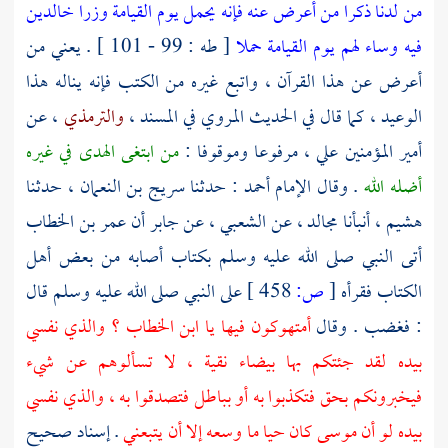
من لدنا ذكرا من أعرض عنه فإنه يحمل يوم القيامة وزرا خالدين
فيه وساء لهم يوم القيامة حملا
[ طه : 99 - 101 ] . يعني من
أعرض عن هذا القرآن ، واتبع غيره من الكتب فإنه يناله هذا
الوعيد ، كما قال في الحديث المروي في المسند ،
والترمذي
، عن
أمير المؤمنين
علي
، مرفوعا وموقوفا :
من ابتغى الهدى في غيره
أضله الله
. وقال الإمام
أحمد
: حدثنا
سريج بن النعمان
، حدثنا
هشيم
، أنبأنا
مجالد
، عن
الشعبي
، عن
جابر
أن
عمر بن الخطاب
أتى النبي صلى الله عليه وسلم بكتاب أصابه من بعض
أهل
الكتاب
فقرأه
[
ص:
458 ]
على النبي صلى الله عليه وسلم قال
: فغضب . وقال
أمتهوكون فيها يا
ابن الخطاب
؟ والذي نفسي
بيده لقد جئتكم بها بيضاء نقية ، لا تسألوهم عن شيء
فيخبرونكم بحق فتكذبوا به أو بباطل فتصدقوا به ، والذي نفسي
بيده لو أن
موسى
كان حيا ما وسعه إلا أن يتبعني
. إسناد صحيح