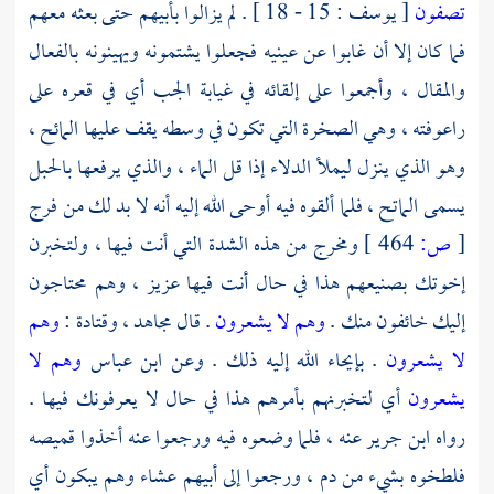
تصفون
[ يوسف : 15 - 18 ] . لم يزالوا بأبيهم حتى بعثه معهم
فما كان إلا أن غابوا عن عينيه فجعلوا يشتمونه ويهينونه بالفعال
والمقال ، وأجمعوا على إلقائه في غيابة الجب أي في قعره على
راعوفته ، وهي الصخرة التي تكون في وسطه يقف عليها المائح ،
وهو الذي ينزل ليملأ الدلاء إذا قل الماء ، والذي يرفعها بالحبل
يسمى الماتح ، فلما ألقوه فيه أوحى الله إليه أنه لا بد لك من فرج
[
ص:
464 ]
ومخرج من هذه الشدة التي أنت فيها ، ولتخبرن
إخوتك بصنيعهم هذا في حال أنت فيها عزيز ، وهم محتاجون
إليك خائفون منك .
وهم لا يشعرون
. قال
مجاهد
،
وقتادة
:
وهم
لا يشعرون
. بإيحاء الله إليه ذلك . وعن
ابن عباس
وهم لا
يشعرون
أي لتخبرنهم بأمرهم هذا في حال لا يعرفونك فيها .
رواه
ابن جرير
عنه ، فلما وضعوه فيه ورجعوا عنه أخذوا قميصه
فلطخوه بشيء من دم ، ورجعوا إلى أبيهم عشاء وهم يبكون أي