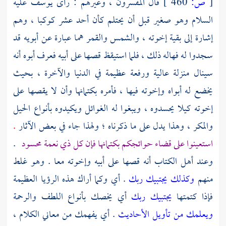
[
ص:
460 ]
قال المفسرون ، وغيرهم : رأى
يوسف
عليه
السلام وهو صغير قبل أن يحتلم كأن أحد عشر كوكبا ، وهم
إشارة إلى بقية إخوته ، والشمس والقمر هما عبارة عن أبويه قد
سجدوا له فهاله ذلك ، فلما استيقظ قصها على أبيه فعرف أبوه أنه
سينال منزلة عالية ورفعة عظيمة في الدنيا والآخرة ، بحيث
يخضع له أبواه وإخوته فيها ، فأمره بكتمانها وأن لا يقصها على
إخوته كيلا يحسدوه ، ويبغوا له الغوائل ويكيدوه بأنواع الحيل
والمكر ، وهذا يدل على ما ذكرناه ؛ ولهذا جاء في بعض الآثار
.
استعينوا على قضاء حوائجكم بكتمانها فإن كل ذي نعمة محسود
.
وعند
أهل الكتاب
أنه قصها على أبيه وإخوته معا . وهو غلط
منهم
وكذلك يجتبيك ربك
. أي وكما أراك هذه الرؤيا العظيمة
فإذا كتمتها
يجتبيك ربك
أي يخصك بأنواع اللطف والرحمة
ويعلمك من تأويل الأحاديث
. أي يفهمك من معاني الكلام ،