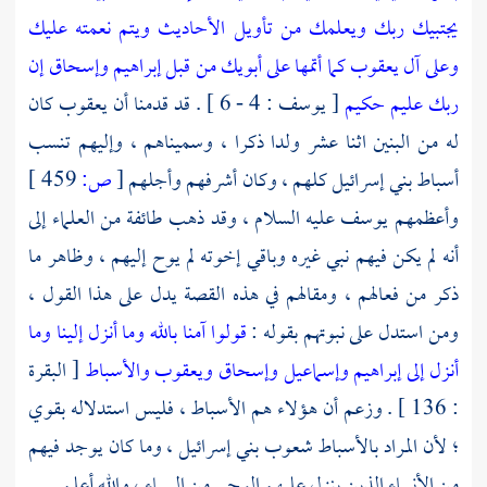
يجتبيك ربك ويعلمك من تأويل الأحاديث ويتم نعمته عليك
وعلى آل يعقوب كما أتمها على أبويك من قبل إبراهيم وإسحاق إن
ربك عليم حكيم
[ يوسف : 4 - 6 ] . قد قدمنا أن
يعقوب
كان
له من البنين اثنا عشر ولدا ذكرا ، وسميناهم ، وإليهم تنسب
أسباط
بني إسرائيل
كلهم ، وكان أشرفهم وأجلهم
[
ص:
459 ]
وأعظمهم
يوسف
عليه السلام ، وقد ذهب طائفة من العلماء إلى
أنه لم يكن فيهم نبي غيره وباقي إخوته لم يوح إليهم ، وظاهر ما
ذكر من فعالهم ، ومقالهم في هذه القصة يدل على هذا القول ،
ومن استدل على نبوتهم بقوله :
قولوا آمنا بالله وما أنزل إلينا وما
أنزل إلى إبراهيم وإسماعيل وإسحاق ويعقوب والأسباط
[ البقرة
: 136 ] . وزعم أن هؤلاء هم الأسباط ، فليس استدلاله بقوي
؛ لأن المراد بالأسباط شعوب
بني إسرائيل
، وما كان يوجد فيهم
من الأنبياء الذين ينزل عليهم الوحي من السماء ، والله أعلم .