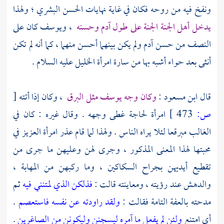
ونفخ فيه من روحه فكان في غاية نهايات الحسن البشري ؛ ولهذا
يدخل أهل الجنة الجنة على طول آدم وحسنه
،
ويوسف
كان على
النصف من حسن
آدم
ولم يكن بينهما أحسن منهما ، كما أنه لم تكن
أنثى بعد حواء أشبه بها من
سارة
امرأة الخليل عليه السلام .
قال
ابن مسعود
:
وكان وجه
يوسف
مثل البرق
، وكان إذا أتته
[
ص:
473 ]
امرأة لحاجة غطى وجهه . وقال غيره : كان في
الغالب مبرقعا لئلا يراه الناس . ولهذا لما قام عذر
امرأة العزيز
في
محبتها لهذا المعنى المذكور ، وجرى لهن وعليهن ما جرى من
تقطيع أيديهن بجراح السكاكين ، وما ركبهن من المهابة ،
والدهش عند رؤيته ، ومعاينته قالت :
فذلكن الذي لمتنني فيه
ثم
مدحته بالعفة التامة فقالت :
ولقد راودته عن نفسه فاستعصم
.
أي امتنع
ولئن لم يفعل ما آمره ليسجنن وليكونن من الصاغرين
.