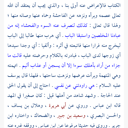
الكتاب فالإعراض عنه أولى بنا ، والذي يجب أن يعتقد أن الله
تعالى عصمه وبرأه ونزهه عن الفاحشة وحماه عنها وصانه منها ؛
ولهذا قال تعالى :
كذلك لنصرف عنه السوء والفحشاء إنه من
عبادنا المخلصين واستبقا الباب
. أي هرب منها طالبا إلى الباب
ليخرج منه فرارا منها فاتبعته في أثره : وألفيا : أي وجدا سيدها
أي زوجها لدى الباب ، فبادرته بالكلام وحرضته عليه
قالت ما
جزاء من أراد بأهلك سوءا إلا أن يسجن أو عذاب أليم
. اتهمته
وهي المتهمة وبرأت عرضها ونزهت ساحتها ، فلهذا قال
يوسف
عليه السلام :
هي راودتني عن نفسي
. احتاج إلى أن يقول الحق
عند الحاجة . وشهد شاهد من أهلها قيل : كان صغيرا في المهد
قاله
ابن عباس
. وروي عن
أبي هريرة
،
وهلال بن يساف
،
والحسن البصري
،
وسعيد بن جبير
،
والضحاك
، واختاره
ابن
جرير
. وروى فيه حديثا مرفوعا عن
ابن عباس
، ووقفه غيره عنه