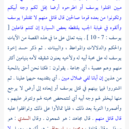
مبين اقتلوا يوسف أو اطرحوه أرضا يخل لكم وجه أبيكم
وتكونوا من بعده قوما صالحين قال قائل منهم لا تقتلوا يوسف
وألقوه في غيابة الجب يلتقطه بعض السيارة إن كنتم فاعلين
[
يوسف : 7 - 10 ] . ينبه تعالى على ما في هذه القصة من الآيات
والحكم والدلالات والمواعظ ، والبينات . ثم ذكر حسد إخوة
يوسف
له على محبة أبيه له ولأخيه يعنون شقيقه لأمه
بنيامين
أكثر
منهم وهم عصبة ، أي جماعة . يقولون : فكنا نحن أحق بالمحبة
من هذين
إن أبانا لفي ضلال مبين
. أي بتقديمه حبهما علينا . ثم
اشتوروا فيما بينهم في قتل
يوسف
أو إبعاده إلى أرض لا يرجع
منها ليخلو لهم وجه أبيه أي لتتمحض محبته لهم وتتوفر عليهم ،
وأضمروا التوبة بعد ذلك ، فلما تمالأوا على ذلك وتوافقوا عليه
قال قائل منهم
. قال
مجاهد
: هو
شمعون
. وقال
السدي
: هو
يهوذا
. وقال
قتادة
،
ومحمد بن إسحاق
: هو أكبرهم
روبيل
لا