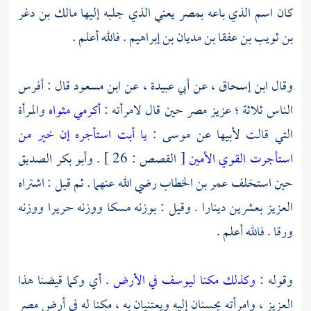
كان اسم الذي باعه
بمصر
يعني الذي جلبه إليها
مالك بن دغر
بن ثويب بن عفقا بن مديان بن إبراهيم
. فالله أعلم .
وقال
ابن إسحاق
، عن
أبي عبيدة
، عن
ابن مسعود
قال : أفرس
الناس ثلاثة ؛
عزيز
مصر
حين قال لامرأته :
أكرمي مثواه
والمرأة
التي قالت لأبيها عن
موسى
:
يا أبت استأجره إن خير من
استأجرت القوي الأمين
[ القصص : 26 ] .
وأبو بكر الصديق
حين استخلف
عمر بن الخطاب
رضي الله عنهما . ثم قيل : اشتراه
العزيز
بعشرين دينارا . وقيل : بوزنه مسكا ووزنه حريرا ووزنه
ورقا . فالله أعلم .
وقوله :
وكذلك مكنا ليوسف في الأرض
. أي وكما قيضنا هذا
العزيز
، وامرأته يحسنان إليه ويعتنيان به ، مكنا له في أرض
مصر