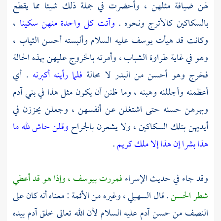
لهن ضيافة مثلهن ، وأحضرت في جملة ذلك شيئا مما يقطع
بالسكاكين كالأترج ونحوه .
وآتت كل واحدة منهن سكينا
،
وكانت قد هيأت
يوسف
عليه السلام وألبسته أحسن الثياب ،
وهو في غاية طراوة الشباب ، وأمرته بالخروج عليهن بهذه الحالة
فخرج وهو أحسن من البدر لا محالة
فلما رأينه أكبرنه
. أي
أعظمنه وأجللنه وهبنه ، وما ظنن أن يكون مثل هذا في بني آدم
وبهرهن حسنه حتى اشتغلن عن أنفسهن ، وجعلن يحززن في
أيديهن بتلك السكاكين ، ولا يشعرن بالجراح
وقلن حاش لله ما
هذا بشرا إن هذا إلا ملك كريم
.
وقد جاء في حديث الإسراء
فمررت بيوسف ، وإذا هو قد أعطي
شطر الحسن
. قال السهيلي ، وغيره من الأئمة : معناه أنه كان على
النصف من حسن
آدم
عليه السلام لأن الله تعالى خلق
آدم
بيده