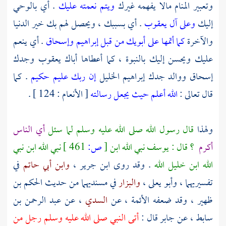
وتعبير المنام مالا يفهمه غيرك
ويتم نعمته عليك
. أي بالوحي
إليك
وعلى آل يعقوب
. أي بسببك ، ويحصل لهم بك خير الدنيا
والآخرة
كما أتمها على أبويك من قبل إبراهيم وإسحاق
. أي ينعم
عليك ويحسن إليك بالنبوة ، كما أعطاها أباك
يعقوب
وجدك
إسحاق
ووالد جدك
إبراهيم
الخليل
إن ربك عليم حكيم
. كما
قال تعالى :
الله أعلم حيث يجعل رسالته
[ الأنعام : 124 ] .
ولهذا
قال رسول الله صلى الله عليه وسلم لما سئل
أي الناس
أكرم
؟ قال : يوسف نبي الله ابن
[
ص:
461 ]
نبي الله ابن نبي
الله ابن خليل الله
. وقد روى
ابن جرير
،
وابن أبي حاتم
في
تفسيريهما ،
وأبو يعلى
،
والبزار
في مسنديهما من حديث
الحكم بن
ظهير
، وقد ضعفه الأئمة ، عن
السدي
، عن
عبد الرحمن بن
سابط
، عن
جابر
قال :
أتى النبي صلى الله عليه وسلم رجل من