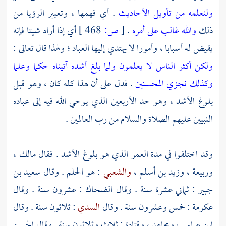
ولنعلمه من تأويل الأحاديث
. أي فهمها ، وتعبير الرؤيا من
ذلك
والله غالب على أمره
.
[
ص:
468 ]
أي إذا أراد شيئا فإنه
يقيض له أسبابا ، وأمورا لا يهتدي إليها العباد ؛ ولهذا قال تعالى :
ولكن أكثر الناس لا يعلمون
ولما بلغ أشده آتيناه حكما وعلما
وكذلك نجزي المحسنين
. فدل على أن هذا كله كان ، وهو قبل
بلوغ الأشد ، وهو حد الأربعين الذي يوحي الله فيه إلى عباده
النبيين عليهم الصلاة والسلام من رب العالمين .
وقد اختلفوا في مدة العمر الذي هو بلوغ الأشد . فقال
مالك
،
وربيعة
،
وزيد بن أسلم
،
والشعبي
: هو الحلم . وقال
سعيد بن
جبير
: ثماني عشرة سنة . وقال
الضحاك
: عشرون سنة . وقال
عكرمة
: خمس وعشرون سنة . وقال
السدي
: ثلاثون سنة . وقال
ابن عباس
،
ومجاهد
،
وقتادة
: ثلاث وثلاثون سنة . وقال
الحسن