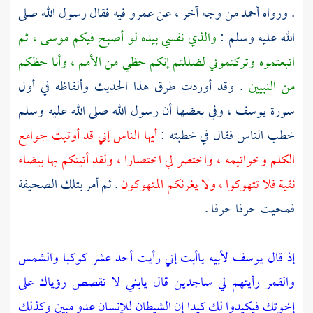
. ورواه
أحمد
من وجه آخر ، عن
عمرو
فيه فقال رسول الله صلى
الله عليه وسلم :
والذي نفسي بيده لو أصبح فيكم موسى ، ثم
اتبعتموه وتركتموني لضللتم إنكم حظي من الأمم ، وأنا حظكم
من النبيين
. وقد أوردت طرق هذا الحديث وألفاظه في أول
سورة
يوسف
، وفي بعضها أن رسول الله صلى الله عليه وسلم
خطب الناس فقال في خطبته :
أيها الناس إني قد أوتيت جوامع
الكلم وخواتيمه ، واختصر لي اختصارا ، ولقد أتيتكم بها بيضاء
نقية فلا تتهوكوا ، ولا يغرنكم المتهوكون
. ثم أمر بتلك الصحيفة
فمحيت حرفا حرفا .
إذ قال يوسف لأبيه ياأبت إني رأيت أحد عشر كوكبا والشمس
والقمر رأيتهم لي ساجدين قال يابني لا تقصص رؤياك على
إخوتك فيكيدوا لك كيدا إن الشيطان للإنسان عدو مبين وكذلك