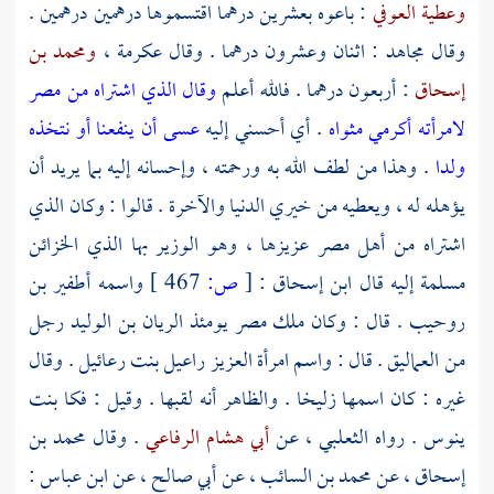
وعطية العوفي
: باعوه بعشرين درهما اقتسموها درهمين درهمين .
وقال
مجاهد
: اثنان وعشرون درهما . وقال
عكرمة
،
ومحمد بن
إسحاق
: أربعون درهما . فالله أعلم
وقال الذي اشتراه من مصر
لامرأته أكرمي مثواه
. أي أحسني إليه
عسى أن ينفعنا أو نتخذه
ولدا
. وهذا من لطف الله به ورحمته ، وإحسانه إليه بما يريد أن
يؤهله له ، ويعطيه من خيري الدنيا والآخرة . قالوا : وكان الذي
اشتراه من أهل
مصر
عزيزها ، وهو الوزير بها الذي الخزائن
مسلمة إليه قال
ابن إسحاق
:
[
ص:
467 ]
واسمه
أطفير بن
روحيب
. قال : وكان ملك
مصر
يومئذ الريان بن الوليد رجل
من العماليق . قال : واسم
امرأة العزيز راعيل بنت رعائيل
. وقال
غيره : كان اسمها
زليخا
. والظاهر أنه لقبها . وقيل :
فكا بنت
ينوس
. رواه
الثعلبي
، عن
أبي هشام الرفاعي
. وقال
محمد بن
إسحاق
، عن
محمد بن السائب
، عن
أبي صالح
، عن
ابن عباس
: