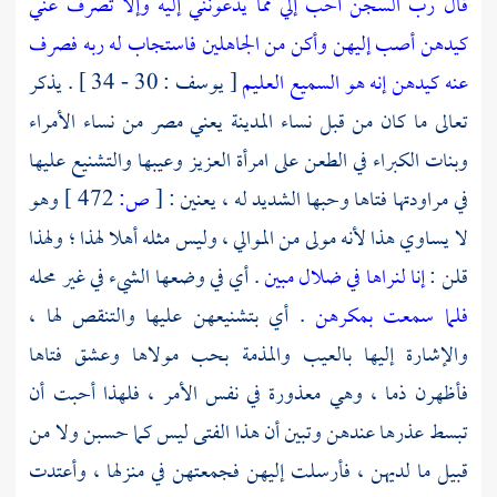
قال رب السجن أحب إلي مما يدعونني إليه وإلا تصرف عني
كيدهن أصب إليهن وأكن من الجاهلين فاستجاب له ربه فصرف
عنه كيدهن إنه هو السميع العليم
[ يوسف : 30 - 34 ] . يذكر
تعالى ما كان من قبل نساء المدينة يعني
مصر
من نساء الأمراء
وبنات الكبراء في الطعن على
امرأة العزيز
وعيبها والتشنيع عليها
في مراودتها فتاها وحبها الشديد له ، يعنين :
[
ص:
472 ]
وهو
لا يساوي هذا لأنه مولى من الموالي ، وليس مثله أهلا لهذا ؛ ولهذا
قلن :
إنا لنراها في ضلال مبين
. أي في وضعها الشيء في غير محله
فلما سمعت بمكرهن
. أي بتشنيعهن عليها والتنقص لها ،
والإشارة إليها بالعيب والمذمة بحب مولاها وعشق فتاها
فأظهرن ذما ، وهي معذورة في نفس الأمر ، فلهذا أحبت أن
تبسط عذرها عندهن وتبين أن هذا الفتى ليس كما حسبن ولا من
قبيل ما لديهن ، فأرسلت إليهن فجمعتهن في منزلها ، وأعتدت