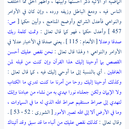
الماضية أو الآتية ذكر أحسنها وأبينها ، وأظهر الحق مما اختلف
الناس فيه ، ودمغ الباطل وزيفه ورده ، وإن كان في الأوامر
والنواهي فأعدل الشرائع وأوضح المناهج ، وأبين حكما
[
ص:
457 ]
وأعدل حكما ، فهو كما قال تعالى :
وتمت كلمة ربك
صدقا وعدلا
[ الأنعام : 115 ] . يعني صدقا في الأخبار عدلا في
الأوامر والنواهي ؛ ولهذا قال تعالى :
نحن نقص عليك أحسن
القصص بما أوحينا إليك هذا القرآن وإن كنت من قبله لمن
الغافلين
. أي بالنسبة إلى ما أوحي إليك فيه ، كما قال تعالى :
وكذلك أوحينا إليك روحا من أمرنا ما كنت تدري ما الكتاب
ولا الإيمان ولكن جعلناه نورا نهدي به من نشاء من عبادنا وإنك
لتهدي إلى صراط مستقيم صراط الله الذي له ما في السماوات ،
وما في الأرض ألا إلى الله تصير الأمور
[ الشورى : 52 - 53 ] .
وقال تعالى :
كذلك نقص عليك من أنباء ما قد سبق وقد آتيناك