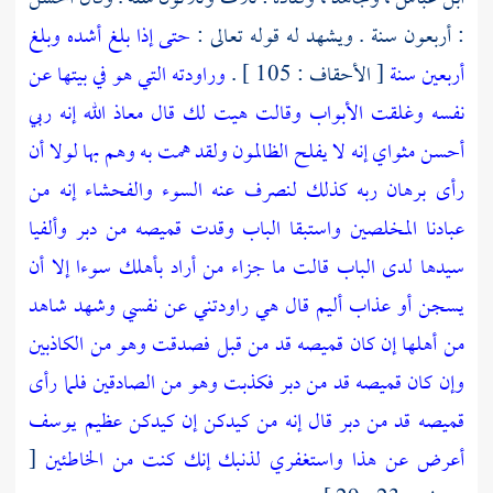
: أربعون سنة . ويشهد له قوله تعالى :
حتى إذا بلغ أشده وبلغ
أربعين سنة
[ الأحقاف : 105 ] .
وراودته التي هو في بيتها عن
نفسه وغلقت الأبواب وقالت هيت لك قال معاذ الله إنه ربي
أحسن مثواي إنه لا يفلح الظالمون ولقد همت به وهم بها لولا أن
رأى برهان ربه كذلك لنصرف عنه السوء والفحشاء إنه من
عبادنا المخلصين واستبقا الباب وقدت قميصه من دبر وألفيا
سيدها لدى الباب قالت ما جزاء من أراد بأهلك سوءا إلا أن
يسجن أو عذاب أليم قال هي راودتني عن نفسي وشهد شاهد
من أهلها إن كان قميصه قد من قبل فصدقت وهو من الكاذبين
وإن كان قميصه قد من دبر فكذبت وهو من الصادقين فلما رأى
قميصه قد من دبر قال إنه من كيدكن إن كيدكن عظيم يوسف
أعرض عن هذا واستغفري لذنبك إنك كنت من الخاطئين
[