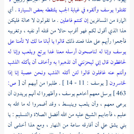
تقتلوا يوسف وألقوه في غيابة الجب يلتقطه بعض السيارة
. أي
المارة من المسافرين
إن كنتم فاعلين
. ما تقولون لا محالة فليكن
هذا الذي أقول لكم فهو أقرب حالا من قتله أو نفيه ، وتغريبه
فأجمعوا رأيهم على هذا فعند ذلك
قالوا يا أبانا ما لك لا تأمنا على
يوسف وإنا له لناصحون أرسله معنا غدا يرتع ويلعب وإنا له
لحافظون قال إني ليحزنني أن تذهبوا به وأخاف أن يأكله الذئب
وأنتم عنه غافلون قالوا لئن أكله الذئب ونحن عصبة إنا إذا
لخاسرون
[ يوسف : 11 - 14 ] . طلبوا من أبيهم أن
[
ص:
463 ]
يرسل معهم أخاهم
يوسف
، وأظهروا له أنهم يريدون أن
يرعى معهم ، وأن يلعب وينبسط ، وقد أضمروا له ما الله به
عليم ، فأجابهم الشيخ عليه من الله أفضل الصلاة والتسليم : يا
بني يشق علي أن أفارقه ساعة من النهار ، ومع هذا أخشى أن