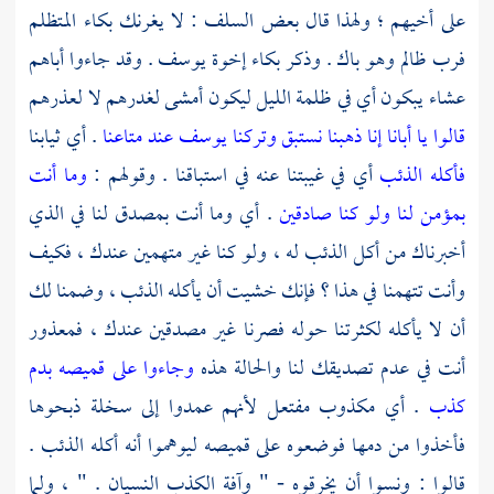
على أخيهم ؛ ولهذا قال بعض السلف : لا يغرنك بكاء المتظلم
فرب ظالم وهو باك . وذكر بكاء إخوة
يوسف
. وقد جاءوا أباهم
عشاء يبكون أي في ظلمة الليل ليكون أمشى لغدرهم لا لعذرهم
قالوا يا أبانا إنا ذهبنا نستبق وتركنا يوسف عند متاعنا
. أي ثيابنا
فأكله الذئب
أي في غيبتنا عنه في استباقنا . وقولهم :
وما أنت
بمؤمن لنا ولو كنا صادقين
. أي وما أنت بمصدق لنا في الذي
أخبرناك من أكل الذئب له ، ولو كنا غير متهمين عندك ، فكيف
وأنت تتهمنا في هذا ؟ فإنك خشيت أن يأكله الذئب ، وضمنا لك
أن لا يأكله لكثرتنا حوله فصرنا غير مصدقين عندك ، فمعذور
أنت في عدم تصديقك لنا والحالة هذه
وجاءوا على قميصه بدم
كذب
. أي مكذوب مفتعل لأنهم عمدوا إلى سخلة ذبحوها
فأخذوا من دمها فوضعوه على قميصه ليوهموا أنه أكله الذئب .
قالوا : ونسوا أن يخرقوه - " وآفة الكذب النسيان . " ، ولما