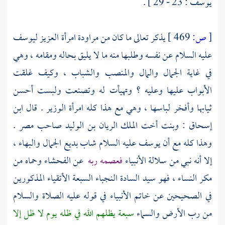
يوسف : 23 - 29 ] .
[
ص:
469 ]
يذكر تعالى ما كان من مراودة
امرأة العزيز
ليوسف
عليه السلام عن نفسه وطلبها منه ما لا يليق بحاله ومقامه ، وهي
في غاية الجمال والمال والمنصب والشباب ، وكيف غلقت
الأبواب عليها وعليه ؟ وتهيأت له وتصنعت ولبست أحسن
ثيابها وأفخر لباسها ، وهي مع هذا كله امرأة الوزير . قال
ابن
إسحاق
: وبنت أخت الملك
الريان بن الوليد
صاحب
مصر
.
وهذا كله مع أن
يوسف
عليه السلام شاب بديع الجمال والبهاء ،
إلا أنه نبي من سلالة الأنبياء
فعصمه ربه
عن الفحشاء وحماه من
مكر النساء ، فهو سيد السادة النجباء السبعة الأتقياء المذكورين
في الصحيحين عن خاتم الأنبياء في قوله عليه الصلاة والسلام
من رب الأرض والسماء
سبعة يظلهم الله في ظله يوم لا ظل إلا