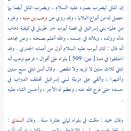
إن المثل ليضرب بصبره عليه السلام ، ويضرب المثل أيضا بما
حصل له من أنواع البلايا ، وقد روي عن
وهب بن منبه
، وغيره
من علماء
بني إسرائيل
في قصة
أيوب
خبر طويل في كيفية ذهاب
ماله وولده ، وبلائه في جسده ، والله أعلم بصحته ، وعن
مجاهد
أنه قال : كان
أيوب
عليه السلام أول من أصابه الجدري . وقد
اختلفوا في مدة
[
ص:
509 ]
بلواه على أقوال ؛ فزعم
وهب
أنه
ابتلي ثلاث سنين لا تزيد ولا تنقص . وقال
أنس
ابتلي سبع سنين
وأشهرا ، وألقي على مزبلة
لبني إسرائيل
تختلف الدواب في
جسده حتى فرج الله عنه ، وعظم له الأجر ، وأحسن الثناء عليه
.
وقال
حميد
: مكث في بلواه ثماني عشرة سنة . وقال
السدي
:
تساقط لحمه حتى لم يبق إلا العظم والعصب ، فكانت امرأته تأتيه