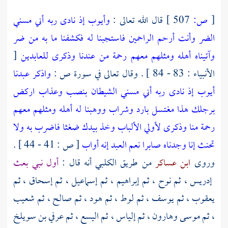
[
ص:
507 ]
قال الله تعالى :
وأيوب إذ نادى ربه أني مسني
الضر وأنت أرحم الراحمين فاستجبنا له فكشفنا ما به من ضر
وآتيناه أهله ومثلهم معهم رحمة من عندنا وذكرى للعابدين
[
الأنبياء : 83 - 84 ] . وقال تعالى في سورة ص :
واذكر عبدنا
أيوب إذ نادى ربه أني مسني الشيطان بنصب وعذاب اركض
برجلك هذا مغتسل بارد وشراب ووهبنا له أهله ومثلهم معهم
رحمة منا وذكرى لأولي الألباب وخذ بيدك ضغثا فاضرب به ولا
تحنث إنا وجدناه صابرا نعم العبد إنه أواب
[ ص : 41 - 44 ] .
وروى
ابن عساكر
من طريق
الكلبي
أنه قال :
أول نبي بعث
إدريس
، ثم
نوح
، ثم
إبراهيم
، ثم
إسماعيل
، ثم
إسحاق
، ثم
يعقوب
، ثم
يوسف
، ثم
لوط
، ثم
هود
، ثم
صالح
، ثم
شعيب
، ثم
موسى وهارون
، ثم
إلياس
، ثم
اليسع
، ثم
عرفي بن سويلخ