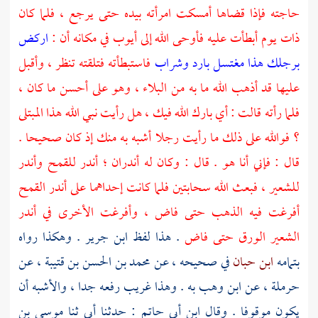
حاجته فإذا قضاها أمسكت امرأته بيده حتى يرجع ، فلما كان
ذات يوم أبطأت عليه فأوحى الله إلى
أيوب
في مكانه أن :
اركض
برجلك هذا مغتسل بارد وشراب
فاستبطأته فتلقته تنظر ، وأقبل
عليها قد أذهب الله ما به من البلاء ، وهو على أحسن ما كان ،
فلما رأته قالت : أي بارك الله فيك ، هل رأيت نبي الله هذا المبتلى
؟ فوالله على ذلك ما رأيت رجلا أشبه به منك إذ كان صحيحا .
قال : فإني أنا هو . قال : وكان له أندران ؛ أندر للقمح وأندر
للشعير ، فبعث الله سحابتين فلما كانت إحداهما على أندر القمح
أفرغت فيه الذهب حتى فاض ، وأفرغت الأخرى في أندر
الشعير الورق حتى فاض
. هذا لفظ
ابن جرير
. وهكذا رواه
بتمامه
ابن حبان
في صحيحه ، عن
محمد بن الحسن بن قتيبة
، عن
حرملة
، عن
ابن وهب
به . وهذا غريب رفعه جدا ، والأشبه أن
يكون موقوفا . وقال
ابن أبي حاتم
: حدثنا أبي ثنا
موسى بن