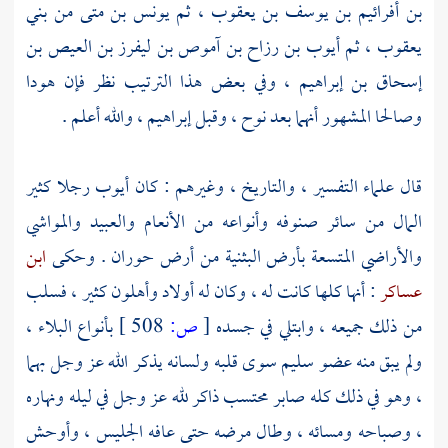
بن أفرائيم بن يوسف بن يعقوب
، ثم
يونس بن متى
من
بني
يعقوب
، ثم
أيوب بن رزاح بن آموص بن ليفرز بن العيص بن
إسحاق بن إبراهيم
، وفي بعض هذا الترتيب نظر فإن
هودا
وصالحا
المشهور أنهما بعد
نوح
، وقبل
إبراهيم
، والله أعلم .
قال علماء التفسير ، والتاريخ ، وغيرهم : كان
أيوب
رجلا كثير
المال من سائر صنوفه وأنواعه من الأنعام والعبيد والمواشي
والأراضي المتسعة بأرض
البثنية
من أرض
حوران
. وحكى
ابن
عساكر
: أنها كلها كانت له ، وكان له أولاد وأهلون كثير ، فسلب
من ذلك جميعه ، وابتلي في جسده
[
ص:
508 ]
بأنواع البلاء ،
ولم يبق منه عضو سليم سوى قلبه ولسانه يذكر الله عز وجل بهما
، وهو في ذلك كله صابر محتسب ذاكر لله عز وجل في ليله ونهاره
، وصباحه ومسائه ، وطال مرضه حتى عافه الجليس ، وأوحش