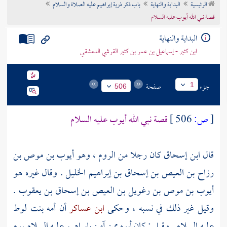
الرئيسية
البداية والنهاية
باب ذكر ذرية إبراهيم عليه الصلاة والسلام
تراجم الأعلام
قصة نبي الله أيوب عليه السلام
البداية والنهاية
ابن كثير - إسماعيل بن عمر بن كثير القرشي الدمشقي
جزء
صفحة
1
506
[
ص:
506 ]
قصة نبي الله
أيوب
عليه السلام
قال
ابن إسحاق
كان رجلا من
الروم
، وهو
أيوب بن موص بن
رزاح بن العيص بن إسحاق بن إبراهيم الخليل
. وقال غيره هو
أيوب بن موص بن رغويل بن العيص بن إسحاق بن يعقوب
.
وقيل غير ذلك في نسبه ، وحكى
ابن عساكر
أن أمه بنت
لوط
عليه السلام . وقيل : كان أبوه ممن آمن
بإبراهيم
عليه السلام يوم