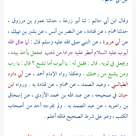
وقال
ابن أبي حاتم
: ثنا
أبو زرعة
، حدثنا
عمرو بن مرزوق
،
حدثنا
همام
، عن
قتادة
، عن
النضر بن أنس
، عن
بشير بن نهيك
،
عن
أبي هريرة
، عن النبي صلى الله عليه وسلم قال :
لما عافى الله
أيوب عليه السلام أمطر عليه جرادا من ذهب
فجعل يأخذ بيده ،
ويجعل في ثوبه . قال : فقيل له : يا أيوب أما تشبع ؟ قال : يا رب
ومن يشبع من رحمتك
. وهكذا رواه الإمام
أحمد
، عن
أبي داود
الطيالسي
،
وعبد الصمد
، عن
همام
، عن
قتادة
به . ورواه
ابن
حبان
في صحيحه ، عن
عبد الله بن محمد الأزدي
، عن
إسحاق
بن راهويه
، عن
عبد الصمد
به . ولم يخرجه أحد من أصحاب
الكتب ، وهو على شرط الصحيح فالله أعلم .