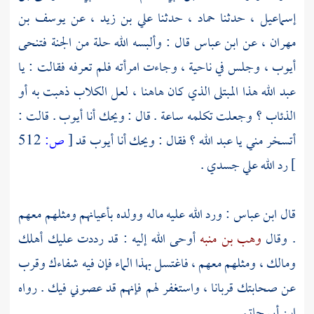
إسماعيل
، حدثنا حماد ، حدثنا
علي بن زيد
، عن
يوسف بن
مهران
، عن
ابن عباس
قال : وألبسه الله حلة من الجنة فتنحى
أيوب
، وجلس في ناحية ، وجاءت امرأته فلم تعرفه فقالت : يا
عبد الله هذا المبتلى الذي كان هاهنا ، لعل الكلاب ذهبت به أو
الذئاب ؟ وجعلت تكلمه ساعة . قال : ويحك أنا
أيوب
. قالت :
أتسخر مني يا عبد الله ؟ فقال : ويحك أنا
أيوب
قد
[
ص:
512
]
رد الله علي جسدي .
قال
ابن عباس
: ورد الله عليه ماله وولده بأعيانهم ومثلهم معهم
. وقال
وهب بن منبه
أوحى الله إليه : قد رددت عليك أهلك
ومالك ، ومثلهم معهم ، فاغتسل بهذا الماء فإن فيه شفاءك وقرب
عن صحابتك قربانا ، واستغفر لهم فإنهم قد عصوني فيك . رواه
ابن أبي حاتم .