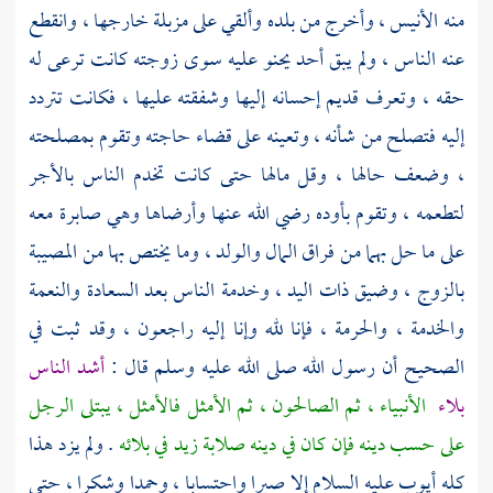
منه الأنيس ، وأخرج من بلده وألقي على مزبلة خارجها ، وانقطع
عنه الناس ، ولم يبق أحد يحنو عليه سوى زوجته كانت ترعى له
حقه ، وتعرف قديم إحسانه إليها وشفقته عليها ، فكانت تتردد
إليه فتصلح من شأنه ، وتعينه على قضاء حاجته وتقوم بمصلحته
، وضعف حالها ، وقل مالها حتى كانت تخدم الناس بالأجر
لتطعمه ، وتقوم بأوده رضي الله عنها وأرضاها وهي صابرة معه
على ما حل بهما من فراق المال والولد ، وما يختص بها من المصيبة
بالزوج ، وضيق ذات اليد ، وخدمة الناس بعد السعادة والنعمة
والخدمة ، والحرمة ، فإنا لله وإنا إليه راجعون ، وقد ثبت في
الصحيح أن رسول الله صلى الله عليه وسلم قال :
أشد الناس
بلاء
الأنبياء ، ثم الصالحون ، ثم الأمثل فالأمثل ، يبتلى الرجل
على حسب دينه فإن كان في دينه صلابة زيد في بلائه
. ولم يزد هذا
كله
أيوب
عليه السلام إلا صبرا واحتسابا ، وحمدا وشكرا ، حتى