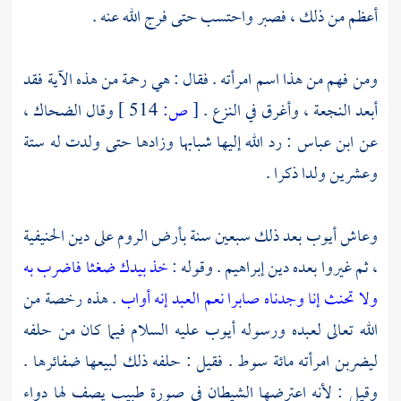
أعظم من ذلك ، فصبر واحتسب حتى فرج الله عنه .
ومن فهم من هذا اسم امرأته . فقال : هي رحمة من هذه الآية فقد
أبعد النجعة ، وأغرق في النزع .
[
ص:
514 ]
وقال
الضحاك
،
عن
ابن عباس
: رد الله إليها شبابها وزادها حتى ولدت له ستة
وعشرين ولدا ذكرا .
وعاش
أيوب
بعد ذلك سبعين سنة بأرض
الروم
على دين الحنيفية
، ثم غيروا بعده دين
إبراهيم
. وقوله :
خذ بيدك ضغثا فاضرب به
ولا تحنث إنا وجدناه صابرا نعم العبد إنه أواب
. هذه رخصة من
الله تعالى لعبده ورسوله
أيوب
عليه السلام فيما كان من حلفه
ليضربن امرأته مائة سوط . فقيل : حلفه ذلك لبيعها ضفائرها .
وقيل : لأنه اعترضها الشيطان في صورة طبيب يصف لها دواء