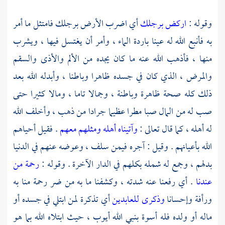
وقوله :
اركض برجلك
أي اضرب الأرض برجلك فامتثل ما أمر
به فأنبع الله له عينا باردة الماء ، وأمر أن يغتسل فيها ، ويشرب
منها ، فأذهب الله عنه ما كان يجده من الألم والأذى والسقم
والمرض ، الذي كان في جسده ظاهرا وباطنا ، وأبدله الله بعد
ذلك كله صحة ظاهرة وباطنة ، وجمالا تاما ، ومالا كثيرا حتى
صب له من المال صبا مطرا عظيما جرادا من ذهب ، وأخلف الله
له أهله ، كما قال تعالى :
وآتيناه أهله ومثلهم معهم
. فقيل أحياهم
الله بأعيانهم . وقيل : آجره فيمن سلف ، وعوضه عنهم في الدنيا
بدلهم ، وجمع له شمله بكلهم في الدار الآخرة . وقوله :
رحمة من
عندنا
. أي رفعنا عنه شدته ، وكشفنا ما به من ضر رحمة منا به
ورأفة وإحسانا
وذكرى للعابدين
أي تذكرة لمن ابتلي في جسده أو
ماله أو ولده فله أسوة بنبي الله
أيوب
، حيث ابتلاه الله بما هو