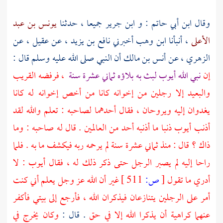
وقال
ابن أبي حاتم
: و
ابن جرير
جميعا ، حدثنا
يونس بن عبد
الأعلى
، أنبأنا
ابن وهب
أخبرني
نافع بن يزيد
، عن
عقيل
، عن
الزهري
، عن
أنس بن مالك
أن النبي صلى الله عليه وسلم قال :
إن
نبي الله أيوب لبث به بلاؤه ثماني عشرة سنة
، فرفضه القريب
والبعيد إلا رجلين من إخوانه كانا من أخص إخوانه له كانا
يغدوان إليه ويروحان ، فقال أحدهما لصاحبه : تعلم والله لقد
أذنب أيوب ذنبا ما أذنبه أحد من العالمين . قال له صاحبه : وما
ذاك ؟ قال : منذ ثماني عشرة سنة لم يرحمه ربه فيكشف ما به . فلما
راحا إليه لم يصبر الرجل حتى ذكر ذلك له ، فقال
أيوب
: لا
أدري ما تقول
[
ص:
511 ]
غير أن الله عز وجل يعلم أني كنت
أمر على الرجلين يتنازعان فيذكران الله ، فأرجع إلى بيتي فأكفر
عنهما كراهية أن يذكرا الله إلا في حق
. قال :
وكان يخرج في