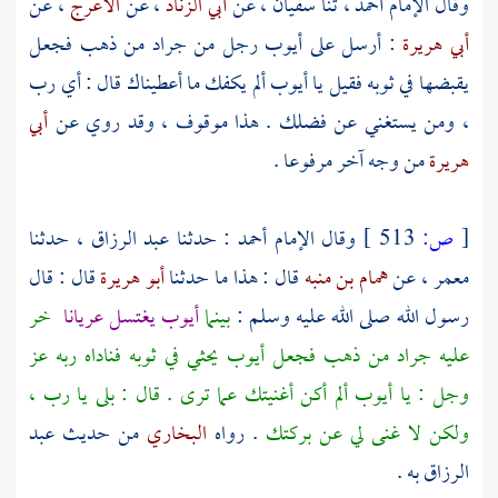
وقال الإمام
أحمد
، ثنا
سفيان
، عن
أبي الزناد
، عن
الأعرج
، عن
أبي هريرة
: أرسل على
أيوب
رجل من جراد من ذهب فجعل
يقبضها في ثوبه فقيل يا
أيوب
ألم يكفك ما أعطيناك قال : أي رب
، ومن يستغني عن فضلك . هذا موقوف ، وقد روي عن
أبي
هريرة
من وجه آخر مرفوعا .
[
ص:
513 ]
وقال الإمام أحمد : حدثنا
عبد الرزاق
، حدثنا
معمر
، عن
همام بن منبه
قال : هذا ما حدثنا
أبو هريرة
قال : قال
رسول الله صلى الله عليه وسلم :
بينما
أيوب يغتسل عريانا
خر
عليه جراد من ذهب فجعل أيوب يحثي في ثوبه فناداه ربه عز
وجل : يا أيوب ألم أكن أغنيتك عما ترى . قال : بلى يا رب ،
ولكن لا غنى لي عن بركتك
. رواه
البخاري
من حديث
عبد
الرزاق
به .