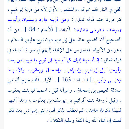
ألقي في النار فلم تحرقه . والمشهور الأول لأنه من ذرية
إبراهيم
،
كما قررنا عند قوله تعالى :
ومن ذريته داود وسليمان وأيوب
ويوسف وموسى وهارون
الآيات [ الأنعام : 84 ] . من أن
الصحيح أن الضمير عائد على
إبراهيم
دون
نوح
عليهما السلام ،
وهو من الأنبياء المنصوص على الإيحاء إليهم في سورة النساء في
قوله تعالى :
إنا أوحينا إليك كما أوحينا إلى نوح والنبيين من بعده
وأوحينا إلى إبراهيم وإسماعيل وإسحاق ويعقوب والأسباط
وعيسى وأيوب
[ النساء : 163 ] . الآية . فالصحيح أنه من
سلالة
العيص بن إسحاق
، وامرأته قيل : اسمها
ليا بنت يعقوب
. وقيل :
رحمة بنت أفرائيم بن يوسف بن يعقوب
، وهذا أشهر
فلهذا ذكرناه هاهنا ، ثم نعطف بذكر أنبياء
بني إسرائيل
بعد ذكر
قصته إن شاء الله وبه الثقة وعليه التكلان .