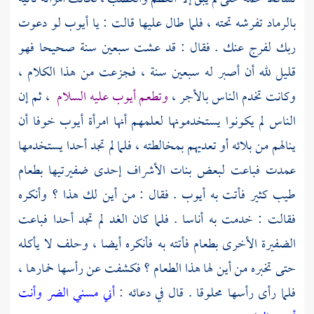
بالرماد تفرشه تحته ، فلما طال عليها قالت : يا
أيوب
لو دعوت
ربك لفرج عنك . فقال : قد عشت سبعين سنة صحيحا فهو
قليل لله أن أصبر له سبعين سنة ، فجزعت من هذا الكلام ،
وكانت تخدم الناس بالأجر ،
وتطعم
أيوب
عليه السلام
، ثم إن
الناس لم يكونوا يستخدمونها لعلمهم أنها امرأة
أيوب
خوفا أن
ينالهم من بلائه أو تعديهم بمخالطته ، فلما لم تجد أحدا يستخدمها
عمدت فباعت لبعض بنات الأشراف إحدى ضفيرتيها بطعام
طيب كثير فأتت به
أيوب
. فقال : من أين لك هذا ؟ وأنكره
فقالت : خدمت به أناسا . فلما كان الغد لم تجد أحدا فباعت
الضفيرة الأخرى بطعام فأتته به فأنكره أيضا ، وحلف لا يأكله
حتى تخبره من أين لها هذا الطعام ؟ فكشفت عن رأسها خمارها ،
فلما رأى رأسها محلوقا . قال في دعائه :
أني مسني الضر وأنت