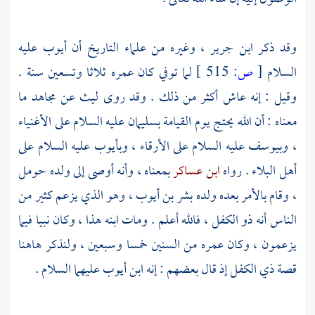
وقد ذكر
ابن جرير
، وغيره من علماء التاريخ أن
أيوب
عليه
السلام
[
ص:
515 ]
لما توفي كان عمره ثلاثا وتسعين سنة .
وقيل : إنه عاش أكثر من ذلك . وقد روى
ليث
عن
مجاهد
ما
معناه : أن الله يحتج يوم القيامة
بسليمان
عليه السلام على الأغنياء
،
وبيوسف
عليه السلام على الأرقاء ،
وبأيوب
عليه السلام على
أهل البلاء . رواه
ابن عساكر
بمعناه ، وأنه أوصى إلى ولده حومل
، وقام بالأمر بعده ولده
بشر بن أيوب
، وهو الذي يزعم كثير من
الناس أنه ذو الكفل ، فالله أعلم . ومات ابنه هذا ، وكان نبيا فيما
يزعمون ، وكان عمره من السنين خمسا وسبعين ، ولنذكر هاهنا
قصة ذي الكفل إذ قال بعضهم : إنه
ابن أيوب
عليهما السلام .