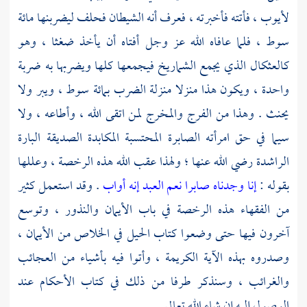
لأيوب
، فأتته فأخبرته ، فعرف أنه الشيطان فحلف ليضربنها مائة
سوط ، فلما عافاه الله عز وجل أفتاه أن يأخذ ضغثا ، وهو
كالعثكال الذي يجمع الشماريخ فيجمعها كلها ويضربها به ضربة
واحدة ، ويكون هذا منزلا منزلة الضرب بمائة سوط ، ويبر ولا
يحنث . وهذا من الفرج والمخرج لمن اتقى الله ، وأطاعه ، ولا
سيما في حق امرأته الصابرة المحتسبة المكابدة الصديقة البارة
الراشدة رضي الله عنها ؛ ولهذا عقب الله هذه الرخصة ، وعللها
بقوله :
إنا وجدناه صابرا نعم العبد إنه أواب
. وقد استعمل كثير
من الفقهاء هذه الرخصة في باب الأيمان والنذور ، وتوسع
آخرون فيها حتى وضعوا كتاب الحيل في الخلاص من الأيمان ،
وصدروه بهذه الآية الكريمة ، وأتوا فيه بأشياء من العجائب
والغرائب ، وسنذكر طرفا من ذلك في كتاب الأحكام عند
الوصول إليه إن شاء الله تعالى .