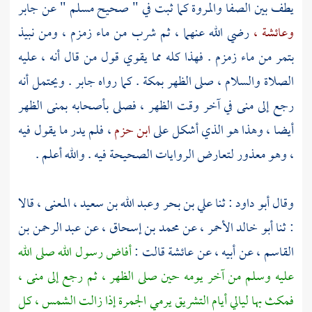
يطف بين
الصفا
والمروة
كما ثبت في " صحيح
مسلم
" عن
جابر
وعائشة ،
رضي الله عنهما ، ثم شرب من
ماء زمزم ،
ومن نبيذ
بتمر من
ماء زمزم
. فهذا كله مما يقوي قول من قال أنه ، عليه
الصلاة والسلام ، صلى الظهر
بمكة
. كما رواه
جابر
. ويحتمل أنه
رجع إلى
منى
في آخر وقت الظهر ، فصلى بأصحابه
بمنى
الظهر
أيضا ، وهذا هو الذي أشكل على
ابن حزم
، فلم يدر ما يقول فيه
، وهو معذور لتعارض الروايات الصحيحة فيه . والله أعلم .
وقال
أبو داود
: ثنا
علي بن بحر
وعبد الله بن سعيد
، المعنى ، قالا
: ثنا
أبو خالد الأحمر
، عن
محمد بن إسحاق
، عن
عبد الرحمن بن
القاسم
، عن أبيه ، عن
عائشة
قالت :
أفاض رسول الله صلى الله
عليه وسلم من آخر يومه حين صلى الظهر ، ثم رجع إلى
منى ،
فمكث بها ليالي أيام التشريق يرمي
الجمرة
إذا زالت الشمس ، كل