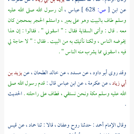
عن
ابن
[
ص:
628 ]
عباس
،
أن رسول الله صلى الله عليه
وسلم طاف
بالبيت
وهو على بعير ، واستلم
الحجر
بمحجن كان
معه . قال : وأتى السقاية فقال : " اسقوني " . فقالوا : إن هذا
يخوضه الناس ، ولكنا نأتيك به من البيت . فقال : " لا حاجة لي
فيه ، اسقوني مما يشرب منه الناس " .
وقد روى
أبو داود
، عن
مسدد
، عن
خالد الطحان
، عن
يزيد بن
أبي زياد
، عن
عكرمة
، عن
ابن عباس
قال :
قدم رسول الله صلى
الله عليه وسلم
مكة
ونحن نستقي ، فطاف على راحلته .
الحديث
.
وقال الإمام
أحمد
: حدثنا
روح
وعفان
، قالا : ثنا
حماد
، عن
قيس