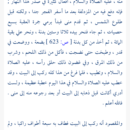
منه ، عليه الصلاة والسلام ، أفعال كثيرة في صدر هذا النهار ;
فإنه دفع فيه من
المزدلفة
بعد ما أسفر الفجر جدا ، ولكنه قبل
طلوع الشمس ، ثم قدم
منى
فبدأ برمي
جمرة العقبة
بسبع
حصيات ، ثم جاء فنحر بيده ثلاثا وستين بدنة ، ونحر علي بقية
المائة ، ثم أخذ من كل بدنة
[
ص:
623 ]
بضعة ، ووضعت في
قدر ، وطبخت حتى نضجت ، فأكل من ذلك اللحم ، وشرب
من ذلك المرق ، وفي غضون ذلك حلق رأسه ، عليه الصلاة
والسلام ، وتطيب ، فلما فرغ من هذا كله ركب إلى
البيت ،
وقد
خطب عليه الصلاة والسلام في هذا اليوم خطبة عظيمة ، ولست
أدري أكانت قبل ذهابه إلى
البيت
أو بعد رجوعه منه إلى
منى
.
فالله أعلم .
والمقصود أنه ركب إلى
البيت
فطاف به سبعة أطواف راكبا ، ولم