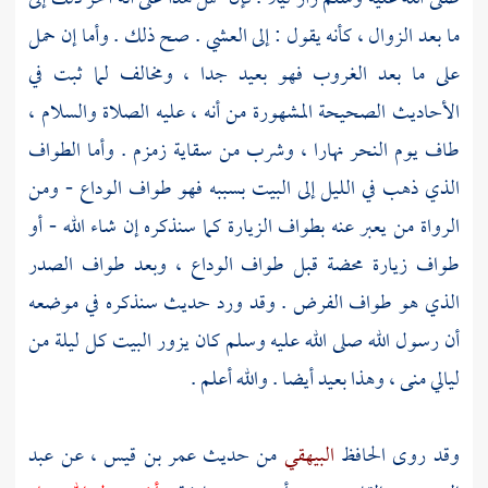
ما بعد الزوال ، كأنه يقول : إلى العشي . صح ذلك . وأما إن حمل
على ما بعد الغروب فهو بعيد جدا ، ومخالف لما ثبت في
الأحاديث الصحيحة المشهورة من أنه ، عليه الصلاة والسلام ،
طاف يوم النحر نهارا ، وشرب من سقاية زمزم . وأما الطواف
الذي ذهب في الليل إلى البيت بسببه فهو طواف الوداع - ومن
الرواة من يعبر عنه بطواف الزيارة كما سنذكره إن شاء الله - أو
طواف زيارة محضة قبل طواف الوداع ، وبعد طواف الصدر
الذي هو طواف الفرض . وقد ورد حديث سنذكره في موضعه
أن رسول الله صلى الله عليه وسلم كان يزور
البيت
كل ليلة من
ليالي
منى ،
وهذا بعيد أيضا . والله أعلم .
وقد روى الحافظ
البيهقي
من حديث
عمر بن قيس
، عن
عبد