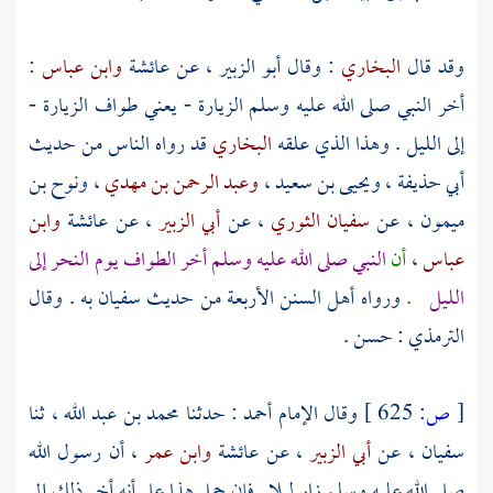
وقد قال
البخاري
: وقال
أبو الزبير
، عن
عائشة
وابن عباس
:
أخر النبي صلى الله عليه وسلم الزيارة - يعني طواف الزيارة -
إلى الليل . وهذا الذي علقه
البخاري
قد رواه الناس من حديث
أبي حذيفة
،
ويحيى بن سعيد
،
وعبد الرحمن بن مهدي
،
ونوح بن
ميمون
، عن
سفيان الثوري
، عن
أبي الزبير
، عن
عائشة
وابن
عباس
،
أن
النبي صلى الله عليه وسلم أخر الطواف يوم النحر إلى
الليل
.
ورواه أهل السنن الأربعة من حديث
سفيان
به . وقال
الترمذي
: حسن .
[
ص:
625 ]
وقال الإمام
أحمد
: حدثنا
محمد بن عبد الله
، ثنا
سفيان
، عن
أبي الزبير
، عن
عائشة
وابن عمر
، أن رسول الله
صلى الله عليه وسلم زار ليلا . فإن حمل هذا على أنه أخر ذلك إلى