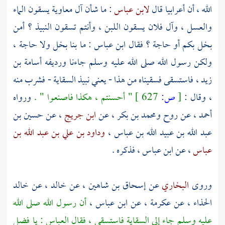
الله
، أن أعرابيا قال
لابن عباس
: ما شأن
آل معاوية
يسقون الماء
والعسل ، وآل فلان يسقون اللبن ، وأنتم تسقون النبيذ ؟ أمن
بخل بكم أو حاجة ؟ فقال
ابن عباس
: ما بنا بخل ولا حاجة ،
ولكن رسول الله صلى الله عليه وسلم جاءنا ورديفه
أسامة بن
زيد
، فاستسقى فسقيناه من هذا - يعني نبيذ السقاية - فشرب منه
، وقال :
[
ص:
627 ]
" أحسنتم ، هكذا فاصنعوا " .
ورواه
أحمد
، عن
روح
ومحمد بن بكر
، عن
ابن جريج
، عن
حسين بن
عبد الله بن عبيد الله بن عباس
،
وداود بن علي بن عبد الله بن
عباس
، عن
ابن عباس
، فذكره .
وروى
البخاري
عن
إسحاق بن شاهين
، عن
خالد
، عن
خالد
الحذاء
، عن
عكرمة
، عن
ابن عباس
،
أن رسول الله صلى الله
عليه وسلم جاء إلى السقاية فاستسقى ، فقال
العباس
: يا
فضل