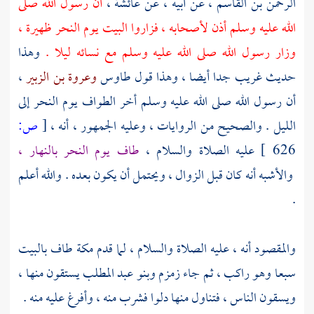
الرحمن بن القاسم
، عن أبيه ، عن
عائشة ،
أن رسول الله صلى
الله عليه وسلم أذن لأصحابه ، فزاروا
البيت
يوم النحر ظهيرة ،
وزار رسول الله صلى الله عليه وسلم مع نسائه ليلا .
وهذا
حديث غريب جدا أيضا ، وهذا قول
طاوس
وعروة بن الزبير
،
أن رسول الله صلى الله عليه وسلم أخر الطواف يوم النحر إلى
الليل . والصحيح من الروايات ، وعليه الجمهور ، أنه ،
[
ص:
626 ]
عليه الصلاة والسلام ،
طاف يوم النحر بالنهار ،
والأشبه أنه كان قبل الزوال ، ويحتمل أن يكون بعده . والله أعلم
.
والمقصود أنه ، عليه الصلاة والسلام ، لما قدم
مكة
طاف
بالبيت
سبعا وهو راكب ، ثم جاء
زمزم
وبنو عبد المطلب
يستقون منها ،
ويسقون الناس ، فتناول منها دلوا فشرب منه ، وأفرغ عليه منه .