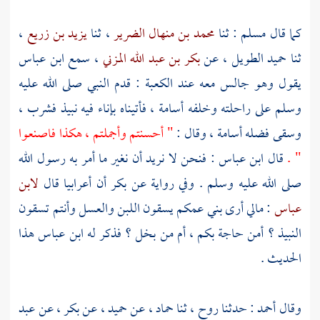
كما قال
مسلم
: ثنا
محمد بن منهال الضرير
، ثنا
يزيد بن زريع
،
ثنا
حميد الطويل
، عن
بكر بن عبد الله المزني
، سمع
ابن عباس
يقول وهو جالس معه عند
الكعبة
: قدم النبي صلى الله عليه
وسلم على راحلته وخلفه
أسامة
، فأتيناه بإناء فيه نبيذ فشرب ،
وسقى فضله
أسامة
، وقال :
" أحسنتم وأجملتم ، هكذا فاصنعوا
" .
قال
ابن عباس
: فنحن لا نريد أن نغير ما أمر به رسول الله
صلى الله عليه وسلم . وفي رواية عن
بكر
أن أعرابيا قال
لابن
عباس
: مالي أرى بني عمكم يسقون اللبن والعسل وأنتم تسقون
النبيذ ؟ أمن حاجة بكم ، أم من بخل ؟ فذكر له
ابن عباس
هذا
الحديث .
وقال
أحمد
: حدثنا
روح
، ثنا
حماد
، عن
حميد
، عن
بكر
، عن
عبد