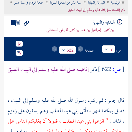
الرئيسية
البداية والنهاية
سنة عشر من الهجرة النبوية
حجة الوداع في سنة عشر
تراجم الأعلام
ذكر إفاضته صلى الله عليه وسلم إلى البيت العتيق
البداية والنهاية
ابن كثير - إسماعيل بن عمر بن كثير القرشي الدمشقي
جزء
صفحة
7
622
[
ص:
622 ]
ذكر
إفاضته صلى الله عليه وسلم إلى
البيت
العتيق
قال
جابر
: ثم ركب رسول الله صلى الله عليه وسلم إلى
البيت ،
فصلى
بمكة
الظهر ، فأتى
بني عبد المطلب
وهم يسقون على
زمزم
،
فقال :
" انزعوا
بني عبد المطلب ،
فلولا أن يغلبكم الناس على
سقايتكم لنزعت معكم " . فناولوه دلوا فشرب منه .
رواه
مسلم