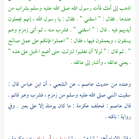
اذهب إلى أمك فأت رسول الله صلى الله عليه وسلم بشراب من
عندها . فقال : " اسقني " . فقال : يا رسول الله ، إنهم يجعلون
أيديهم فيه . قال : " اسقني " . فشرب منه ، ثم أتى
زمزم
وهم
يسقون ، ويعملون فيها ، فقال : " اعملوا فإنكم على عمل صالح
" . ثم قال : " لولا أن تغلبوا لنزلت حتى أضع الحبل على هذه "
. يعني عاتقه ، وأشار إلى عاتقه .
وعنده من حديث
عاصم
، عن
الشعبي
، أن
ابن عباس
قال :
سقيت النبي صلى الله عليه وسلم من
زمزم ،
فشرب وهو قائم .
قال
عاصم
: فحلف
عكرمة
: ما كان يومئذ إلا على بعير . وفي
رواية : ناقته .
وقال الإمام
أحمد
: ثنا
هشيم
، ثنا
يزيد بن أبي زياد
، عن
عكرمة
،