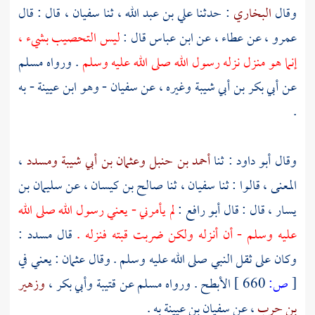
وقال
البخاري
: حدثنا
علي بن عبد الله
، ثنا
سفيان
، قال : قال
عمرو
، عن
عطاء
، عن
ابن عباس
قال :
ليس التحصيب بشيء ،
إنما هو منزل نزله رسول الله صلى الله عليه وسلم
. ورواه
مسلم
عن
أبي بكر بن أبي شيبة
وغيره ، عن
سفيان
- وهو
ابن عيينة
- به
.
وقال
أبو داود
: ثنا
أحمد بن حنبل
وعثمان بن أبي شيبة
ومسدد
،
المعنى ، قالوا : ثنا
سفيان
، ثنا
صالح بن كيسان
، عن
سليمان بن
يسار
، قال : قال
أبو رافع
:
لم يأمرني - يعني رسول الله صلى الله
عليه وسلم - أن أنزله ولكن ضربت قبته فنزله .
قال
مسدد
:
وكان على ثقل النبي صلى الله عليه وسلم . وقال
عثمان
: يعني في
[
ص:
660 ]
الأبطح
. ورواه
مسلم
عن
قتيبة
وأبي بكر
،
وزهير
بن حرب
، عن
سفيان بن عيينة
به .