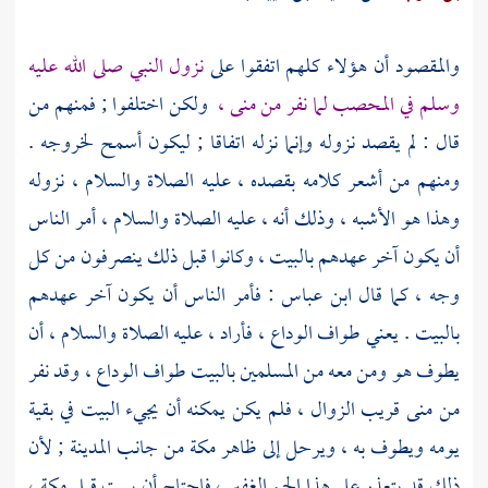
والمقصود أن هؤلاء كلهم اتفقوا على
نزول النبي صلى الله عليه
وسلم في
المحصب
لما نفر من
منى ،
ولكن اختلفوا ; فمنهم من
قال : لم يقصد نزوله وإنما نزله اتفاقا ; ليكون أسمح لخروجه .
ومنهم من أشعر كلامه بقصده ، عليه الصلاة والسلام ، نزوله
وهذا هو الأشبه ، وذلك أنه ، عليه الصلاة والسلام ، أمر الناس
أن يكون آخر عهدهم بالبيت ، وكانوا قبل ذلك ينصرفون من كل
وجه ، كما قال
ابن عباس
: فأمر الناس أن يكون آخر عهدهم
بالبيت . يعني طواف الوداع ، فأراد ، عليه الصلاة والسلام ، أن
يطوف هو ومن معه من المسلمين بالبيت طواف الوداع ، وقد نفر
من
منى
قريب الزوال ، فلم يكن يمكنه أن يجيء البيت في بقية
يومه ويطوف به ، ويرحل إلى ظاهر
مكة
من جانب
المدينة ;
لأن
ذلك قد يتعذر على هذا الجم الغفير ، فاحتاج أن يبيت قبل
مكة
،