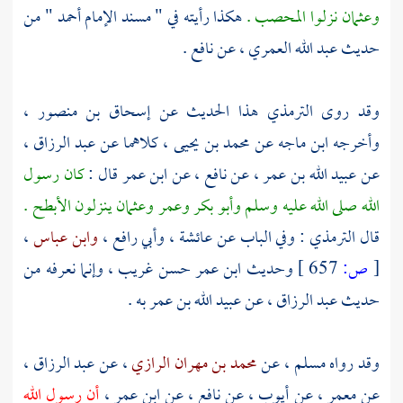
وعثمان
نزلوا
المحصب
.
هكذا رأيته في " مسند الإمام
أحمد
" من
حديث
عبد الله العمري
، عن
نافع
.
وقد روى
الترمذي
هذا الحديث عن
إسحاق بن منصور
،
وأخرجه
ابن ماجه
عن
محمد بن يحيى
، كلاهما عن
عبد الرزاق
،
عن
عبيد الله بن عمر
، عن
نافع
، عن
ابن عمر
قال :
كان رسول
الله صلى الله عليه وسلم
وأبو بكر
وعمر
وعثمان
ينزلون
الأبطح
.
قال
الترمذي
: وفي الباب عن
عائشة ،
وأبي رافع
،
وابن عباس
،
[
ص:
657 ]
وحديث
ابن عمر
حسن غريب ، وإنما نعرفه من
حديث
عبد الرزاق
، عن
عبيد الله بن عمر
به .
وقد رواه
مسلم
، عن
محمد بن مهران الرازي
، عن
عبد الرزاق
،
عن
معمر
، عن
أيوب
، عن
نافع
، عن
ابن عمر
،
أن رسول الله