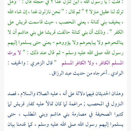
:
قلت : يا رسول الله ، أين تنزل غدا ؟ في حجته قال : " وهل
ترك لنا عقيل منزلا ؟ " ثم قال : " نحن نازلون غدا ، إن شاء الله
،
بخيف
بني كنانة ،
يعني
المحصب ،
حيث قاسمت
قريش
على
الكفر " . وذلك أن بني كنانة حالفت قريشا على بني هاشم أن لا
يناكحوهم ولا يبايعوهم ولا يؤووهم - يعني حتى يسلموا إليهم
رسول الله صلى الله عليه وسلم - ثم قال عند ذلك : "
لا يرث
المسلم الكافر ، ولا الكافر المسلم
"
قال
الزهري
:
والخيف
:
الوادي . أخرجاه من حديث
عبد الرزاق
.
وهذان الحديثان فيهما دلالة على أنه ، عليه الصلاة والسلام ، قصد
النزول في
المحصب ;
مراغمة لما كان تمالأ عليه
كفار قريش
لما
كتبوا الصحيفة في مصارمة
بني هاشم
وبني المطلب ،
حتى
يسلموا إليهم رسول الله صلى الله عليه وسلم ، كما قدمنا بيان