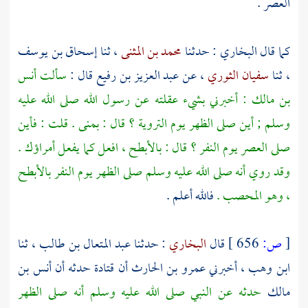
العصر .
كما قال البخاري : حدثنا
محمد بن المثنى
، ثنا
إسحاق بن يوسف
، ثنا
سفيان الثوري
، عن
عبد العزيز بن رفيع
قال :
سألت
أنس
بن مالك
: أخبرني بشيء عقلته عن رسول الله صلى الله عليه
وسلم ; أين صلى الظهر يوم التروية ؟ قال :
بمنى
. قلت : فأين
صلى العصر يوم النفر ؟ قال :
بالأبطح ،
افعل كما يفعل أمراؤك .
وقد روي أنه صلى الله عليه وسلم صلى الظهر يوم النفر
بالأبطح
،
وهو
المحصب
.
فالله أعلم .
[
ص:
656 ]
قال
البخاري
: حدثنا
عبد المتعال بن طالب
، ثنا
ابن وهب
، أخبرني
عمرو بن الحارث
أن
قتادة
حدثه أن
أنس بن
مالك
حدثه عن النبي صلى الله عليه وسلم أنه صلى الظهر