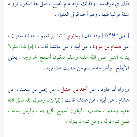
ذلك في موضعه . وكذلك نزله عام الفتح ، فعلى هذا يكون نزوله
سنة مرغبا فيها ، وهو أحد قولي العلماء .
[
ص:
659 ]
وقد قال
البخاري
: ثنا
أبو نعيم
، حدثنا
سفيان
،
عن
هشام بن عروة
، عن أبيه ، عن
عائشة
قالت :
إنما كان منزلا
ينزله النبي صلى الله عليه وسلم ليكون أسمح لخروجه .
يعني
الأبطح
. وأخرجه
مسلم
من حديث
هشام
به .
ورواه
أبو داود
، عن
أحمد بن حنبل
، عن
يحيى بن سعيد
، عن
هشام
، عن أبيه ، عن
عائشة
قالت :
إنما نزل رسول الله صلى الله
عليه وسلم
المحصب ;
ليكون أسمح لخروجه ، وليس بسنة ،
فمن شاء نزله ، ومن شاء لم ينزله .