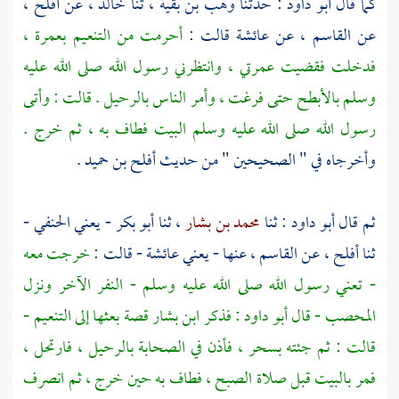
كما قال
أبو داود
: حدثنا
وهب بن بقية
، ثنا
خالد
، عن
أفلح
،
عن
القاسم
، عن
عائشة
قالت :
أحرمت من
التنعيم
بعمرة ،
فدخلت فقضيت عمرتي ، وانتظرني رسول الله صلى الله عليه
وسلم
بالأبطح
حتى فرغت ، وأمر الناس بالرحيل . قالت : وأتى
رسول الله صلى الله عليه وسلم
البيت
فطاف به ، ثم خرج .
وأخرجاه في " الصحيحين " من حديث
أفلح بن حميد
.
ثم قال
أبو داود
: ثنا
محمد بن بشار
، ثنا
أبو بكر
- يعني الحنفي -
ثنا
أفلح
، عن
القاسم
، عنها - يعني
عائشة
- قالت :
خرجت معه
- تعني رسول الله صلى الله عليه وسلم - النفر الآخر ونزل
المحصب
- قال
أبو داود
: فذكر
ابن بشار
قصة بعثها إلى
التنعيم
-
قالت : ثم جئته بسحر ، فأذن في الصحابة بالرحيل ، فارتحل ،
فمر بالبيت قبل صلاة الصبح ، فطاف به حين خرج ، ثم انصرف