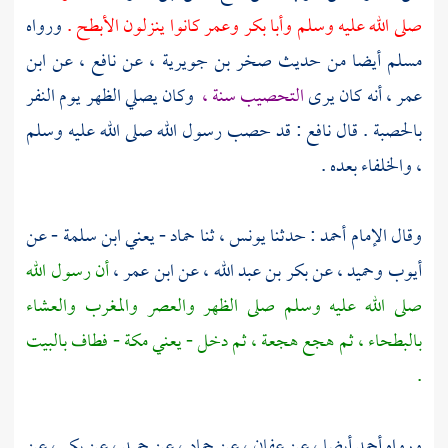
صلى الله عليه وسلم
وأبا بكر
وعمر
كانوا ينزلون
الأبطح
.
ورواه
مسلم
أيضا من حديث
صخر بن جويرية
، عن
نافع
، عن
ابن
عمر
، أنه كان يرى
التحصيب سنة ،
وكان يصلي الظهر يوم النفر
بالحصبة . قال
نافع
: قد حصب رسول الله صلى الله عليه وسلم
، والخلفاء بعده .
وقال الإمام
أحمد
: حدثنا
يونس
، ثنا
حماد
- يعني
ابن سلمة
- عن
أيوب
وحميد
، عن
بكر بن عبد الله
، عن
ابن عمر
،
أن رسول الله
صلى الله عليه وسلم صلى الظهر والعصر والمغرب والعشاء
بالبطحاء ،
ثم هجع هجعة ، ثم دخل - يعني
مكة
- فطاف
بالبيت
.
ورواه
أحمد
أيضا ، عن
عفان
، عن
حماد
، عن
حميد
، عن
بكر
، عن