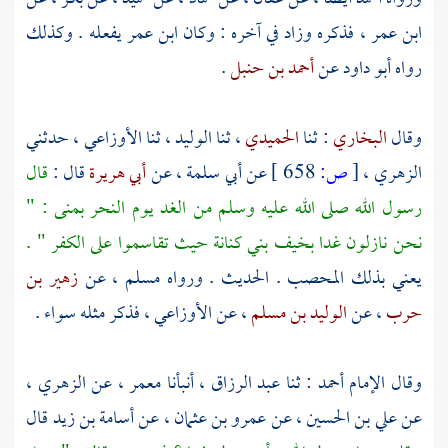
ابن عمر
، فذكره وزاد في آخره : وكان
ابن عمر
يفعله . وكذلك
رواه
أبو داود
عن
أحمد بن حنبل
.
وقال
البخاري
: ثنا
الحميدي
، ثنا
الوليد
، ثنا
الأوزاعي
، حدثني
الزهري
،
[
ص:
658 ]
عن
أبي سلمة
، عن
أبي هريرة
قال :
قال
رسول الله صلى الله عليه وسلم من الغد يوم النحر
بمنى
: "
نحن نازلون غدا
بخيف
بني كنانة
حيث تقاسموا على الكفر " .
يعني بذلك
المحصب
. الحديث . ورواه
مسلم
، عن
زهير بن
حرب
، عن
الوليد بن مسلم
، عن
الأوزاعي
، فذكر مثله سواء .
وقال الإمام
أحمد
: ثنا
عبد الرزاق
، أنبأنا
معمر
، عن
الزهري
،
عن
علي بن الحسين
، عن
عمرو بن عثمان
، عن
أسامة بن زيد
قال