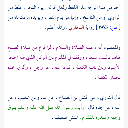
أحد من هذا الوجه بهذا اللفظ ولعل قوله : يوم النحر . غلط من
الراوي أو من الناسخ ، وإنما هو يوم النفر ، ويؤيده ما ذكرناه من
[
ص:
663 ]
رواية
البخاري
. والله أعلم .
والمقصود
أنه ، عليه الصلاة والسلام ، لما فرغ من صلاة الصبح
طاف
بالبيت
سبعا ، ووقف في الملتزم بين الركن الذي فيه
الحجر
الأسود
وبين باب
الكعبة ،
فدعا الله ، عز وجل ، وألزق خده
بجدار
الكعبة
.
قال
الثوري
، عن
المثنى بن الصباح
، عن
عمرو بن شعيب
، عن
أبيه ، عن جده قال :
رأيت رسول الله صلى الله عليه وسلم يلزق
وجهه وصدره
بالملتزم
.
المثنى ضعيف .