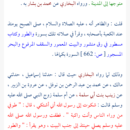
متوجها إلى
المدينة
.
ورواه
البخاري
عن
محمد بن بشار
به .
قلت : والظاهر أنه ، عليه الصلاة والسلام ، صلى الصبح يومئذ
عند
الكعبة
بأصحابه ، وقرأ في صلاته تلك بسورة
والطور
وكتاب
مسطور
في رق منشور
والبيت المعمور
والسقف المرفوع
والبحر
المسجور
[
ص:
662 ]
السورة بكمالها .
وذلك لما رواه
البخاري
حيث قال : حدثنا
إسماعيل
، حدثني
مالك
، عن
محمد بن عبد الرحمن بن نوفل
، عن
عروة بن الزبير
،
عن
زينب بنت أبي سلمة ،
عن
أم سلمة
زوج النبي صلى الله عليه
وسلم قالت :
شكوت إلى رسول الله أني أشتكي ، قال : " طوفي
من وراء الناس وأنت راكبة " . فطفت ورسول الله صلى الله
عليه وسلم يصلي حينئذ إلى جنب البيت ، وهو يقرأ : " والطور