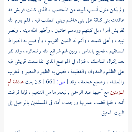
ولم يكن منزل أنسب لمبيته من
المحصب ،
الذي كانت
قريش
قد
عاقدت
بني كنانة
على
بني هاشم
وبني المطلب
فيه ، فلم يبرم الله
لقريش
أمرا ، بل كبتهم وردهم خائبين ، وأظهر الله دينه ، ونصر
نبيه ، وأعلى كلمته ، وأتم له الدين القويم ، وأوضح به الصراط
المستقيم ، فحج بالناس ، وبين لهم شرائع الله وشعائره ، وقد نفر
بعد إكمال المناسك ، فنزل في الموضع الذي تقاسمت قريش فيه
على الظلم والعدوان والقطيعة ، فصلى به الظهر والعصر والمغرب
والعشاء ، وهجع هجعة ، وقد
[
ص:
661 ]
كان بعث
عائشة أم
المؤمنين
مع أخيها
عبد الرحمن ;
ليعمرها من
التنعيم ،
فإذا فرغت
أتته ، فلما قضت عمرتها ورجعت أذن في المسلمين بالرحيل إلى
البيت العتيق
.