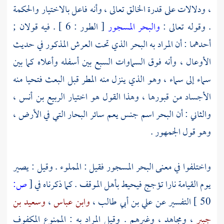
، ودلالات على قدرة الخالق تعالى ، وأنه فاعل بالاختيار والحكمة
. وقوله تعالى :
والبحر المسجور
[ الطور : 6 ] . فيه قولان ;
أحدهما : أن المراد به البحر الذي تحت العرش المذكور في حديث
الأوعال ، وأنه فوق السماوات السبع بين أسفله وأعلاه كما بين
سماء إلى سماء ، وهو الذي ينزل منه المطر قبل البعث فتحيا منه
الأجساد من قبورها ، وهذا القول هو اختيار
الربيع بن أنس
،
والثاني : أن البحر اسم جنس يعم سائر البحار التي في الأرض ،
وهو قول الجمهور .
واختلفوا في معنى البحر المسجور فقيل : المملوء . وقيل : يصير
يوم القيامة نارا تؤجج فيحيط بأهل الموقف . كما ذكرناه في
[
ص:
50 ]
التفسير عن
علي بن أبي طالب
،
وابن عباس
،
وسعيد بن
جبير
،
ومجاهد
، وغيرهم . وقيل المراد به : الممنوع المكفوف