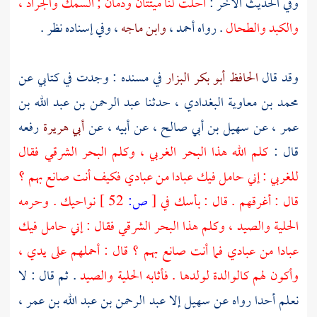
وفي الحديث الآخر :
أحلت لنا ميتتان ودمان ; السمك والجراد ،
والكبد والطحال
. رواه
أحمد
،
وابن ماجه
، وفي إسناده نظر .
وقد قال
الحافظ أبو بكر البزار
في مسنده : وجدت في كتابي عن
محمد بن معاوية البغدادي
، حدثنا
عبد الرحمن بن عبد الله بن
عمر
، عن
سهيل بن أبي صالح
، عن أبيه ، عن
أبي هريرة
رفعه
قال :
كلم الله هذا البحر الغربي ، وكلم البحر الشرقي فقال
للغربي : إني حامل فيك عبادا من عبادي فكيف أنت صانع بهم ؟
قال : أغرقهم . قال : بأسك في
[
ص:
52 ]
نواحيك . وحرمه
الحلية والصيد ، وكلم هذا البحر الشرقي فقال : إني حامل فيك
عبادا من عبادي فما أنت صانع بهم ؟ قال : أحملهم على يدي ،
وأكون لهم كالوالدة لولدها . فأثابه الحلية والصيد
. ثم قال : لا
نعلم أحدا رواه عن
سهيل
إلا
عبد الرحمن بن عبد الله بن عمر ،