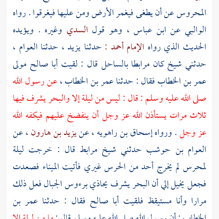
المحروس عن أن يطغى فيغمر الأرض ومن عليها فيغرقوا . رواه
الوالبي
عن
ابن عباس
، وهو قول
السدي
وغيره . ويؤيده
الحديث الذي رواه
الإمام أحمد :
حدثنا
يزيد
، حدثنا
العوام
،
حدثني شيخ كان مرابطا بالساحل قال : لقيت
أبا صالح مولى
عمر بن الخطاب
فقال : حدثنا
عمر بن الخطاب
،
عن رسول الله
صلى الله عليه وسلم : قال : ليس من ليلة إلا والبحر يشرف فيها
ثلاث مرات يستأذن الله عز وجل أن ينفضخ عليهم فيكفه الله
عز وجل
. ورواه
إسحاق بن راهويه
، عن
يزيد بن هارون
، عن
العوام بن حوشب
حدثني شيخ مرابط قال : خرجت ليلة
لمحرس لم يخرج أحد من الحرس غيري فأتيت الميناء فصعدت
فجعل يخيل إلي أن البحر يشرف يحاذي برءوس الجبال فعل ذلك
مرارا وأنا مستيقظ فلقيت
أبا صالح
فقال : حدثنا
عمر بن
الخطاب
: أن رسول الله صلى الله عليه وسلم قال :
ما من ليلة إلا