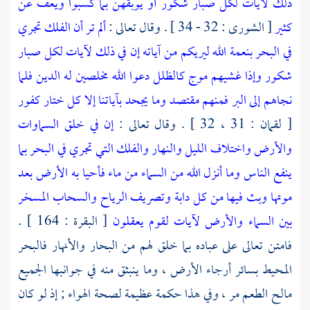
ذلك لآيات لكل صبار شكور أو يوبقهن بما كسبوا ويعف عن
كثير
[ الشورى : 32 - 34 ] . وقال تعالى :
ألم تر أن الفلك تجري
في البحر بنعمة الله ليريكم من آياته إن في ذلك لآيات لكل صبار
شكور وإذا غشيهم موج كالظلل دعوا الله مخلصين له الدين فلما
نجاهم إلى البر فمنهم مقتصد وما يجحد بآياتنا إلا كل ختار كفور
[ لقمان : 31 ، 32 ] . وقال تعالى :
إن في خلق السماوات
والأرض واختلاف الليل والنهار والفلك التي تجري في البحر بما
ينفع الناس وما أنزل الله من السماء من ماء فأحيا به الأرض بعد
موتها وبث فيها من كل دابة وتصريف الرياح والسحاب المسخر
بين السماء والأرض لآيات لقوم يعقلون
[ البقرة : 164 ] .
فامتن تعالى على عباده بما خلق لهم من البحار والأنهار فالبحر
المحيط بسائر أرجاء الأرض ، وما ينبثق منه في جوانبها الجميع
مالح الطعم مر ، وفي هذا حكمة عظيمة لصحة الهواء ; إذ لو كان