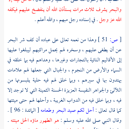
والبحر يشرف ثلاث مرات يستأذن الله أن ينفضخ عليهم فيكفه
الله عز وجل
. في إسناده رجل مبهم ، والله أعلم .
[
ص:
51 ]
وهذا من نعمه تعالى على عباده أن كف شر البحر
عن أن يطغى عليهم ، وسخره لهم يحمل مراكبهم ليبلغوا عليها
إلى الأقاليم النائية بالتجارات وغيرها ، وهداهم فيه بما خلقه في
السماء والأرض من النجوم ، والجبال التي جعلها لهم علامات
يهتدون بها في سيرهم ، وبما خلق لهم فيه حلية يلبسونها من
اللآلئ والجواهر النفيسة العزيزة الحسنة الثمينة التي لا توجد إلا
فيه ، وبما خلق فيه من الدواب الغريبة ، وأحلها لهم حتى ميتتها
كما قال تعالى :
أحل لكم صيد البحر وطعامه
[ المائدة : 96 ] .
وقال النبي صلى الله عليه وسلم :
هو الطهور ماؤه الحل ميتته
.