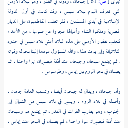
مجرى
[
ص:
61 ]
جيحان
، ودونه في القدر ، وهو
ببلاد الأرمن
التي تعرف اليوم
ببلاد سيس
، وقد كانت في أول الدولة
الإسلامية في أيدي المسلمين ، فلما تغلب
الفاطميون
على
الديار
المصرية
وملكوا
الشام
وأعمالها عجزوا عن صونها ، من الأعداء
فتغلب
نقفور الأرمني
على هذه البلاد أعني
بلاد سيس
في حدود
الثلاثمائة وإلى يومنا هذا ، والله المسؤول عودها إلينا بحوله وقوته
. ثم يجتمع
سيحان
وجيحان
عند
أذنة
فيصيران نهرا واحدا ، ثم
يصبان في
بحر الروم
بين
إياس
،
وطرسوس
.
وأما
جيحان
، ويقال له
جيحون
أيضا ، وتسميه العامة جاهان ،
وأصله في
بلاد الروم
، ويسير في
بلاد سيس
من الشمال إلى
الجنوب ، وهو يقارب الفرات في القدر ، ثم يجتمع هو
وسيحان
عند
أذنة
فيصيران نهرا واحدا ، ثم يصبان في البحر عند
إياس
،