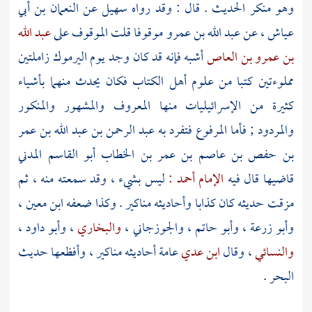
وهو منكر الحديث . قال : وقد رواه
سهيل
عن
النعمان بن أبي
عياش
، عن
عبد الله بن عمرو
موقوفا قلت الموقوف على
عبد الله
بن عمرو بن العاص
أشبه فإنه قد كان وجد يوم
اليرموك
زاملتين
مملوءتين كتبا من علوم أهل الكتاب فكان يحدث منهما بأشياء
كثيرة من الإسرائيليات منها المعروف والمشهور والمنكور
والمردود ; فأما المرفوع فتفرد به
عبد الرحمن بن عبد الله بن عمر
بن حفص بن عاصم بن عمر بن الخطاب أبو القاسم المدني
قاضيها قال فيه
الإمام أحمد :
ليس بشيء ، وقد سمعته منه ، ثم
مزقت حديثه كان كذابا وأحاديثه مناكير . وكذا ضعفه
ابن معين
،
وأبو زرعة
،
وأبو حاتم
،
والجوزجاني ،
والبخاري
،
وأبو داود
،
والنسائي
، وقال
ابن عدي
عامة أحاديثه مناكير ، وأفظعها حديث
البحر .