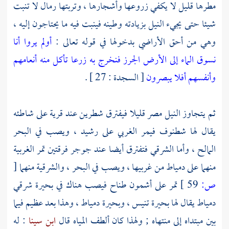
مطرها قليل لا يكفي زروعها وأشجارها ، وتربتها رمال لا تنبت
شيئا حتى يجيء
النيل
بزيادته وطينه فينبت فيه ما يحتاجون إليه ،
وهي من أحق الأراضي بدخولها في قوله تعالى :
أولم يروا أنا
نسوق الماء إلى الأرض الجرز فنخرج به زرعا تأكل منه أنعامهم
وأنفسهم أفلا يبصرون
[ السجدة : 27 ] .
ثم يتجاوز
النيل
مصر
قليلا فيفترق شطرين عند قرية على شاطئه
يقال لها
شطنوف
فيمر الغربي على
رشيد
، ويصب في
البحر
المالح
، وأما الشرقي فتفترق أيضا عند جوجر فرقتين تمر الغربية
منهما على
دمياط
من غربيها ، ويصب في البحر ، والشرقية منهما
[
ص:
59 ]
تمر على
أشمون طناح
فيصب هناك في بحيرة شرقي
دمياط
يقال لها
بحيرة تنيس
،
وبحيرة دمياط
، وهذا بعد عظيم فيما
بين مبتداه إلى منتهاه ; ولهذا كان ألطف المياه قال
ابن سينا
: له