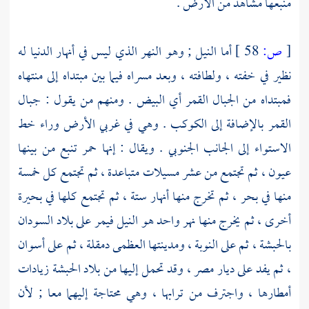
منبعها مشاهد من الأرض .
[
ص:
58 ]
أما
النيل
; وهو النهر الذي ليس في أنهار الدنيا له
نظير في خفته ، ولطافته ، وبعد مسراه فيما بين مبتداه إلى منتهاه
فمبتداه من الجبال القمر أي البيض . ومنهم من يقول : جبال
القمر بالإضافة إلى الكوكب . وهي في غربي الأرض وراء خط
الاستواء إلى الجانب الجنوبي . ويقال : إنها حمر تنبع من بينها
عيون ، ثم تجتمع من عشر مسيلات متباعدة ، ثم تجتمع كل خمسة
منها في بحر ، ثم تخرج منها أنهار ستة ، ثم تجتمع كلها في بحيرة
أخرى ، ثم يخرج منها نهر واحد هو
النيل
فيمر على بلاد
السودان
بالحبشة
، ثم على
النوبة
، ومدينتها العظمى
دمقلة
، ثم على
أسوان
، ثم يفد على
ديار مصر
، وقد تحمل إليها من
بلاد الحبشة
زيادات
أمطارها ، واجترف من ترابها ، وهي محتاجة إليهما معا ; لأن