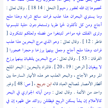
تحصوها إن الله لغفور رحيم
[ النحل : 14 18 ] . وقال تعالى :
وما يستوي البحران هذا عذب فرات سائغ شرابه وهذا ملح
أجاج ومن كل تأكلون لحما طريا وتستخرجون حلية تلبسونها
وترى الفلك فيه مواخر لتبتغوا من فضله ولعلكم تشكرون
[
فاطر : 12 ] . وقال تعالى :
وهو الذي مرج البحرين هذا عذب
فرات وهذا ملح أجاج وجعل بينهما برزخا وحجرا محجورا
[
الفرقان : 53 ] . وقال تعالى :
مرج البحرين يلتقيان بينهما برزخ
لا يبغيان
[ الرحمن : 19 ، 20 ] . فالمراد بالبحرين : البحر الملح
المر وهو الأجاج ، والبحر العذب هو هذه الأنهار السارحة بين
أقطار الأمصار لمصالح العباد قاله
ابن جريج
،
[
ص:
48 ]
وغير
واحد من الأئمة . وقال تعالى :
ومن آياته الجواري في البحر
كالأعلام إن يشأ يسكن الريح فيظللن رواكد على ظهره إن في