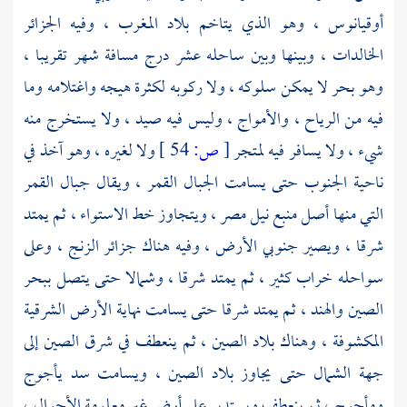
أوقيانوس ، وهو الذي يتاخم
بلاد المغرب
، وفيه الجزائر
الخالدات ، وبينها وبين ساحله عشر درج مسافة شهر تقريبا ،
وهو بحر لا يمكن سلوكه ، ولا ركوبه لكثرة هيجه واغتلامه وما
فيه من الرياح ، والأمواج ، وليس فيه صيد ، ولا يستخرج منه
شيء ، ولا يسافر فيه لمتجر
[
ص:
54 ]
ولا لغيره ، وهو آخذ في
ناحية الجنوب حتى يسامت الجبال القمر ، ويقال جبال القمر
التي منها أصل منبع
نيل مصر
، ويتجاوز خط الاستواء ، ثم يمتد
شرقا ، ويصير جنوبي الأرض ، وفيه هناك جزائر الزنج ، وعلى
سواحله خراب كثير ، ثم يمتد شرقا ، وشمالا حتى يتصل ببحر
الصين
والهند
، ثم يمتد شرقا حتى يسامت نهاية الأرض الشرقية
المكشوفة ، وهناك بلاد الصين ، ثم ينعطف في شرق
الصين
إلى
جهة الشمال حتى يجاوز بلاد
الصين
، ويسامت سد يأجوج
ومأجوج ، ثم ينعطف ويستدير على أرض غير معلومة الأحوال ،