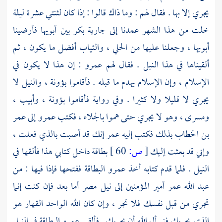
يجري إلا بها . فقال لهم : وما ذاك قالوا : إذا كان لثنتي عشرة ليلة
خلت من هذا الشهر عمدنا إلى جارية بكر بين أبويها فأرضينا
أبويها ، وجعلنا عليها من الحلي ، والثياب أفضل ما يكون ، ثم
ألقيناها في هذا النيل . فقال لهم
عمرو
: إن هذا لا يكون في
الإسلام ، وإن الإسلام يهدم ما قبله . فأقاموا بؤونة ، والنيل لا
يجري لا قليلا ولا كثيرا . وفي رواية فأقاموا بؤونة ، وأبيب ،
ومسرى ، وهو لا يجري حتى هموا بالجلاء ، فكتب
عمرو
إلى
عمر
بن الخطاب
بذلك فكتب إليه
عمر
إنك قد أصبت بالذي فعلت ،
وإني قد بعثت إليك
[
ص:
60 ]
بطاقة داخل كتابي هذا فألقها في
النيل . فلما قدم كتابه أخذ
عمرو
البطاقة ففتحها فإذا فيها : من
عبد الله
عمر
أمير المؤمنين إلى
نيل مصر
أما بعد فإن كنت إنما
تجري من قبل نفسك فلا تجر ، وإن كان الله الواحد القهار هو
الذي يجريك فنسأل الله أن يجريك . فألقى
عمرو
البطاقة في
النيل