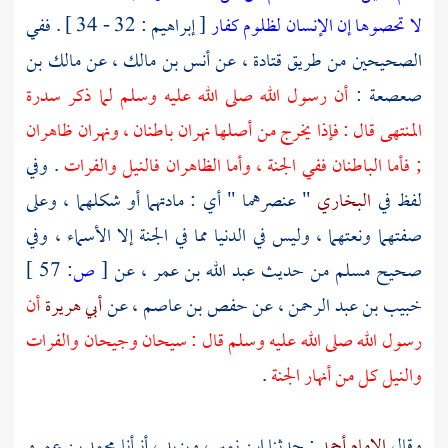
لا تحصوها إن الإنسان لظلوم كفار
[ إبراهيم : 32 - 34 ] . ففي
الصحيحين من طريق
قتادة
، عن
أنس بن مالك
، عن
مالك بن
صعصعة
:
أن رسول الله صلى الله عليه وسلم لما ذكر سدرة
المنتهى قال : فإذا يخرج من أصلها نهران باطنان ، ونهران ظاهران
; فأما الباطنان ففي الجنة ، وأما الظاهران
فالنيل
والفرات
. وفي
لفظ في
البخاري
" عنصرهما " أي : مادتهما أو شكلهما ، وعلى
صفتهما ونعتهما ، وليس في الدنيا مما في الجنة إلا الأسماء ، وفي
صحيح
مسلم
من حديث
عبد الله بن عمر
، عن
[
ص:
57 ]
خبيب بن عبد الرحمن
، عن
حفص بن عاصم
، عن
أبي هريرة
أن
رسول الله صلى الله عليه وسلم قال :
سيحان
وجيحان
والفرات
والنيل
كل من أنهار الجنة
.
وقال
الإمام أحمد
: حدثنا
ابن نمير
،
ويزيد
، أنبأنا
محمد بن عمرو