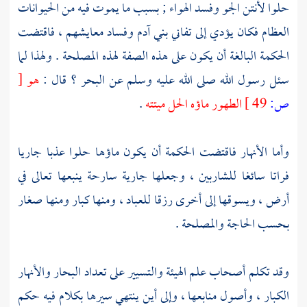
حلوا لأنتن الجو وفسد الهواء ; بسبب ما يموت فيه من الحيوانات
العظام فكان يؤدي إلى تفاني بني آدم وفساد معايشهم ، فاقتضت
الحكمة البالغة أن يكون على هذه الصفة لهذه المصلحة . ولهذا لما
سئل رسول الله صلى الله عليه وسلم عن البحر ؟ قال :
هو
[
ص:
49 ]
الطهور ماؤه الحل ميتته
.
وأما الأنهار فاقتضت الحكمة أن يكون ماؤها حلوا عذبا جاريا
فراتا سائغا للشاربين ، وجعلها جارية سارحة ينبعها تعالى في
أرض ، ويسوقها إلى أخرى رزقا للعباد ، ومنها كبار ومنها صغار
بحسب الحاجة والمصلحة .
وقد تكلم أصحاب علم الهيئة والتسيير على تعداد البحار والأنهار
الكبار ، وأصول منابعها ، وإلى أين ينتهي سيرها بكلام فيه حكم