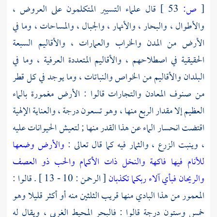
[
ص:
53 ]
قال علماء التسيير المتكلمون على العروض ،
والأطوال ، والبحار ، والأنهار ، والجبال ، والمساحات ، وما في
الأرض من المدن والخراب والعمارات ، والأقاليم السبعة
الحقيقية في اصطلاحهم ، والأقاليم المتعددة العرفية ، وما في
البلدان والأقاليم من الخواص والنباتات ، وما يوجد في كل قطر
من صنوف المعادن والتجارات قالوا : الأرض مغمورة بالماء
العظيم إلا مقدار الربع منها ، وهو تسعون درجة ، والعناية الإلهية
اقتضت انحسار الماء عن هذا القدر منها ; لتعيش الحيوانات عليه
، وينبت الزرع ، والثمار فيه كما قال تعالى :
والأرض وضعها
للأنام فيها فاكهة والنخل ذات الأكمام والحب ذو العصف
والريحان فبأي آلاء ربكما تكذبان
[ الرحمن : 10 - 13 ] . قالوا :
المعمور من هذا البادي منها قريب الثلثين منه أو أكثر قليلا وهو
خمس وستون درجة قالوا : فالبحر المحيط الغربي ، ويقال له