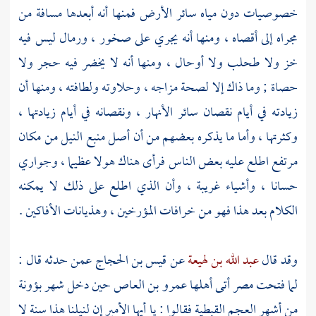
خصوصيات دون مياه سائر الأرض فمنها أنه أبعدها مسافة من
مجراه إلى أقصاه ، ومنها أنه يجري على صخور ، ورمال ليس فيه
خز ولا طحلب ولا أوحال ، ومنها أنه لا يخضر فيه حجر ولا
حصاة ; وما ذاك إلا لصحة مزاجه ، وحلاوته ولطافته ، ومنها أن
زيادته في أيام نقصان سائر الأنهار ، ونقصانه في أيام زيادتها ،
وكثرتها ، وأما ما يذكره بعضهم من أن أصل منبع
النيل
من مكان
مرتفع اطلع عليه بعض الناس فرأى هناك هولا عظيما ، وجواري
حسانا ، وأشياء غريبة ، وأن الذي اطلع على ذلك لا يمكنه
الكلام بعد هذا فهو من خرافات المؤرخين ، وهذيانات الأفاكين .
وقد قال
عبد الله بن لهيعة
عن
قيس بن الحجاج
عمن حدثه قال :
لما فتحت
مصر
أتى أهلها
عمرو بن العاص
حين دخل شهر بؤونة
من أشهر العجم القبطية فقالوا : يا أيها الأمير إن لنيلنا هذا سنة لا