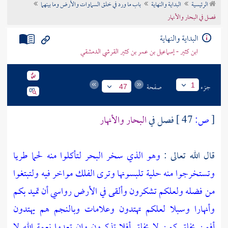
الرئيسية
البداية والنهاية
باب ما ورد في خلق السماوات والأرض وما بينهما
تراجم الأعلام
فصل في البحار والأنهار
البداية والنهاية
ابن كثير - إسماعيل بن عمر بن كثير القرشي الدمشقي
جزء
صفحة
1
47
[
ص:
47 ]
فصل في
البحار والأنهار
قال الله تعالى :
وهو الذي سخر البحر لتأكلوا منه لحما طريا
وتستخرجوا منه حلية تلبسونها وترى الفلك مواخر فيه ولتبتغوا
من فضله ولعلكم تشكرون وألقى في الأرض رواسي أن تميد بكم
وأنهارا وسبلا لعلكم تهتدون وعلامات وبالنجم هم يهتدون
أفمن يخلق كمن لا يخلق أفلا تذكرون وإن تعدوا نعمة الله لا