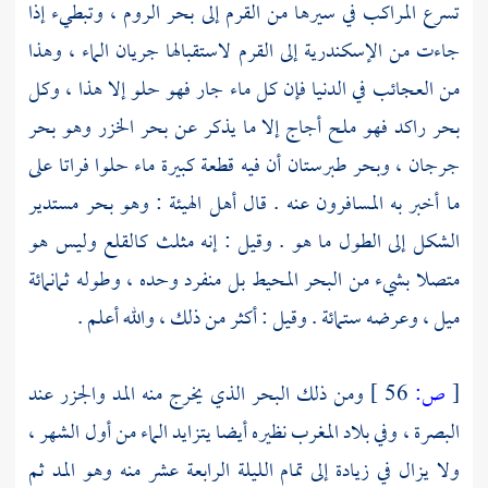
تسرع المراكب في سيرها من
القرم
إلى
بحر الروم
، وتبطيء إذا
جاءت من
الإسكندرية
إلى
القرم
لاستقبالها جريان الماء ، وهذا
من العجائب في الدنيا فإن كل ماء جار فهو حلو إلا هذا ، وكل
بحر راكد فهو ملح أجاج إلا ما يذكر عن
بحر الخزر
وهو بحر
جرجان
، وبحر
طبرستان
أن فيه قطعة كبيرة ماء حلوا فراتا على
ما أخبر به المسافرون عنه . قال أهل الهيئة : وهو بحر مستدير
الشكل إلى الطول ما هو . وقيل : إنه مثلث كالقلع وليس هو
متصلا بشيء من البحر المحيط بل منفرد وحده ، وطوله ثمانمائة
ميل ، وعرضه ستمائة . وقيل : أكثر من ذلك ، والله أعلم .
[
ص:
56 ]
ومن ذلك البحر الذي يخرج منه المد والجزر عند
البصرة
، وفي
بلاد المغرب
نظيره أيضا يتزايد الماء من أول الشهر ،
ولا يزال في زيادة إلى تمام الليلة الرابعة عشر منه وهو المد ثم