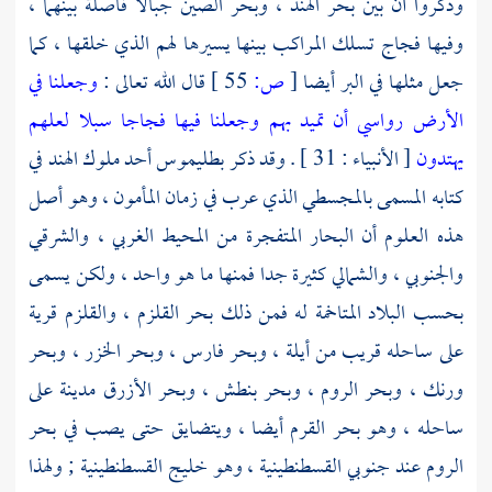
وذكروا أن بين
بحر الهند
،
وبحر الصين
جبالا فاصلة بينهما ،
وفيها فجاج تسلك المراكب بينها يسيرها لهم الذي خلقها ، كما
جعل مثلها في البر أيضا
[
ص:
55 ]
قال الله تعالى :
وجعلنا في
الأرض رواسي أن تميد بهم وجعلنا فيها فجاجا سبلا لعلهم
يهتدون
[ الأنبياء : 31 ] . وقد ذكر
بطليموس
أحد ملوك
الهند
في
كتابه المسمى بالمجسطي الذي عرب في زمان
المأمون
، وهو أصل
هذه العلوم أن البحار المتفجرة من المحيط الغربي ، والشرقي
والجنوبي ، والشمالي كثيرة جدا فمنها ما هو واحد ، ولكن يسمى
بحسب البلاد المتاخمة له فمن ذلك بحر
القلزم
،
والقلزم
قرية
على ساحله قريب من
أيلة
،
وبحر فارس
،
وبحر الخزر
،
وبحر
ورنك
،
وبحر الروم
،
وبحر بنطش
،
وبحر الأزرق
مدينة على
ساحله ، وهو
بحر القرم
أيضا ، ويتضايق حتى يصب في
بحر
الروم
عند جنوبي
القسطنطينية
، وهو خليج
القسطنطينية
; ولهذا