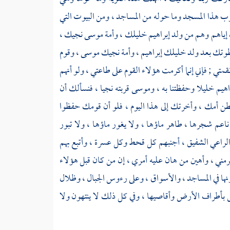
 هذا المسجد وما حوله من المساجد ، ومن البيوت التي
 إياهم وهم من
ولد إبراهيم
خليلك ، وأمة
موسى
نجيك ،
سطوتك بعد ولد خليلك
إبراهيم
، وأمة نجيك
موسى
،
وقوم
متي ; فإني إنما أكرمت هؤلاء القوم على طاعتي ، ولو أنهم
اهيم
خليلا وحفظتنا به ،
وموسى
قربته نجيا ، فنسألك أن
طن أمك ، وأخرتك إلى هذا اليوم ، فلو أن قومك حفظوا
 ناعم شجرها ، طاهر ماؤها ، ولا يغور ماؤها ، ولا تبور
 الراعي الشفيق ، أجنبهم كل قحط وكل عسرة ، وأتبع بهم
رمني ، وأهين من هان عليه أمري ، إن من كان قبل هؤلاء
ها في المساجد ، والأسواق ، وعلى رءوس الجبال ، وظلال
بأطراف الأرض وأقاصيها ، وفي كل ذلك لا ينتهون ولا