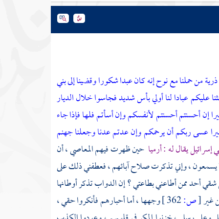
رية من حملنا مع نوح إنه كان عبدا شكورا وقضينا إلى بني
ثنا عليكم عبادا لنا أولي بأس شديد فجاسوا خلال الديار
يرا إن أحسنتم أحسنتم لأنفسكم وإن أسأتم فلها فإذا جاء
تبيرا عسى ربكم أن يرحمكم وإن عدتم عدنا وجعلنا جهنم
ي إسرائيل
يقال له :
أرميا
حين ظهرت فيهم المعاصي ، أن
ولا يسمعون ، وإني تذكرت صلاح آبائهم ، فعطفني ذلك على
قي أحد ممن أطاعني بطاعتي ؟ إن الدواب تذكر أوطانها
ن غير
[
ص:
362 ]
وجهها ، أما أحبارهم فأنكروا حقي ،
علي وعلى رسلي ، خزنوا المكر في قلوبهم ، وعودوا الكذب