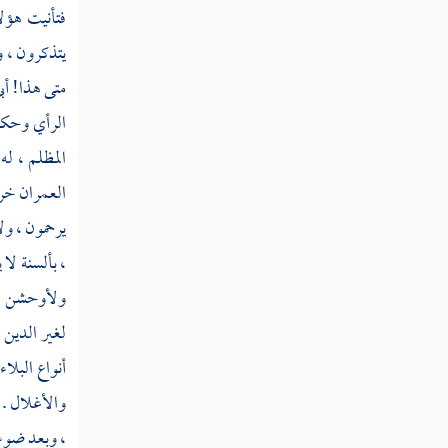
ثم دخلت سنة ثلاث وعشرين
فتأنيت هؤل
يتذكرون ، و
ثم استهلت سنة أربع وعشرين
متى هذا! أب
ثم دخلت سنة خمس وعشرين
الرأي وحكمة
المظلم ، ل
ثم دخلت سنة ست وعشرين
العمران خرا
ثم دخلت سنة سبع وعشرين
يرحمون ، ول
، بألسنة لا
ثم دخلت سنة ثمان وعشرين
ولأوحشن مسا
لغير الدين 
ثم دخلت سنة تسع وعشرين
أنواع البلا
والأغلال . 
سنة ثلاثين من الهجرة النبوية
، وبعد ضوء 