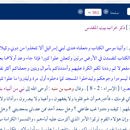
صفحة
361
ذكر خراب
بيت المقدس
 :
وآتينا موسى الكتاب وجعلناه هدى لبني إسرائيل ألا تتخذوا من دوني وكيلا ذ
الكتاب لتفسدن في الأرض مرتين ولتعلن علوا كبيرا فإذا جاء وعد أولاهما بع
فعولا ثم رددنا لكم الكرة عليهم وأمددناكم بأموال وبنين وجعلناكم أكثر نف
ليسوءوا وجوهكم وليدخلوا المسجد كما دخلوه أول مرة وليتبروا ما علوا ت
صيرا
[ الإسراء : 2 - 8 ] . وقال
وهب بن منبه
: أوحى الله إلى
نبي من أنبياء
بن
ني قومك ، فأخبرهم أن لهم قلوبا ولا يفقهون ، وأعينا ولا يبصرون ، وآذانا 
فسلهم : كيف وجدوا غب طاعتي ؟ وهل سعد أحد ممن عصاني بمعصيتي ؟ وهل ش
 ، وإن هؤلاء القوم تركوا الأمر الذي أكرمت عليه آباءهم ، والتمسوا الكرامة م
 فعبدوا غيري ، وأما نساكهم فلم ينتفعوا بما علموا ، وأما ولاتهم فكذبوا 