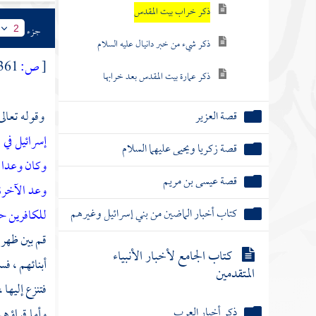
ذكر خراب بيت المقدس
جزء
2
ذكر شيء من خبر دانيال عليه السلام
[
ص:
361 ]
ذكر عمارة بيت المقدس بعد خرابها
وقوله تعالى
قصة العزير
إسرائيل في 
قصة زكريا ويحيى عليهما السلام
وكان وعدا م
قصة عيسى بن مريم
وعد الآخرة 
كتاب أخبار الماضين من بني إسرائيل وغيرهم
للكافرين ح
قم بين ظهرا
كتاب الجامع لأخبار الأنبياء
أبنائهم ، 
المتقدمين
فتنزع إليها
ذكر أخبار العرب
وأما قراؤهم