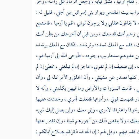
. فقام
أرميا
، فشق ثيابه ، وجعل الرماد على رأسه ، وخر
خراب
بيت المقدس
وبوار
بني إسرائيل
من أجلي . فقيل له :
ا يخافون عقابي ولا يرجون ثوابي ، قم يا
أرميا
، فاستمع
في رحم أمك قدستك ، ومن قبل أن أخرجك من بطن أمك
ك ، فقم مع الملك تسدده وترشده . فكان مع الملك يرشده
 من عدوهم
سنحاريب
وجنوده ، فأوحى الله إلى
أرميا
قم ،
 ، إني ضعيف إن لم تقوني ، عاجز إن لم تبلغني ، مخطئ إن لم
مور كلها تصدر عن مشيئتي ، وأن الخلق والأمر كله لي ، وأن
لي ، قامت السماوات والأرض وما فيهن بكلمتي ، وأنه لا
بحار ففهمت قولي ، وأمرتها ففعلت أمري ، وحددت عليها
 وخوفا واعترافا لأمري ، وإني معك ، ولن يصل إليك شيء
بعك ، ولا ينقص ذلك من أجورهم شيئا ، وإن تقصر عنها
فقم فيهم ، وقل لهم : إن الله قد ذكركم بصلاح آبائكم ;