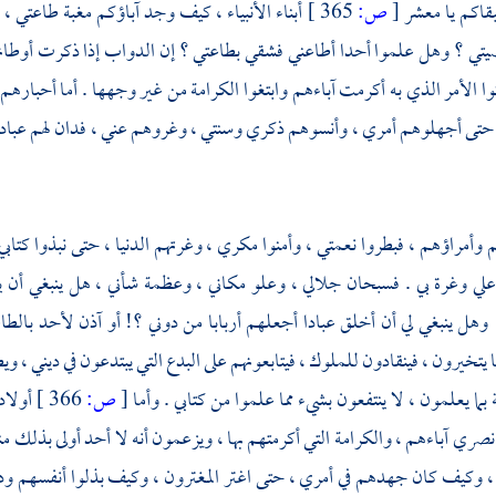
قاكم يا معشر
[
ص:
365 ]
أبناء الأنبياء ، كيف وجد آباؤكم مغبة طاعت
ي ؟ وهل علموا أحدا أطاعني فشقي بطاعتي ؟ إن الدواب إذا ذكرت أوطانها 
وا الأمر الذي به أكرمت آباءهم وابتغوا الكرامة من غير وجهها . أما أحباره
، حتى أجهلوهم أمري ، وأنسوهم ذكري وسنتي ، وغروهم عني ، فدان لهم عبادي ب
 وأمراؤهم ، فبطروا نعمتي ، وأمنوا مكري ، وغرتهم الدنيا ، حتى نبذوا كتاب
علي وغرة بي . فسبحان جلالي ، وعلو مكاني ، وعظمة شأني ، هل ينبغي أن 
هل ينبغي لي أن أخلق عبادا أجعلهم أربابا من دوني ؟! أو آذن لأحد بالطا
يتخيرون ، فينقادون للملوك ، فيتابعونهم على البدع التي يبتدعون في ديني ، و
بما يعلمون ، لا ينتفعون بشيء مما علموا من كتابي . وأما
[
ص:
366 ]
أولاد
نصري آباءهم ، والكرامة التي أكرمتهم بها ، ويزعمون أنه لا أحد أولى بذلك 
 ، وكيف كان جهدهم في أمري ، حتى اغتر المغترون ، وكيف بذلوا أنفسهم ود