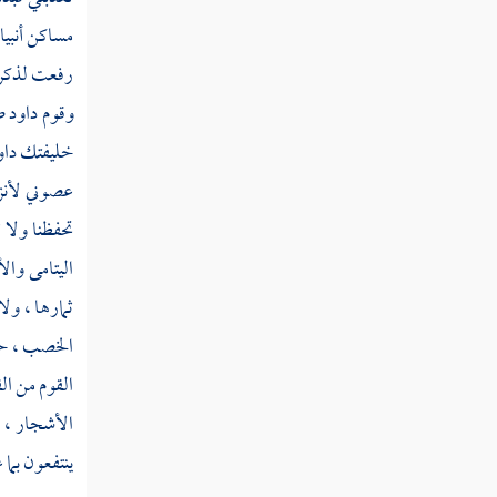
سنة أربعين من الهجرة النبوية
مساكن أنبي
ثم دخلت سنة إحدى وأربعين من الهجرة
رفعت لذكرك
النبوية
وقوم
داود
ص
خليفتك
داو
ثم دخلت سنة ثنتين وأربعين
عصوني لأنزل
تحفظنا ولا 
ثم دخلت سنة ثلاث وأربعين
اليتامى وال
ثمارها ، ول
ثم دخلت سنة أربع وأربعين
الخصب ، حتى
القوم من ال
ثم دخلت سنة خمس وأربعين
الأشجار ، 
ينتفعون بما 
ثم دخلت سنة ست وأربعين