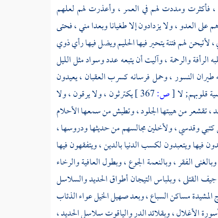
 فأكثرت ومددت لهم في العمر ، وأعذرت لهم لعلهم
 على العدو ، ولا يزدادون إلا طغيانا وبعدا مني ، فحتى
 ، لأتيحن لهم فتنة يتحير فيها الحليم ويضل فيها رأي ذوي
ه الرأفة والرحمة ، وآليت أن يتبعه عدد وسواد مثل الليل
طيران النسور ، وحمل فرسانه كسرب العقبان ، يعيدون
ية قلوبهم; لا
[
ص:
367 ]
يكترثون ، ولا يرقون ، ولا
د ، تقشعر من هيبتها الجلود ، وتطيش من سمعها الأحلام
م من كتبي وقدسي ، ولأخلين مجالسهم من حديثها ودروسها ،
ون فيها ويتعبدون لكسب الدنيا بالدين ، ويتفقهون فيها
بالغنى الفقر ، وبالنعمة الجوع ، وبطول العافية والرخاء
هان جيف القتلى ، وبلباس التيجان أطواق الحديد والسلاسل
 المشيدة مساكن السباع ، وبعد صهيل الخيل عواء الذئاب
سورة الأغلال ، وبقلائد الدر والياقوت سلاسل الحديد ،