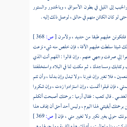
والخبب إلى الليل في بطون الأسواق ، وبالخدور والستور
تى لو كان الكائن منهم في حالق ، لوصل ذلك إليه .
 ; فلتكونن عليهم طبقا من حديد ، ولآمرن
[
ص:
368 ]
لك شيئا سلطت عليهم الآفة ، فإن خلص منه شيء نزعت
ضرعوا إلي صرفت وجهي عنهم . وإن قالوا : اللهم أنت الذي
ك وكتابك ومساجدك ، ثم مكنت لنا في البلاد واستخلفتنا
عمين ، فلا تغير وإن غيرنا ، ولا تبدل وإن بدلنا ، وأن تتم
ي ، فإن قبلوا أتممت ، وإن استزادوا زدت ، وإن شكروا
لغضبي . قال
كعب
: فقال
أرميا
: برحمتك أصبحت أتكلم
 برحمتك أبقيتني لهذا اليوم ، وليس أحد أحق أن يخاف هذا
ونك حولي بغير نكير ولا تغيير مني ، فإن
[
ص:
369 ]
ركت ربنا وتعاليت ، أتهلك هذه القرية وما حولها وهي