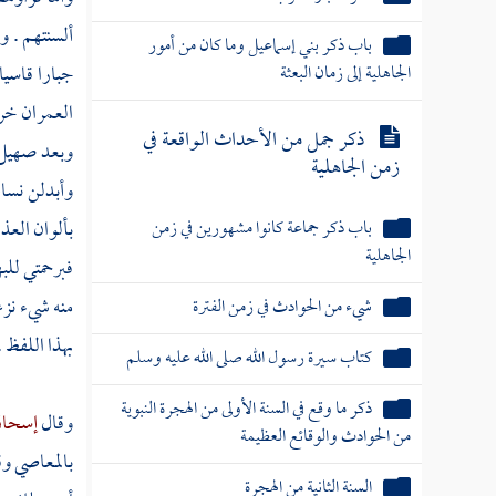
ألسنتهم . و
باب ذكر بني إسماعيل وما كان من أمور
الجاهلية إلى زمان البعثة
جبارا قاسي
العمران خرا
ذكر جمل من الأحداث الواقعة في
وبعد صهيل 
زمن الجاهلية
وأبدلن نسا
باب ذكر جماعة كانوا مشهورين في زمن
بألوان العذ
الجاهلية
فبرحمتي للب
منه شيء نزع
شيء من الحوادث في زمن الفترة
بهذا اللفظ .
كتاب سيرة رسول الله صلى الله عليه وسلم
ذكر ما وقع في السنة الأولى من الهجرة النبوية
وقال
إسحاق
من الحوادث والوقائع العظيمة
بالمعاصي وقت
السنة الثانية من الهجرة