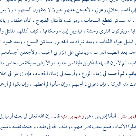
إني أقسم بجلالي وعزتي ، لأهيجن عليهم جيولا لا يفقهون ألسنتهم ، ولا يع
ا ، له عساكر كقطع السحاب ، ومواكب كأمثال الفجاج ، كأن خفقان راياته ط
با ، ويتركون القرى وحشة ، فيا ويل
إيلياء
وسكانها ، كيف أذللهم للقتل وأ
الخيل عواء الذئاب ، وبعد شرافات القصور مساكن السباع ، وبعد ضوء الس
ءهم بعد الطيب التراب ، وبالمشي على الزرابي الخبب . ولأجعلن أجساد
اب ، ثم لآمرن السماء فلتكونن طبقا من حديد ، والأرض سبيكة من نحاس ، ف
هائم ، ثم أحبسه في زمان الزرع ، وأرسله في زمان الحصاد ، فإن زرعوا في خ
ت منه البركة ، فإن دعوني لم أجبهم ، وإن سألوا لم أعطهم ، وإن بكوا لم 
 بن بشر
: أنبأنا
إدريس
، عن
وهب بن منبه
قال : إن الله تعالى لما بعث
أرميا
إل
لوا الأنبياء ، طمع
بخت نصر
فيهم ، وقذف الله في قلبه ، وحدث نفسه بالمسير إلي