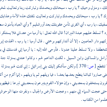
ائك ، ومنزل وحيك ؟ يا رب ، سبحانك وبحمدك وتباركت ربنا وتعاليت لمخرب
 ؟ يا رب ، سبحانك وبحمدك وتباركت وتعاليت لمقتك هذه الأمة وعذابك
فيك ، يا رب ، أي القرى تأمن عقوبتك بعد
أورشليم ؟
وأي العباد يأمنون 
د ؟
تسلط عليهم عبدة النيران! قال الله تعالى : يا
أرميا
من عصاني فلا يستنكر نق
تهم دار العاصين ، إلا أن أتداركهم برحمتي . قال
أرميا
: يا رب ، اتخذت
إبر
تتخطفنا ، ولا تسلط علينا عدونا . فأوحى الله إليه : يا
أرميا
إني قدستك في ب
أرامل والمساكين وابن السبيل ، لكنت الداعم لهم ، وكانوا عندي بمنزلة جنة
ا تنقطع
[
ص:
370 ]
ولكن سأشكو إليك
بني إسرائيل ;
إني كنت لهم بمنزلة
 صاروا كباشا ينطح بعضها بعضا ، فيا ويلهم ثم يا ويلهم ، إنما أكرم من أك
قرون يستخفون بمعصيتي ، وإن هؤلاء القوم يتبرعون بمعصيتي تبرعا ; فيظهرون
حتى عجت السماء إلي منهم ، وعجت الأرض والجبال ، ونفرت منها الوحوش 
علموا من الكتاب .