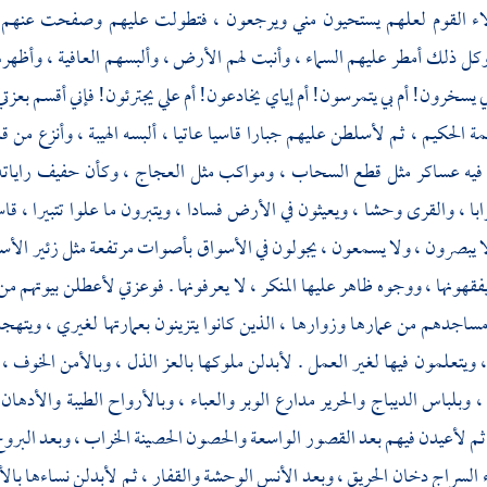
اء القوم لعلهم يستحيون مني ويرجعون ، فتطولت عليهم وصفحت عنهم ،
كل ذلك أمطر عليهم السماء ، وأنبت لهم الأرض ، وألبسهم العافية ، وأظهرهم
ي يسخرون! أم بي يتمرسون! أم إياي يخادعون! أم علي يجترئون! فإني أقسم بعزتي
 الحكيم ، ثم لأسلطن عليهم جبارا قاسيا عاتيا ، ألبسه الهيبة ، وأنزع من قلب
ه فيه عساكر مثل قطع السحاب ، ومواكب مثل العجاج ، وكأن حفيف راياته 
با ، والقرى وحشا ، ويعيثون في الأرض فسادا ، ويتبرون ما علوا تتبيرا ، قاس
ا يبصرون ، ولا يسمعون ، يجولون في الأسواق بأصوات مرتفعة مثل زئير الأس
 يفقهونها ، ووجوه ظاهر عليها المنكر ، لا يعرفونها . فوعزتي لأعطلن بيوته
جدهم من عمارها وزوارها ، الذين كانوا يتزينون بعمارتها لغيري ، ويتهجد
، ويتعلمون فيها لغير العمل . لأبدلن ملوكها بالعز الذل ، وبالأمن الخوف ، و
ء ، وبلباس الديباج والحرير مدارع الوبر والعباء ، وبالأرواح الطيبة والأد
ثم لأعيدن فيهم بعد القصور الواسعة والحصون الحصينة الخراب ، وبعد البروج
السراج دخان الحريق ، وبعد الأنس الوحشة والقفار ، ثم لأبدلن نساءها بالأ