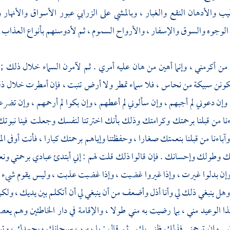
يب والأدهان النقع والغبار ، وبالمشي على الزرابي عبور الأسواق والأنهار 
لوجوه والسوق والإسفار ، والأرواح السموم ، ثم لأدوسنهم بأنواع العذاب ح
رم من أكرمني ، وإنما أهين من هان عليه أمري . ثم لآمرن السماء خلال ذلك
ونن سبيكة من نحاس ، فلا سماء تمطر ولا أرض تنبت ، فإن أمطرت خلال ذ
، وإن دعوني لم أجبهم ، وإن سألوني لم أعطهم ، وإن بكوا لم أرحمهم ، وإن ت
باءنا من قبلنا برحمتك وكرامتك وذلك بأنك اخترتنا لنفسك وجعلت فينا نبوت
 وآباءنا من قبلنا بنعمتك صغارا ، وحفظتنا وإياهم برحمتك كبارا ، فأنت أوفى المن
طولك وإحسانك . فإن قالوا ذلك قلت لهم : إني أبتدئ عبادي برحمتي ونعمت
ن بدلوا غيرت ، وإذا غيروا غضبت ، وإذا غضبت عذبت ، وليس يقوم شيء 
وهل ينبغي ذلك لي وأنا أذل وأضعف من أن ينبغي لي أن أتكلم بين يديك ، ولكن
 الوعيد مني ، بما رضيت به مني طولا ، والإقامة في دار الخاطئين وهم يعص
نبي وإن ترحمني فذلك ظني بك . ثم قال : يا رب ، سبحانك وبحمدك ، وتبا