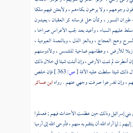
رفون وجوههم ، ولا يرحمون بكاءهم ، ولأبعثن فيهم ملكا
يران النسور ، وكأن حمل فرسانه كر العقبان ، يعيدون
سلط عليهم السباء ، وأعيد بعد لجب الأعراس صراخا ،
رج وهج العجاج ، وبالعز الذل ، وبالنعمة العبودية ،
هم زبلا للأرض ، وعظامهم ضاحية للشمس ، ولأدوسنهم
إن أمطرت لم تنبت الأرض ، وإن أنبتت شيئا في خلال ذلك
لال ذلك شيئا سلطت عليه الآفة
[
ص:
363 ]
فإن خلص
أرحمهم ، وإن تضرعوا صرفت وجهي عنهم . رواه
ابن عساكر
ى
بني إسرائيل
وذلك حين عظمت الأحداث فيهم ; فعملوا
هم ; لما أراد الله أن ينتقم به منهم ، فأوحى الله إلى
أرميا