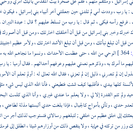
ني إسرائيل
، ومنتقم منهم ، فقم على صخرة
بيت المقدس
يأتيك أمري ووحيي 
: يا رب ، وددت أمي لم تلدني حين جعلتني آخر أنبياء
بني إسرائيل
، فيكون 
 فرفع رأسه فبكى ، ثم قال : يا رب من تسلط عليهم ؟ قال : عبدة النيران ، ل
ك خبرك وخبر
بني إسرائيل
من قبل أن أخلقك اخترتك ، ومن قبل أن أصورك 
 قبل أن تبلغ نبأتك ، ومن قبل أن تبلغ الأشد اخترتك ، ولأمر عظيم اجتبيت
364 ]
الوحي من الله ، حتى عظمت الأحداث ، ونسوا ما نجاهم الله به
م ما آمرك به ، وذكرهم نعمتي عليهم وعرفهم أحداثهم . فقال
أرميا
: يا رب
ول إن لم تنصرني ، ذليل إن لم تعزني ، فقال الله تعالى له : أولم تعلم أن الأ
لسنة كلها بيدي ، فأقلبها كيف شئت فتطيعني ، فأنا الله الذي ليس شيء مث
د ولم تتم القدرة إلا لي ، ولا يعلم ما عندي غيري ، وأنا الذي كلمت ال
عدو حدي ، وتأتي بأمواج كالجبال ، فإذا بلغت حدي ألبستها مذلة لطاعتي ،
 بعثتك إلى خلق عظيم من خلقي ; لتبلغهم رسالاتي فتستوجب لذلك أجر من ات
وزر من تركته في عماية ، ولا ينقص ذلك من أوزارهم شيئا ، انطلق إلى قومك 