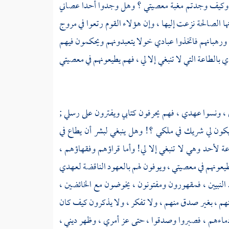
ي ، وكيف وجدتم مغبة معصيتي ؟ وهل وجدوا أحدا عصاني
الصالحة نزعت إليها ، وإن هؤلاء القوم رتعوا في مروج
م ورهبانهم فاتخذوا عبادي خولا يتعبدونهم ويحكمون فيهم
الطاعة التي لا تنبغي إلا لي ، فهم يطيعونهم في معصيتي
ي ، ونسوا عهدي ، فهم يحرفون كتابي ويفترون على رسلي ;
يكون لي شريك في ملكي ؟! وهل ينبغي لبشر أن يطاع في
عة لأحد وهي لا تنبغي إلا لي! وأما قراؤهم وفقهاؤهم ،
يطيعونهم في معصيتي ، ويوفون لهم بالعهود الناقضة لعهدي
 النبيين ، فمقهورون ومفتونون ، يخوضون مع الخائضين ،
منهم ، بغير صدق منهم ، ولا تفكر ، ولا يذكرون كيف كان
ماءهم ، فصبروا وصدقوا ، حتى عز أمري ، وظهر ديني ،