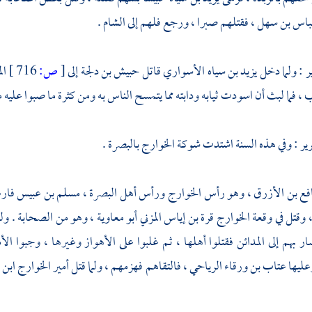
اس بن سهل
، فقتلهم صبرا ، ورجع فلهم إلى
الشام
.
ر
: ولما دخل
يزيد بن سياه الأسواري
قاتل
حبيش بن دلجة
إلى
[
ص:
716 ]
ال
 ، فما لبث أن اسودت ثيابه ودابته مما يتمسح الناس به ومن كثرة ما صبوا عليه 
ير
: وفي هذه السنة اشتدت شوكة
الخوارج
بالبصرة
.
فع بن الأزرق
، وهو رأس
الخوارج
ورأس أهل
البصرة
،
مسلم بن عبيس
فار
، وقتل في وقعة
الخوارج
قرة بن إياس المزني
أبو معاوية
، وهو من الصحابة . ولم
ار بهم إلى
المدائن
فقتلوا أهلها ، ثم غلبوا على الأهواز وغيرها ، وجبوا ال
عليها
عتاب بن ورقاء الرياحي
، فالتقاهم فهزمهم ، ولما قتل أمير
الخوارج
ابن 