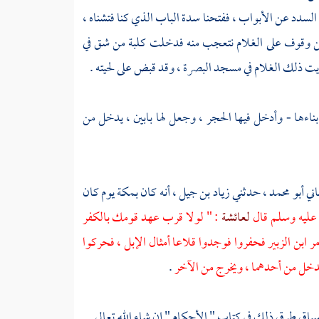
السدد عن الأبواب ، ففتحنا سدة الباب الذي كنا فتشناه ،
نحن وقوف على الغلام نتعجب منه فدخلت كلبة من شق في
رأيت ذلك الغلام في مسجد
البصرة
، وقد قبض على لحيته .
اءها - وأدخل فيها الحجر ، وجعل لها بابين ، يدخل من
ني أبو محمد
، حدثني
زياد بن جيل
، أنه كان
بمكة
يوم كان
 عليه وسلم قال
لعائشة
: " لولا قرب عهد قومك بالكفر
مر
ابن الزبير
فحفروا فوجدوا قلاعا أمثال الإبل ، فحركوا
 يدخل من أحدهما ، ويخرج من الآخر
.
اق طرق ذلك في كتاب " الأحكام " إن شاء الله تعالى .