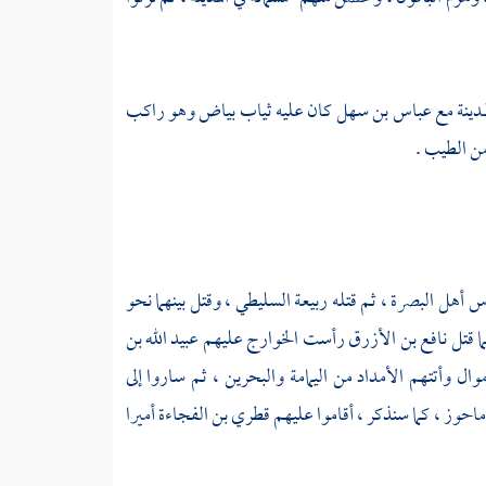
مدينة
مع
عباس بن سهل
كان عليه ثياب بياض وهو راكب
من الطيب .
س أهل
البصرة
، ثم قتله
ربيعة السليطي
، وقتل بينهما نحو
ا قتل
نافع بن الأزرق
رأست
الخوارج
عليهم
عبيد الله بن
أموال وأتتهم الأمداد من
اليمامة
والبحرين
، ثم ساروا إلى
ماحوز
، كما سنذكر ، أقاموا عليهم
قطري بن الفجاءة
أميرا