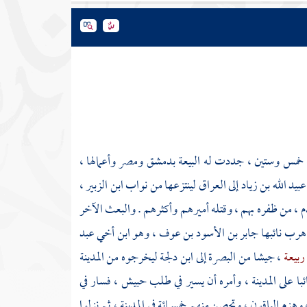
نة خمس وستين ، جددت له البيعة
بدمشق
ومصر
وأعمالها ،
عبيد الله بن زياد
إلى
العراق
لينتزعها من نواب
ابن الزبير
،
 ، من ظفره بهم ، وقتله أميرهم وأكثرهم . والبعث الآخر
 هرب نائبها
جابر بن الأسود بن عوف
، وهو ابن أخي
عبد
 ربيعة
، جيشا من
البصرة
إلى
ابن دلجة
ليخرجوه من
المدينة
ئبا على
المدينة
، وأمره أن يسير في طلب حبيش ، فسار في
وهزم الباقون ، وتحصن منهم خمسمائة في
المدينة
، ثم نزلوا