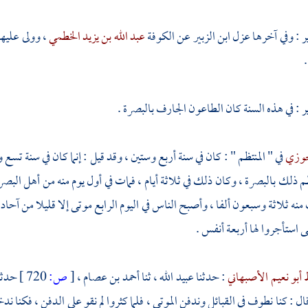
ر
: وفي آخرها عزل
ابن الزبير
عن
الكوفة
عبد الله بن يزيد الخطمي
، وولى عليه
.
ر
: في هذه السنة كان الطاعون الجارف
بالبصرة
.
لجوزي
في " المنتظم " : كان في سنة أربع وستين ، وقد قيل : إنما كان في سنة تس
ظم ذلك
بالبصرة
، وكان ذلك في ثلاثة أيام ، فمات في أول يوم منه من أهل
البصر
 منه ثلاثة وسبعون ألفا ، وأصبح الناس في اليوم الرابع موتى إلا قليلا من آحاد
 استأجروا لها أربعة أنفس .
 أبو نعيم الأصبهاني
: حدثنا
عبيد الله
، ثنا
أحمد بن عصام
،
[
ص:
720 ]
حدث
ل : كنا نطوف في القبائل وندفن الموتى ، فلما كثروا لم نقو على الدفن ، فكنا ندخ