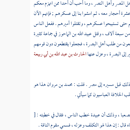
ل المصر وأهل النصر ، وما أحب أن أحدا ممن انهزم معكم
عشرة أحجار معه ، ثم امشوا بنا إلى عسكرهم ; فإنهم الآن
م حتى تستبيحوا عسكرهم ، وتقتلوا أميرهم . ففعل الناس
 من سبعة آلاف ، وقتل
عبيد الله بن الماحوز
في جماعة كثيرة
رجعون من طلب أهل
البصرة
، فجعلوا يقتطعون دون قومهم
ر
إلى
البصرة
، وعزل عنها
الحارث بن عبد الله بن أبي ربيعة
ذلك قبل مسيره إلى مصر . قلت :
محمد بن مروان
هذا هو
لب الخلافة
العباسيون
كما سيأتي .
صعبا
، وذلك أن
عبيدة
خطب الناس ، فقال في خطبته :
[
اه قال : إن هذا لهو التكلف وعزله ، فسمي مقوم الناقة .