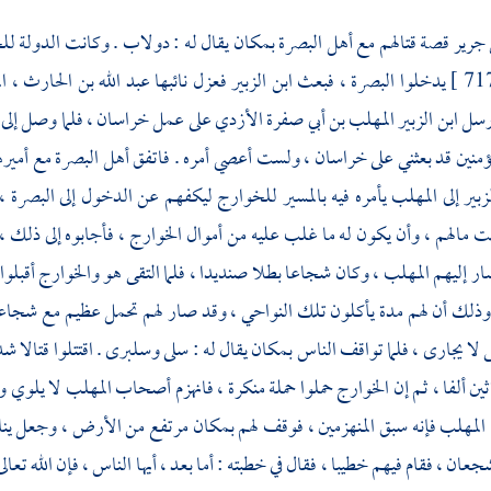
 جرير
قصة قتالهم مع أهل
البصرة
بمكان يقال له :
دولاب
. وكانت الدولة
لل
يدخلوا
البصرة
، فبعث
ابن الزبير
فعزل نائبها
عبد الله بن الحارث ، ا
رسل
ابن الزبير
المهلب بن أبي صفرة الأزدي
على عمل
خراسان
، فلما وصل إلى
مؤمنين قد بعثني على
خراسان
، ولست أعصي أمره . فاتفق أهل
البصرة
مع أمير
زبير
إلى المهلب يأمره فيه بالمسير
للخوارج
ليكفهم عن الدخول إلى
البصرة
،
ت مالهم ، وأن يكون له ما غلب عليه من أموال
الخوارج
، فأجابوه إلى ذلك ،
ار إليهم
المهلب
، وكان شجاعا بطلا صنديدا ، فلما التقى هو
والخوارج
أقبلوا
ذلك أن لهم مدة يأكلون تلك النواحي ، وقد صار لهم تحمل عظيم مع شجاعة لا
لا يجارى ، فلما تواقف الناس بمكان يقال له : سلى وسلبرى . اقتتلوا قتالا ش
ين ألفا ، ثم إن
الخوارج
حملوا حملة منكرة ، فانهزم أصحاب
المهلب
لا يلوي و
المهلب
فإنه سبق المنهزمين ، فوقف لهم بمكان مرتفع من الأرض ، وجعل ينادي
عان ، فقام فيهم خطيبا ، فقال في خطبته : أما بعد ، أيها الناس ، فإن الله تعال