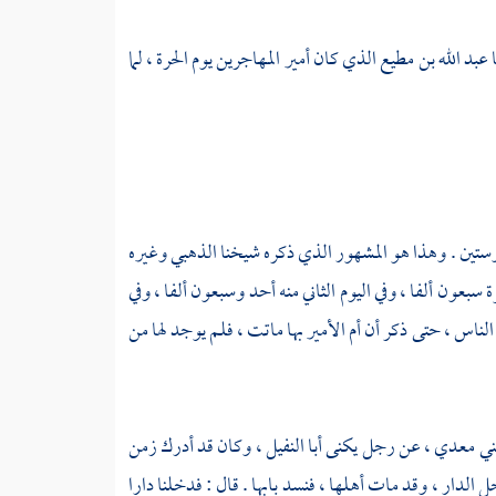
ا
عبد الله بن مطيع
الذي كان أمير المهاجرين يوم الحرة ، لما
ع وستين . وهذا هو المشهور الذي ذكره شيخنا
الذهبي
وغيره
ة
سبعون ألفا ، وفي اليوم الثاني منه أحد وسبعون ألفا ، وفي
 الناس ، حتى ذكر أن أم الأمير بها ماتت ، فلم يوجد لها من
ني
معدي
، عن رجل يكنى
أبا النفيل
، وكان قد أدرك زمن
ل الدار ، وقد مات أهلها ، فنسد بابها . قال : فدخلنا دارا