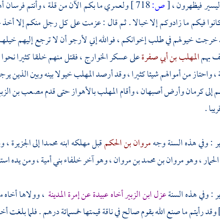
ليسير فيظهرون ،
[
ص:
718 ]
ولعمري ما بكم الآن من قلة ، وأنتم فرسان أه
كانوا فيكم ما زادوكم إلا خبالا . ثم قال : عزمت على كل رجل منكم إلا أخذ 
 خرجت خيولهم في طلب إخوانكم ، فوالله إني لأرجو أن لا ترجع إليهم خيله
ف بهم
المهلب بن أبي صفرة
على عسكر الخوارج ، فقتل منهم خلقا كثيرا نحوا
ة
، واحتاز من أموالهم شيئا كثيرا ، وقد أرصد
المهلب
خيولا بينه وبين الذين ي
م إلى
كرمان
وأرض
أصبهان
، وأقام
المهلب
بالأهواز
حتى قدم
مصعب بن الزبي
يبا .
ير
: وفي هذه السنة وجه
مروان بن الحكم
قبل مهلكه ابنه محمدا إلى
الجزيرة
، و
الحمار ، وهو
مروان
بن محمد بن
مروان
، وهو آخر خلفاء
بني أمية
، ومن يده است
ر
: وفي هذه السنة
عزل
ابن الزبير
أخاه
عبيدة
عن إمرة
المدينة
، وولاها أخاه
م
وقد رأيتم ما صنع الله بقوم
صالح
في ناقة قيمتها خمسمائة درهم . فلما بلغت أخ