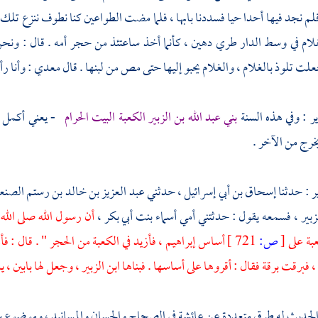
فلم نجد فيها أحدا حيا فسددنا بابها ، فلما مضت الطواعين كنا نطوف ننزع تلك 
غلام في وسط الدار طري دهين ، كأنما أخذ ساعتئذ من حجر أمه . قال : و
علت تلوذ بالغلام ، والغلام يحبو إليها حتى مص من لبنها . قال
معدي
: وأنا 
ير
: وفي هذه السنة
بني
عبد الله بن الزبير
الكعبة
البيت الحرام
- يعني أكمل بن
خرج من الآخر .
ر
: حدثنا
إسحاق بن أبي إسرائيل
، حدثني
عبد العزيز بن خالد بن رستم الصنعا
زبير
، فسمعه يقول : حدثتني أمي
أسماء بنت أبي بكر
،
أن رسول الله صلى الله
بة
على
[
ص:
721 ]
أساس
إبراهيم
، فأزيد في
الكعبة
من الحجر " . قال : فأ
 فبرقت برقة فقال : أقروها على أساسها . فبناها
ابن الزبير
، وجعل لها بابين ،
الحديث له طرق متعددة عن
عائشة
في الصحاح والحسان والمسانيد ، وموضوع سي