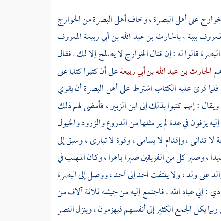
خوارج
على أهل
البصرة
، وخاف أهل
البصرة
من
الخوارج
لمعروف بببة
،
بالحارث بن عبد الله بن أبي ربيعة المعروف
البصرة
قالوا له : إن قتال
الخوارج
لا يصلح إلا لك . فقال
هم
الحارث بن عبد الله بن أبي ربيعة
على أن كتبوا كتابا على
 فلما قرئ عليه الكتاب اشترط على أهل
البصرة
أن يقوي
 ويقال : إنهم كتبوا بذلك إلى
ابن الزبير
، فأمضى لهم ذلك
 إليه يزفون في عدة لم ير مثلها من الدروع والزرود والخيول
 تدانى ، وإقدام لا يسامى ، وقوة لا تبارى ، وسبق إلى
ديدا ، وصبر كل من الفريقين صبرا باهرا ، وكان
المهلب
في
الد على ولد ، ولا يلتفت أحد إلى أحد ، ووصل إلى
البصرة
 : إلي عباد الله . فاجتمع إليه من جيشه ثلاثة آلاف من
ى ربما يكل الجمع الكثير إلى أنفسهم فيهزمون ، وينزل النصر