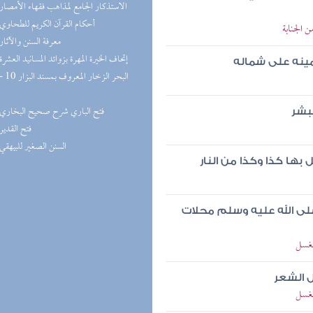
(6) الاستذكار الجامع لمذاهب فقهاء الأمصار
(6) أحكام القرآن الكريم للطحاوي
 الجنابة
(6) معرفة السنن والآثار
(6) إتحاف الخيرة المهرة بزوائد المسانيد العشرة
يمينه على شماله
(6) فتح الباري شرح صحيح البخاري
لبشر
(5) فتح القدير
(5) السنن الصغير للبيهقي
ا كذا وكذا من النار
لى الله عليه وسلم محلات
لغسل
ل الشعر
لغسل