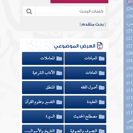
الكل
المهرة بالفوائد المبتكرة من أطراف
عشرة
[
بحث متقدم
]
العرض الموضوعي
العبادات
المعاملات
العادات
الآداب الشرعية
أصول الفقه
المنطق
العقيدة
التفسير وعلوم القرآن
وي الكبير في فقه مذهب الإمام
مصطلح الحديث
السيرة
افعي
التصوف والصوفية
التاريخ والأمم السابقة