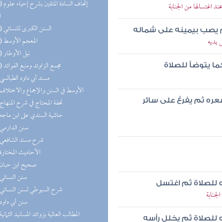
(10) إتحاف
 اغتسالها من الجنابة
ا
(10) السنن الكبرى للنسائي
م يصب بيمينه على شماله
(10) المعجم الأوسط
 يديه
(10) نيل الأوطار
(10) مجمع الزاوئد ومنبع الفوائد
ما يتوضأ للصلاة
(9) مسند أبي داود الطيالسي
(9) الأوسط في السنن والإجماع والاختلاف
ره ثم يفرغ على سائر
(9) تحفة المحتاج في شرح المنهاج
(9) حاشية السندي على ابن ماجه
(8) سنن الدارمي
(8) شرح مسند الشافعي
(8) الأحاديث المختارة
(8) صحيح ابن حبان
(7) سنن النسائي
 للصلاة ثم اغتسل
(7) شرح السيوطي لسنن النسائي
لجنابة
(7) سنن أبي داود
(7) المطالب العالية بزوائد المسانيد الثمانية
 للصلاة ثم يخلل رأسه