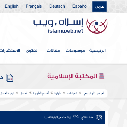
عربي
Español
Deutsch
Français
English
الرئيسية
موسوعات
مقالات
الفتوى
الاستشارات
المكتبة الإسلامية
كتب
العرض الموضوعي
العبادات
طهارة
أقسام الطهارة
الغسل
كيفية الغسل
عدد النتائج : 592
في البحث عن (كيفية الغسل)