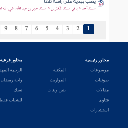
يصب بيديه على رأسه ثلاثا
مسند أحمد > باقي مسند المكثرين > مسند جابر بن عبد الله رضي الله تعا
9
8
7
6
5
4
3
2
1
محاور رئيسية
محاور فرعية
موسوعات
المكتبة
الرحمة المهد
صوتيات
المواريث
واحة رمضان
مقالات
بنين وبنات
نسك
فتاوى
للشباب فقط
استشارات