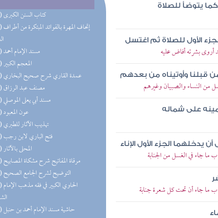
كما يتوضأ للصلاة
(26) كتاب السنن الكبرى
(26) إتحاف 
ال
جزء الأول للصلاة ثم اغتسل
 أروى بشرته أفاض عليه
(25) مسند الإمام أحمد
(22) المعجم الكبير
(22) عمدة القاري شرح صحيح البخاري
 من قبلنا وأوتيناه من بعدهم
ل من النساء والصبيان وغيرهم
(20) مصنف عبد الرزاق
(18) مسند أبي يعلى الموصلي
مينه على شماله
(16) عون المعبود
(15) تهذيب الآثار للطبري
(15) فتح الباري لابن رجب
ن يدخلهما الجزء الأول الإناء
(13) المحلى بالآثار
 ما جاء في الغسل من الجنابة
(13) مرقاة المفاتيح شرح مشكاة المصابيح
(11) التوضيح لشرح الجامع الصحيح
ر
(11) الحا
اب ما جاء أن تحت كل شعرة جنابة
الش
(10) حاشية مسند الإمام أحمد بن حنبل
اء