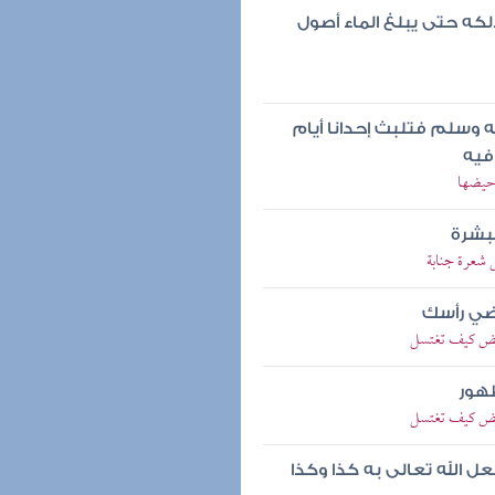
كه حتى يبلغ الماء أصول
 وسلم فتلبث إحدانا أيام
فيه
 حيضها
لبشرة
 شعرة جنابة
ضي رأسك
حائض كيف تغتسل
هور
حائض كيف تغتسل
 الله تعالى به كذا وكذا