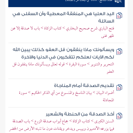
عدد النتائج : 668
في البحث عن (الصدقة)
اليد العليا هي المنفقة المعطية وأن السفلى هي
السائلة
فتح الباري شرح صحيح البخاري > كتاب الزكاة > باب لا صدقة إلا عن
ظهر غنى
ويسألونك ماذا ينفقون قل العفو كذلك يبين الله
لكم الآيات لعلكم تتفكرون في الدنيا والآخرة
التحرير والتنوير > سورة البقرة > قوله تعالى ويسألونك ماذا ينفقون قل
العفو
تقديم الصدقة أمام المناجاة
أضواء البيان > بيان الناسخ والمنسوخ من آي الذكر الحكيم > سورة
المجادلة
أخذ الصدقة من الحنطة والشعير
السنن الكبرى > كتاب الزكاة > جماع أبواب صدقة الزرع > باب الصدقة
فيما يزرعه الآدميون وييبس ويدخر ويقتات دون ما تنبته الأرض من الخضر