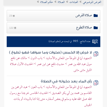
العرض الموضوعي
العبادات
الصلاة
حكم الصلاة
تراجم الأعلام
صلاة الفرض
23
صلاة التطوع
122
عدد النتائج : 995
في البحث عن (حكم الصلاة)
لا فرض إلا الخمس (صلوات وما سواها فهو تطوع )
التمهيد لما في الموطأ من المعاني والأسانيد > باب النون > مالك عن نافع
مولى عبد الله بن عمر > حديث نافع عن ابن عمر > الحديث الأول صلاة
الليل مثنى مثنى
رأى الماء بعد دخوله في الصلاة
التمهيد لما في الموطأ من المعاني والأسانيد > باب العين > عبد الرحمن بن
القاسم بن محمد بن أبي بكر الصديق > الحديث الخامس خرجنا مع رسول
الله صلى الله عليه وسلم في بعض أسفاره حتى إذا كنا بالبيداء أو بذات
الجيش