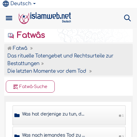
Deutsch
Fatwâs
Fatwâ
Das rituelle Totengebet und Rechtsurteile zur
Bestattungen
Die letzten Momente vor dem Tod
Fatwâ-Suche
Was hat derjenige zu tun, dessen Tod bevorsteht?
1
Was nach jemandes Tod zu tun ist
3