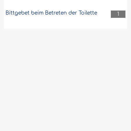
Bittgebet beim Betreten der Toilette
1
Jemand leugnet ein Wunder des
1
Propheten (möge Allah ihn in Ehren
halten und ihm Wohlergehen schenken) und
glaubte später daran
Servicevereinbarung
© 2008-2026. IslamWeb. Alle Rechte vorbehalten