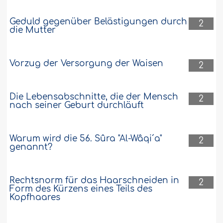
Darf ich eine nicht-islâmische Bank
damit beauftragen einen Gegenstand (z.
Geduld gegenüber Belästigungen durch
B. ein Haus) zukaufen, den sie mir später
2
die Mutter
zinslos weiterverkauft?..
Weiter
127818
12-10-2009
Vorzug der Versorgung der Waisen
2
Die Lebensabschnitte, die der Mensch
2
nach seiner Geburt durchläuft
Warum wird die 56. Sûra "Al-Wâqi´a"
2
genannt?
Rechtsnorm für das Haarschneiden in
2
Form des Kürzens eines Teils des
Kopfhaares