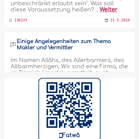
unbeschränkt erlaubt sein''. Was soll
diese Voraussetzung heißen? ..
Weiter
136225
31-5-2010
Einige Angelegenheiten zum Thema
Makler und Vermittler
Im Namen Allâhs, des Allerbarmers, des
Allbarmherzigen, Wir sind eine Firma, die
im Bereich Handel vermittelt, auch
international. Wir bewahren die
geforderte Ware für die Kunden je nach
dem, was sie fordern, sei es nun über die
Vermittlungsfirma oder auch im direkten
Verkauf. Wir sichern die kompletten
Rechte aller Verträge, die zwischen uns..
Weiter
135955
24-5-2010
Fatwâ