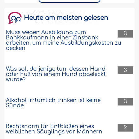
Bedingen einer Verzugsstrafe bei
verspäteter Ratenzahlung
Heute am meisten gelesen
Ich arbeite in einer Stadt, die 50 km von
Muss wegen Ausbildung zum
meiner Wohnung entfernt liegt. Diese
3
Bankkaufmann in einer Zinsbank
Situation zwingt mich dazu ein Auto zu
arbeiten, um meine Ausbildungskosten zu
kaufen, da ich meine, dass dies besser
decken
für die Frau hinsichtlich dessen ist, dass
sie dann nicht mit Männern in den
öffentlichen Verkehrsmitteln zusammen
Was soll derjenige tun, dessen Hand
3
ist und das Auto ein Schutz für die Frau
oder Fuß von einem Hund abgeleckt
ist, da sie nicht auf den Straße..
Weiter
wurde?
135918
24-5-2010
Alkohol irrtümlich trinken ist keine
3
Sünde
Darf ich eine nicht-islâmische Bank damit
beauftragen einen Gegenstand (z. B. ein
Haus) zu kaufen, den sie mir später
Rechtsnorm für Entblößen eines
2
zinslos weiterverkauft?
weiblichen Säuglings vor Männern