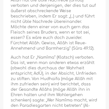
Allâh hat die üble Nachrede (Ghîba)
verboten und denjenigen, der dies tut auf
äußerst abschreckende Weise
beschrieben, indem Er sagt: „(...) und führt
nicht üble Nachrede übereinander.
Möchte denn einer von euch gern das
Fleisch seines Bruders, wenn er tot sei,
essen? Es wäre euch doch zuwider.
Fürchtet Allâh. Gewiss, Allâh ist Reue-
Annehmend und Barmherzig“ (Sûra 49:12).
Auch hat Er „Namîma“ (Klatsch) verboten.
Das ist, wenn man anderen etwas erzählt
(obwohl dies durchaus der Wahrheit
entspricht; AdÜ), in der Absicht, Unfrieden
zu stiften. Von Hudhaifa (möge Allâh mit
ihm zufrieden sein) wird berichtet, dass
der Gesandte Allâhs (möge Allâh ihn in
Ehren halten und ihm Wohlergehen
schenken) sagte: „Wer Namîma macht, wird
den Paradiesgarten nicht betreten“ (Al-