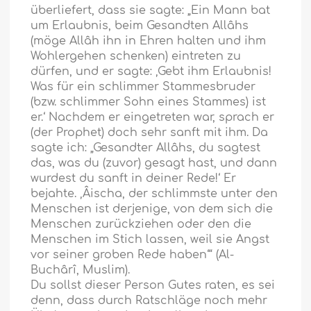
überliefert, dass sie sagte: „Ein Mann bat
um Erlaubnis, beim Gesandten Allâhs
(möge Allâh ihn in Ehren halten und ihm
Wohlergehen schenken) eintreten zu
dürfen, und er sagte: ‚Gebt ihm Erlaubnis!
Was für ein schlimmer Stammesbruder
(bzw. schlimmer Sohn eines Stammes) ist
er.‘ Nachdem er eingetreten war, sprach er
(der Prophet) doch sehr sanft mit ihm. Da
sagte ich: „Gesandter Allâhs, du sagtest
das, was du (zuvor) gesagt hast, und dann
wurdest du sanft in deiner Rede!‘ Er
bejahte. ‚Âischa, der schlimmste unter den
Menschen ist derjenige, von dem sich die
Menschen zurückziehen oder den die
Menschen im Stich lassen, weil sie Angst
vor seiner groben Rede haben‘“ (Al-
Buchârî, Muslim).
Du sollst dieser Person Gutes raten, es sei
denn, dass durch Ratschläge noch mehr