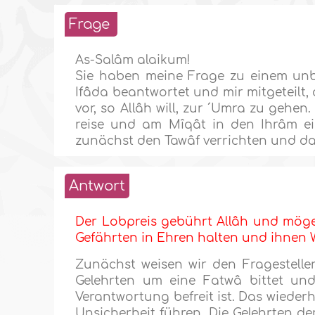
Frage
As-Salâm alaikum!
Sie haben meine Frage zu einem unbe
Ifâda beantwortet und mir mitgeteilt,
vor, so Allâh will, zur ´Umra zu gehe
reise und am Mîqât in den Ihrâm ein
zunächst den Tawâf verrichten und da
Antwort
Der Lobpreis gebührt Allâh und möge
Gefährten in Ehren halten und ihnen
Zunächst weisen wir den Fragesteller
Gelehrten um eine Fatwâ bittet und
Verantwortung befreit ist. Das wieder
Unsicherheit führen. Die Gelehrten 