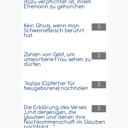
dazu verpflichtet ist, ihrem
Ehemann zu gehorchen
Kein Ghusl, wenn man
3
Schweinefleisch berührt
hat
Zahlen von Geld, um
3
umworbene Frau sehen zu
dürfen
´Aqîqa (Opfertier für
3
Neugeborene) nachholen
Die Erklärung des Verses
3
„Und denjenigen, die
glauben und denen ihre
Nachkommenschaft im Glauben
nachfolgt …”