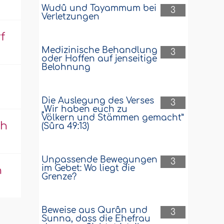
Wudû und Tayammum bei
3
Verletzungen
f
Medizinische Behandlung
3
oder Hoffen auf jenseitige
Belohnung
Die Auslegung des Verses
3
„Wir haben euch zu
Völkern und Stämmen gemacht”
ch
(Sûra 49:13)
Unpassende Bewegungen
3
im Gebet: Wo liegt die
n
Grenze?
Beweise aus Qurân und
3
Sunna, dass die Ehefrau