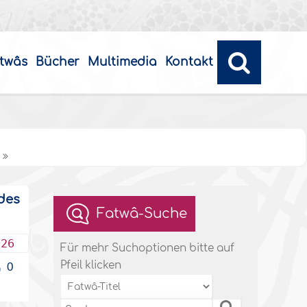
twâs
Bücher
Multimedia
Kontakt
 des
Fatwâ-Suche
026
Für mehr Suchoptionen bitte auf
Pfeil klicken
0