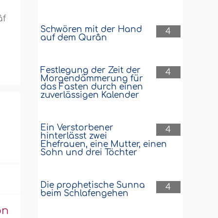
âf
Schwören mit der Hand
4
auf dem Qurân
Festlegung der Zeit der
4
Morgendämmerung für
das Fasten durch einen
zuverlässigen Kalender
Ein Verstorbener
4
hinterlässt zwei
Ehefrauen, eine Mutter, einen
Sohn und drei Töchter
Die prophetische Sunna
4
beim Schlafengehen
on