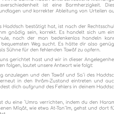
verschiedenheit ist eine Barmherzigkeit. Die
undlagen und korrekter Ableitung von Urteilen a
nes Haddsch bestätigt hat, ist nach der Rechtsschu
hm gnädig sein, korrekt. Es handelt sich um ei
hule, nach der man bedenkenlos handeln kan
 bequemsten Weg sucht. Es hätte dir also genüg
als Sühne für den fehlenden Tawâf zu opfern.
ns gerichtet hast und wir in dieser Angelegenhe
 folgen, lautet unsere Antwort wie folgt:
dung anzulegen und den Tawâf und Sa´i des Hadds
erneut in den Ihrâm-Zustand eintreten und au
ndest dich aufgrund des Fehlers in deinem Hadds
st du eine ´Umra verrichten, indem du den Hara
enen Mîqât, wie etwa At-Tan´îm, gehst und dort f