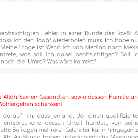
absichtigten Fehler in einer Runde des Tawâf A
 dass ich den Tawâf wiederholen muss. Ich habe n
n. Meine Frage ist: Wenn ich von Medina nach Mek
trete, was soll ich dabei beabsichtigen? Soll i
nach die ´Umra? Was wäre korrekt?
 Allâh Seinen Gesandten sowie dessen Familie u
 Wohlergehen schenken!
 darauf hin, dass jemand, der einen qualifiziert
 entsprechend dessen Urteil handelt, von sein
holte Befragen mehrerer Gelehrter kann hingegen 
der Ahl As-Sunna haben unterschiedliche Meinung