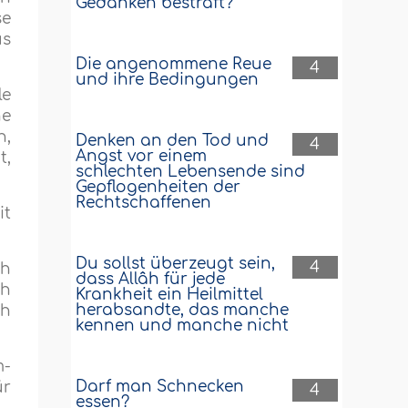
Gedanken bestraft?
se
us
Die angenommene Reue
4
und ihre Bedingungen
le
ne
n,
Denken an den Tod und
4
Angst vor einem
t,
schlechten Lebensende sind
Gepflogenheiten der
Rechtschaffenen
it
Du sollst überzeugt sein,
4
ch
dass Allâh für jede
ch
Krankheit ein Heilmittel
herabsandte, das manche
ch
kennen und manche nicht
m-
Darf man Schnecken
ür
4
essen?