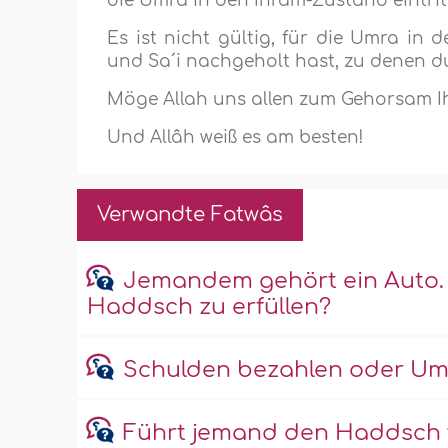
die Umra in den Ihrâm-Zustand eintritt
Es ist nicht gültig, für die Umra in
und Sa´i nachgeholt hast, zu denen du 
Möge Allah uns allen zum Gehorsam I
Und Allâh weiß es am besten!
Verwandte Fatwâs
Jemandem gehört ein Auto. So
Haddsch zu erfüllen?
Schulden bezahlen oder Umr
Führt jemand den Haddsch v