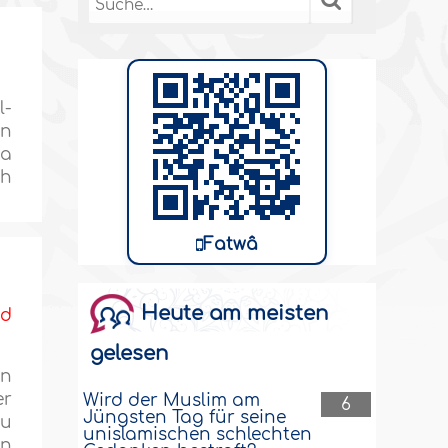
l-
un
ka
ch
Fatwâ
Heute am meisten
nd
gelesen
en
er
Wird der Muslim am
6
Jüngsten Tag für seine
zu
unislamischen schlechten
en