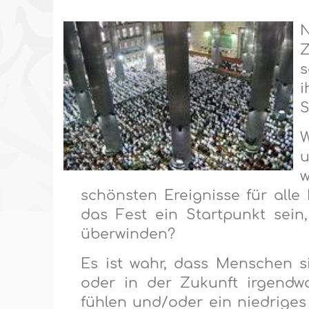
Z
s
i
S
W
u
schönsten Ereignisse für alle
das Fest ein Startpunkt sei
überwinden?
Es ist wahr, dass Menschen s
oder in der Zukunft irgendw
fühlen und/oder ein niedriges