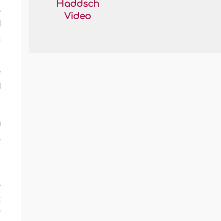
Haddsch
e
Video
d
h
r
d
m
,
u
e
t
r