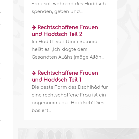
Frau soll während des Haddsch
spenden, geben und...
r
t
Rechtschaffene Frauen
e
und Haddsch Teil 2
s
Im Hadîth von Umm Salama
heißt es: „Ich klagte dem
Gesandten Allâhs (möge Allâh...
t
,
Rechtschaffene Frauen
r
und Haddsch Teil 1
n
Die beste Form des Dschihâd für
eine rechtschaffene Frau ist ein
u
angenommener Haddsch: Dies
basiert...
t
e
d