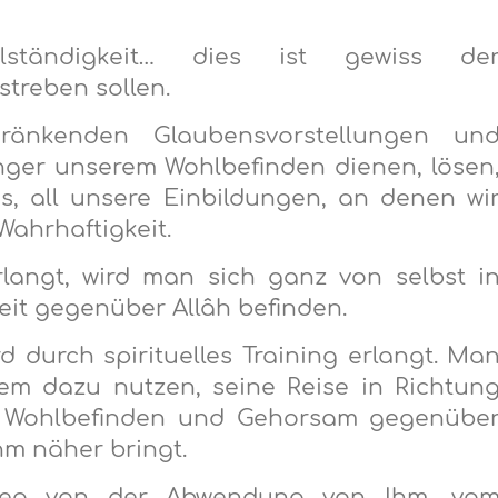
llständigkeit… dies ist gewiss de
treben sollen.
ränkenden Glaubensvorstellungen un
änger unserem Wohlbefinden dienen, lösen
ns, all unsere Einbildungen, an denen wi
Wahrhaftigkeit.
angt, wird man sich ganz von selbst i
it gegenüber Allâh befinden.
 durch spirituelles Training erlangt. Ma
em dazu nutzen, seine Reise in Richtun
it, Wohlbefinden und Gehorsam gegenübe
hm näher bringt.
, weg von der Abwendung von Ihm, vo