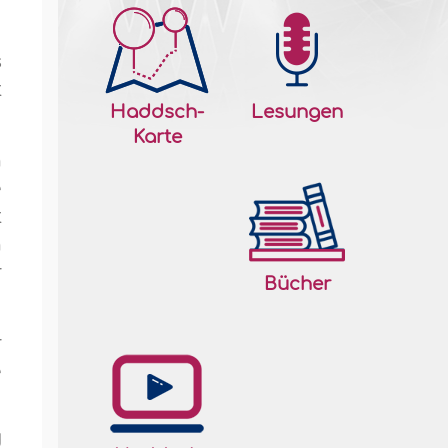
s
t
Haddsch-
Lesungen
Karte
h
e
t
n
r
Bücher
r
e
.
d