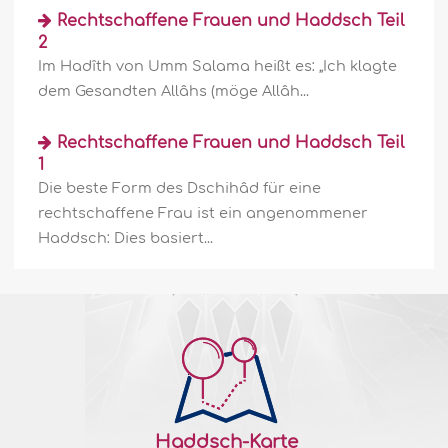
Rechtschaffene Frauen und Haddsch Teil
2
Zum Haddsch
Im Hadîth von Umm Salama heißt es: „Ich klagte
dem Gesandten Allâhs (möge Allâh...
Allâh der Erhabene sagt: "Das erste Haus,
das für die gegründet wurde, ist wahrlich
Rechtschaffene Frauen und Haddsch Teil
dasjenige in Bakka (ein anderer Name für
Makka), als ein gesegnetes (Haus) und
1
eine Rechtleitung für die Weltenbewohner.
Die beste Form des Dschihâd für eine
Darin liegen klare Zeichen. (Es ist) der
rechtschaffene Frau ist ein angenommener
Standort Abrahams. Und wer es betritt, ist
Haddsch: Dies basiert...
sicher. Und Allâh steht es..
Weiter
181561
18/05/2026
Haddsch stiftet Nutzen – Teil 2
Drittens: Verkündung der Gleichheit aller
Muslime Der Haddsch dient der
Ablehnung von Rassismus, Nationalismus,
Haddsch-Karte