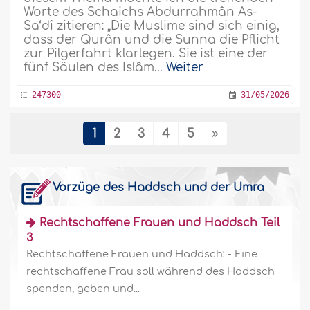
Worte des Schaichs Abdurrahmân As-
Sa‘dî zitieren: „Die Muslime sind sich einig,
dass der Qurân und die Sunna die Pflicht
zur Pilgerfahrt klarlegen. Sie ist eine der
fünf Säulen des Islâm...
Weiter
247300
31/05/2026
1
2
3
4
5
Großzügigkeit der Rechtschaffenen
während des Haddsch Teil 1
Sulaimân ibn Ar-Rabî sagte: „Ich reiste mit
Vorzüge des Haddsch und der Umra
einer Gruppe von frommen Leuten aus
Basra nach Mekka. Wir sagten: ‚Bei Allâh,
Rechtschaffene Frauen und Haddsch Teil
wir werden nicht zurückkehren, bis wir
3
einen der Gefährten von Muhammad
(möge Allâh ihn in Ehren halten und ihm
Rechtschaffene Frauen und Haddsch: - Eine
Wohlergehen schenken) getroffen haben,
rechtschaffene Frau soll während des Haddsch
der uns einen Hadîth..
Weiter
spenden, geben und...
247267
25/05/2026