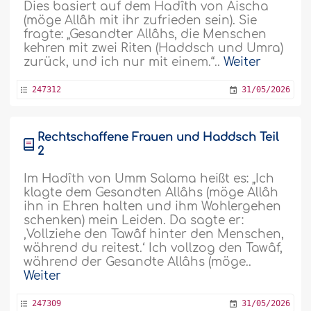
Dies basiert auf dem Hadîth von Aischa
(möge Allâh mit ihr zufrieden sein). Sie
fragte: „Gesandter Allâhs, die Menschen
kehren mit zwei Riten (Haddsch und Umra)
zurück, und ich nur mit einem.“..
Weiter
247312
31/05/2026
Rechtschaffene Frauen und Haddsch Teil
2
Im Hadîth von Umm Salama heißt es: „Ich
klagte dem Gesandten Allâhs (möge Allâh
ihn in Ehren halten und ihm Wohlergehen
schenken) mein Leiden. Da sagte er:
‚Vollziehe den Tawâf hinter den Menschen,
während du reitest.‘ Ich vollzog den Tawâf,
während der Gesandte Allâhs (möge..
Weiter
247309
31/05/2026