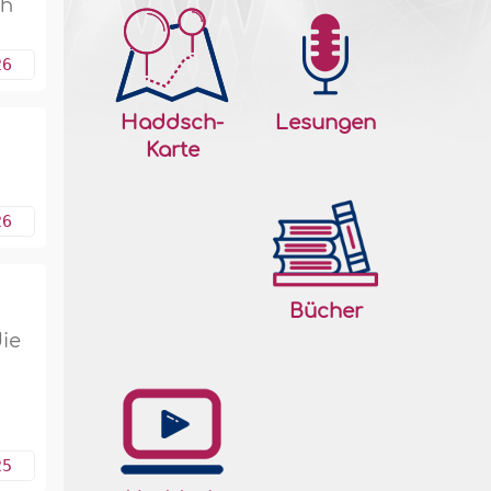
ch
26
Haddsch-
Lesungen
Karte
26
Bücher
die
25