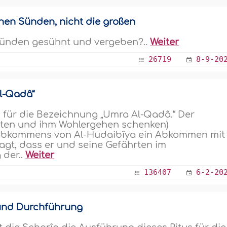
inen Sünden, nicht die großen
Sünden gesühnt und vergeben?..
Weiter
26719
8-9-20
l-Qadâ“
 für die Bezeichnung „Umra Al-Qadâ.“ Der
alten und ihm Wohlergehen schenken)
sabkommens von Al-Hudaibîya ein Abkommen mit
gt, dass er und seine Gefährten im
 der..
Weiter
136407
6-2-20
und Durchführung