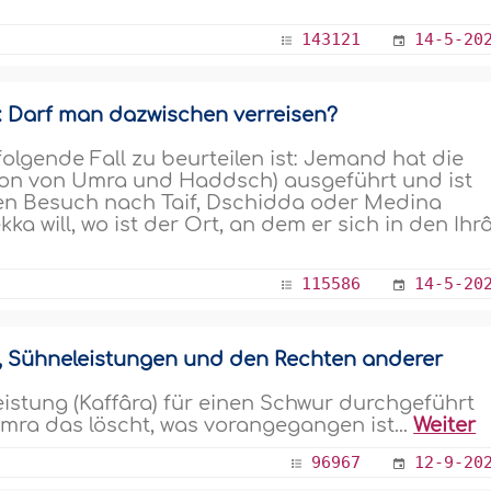
143121
14-5-20
 Darf man dazwischen verreisen?
 folgende Fall zu beurteilen ist: Jemand hat die
ion von Umra und Haddsch) ausgeführt und ist
en Besuch nach Taif, Dschidda oder Medina
a will, wo ist der Ort, an dem er sich in den Ih
115586
14-5-20
en, Sühneleistungen und den Rechten anderer
istung (Kaffâra) für einen Schwur durchgeführt
mra das löscht, was vorangegangen ist...
Weiter
96967
12-9-20