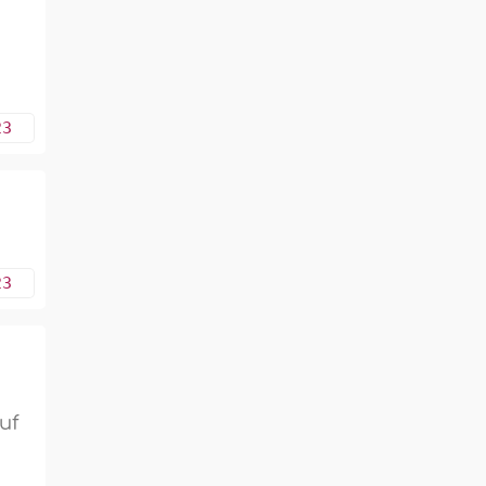
23
23
uf
n