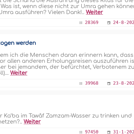
t die Scharîa die Ausführung dieses Ritus für die
as ist, wenn diese nicht zur Umra gehen könne
Umra ausführen? Vielen Dank!..
Weiter
28369
24-8-20
lzogen werden
t dem ich die Menschen daran erinnern kann, dass
 vor allen anderen Erholungsreisen auszuführen is
ßer bei jemandem, der befürchtet, Verbotenem z
)...
Weiter
39968
23-8-20
der Ka‘ba im Tawâf Zamzam-Wasser zu trinken und
netzen?..
Weiter
97450
31-1-20