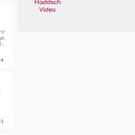
Haddsch
Video
hr
ge.
..
24
s
23