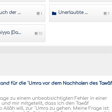
Besuch der Prophetenmoschee
Unerlaubte Neuerungen in Haddsch und 'Umra
1
3
Udhiyya (Das Opfertier an 'Id Al-Adhâ)
32
ustand für die ´Umra vor dem Nachholen des Tawâ
age zu einem unbeabsichtigten Fehler in einer
und mir mitgeteilt, dass ich den Tawâf
 Allâh will, zur ´Umra zu gehen. Meine Frage ist: