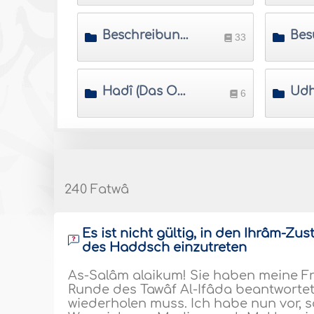
Beschreibung der Haddsch
33
Hadî (Das Opfertier in der Haddsch)
6
240 Fatwâ
Es ist nicht gültig, in den Ihrâm-Z
des Haddsch einzutreten
As-Salâm alaikum! Sie haben meine Fr
Runde des Tawâf Al-Ifâda beantwortet 
wiederholen muss. Ich habe nun vor, so