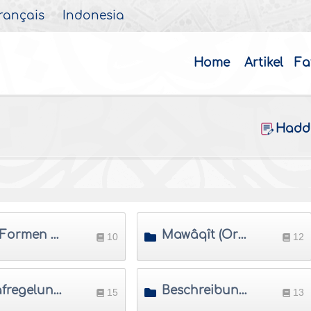
rançais
Indonesia
Home
Artikel
Fa
Hadd
Die Formen der Haddsch
Mawâqît (Orte und Zeiten der Haddsch)
10
12
Strafregelung für Übertretungen des Ihrâm
Beschreibung der 'Umra
15
13