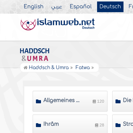
English
عربي
Español
Deutsch
F
Haddsch & Umra
Fatwa
Allgemeines über Haddsch und 'Umra
120
Ihrâm
28