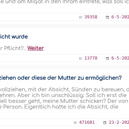
 und am Mîqât in den Ihrâm eintrete, was soll i
39358
6-5-20
licht wurde
 Pflicht?..
Weiter
13778
6-5-20
lziehen oder diese der Mutter zu ermöglichen?
 vollziehen, mit der Absicht, Sünden zu bereuen, 
ren. Aber ich bin unschlüssig: Soll ich erst die
ll besser geht, meine Mutter schicken? Der von
 Person. Eigentlich hatte ich die Absicht, die
471601
23-2-20