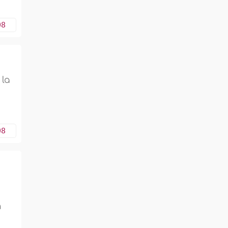
08
 la
08
n