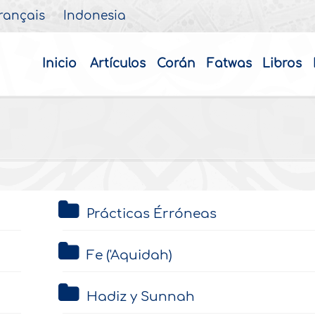
rançais
Indonesia
Inicio
Artículos
Corán
Fatwas
Libros
Prácticas Érróneas
Fe ('Aquidah)
Hadiz y Sunnah