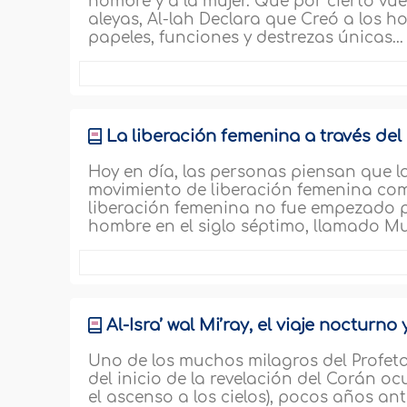
hombre y a la mujer. Que por cierto vue
aleyas, Al-lah Declara que Creó a los 
papeles, funciones y destrezas únicas..
La liberación femenina a través del I
Hoy en día, las personas piensan que l
movimiento de liberación femenina come
liberación femenina no fue empezado po
hombre en el siglo séptimo, llamado M
Al-Isra’ wal Mi’ray, el viaje nocturno
Uno de los muchos milagros del Profeta
del inicio de la revelación del Corán ocu
el ascenso a los cielos), pocos años a