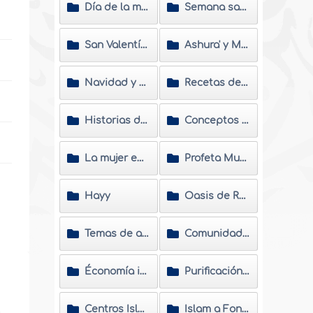
Día de la madre
Semana santa
San Valentín y Carnavales
Ashura' y Muharram
Navidad y Año Nuevo
Recetas de cocina
Historias de nuevas musulmanas
Conceptos erróneos
La mujer en el Islam
Profeta Muhammad
Hayy
Oasis de Ramadán
Temas de actualidad
Comunidades musulmanas
Économía islámica
Purificación del alma
Centros Islámicos
Islam a Fondo