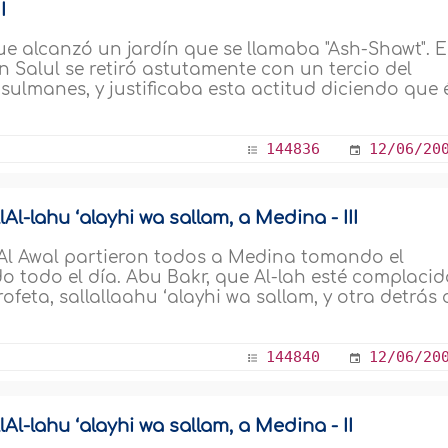
I
ue alcanzó un jardín que se llamaba "Ash-Shawt". 
 Salul se retiró astutamente con un tercio del
ulmanes, y justificaba esta actitud diciendo que 
144836
12/06/20
lAl-lahu ‘alayhi wa sallam, a Medina - III
‘ Al Awal partieron todos a Medina tomando el
o todo el día. Abu Bakr, que Al-lah esté complaci
feta, sallallaahu ‘alayhi wa sallam, y otra detrás 
144840
12/06/20
lAl-lahu ‘alayhi wa sallam, a Medina - II