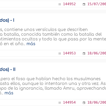
144952
15/07/20
os) - I
os, contiene unos versículos que describen
a batalla, conocida también como la batalla del
timientos ocultos y todo lo que pasa por la ment
ó en el año..
más
144953
18/06/20
os) - II
e, pero el foso que habían hecho los musulmanes
sta ellos, aunque lo intentaron una y otra vez. As
empo de la ignorancia, llamado Amru, aprovechand
ó..
más
144954
18/06/20