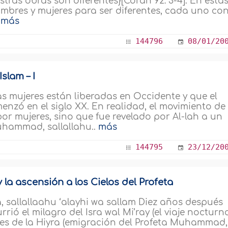
stras obras son diferentes}[Corán 92: 3-4]. En esta
hombres y mujeres para ser diferentes, cada uno co
.
más
144796
08/01/20
slam – I
as mujeres están liberadas en Occidente y que el
nzó en el siglo XX. En realidad, el movimiento de
r mujeres, sino que fue revelado por Al-lah a un
uhammad, sallallahu..
más
144795
23/12/20
 y la ascensión a los Cielos del Profeta
, sallallaahu ‘alayhi wa sallam Diez años después
rrió el milagro del Isra wal Mi’ray (el viaje nocturn
ntes de la Hiyra (emigración del Profeta Muhammad,