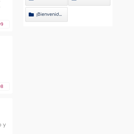
s
n
¡Bienvenido al Islam!
09
08
o y