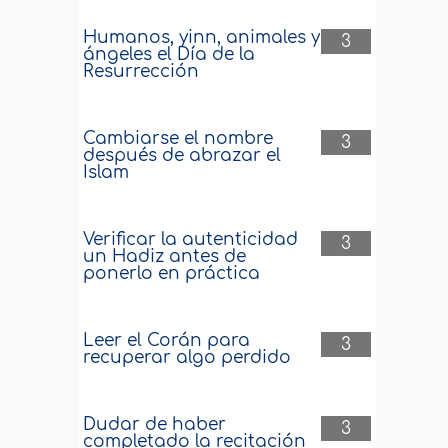
Humanos, yinn, animales y
3
ángeles el Día de la
Resurrección
Cambiarse el nombre
3
después de abrazar el
Islam
Verificar la autenticidad
3
un Hadiz antes de
ponerlo en práctica
Leer el Corán para
3
recuperar algo perdido
Dudar de haber
3
completado la recitación