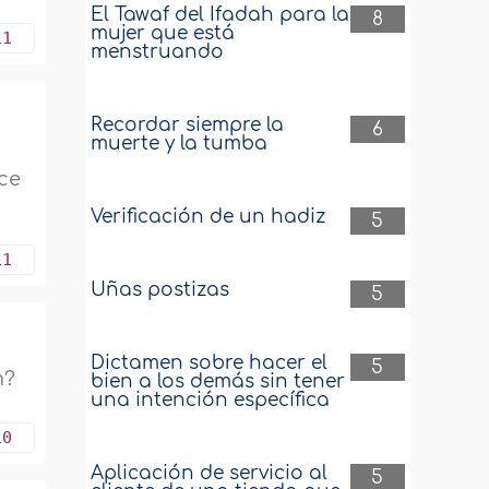
El Tawaf del Ifadah para la
8
mujer que está
11
menstruando
Recordar siempre la
6
muerte y la tumba
ce
Verificación de un hadiz
5
11
Uñas postizas
5
Dictamen sobre hacer el
5
m?
bien a los demás sin tener
una intención específica
10
Aplicación de servicio al
5