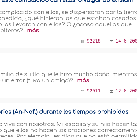
h esté complacido con ellos, divulgando el Islam
omplacido con ellos, se dispersaron por la tierr
spedida, ¿qué hicieron los que estaban casados
 o las llevaron con ellos? O ¿acaso aquellos que
olteros?..
más
92218
14-6-20
amilia de su tío que le hizo mucho daño, mientra
un error (tuvo un amigo)?..
más
92011
12-6-20
rias (An-Nafl) durante los tiempos prohibidos
o vive con nosotros. Mi esposa y su hijo hacen la
eo que ellos no hacen las oraciones correctament
ces. Por ejemplo, les digo que no está permitid