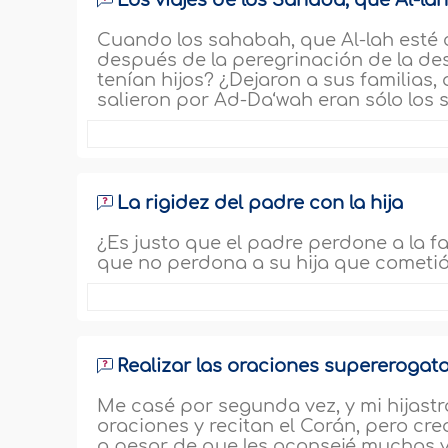
Los viajes de los Sahaba, que Al-la
Cuando los sahabah, que Al-lah esté c
después de la peregrinación de la de
tenían hijos? ¿Dejaron a sus familias,
salieron por Ad-Da‘wah eran sólo los s
La rigidez del padre con la hija
¿Es justo que el padre perdone a la f
que no perdona a su hija que cometió 
Realizar las oraciones supererogato
Me casé por segunda vez, y mi hijastr
oraciones y recitan el Corán, pero cr
a pesar de que les aconsejé muchas ve