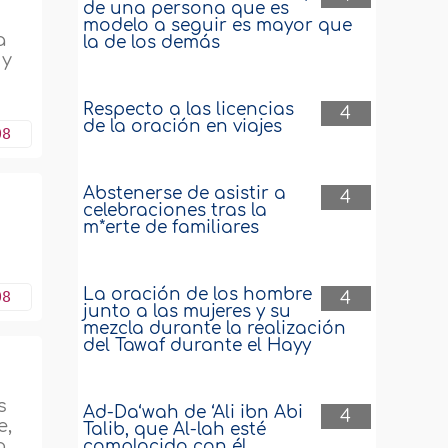
de una persona que es
modelo a seguir es mayor que
a
la de los demás
 y
Respecto a las licencias
4
de la oración en viajes
08
Abstenerse de asistir a
4
celebraciones tras la
m*erte de familiares
s
La oración de los hombre
08
4
junto a las mujeres y su
mezcla durante la realización
del Tawaf durante el Hayy
s
Ad-Da‘wah de ‘Ali ibn Abi
4
e,
Talib, que Al-lah esté
o
complacido con él