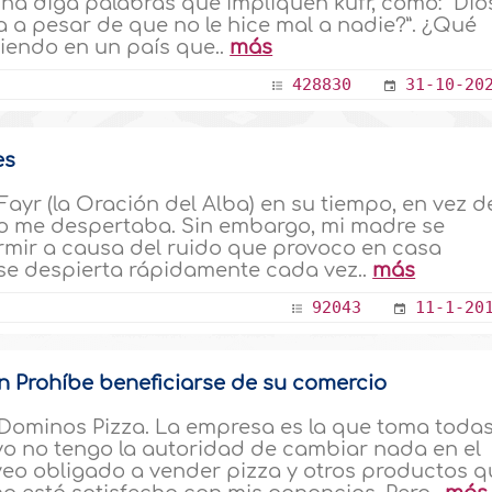
una diga palabras que impliquen kufr, como: “Dio
ga a pesar de que no le hice mal a nadie?”. ¿Qué
viendo en un país que..
más
428830
31-10-20
es
ayr (la Oración del Alba) en su tiempo, en vez d
do me despertaba. Sin embargo, mi madre se
rmir a causa del ruido que provoco en casa
 se despierta rápidamente cada vez..
más
92043
11-1-20
n Prohíbe beneficiarse de su comercio
 Dominos Pizza. La empresa es la que toma toda
 yo no tengo la autoridad de cambiar nada en el
veo obligado a vender pizza y otros productos q