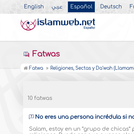
English
عربي
Español
Deutsch
F
Fatwas
Fatwa
Religiones, Sectas y Da‘wah (Llamami
10 fatwas
No eres una persona incrédula si n
Salam, estoy en un “grupo de chicas” p