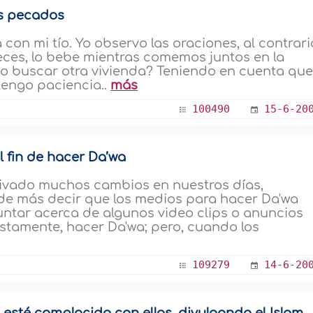
es pecados
 con mi tío. Yo observo las oraciones, al contrari
veces, lo bebe mientras comemos juntos en la
buscar otra vivienda? Teniendo en cuenta que
 tengo paciencia..
más
100490
15-6-20
el fin de hacer Da’wa
tivado muchos cambios en nuestros días,
á de más decir que los medios para hacer Da'wa
ntar acerca de algunos video clips o anuncios
estamente, hacer Da'wa; pero, cuando los
109279
14-6-20