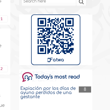
s
21
e
Fatwa
12
Today's most read
Expiación por los días de
8
ayuno perdidos de una
s
gestante
ue