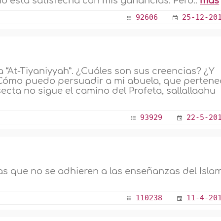
o está satisfecha con mis ganancias. Pero..
más
92606
25-12-20
“At-Tiyaniyyah”. ¿Cuáles son sus creencias? ¿Y
Cómo puedo persuadir a mi abuela, que pertene
secta no sigue el camino del Profeta, sallallaahu
93929
22-5-20
h
 que no se adhieren a las enseñanzas del Isla
110238
11-4-20