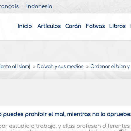
rançais
Indonesia
Inicio
Artículos
Corán
Fatwas
Libros
ento al Islam)
Da‘wah y sus medios
Ordenar el bien y 
o puedes prohibir el mal, mientras no lo apruebe
or estudio o trabajo, y ellas profesan diferentes