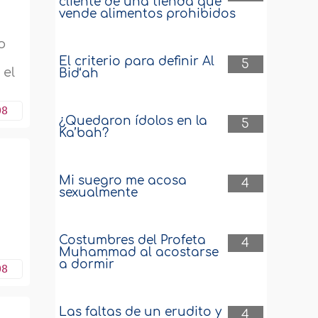
cliente de una tienda que
vende alimentos prohibidos
o
El criterio para definir Al
5
 el
Bid‘ah
08
¿Quedaron ídolos en la
5
Ka’bah?
Mi suegro me acosa
4
sexualmente
Costumbres del Profeta
4
Muhammad al acostarse
a dormir
08
Las faltas de un erudito y
4