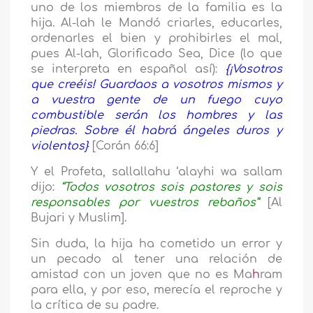
uno de los miembros de la familia es la
hija. Al-lah le Mandó criarles, educarles,
ordenarles el bien y prohibirles el mal,
pues Al-lah, Glorificado Sea, Dice (lo que
se interpreta en español así):
{¡Vosotros
que creéis! Guardaos a vosotros mismos y
a vuestra gente de un fuego cuyo
combustible serán los hombres y las
piedras. Sobre él habrá ángeles duros y
violentos}
[Corán 66:6]
Y el Profeta, sallallahu ‘alayhi wa sallam
dijo:
“Todos vosotros sois pastores y sois
responsables por vuestros rebaños”
[Al
Bujari y Muslim].
Sin duda, la hija ha cometido un error y
un pecado al tener una relación de
amistad con un joven que no es Ma
h
ram
para ella, y por eso, merecía el reproche y
la crítica de su padre.