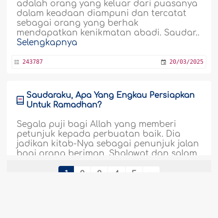
adalah orang yang keluar dari puasanya
dalam keadaan diampuni dan tercatat
sebagai orang yang berhak
mendapatkan kenikmatan abadi. Saudar..
Selengkapnya
243787
20/03/2025
Saudaraku, Apa Yang Engkau Persiapkan
Untuk Ramadhan?
Segala puji bagi Allah yang memberi
petunjuk kepada perbuatan baik. Dia
jadikan kitab-Nya sebagai penunjuk jalan
bagi orang beriman. Shalawat dan salam
semoga selalu tercurah kepada Nabi
Muhammad—Shallallâhu `alaihi wasallam
1
2
3
4
5
—yang dihiasi oleh Tuhannya dengan Al-
Quran, serta dianugerahi-Nya malam
Lailatul Qadr di bulan Ramadhân...
Subbagian
Selengkapnya