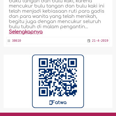
buku tangan dan bulu kaki, karena
mencukur bulu tangan dan bulu kaki ini
telah menjadi kebiasaan ruti para gadis
dan para wanita yang telah menikah,
begitu juga dengan mencukur seluruh
bulu tubuh di malam pengantin...
Selengkapnya
38610
21-4-2019
Dibolehkan Memakai Ramuan untuk
Mengencangkan Payudara
Bolehkah memakai formula (ramuan)
khusus untuk membesarkan dan
mengencangkan payudara yang telah
mengendor setelah hamil dan
menyusui? ..
Selengkapnya
Fatwa
30388
21-4-2019