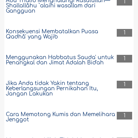
Abu Thalib Menghalangi Rasulullah—
1
Shallallâhu `alaihi wasallam dari
Gangguan
Konsekuensi Membatalkan Puasa
1
Qadhâ' yang Wajib
Menggunakan Habbatus Sauda' untuk
1
Penangkal dan Jimat Adalah Bid'ah
Jika Anda tidak Yakin tentang
1
Keberlangsungan Pernikahan Itu,
Jangan Lakukan
Cara Memotong Kumis dan Memelihara
1
Jenggot