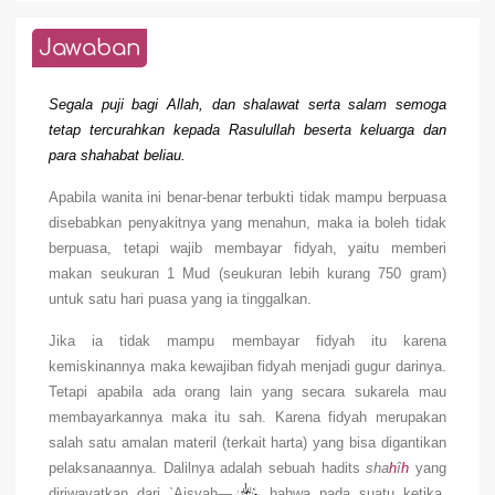
Jawaban
Segala puji bagi Allah, dan shalawat serta salam semoga
tetap tercurahkan kepada Rasulullah beserta keluarga dan
para shahabat beliau.
Apabila wanita ini benar-benar terbukti tidak mampu berpuasa
disebabkan penyakitnya yang menahun, maka ia boleh tidak
berpuasa, tetapi wajib membayar fidyah, yaitu memberi
makan seukuran 1 Mud (seukuran lebih kurang 750 gram)
untuk satu hari puasa yang ia tinggalkan.
Jika ia tidak mampu membayar fidyah itu karena
kemiskinannya maka kewajiban fidyah menjadi gugur darinya.
Tetapi apabila ada orang lain yang secara sukarela mau
membayarkannya maka itu sah. Karena fidyah merupakan
salah satu amalan materil (terkait harta) yang bisa digantikan
pelaksanaannya. Dalilnya adalah sebuah hadits
sha
h
î
h
yang
diriwayatkan dari `Aisyah
—
bahwa pada suatu ketika,