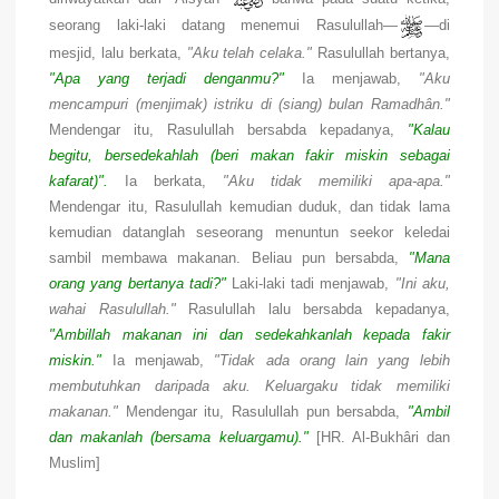
seorang laki-laki datang menemui Rasulullah—
—di
mesjid, lalu berkata,
"Aku telah celaka."
Rasulullah bertanya,
"Apa yang terjadi denganmu?"
Ia menjawab,
"Aku
mencampuri (menjimak) istriku di (siang) bulan Ramadhân."
Mendengar itu, Rasulullah bersabda kepadanya,
"Kalau
begitu, bersedekahlah (beri makan fakir miskin sebagai
kafarat)".
Ia berkata,
"Aku tidak memiliki apa-apa."
Mendengar itu, Rasulullah kemudian duduk, dan tidak lama
kemudian datanglah seseorang menuntun seekor keledai
sambil membawa makanan. Beliau pun bersabda,
"Mana
orang yang bertanya tadi?"
Laki-laki tadi menjawab,
"Ini aku,
wahai Rasulullah."
Rasulullah lalu bersabda kepadanya,
"Ambillah makanan ini dan sedekahkanlah kepada fakir
miskin."
Ia menjawab,
"Tidak ada orang lain yang lebih
membutuhkan daripada aku. Keluargaku tidak memiliki
makanan."
Mendengar itu, Rasulullah pun bersabda,
"Ambil
dan makanlah (bersama keluargamu)."
[HR. Al-Bukhâri dan
Muslim]